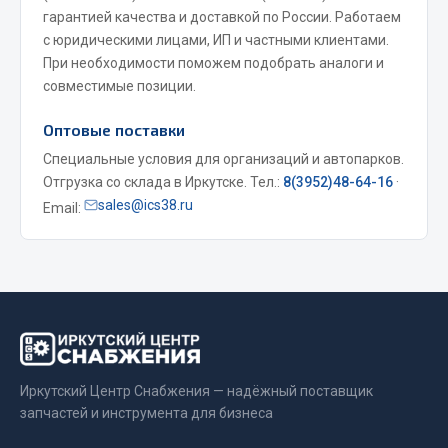
гарантией качества и доставкой по России. Работаем
Весь раздел
с юридическими лицами, ИП и частными клиентами.
При необходимости поможем подобрать аналоги и
совместимые позиции.
Запчасти МАЗ
Оптовые поставки
Система питания
Специальные условия для организаций и автопарков.
Подвеска
Отгрузка со склада в Иркутске. Тел.:
8(3952)48-64-16
·
Тормозная система
sales@ics38.ru
Email:
Двери
Окно ветровое
Двигатель
Электрооборудование
Показать ещё
Весь раздел
Иркутский Центр Снабжения — надёжный поставщик
запчастей и инструмента для бизнеса
Запчасти Урал