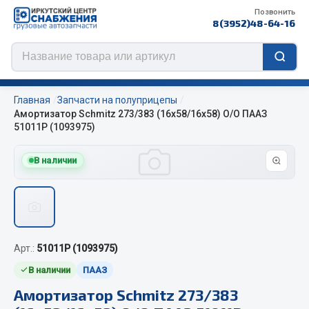
Позвонить
8(3952)48-64-16
Главная
Запчасти на полуприцепы
Амортизатор Schmitz 273/383 (16х58/16х58) О/О ПААЗ
51011Р (1093975)
Цепи противоскольжения
В наличии
ЦЕПИ РОССИЯ
ЦЕПИ BOHU (Китай)
Изготовление цепей на колеса BOHU
QITONG
Арт.:
51011Р (1093975)
В наличии
ПААЗ
Весь раздел
Амортизатор Schmitz 273/383