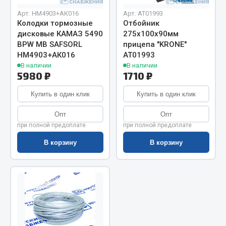
Показать ещё
Арт. НМ4903+АК016
Арт. AT01993
Колодки тормозные
Отбойник
Весь раздел
дисковые КАМАЗ 5490
275х100х90мм
BPW MB SAFSORL
прицепа "KRONE"
НМ4903+АК016
АТ01993
Автомобильная электрика
В наличии
В наличии
5980 ₽
1710 ₽
Автолампы
Купить в один клик
Купить в один клик
Блоки реле и предохранителей
Вилки нагрузочные
Опт
Опт
Выключатели и переключатели клавишные
при полной предоплате
при полной предоплате
Выключатели кнопочные
В корзину
В корзину
Выключатель массы
Изолента
Показать ещё
Весь раздел