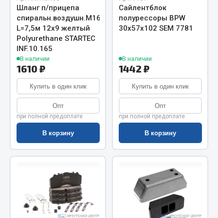
Весь раздел
Шланг п/прицепа
Сайлентблок
спиральн.воздушн.М16
полурессоры BPW
L=7,5м 12х9 желтый
30х57х102 SEM 7781
Цепи подъёмные
Polyurethane STARTEC
INF.10.165
В наличии
В наличии
Весь раздел
1610 ₽
1442 ₽
Купить в один клик
Купить в один клик
РТИ
Опт
Опт
при полной предоплате
при полной предоплате
Кольца уплотнительные
В корзину
В корзину
Лента конвейерная
Манжеты
Паронит
Патрубки
Прокладки
Рукава высокого давления