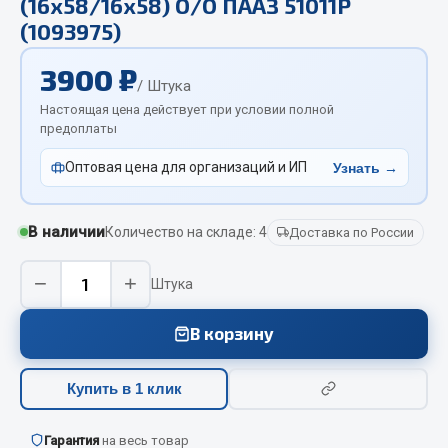
(16х58/16х58) О/О ПААЗ 51011Р
Отопители салона, подогреватели
(1093975)
Автономные воздушные отопители
3900 ₽
/ Штука
Жидкостные подогреватели
Настоящая цена действует при условии полной
Отопители салона
предоплаты
Подогреватели тосола
Оптовая цена для организаций и ИП
Узнать →
Весь раздел
В наличии
Количество на складе: 4
Доставка по России
Автотовары
−
+
Штука
Автозвук
Автокаталоги
В корзину
Аксессуары автомобильные
Аптечки и знаки автомобильные
Купить в 1 клик
Брызговики
Вентиляторы кабины
Гарантия
на весь товар