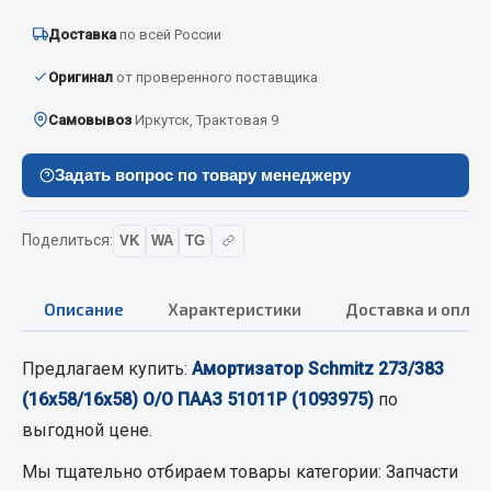
Вымпела
Доставка
по всей России
Показать ещё
Оригинал
от проверенного поставщика
Весь раздел
Самовывоз
Иркутск, Трактовая 9
Смазочные материалы
Задать вопрос по товару менеджеру
Масла
Поделиться:
VK
WA
TG
Охладжающие жидкости
Технические жидкости
Описание
Характеристики
Доставка и оплат
Весь раздел
Предлагаем купить:
Амортизатор Schmitz 273/383
(16х58/16х58) О/О ПААЗ 51011Р (1093975)
по
МЕТИЗЫ
выгодной цене.
Болты
Мы тщательно отбираем товары категории:
Запчасти
Гайки