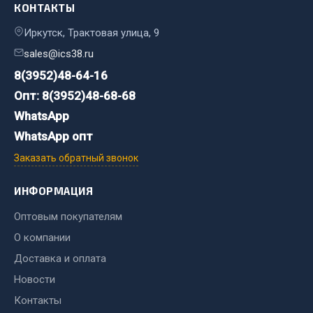
КОНТАКТЫ
Двигатель
Иркутск, Трактовая улица, 9
Мост задний
sales@ics38.ru
Система питания
8(3952)48-64-16
Система выпуска газа
Опт: 8(3952)48-68-68
Система охлаждения
WhatsApp
Сцепление
WhatsApp опт
Тормозная система
Заказать обратный звонок
Показать ещё
ИНФОРМАЦИЯ
Весь раздел
Оптовым покупателям
О компании
Запчасти ЯМЗ
Доставка и оплата
Двигатель
Новости
Система питания
Контакты