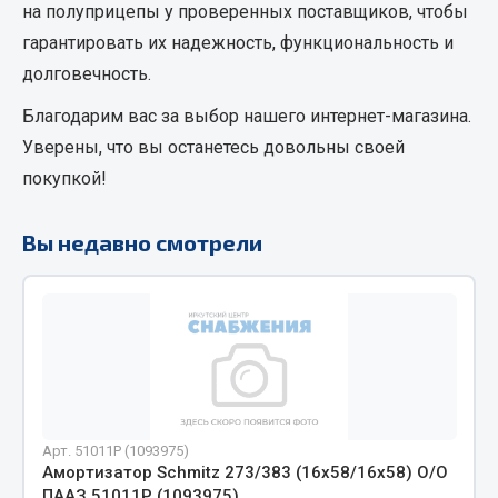
на полуприцепы
у проверенных поставщиков, чтобы
Кольца стопорные
гарантировать их надежность, функциональность и
Пресс-масленки
долговечность.
Пробки
Благодарим вас за выбор нашего интернет-магазина.
Пружины
Уверены, что вы останетесь довольны своей
Хомуты
покупкой!
Показать ещё
Вы недавно смотрели
Весь раздел
Соединительные элементы
Camozzi
Адаптеры и переходники
Тройники
Арт. 51011Р (1093975)
Трубки, муфты, гайки
Амортизатор Schmitz 273/383 (16х58/16х58) О/О
Угольники
ПААЗ 51011Р (1093975)