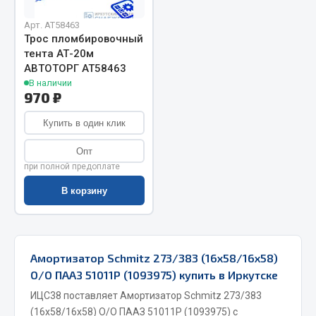
Запчасти на полуприцепы
Арт. AT58463
Трос пломбировочный
тента АТ-20м
Амортизаторы для полуприцепов
АВТОТОРГ АТ58463
В наличии
Весь раздел
970 ₽
Купить в один клик
Запчасти КамАЗ
Опт
Двигатель
при полной предоплате
Система питания
В корзину
Система выпуска газа
Система охлаждения
Сцепление
Амортизатор Schmitz 273/383 (16х58/16х58)
Коробка передач
О/О ПААЗ 51011Р (1093975) купить в Иркутске
Коробка передач ZF
ИЦС38 поставляет Амортизатор Schmitz 273/383
Показать ещё
(16х58/16х58) О/О ПААЗ 51011Р (1093975) с