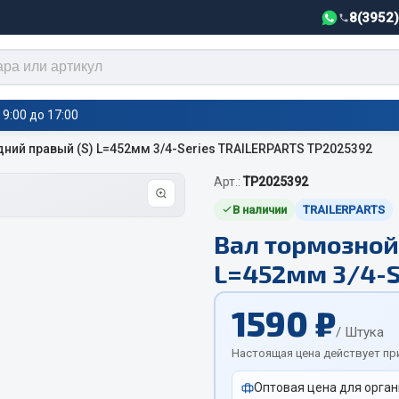
8(3952
9:00 до 17:00
ний правый (S) L=452мм 3/4-Series TRAILERPARTS TP2025392
Арт.:
TP2025392
тели салона,
Автотовары
греватели
В наличии
TRAILERPARTS
Вал тормозной
Автозвук
е воздушные отопители
L=452мм 3/4-S
Автокаталоги
е подогреватели
Аксессуары автомобильные
 салона
1590 ₽
Аптечки и знаки автомобил
тели тосола
/ Штука
Брызговики
Настоящая цена действует пр
Вентиляторы кабины
Оптовая цена для орган
Вымпела