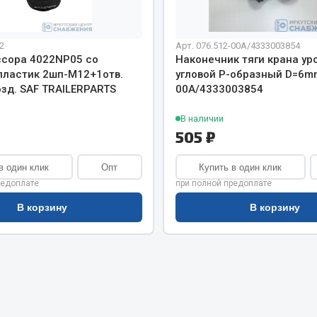
хлаждения
Vic
Автоторг
няя
2
Арт. 076.512-00А/4333003854
Дифа
сора 4022NP05 со
Наконечник тяги крана ур
 система
Цитрон
пластик 2шп-М12+1отв.
угловой Р-образный D=6m
орудование
озд. SAF TRAILERPARTS
00А/4333003854
Фильтры DONALDSON
Показать ещё
Показать ещё
В наличии
505 ₽
Весь раздел
в один клик
Опт
Купить в один клик
редоплате
при полной предоплате
ипники
Стяжки, тросы, канат
В корзину
В корзину
Стропы
Стяжки
Тросы