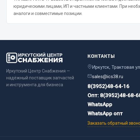
юридическими лицами, ИП и частными клиентами. При нео
аналоги и совместимые позиции.
Весь раздел
Весь раздел
Прочий инструмент
Ящики для инструмента и органайзеры
КОНТАКТЫ
Сумки для инструмента
Хозяйственные товары
Иркутск, Трактовая ул
Иркутский Центр Снабжения —
Пушки тепловые
sales@ics38.ru
надёжный поставщик запчастей
и инструмента для бизнеса
8(3952)48-64-16
Весь раздел
Опт: 8(3952)48-68-6
WhatsApp
WhatsApp опт
Заказать обратный звон