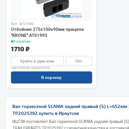
Арт. AT01993
Отбойник 275х100х90мм прицепа
"KRONE" АТ01993
В наличии
1710 ₽
Хозтовары
Шино
Купить в один клик
Опт
при полной предоплате
Горелки, баллоны, плитки газовые
Автохимия
В корзину
Замки
Вентили
Лампы паяльные, керосиновые
Инструмен
Сантехника
шиномонт
Спецодежда
Материалы
Вал тормозной SCANIA задний правый (S) L=452мм 
Лестницы, стремянки
TP2025392 купить в Иркутске
Товары для дома
ИЦС38 поставляет Вал тормозной SCANIA задний правый (S)
TRAILERPARTS TP2025392 с гарантией качества и доставкой