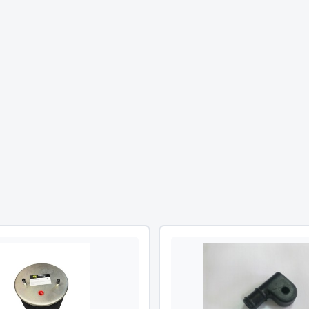
Двигатель
ий
Система питания
итания
Система выпуска газа
пуска газа
Система охлаждения
хлаждения
Коробка передач
Рулевое управление
 система
Тормозная система
Показать ещё
Показать ещё
Весь раздел
сти FAW
Фильтры
JSB
Mann-filter