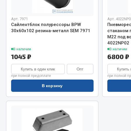
Система о
Колеса и шины
Сцепление
Система охлаждения
Ось перед
Подвеска
Арт. 7971
Арт. 4022NP0
Сайлентблок полурессоры BPW
Пневморес
Тормозная
Кабина
30х60х102 резина-металл SEM 7971
стаканом 
Электрооб
Оперение кабины
М22 под в
4022NP02
Показать ещё
В наличии
В наличии
1045 ₽
6800 ₽
Весь раздел
Весь раздел
Купить в один клик
Опт
Купить 
при полной предоплате
при полной п
Подш
CUMMINS HAFFEN
В корзину
Весь раздел
Весь раздел