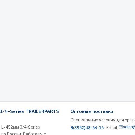
Весь раздел
Садовый инвентарь
монтаж
 для шиномонтажа
Весь раздел
т и оборудование для
жа
 для ремонта шин и камер
3/4-Series TRAILERPARTS
Оптовые поставки
Специальные условия для органи
sales
 L=452мм 3/4-Series
8(3952)48-64-16
· Email:
 по России. Работаем с