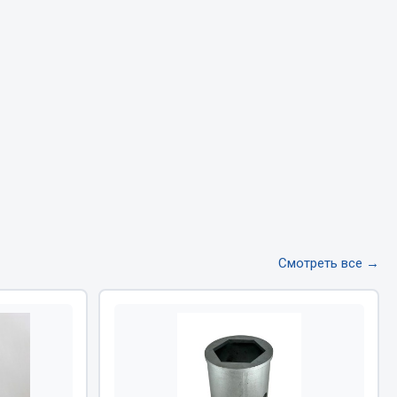
Тормозная система
Двигатель
Подвеска
Система питания
Система выпуска газа
Система охлаждения
Сцепление
Показать ещё
Весь раздел
Смотреть все →
Всё для сварки
Газосварка
Маски, краги сварщика