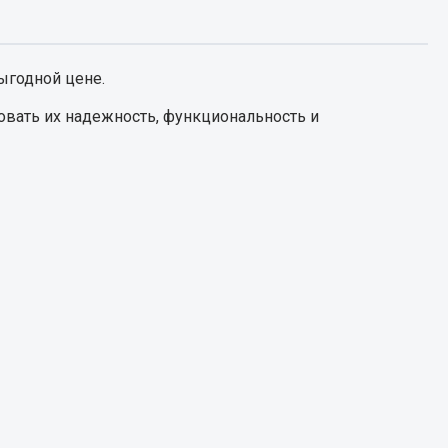
Запчасти КамАЗ
цепы
ыгодной цене.
Двигатель
епов
овать их надежность, функциональность и
Система питания
Система выпуска газа
Система охлаждения
Сцепление
Коробка передач
Коробка передач ZF
Показать ещё
Весь раздел
Запчасти HOWO