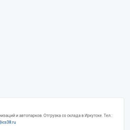
Chevron
Cosmo
Показать ещё
Весь раздел
Аккумуляторы
ТАВ
ЯМАЛ
Solite
ТЮМЕНЬ
OURSUN
FORVARD
заций и автопарков. Отгрузка со склада в Иркутске. Тел.:
DELТА
@ics38.ru