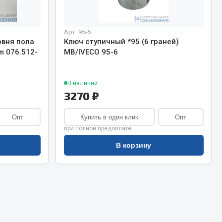
Сварочное оборудование
Сварочные материалы
Арт. 95-6
овня пола
Ключ ступичный *95 (6 граней)
m 076.512-
MB/IVECO 95-6
В наличии
3270 ₽
Весь раздел
Опт
Купить в один клик
Опт
при полной предоплате
Автохимия
ы
В корзину
3 ton
Abro
Agat auto
Alteco
Aвтосил