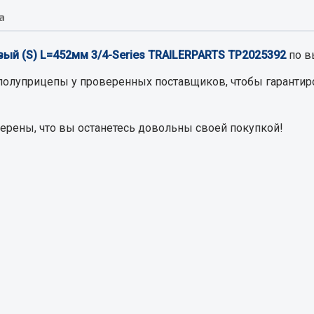
а
Запчасти на полупри
обильная электрика
ый (S) L=452мм 3/4-Series TRAILERPARTS TP2025392
по в
Амортизаторы для полуприц
ы
 полуприцепы
у проверенных поставщиков, чтобы гарантир
 и предохранителей
рузочные
верены, что вы останетесь довольны своей покупкой!
ли и переключатели
е
ли кнопочные
ль массы
Показать ещё
Весь раздел
сти Урал
Запчасти ЯМЗ