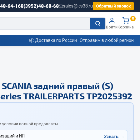
)48-64-16
8(3952)48-68-68
sales@ics38.ru
Обратный звонок
0
Войти
Корзина
📦 Доставка по России · Отправим в любой регион
Смазочные материалы
 SCANIA задний правый (S)
Масла
eries TRAILERPARTS TP2025392
Охладжающие жидкости
Технические жидкости
ьные
и условии полной предоплаты
изаций и ИП
Узнать →