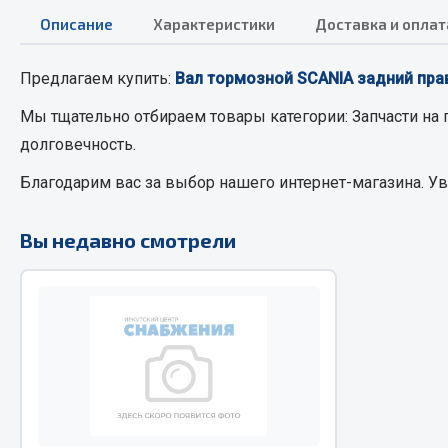
Описание
Характеристики
Доставка и оплат
РТИ
Автом
Предлагаем купить:
Вал тормозной SCANIA задний прав
Кольца уплотнительные
Автоламп
Мы тщательно отбираем товары категории:
Запчасти на
Лента конвейерная
Блоки реле
долговечность.
Манжеты
Вилки наг
Благодарим вас за выбор нашего интернет-магазина. У
Паронит
Выключате
Патрубки
клавишны
Вы недавно смотрели
Прокладки
Выключате
Рукава высокого давления
Выключате
Изолента
Показать ещё
Весь раздел
Весь раздел
Запча
Запчасти МАЗ