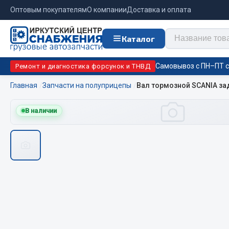
Оптовым покупателям
О компании
Доставка и оплата
Каталог
Самовывоз с ПН–ПТ с 
Ремонт и диагностика форсунок и ТНВД
Главная
Запчасти на полуприцепы
Вал тормозной SCANIA зад
Отопи
В наличии
Цепи противоскольжения
подо
Автономны
ЦЕПИ РОССИЯ
Жидкостны
ЦЕПИ BOHU (Китай)
Отопители
Изготовление цепей на колеса BOHU
Подогрева
QITONG