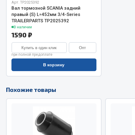
Арт. TP2025392
Вал тормозной SCANIA задний
Двигатель
Система питания
правый (S) L=452мм 3/4-Series
Мост задн
Подвеска
TRAILERPARTS TP2025392
В наличии
Система п
Тормозная система
1590 ₽
Система вы
Двери
Система о
Окно ветровое
Купить в один клик
Опт
Сцепление
Двигатель
при полной предоплате
Тормозная
Электрооборудование
В корзину
Показать ещё
Весь раздел
Весь раздел
Похожие товары
Запча
Запчасти SHAANXI (SHACMAN)
Подвеска
Система питания
Двигатель
Тормозная система