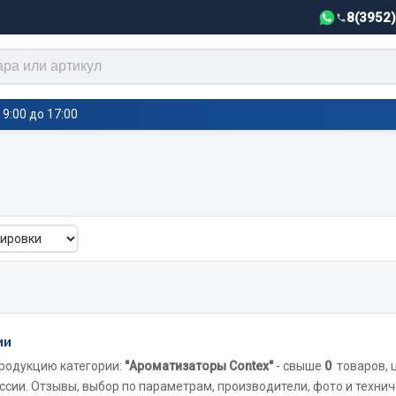
8(3952
9:00 до 17:00
тели салона,
Автотовары
греватели
Автозвук
е воздушные отопители
Автокаталоги
е подогреватели
Аксессуары автомобильные
 салона
Аптечки и знаки автомобил
тели тосола
Брызговики
ии
Вентиляторы кабины
родукцию категории:
"Ароматизаторы Contex"
- свыше
0
товаров, 
Вымпела
ссии. Отзывы, выбор по параметрам, производители, фото и технич