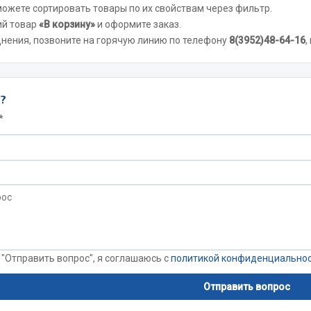
 можете сортировать товары по их свойствам через фильтр.
Показать ещё
ий товар
«В корзину»
и оформите заказ.
днения, позвоните на горячую линию по телефону
8(3952)48-64-16
,
Весь раздел
инительные элементы
Инструмент
ы?
*
Автомобильный инструмент
и переходники
Измерительный инструмент
Крепежный инструмент
фты, гайки
Режущий инструмент
Силовое оборудование
Слесарный инструмент
Столярный инструмент
 "Отправить вопрос", я соглашаюсь с
политикой конфиденциально
Показать ещё
Отправить вопрос
Весь раздел