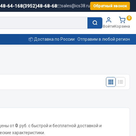
)48-64-16
8(3952)48-68-68
sales@ics38.ru
Обратный звонок
0
Войти
Корзина
📦 Доставка по России · Отправим в любой регион
Смазочные материалы
Масла
Охладжающие жидкости
Технические жидкости
ьные
цены от
0
руб. с быстрой и бесплатной доставкой и
еские характеристики.