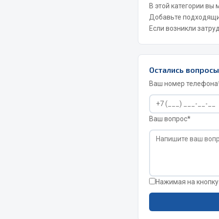
В этой категории вы
Добавьте подходящ
Если возникли затру
Весь раздел
Весь раздел
МЕТИЗЫ
Соед
Остались вопрос
Ваш номер телефона
Болты
Camozzi
Гайки
Адаптеры 
Кольца стопорные
Ваш вопрос*
Тройники
Пресс-масленки
Трубки, му
Пробки
Угольники
Пружины
Фитинги
Хомуты
Штуцеры
Нажимая на кнопку
Показать ещё
Весь раздел
Весь раздел