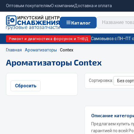
Оптовым покупателям
О компании
Доставка и оплата
Каталог
Самовывоз с ПН–ПТ с 
Ремонт и диагностика форсунок и ТНВД
Главная
Ароматизаторы
Contex
Ароматизаторы Contex
Отопи
Цепи противоскольжения
подо
Сортировка:
Автономны
ЦЕПИ РОССИЯ
Сбросить
Жидкостны
ЦЕПИ BOHU (Китай)
Отопители
Изготовление цепей на колеса BOHU
Подогрева
QITONG
Описание категор
Предлагаем купить п
гарантией по всей Ро