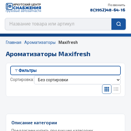
Позвонить
8(3952)48-64-16
Главная
Ароматизаторы
Maxifresh
Ароматизаторы Maxifresh
Цепи противоскольжения
Фильтры
ЦЕПИ РОССИЯ
Сортировка:
ЦЕПИ BOHU (Китай)
Изготовление цепей на колеса BOHU
QITONG
Весь раздел
Описание категории
Предлагаем купить продукцию категории: