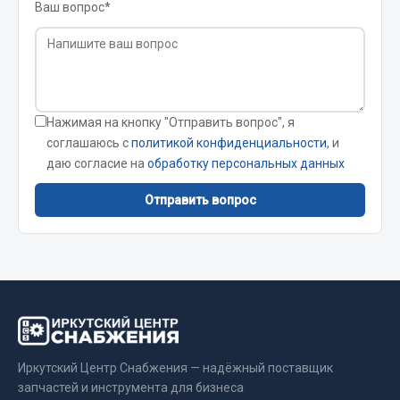
Ваш вопрос*
Вымпела
Показать ещё
Весь раздел
Нажимая на кнопку "Отправить вопрос", я
Смазочные материалы
соглашаюсь с
политикой конфиденциальности
, и
даю согласие на
обработку персональных данных
Масла
Отправить вопрос
Охладжающие жидкости
Технические жидкости
Весь раздел
МЕТИЗЫ
Иркутский Центр Снабжения — надёжный поставщик
Болты
запчастей и инструмента для бизнеса
Гайки