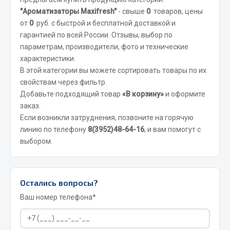
Отопители салона, подогреватели
"Ароматизаторы Maxifresh"
- свыше
0
товаров, цены
от
0
руб. с быстрой и бесплатной доставкой и
Автономные воздушные отопители
гарантией по всей России. Отзывы, выбор по
Жидкостные подогреватели
параметрам, производители, фото и технические
Отопители салона
характеристики.
В этой категории вы можете сортировать товары по их
Подогреватели тосола
свойствам через фильтр.
Весь раздел
Добавьте подходящий товар
«В корзину»
и оформите
заказ.
Если возникли затруднения, позвоните на горячую
Автотовары
линию по телефону
8(3952)48-64-16
, и вам помогут с
выбором.
Автозвук
Автокаталоги
Аксессуары автомобильные
Остались вопросы?
Аптечки и знаки автомобильные
Ваш номер телефона*
Брызговики
Вентиляторы кабины