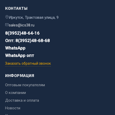
Кольца стопорные
КОНТАКТЫ
Пресс-масленки
Иркутск, Трактовая улица, 9
Пробки
sales@ics38.ru
Пружины
8(3952)48-64-16
Хомуты
Опт: 8(3952)48-68-68
Показать ещё
WhatsApp
WhatsApp опт
Весь раздел
Заказать обратный звонок
Соединительные элементы
ИНФОРМАЦИЯ
Оптовым покупателям
Camozzi
Адаптеры и переходники
О компании
Тройники
Доставка и оплата
Трубки, муфты, гайки
Новости
Угольники