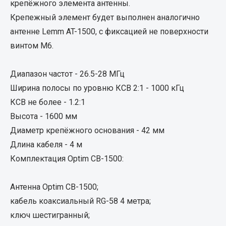
крепёжного элемента антенны.
Кольца стопорные
Крепежный элемент будет выполнен аналогично
Пресс-масленки
антенне Lemm AT-1500, с фиксацией не поверхности
Пробки
винтом М6.
Пружины
Хомуты
Диапазон частот - 26.5-28 МГц
Показать ещё
Ширина полосы по уровню КСВ 2:1 - 1000 кГц
КСВ не более - 1.2:1
Весь раздел
Высота - 1600 мм
Диаметр крепёжного основания - 42 мм
Соединительные элементы
Длина кабеля - 4 м
Комплектация Optim CB-1500:
Camozzi
Адаптеры и переходники
Антенна Optim CB-1500;
Тройники
кабель коаксиальный RG-58 4 метра;
Трубки, муфты, гайки
ключ шестигранный;
Угольники