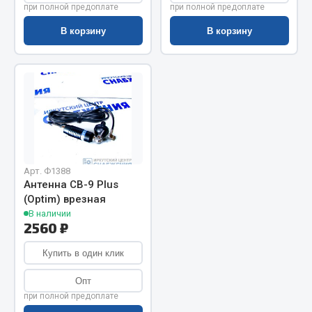
при полной предоплате
при полной предоплате
Запчасти на полуприцепы
В корзину
В корзину
Амортизаторы для полуприцепов
Весь раздел
Запчасти КамАЗ
Двигатель
Арт. Ф1388
Система питания
Антенна CB-9 Plus
Система выпуска газа
(Optim) врезная
В наличии
Система охлаждения
2560 ₽
Сцепление
Купить в один клик
Коробка передач
Коробка передач ZF
Опт
при полной предоплате
Показать ещё