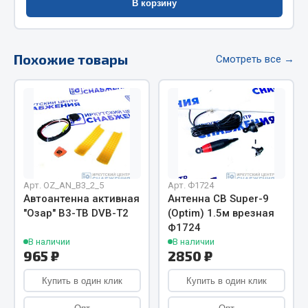
В корзину
Весь раздел
Цепи подъёмные
Похожие товары
Смотреть все →
Весь раздел
РТИ
Кольца уплотнительные
Арт. OZ_AN_B3_2_5
Арт. Ф1724
Лента конвейерная
Автоантенна активная
Антенна CB Super-9
Манжеты
"Озар" В3-ТВ DVB-T2
(Optim) 1.5м врезная
Паронит
Ф1724
В наличии
В наличии
Патрубки
965 ₽
2850 ₽
Прокладки
Купить в один клик
Купить в один клик
Рукава высокого давления