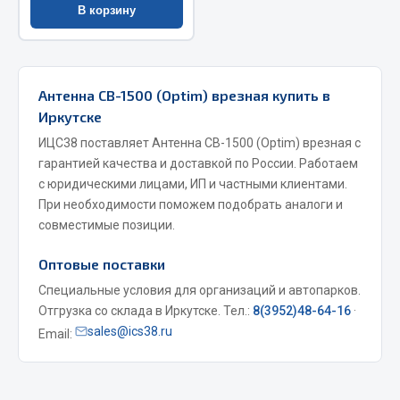
В корзину
Весь раздел
Запчасти МАЗ
Антенна СВ-1500 (Optim) врезная купить в
Иркутске
Система питания
ИЦС38 поставляет Антенна СВ-1500 (Optim) врезная с
Подвеска
гарантией качества и доставкой по России. Работаем
Тормозная система
с юридическими лицами, ИП и частными клиентами.
Двери
При необходимости поможем подобрать аналоги и
Окно ветровое
совместимые позиции.
Двигатель
Оптовые поставки
Электрооборудование
Специальные условия для организаций и автопарков.
Показать ещё
Отгрузка со склада в Иркутске. Тел.:
8(3952)48-64-16
·
sales@ics38.ru
Email:
Весь раздел
Запчасти Урал