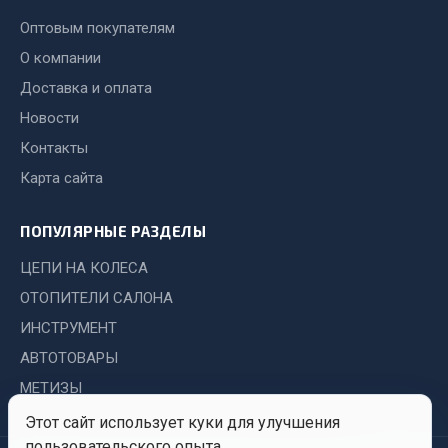
Система выпуска газа
Оптовым покупателям
Система охлаждения
О компании
Коробка передач
Рулевое управление
Доставка и оплата
Тормозная система
Новости
Контакты
Показать ещё
Карта сайта
Весь раздел
ПОПУЛЯРНЫЕ РАЗДЕЛЫ
Запчасти HOWO
ЦЕПИ НА КОЛЕСА
ОТОПИТЕЛИ САЛОНА
Тормозная система
ИНСТРУМЕНТ
Двигатель
АВТОТОВАРЫ
Подвеска
МЕТИЗЫ
Система питания
Система выпуска газа
Этот сайт использует куки для улучшения
Система охлаждения
пользовательского опыта.