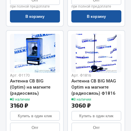
Опт
Показать ещё
Опт
при полной предоплате
при полной предоплате
Весь раздел
В корзину
В корзину
Автомобильная электрика
Автолампы
Блоки реле и предохранителей
Вилки нагрузочные
Выключатели и переключатели клавишные
Арт. Ф1170
Арт. Ф1816
Выключатели кнопочные
Антенна CB BIG
Антенна СВ BIG MAG
(Optim) на магните
Optim на магните
Выключатель массы
(радиосвязь)
(радиосвязь) Ф1816
Изолента
В наличии
В наличии
3160 ₽
3060 ₽
Показать ещё
Купить в один клик
Купить в один клик
Весь раздел
Опт
Опт