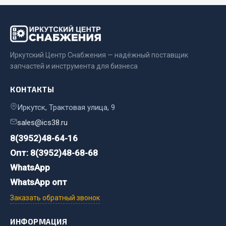
Двигатель
Мост задний
Система питания
Иркутский Центр Снабжения — надёжный поставщик
Система выпуска газа
запчастей и инструмента для бизнеса
Система охлаждения
Сцепление
КОНТАКТЫ
Тормозная система
Иркутск, Трактовая улица, 9
Показать ещё
sales@ics38.ru
8(3952)48-64-16
Весь раздел
Опт: 8(3952)48-68-68
WhatsApp
Запчасти ЯМЗ
WhatsApp опт
Заказать обратный звонок
Двигатель
Система питания
ИНФОРМАЦИЯ