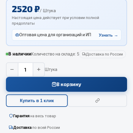
Отопители салона, подогреватели
2520 ₽
/ Штука
Автономные воздушные отопители
Настоящая цена действует при условии полной
предоплаты
Жидкостные подогреватели
Отопители салона
Оптовая цена для организаций и ИП
Узнать →
Подогреватели тосола
В наличии
Количество на складе: 5
Весь раздел
Доставка по России
−
+
Штука
Автотовары
В корзину
Автозвук
Автокаталоги
Купить в 1 клик
Аксессуары автомобильные
Аптечки и знаки автомобильные
Гарантия
на весь товар
Брызговики
Доставка
по всей России
Вентиляторы кабины