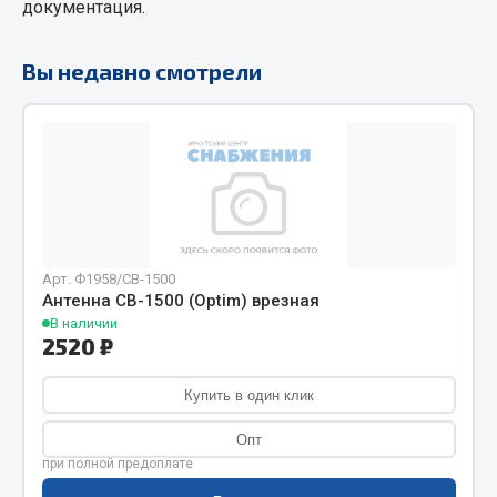
документация.
Фитинги
Штуцеры
Вы недавно смотрели
Весь раздел
Инструмент
Автомобильный инструмент
Измерительный инструмент
Арт. Ф1958/СВ-1500
Крепежный инструмент
Антенна СВ-1500 (Optim) врезная
Режущий инструмент
В наличии
2520 ₽
Силовое оборудование
Слесарный инструмент
Купить в один клик
Столярный инструмент
Опт
Показать ещё
при полной предоплате