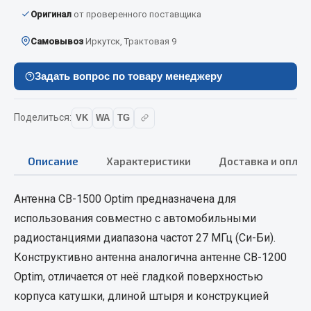
Вымпела
Оригинал
от проверенного поставщика
Показать ещё
Самовывоз
Иркутск, Трактовая 9
Весь раздел
Задать вопрос по товару менеджеру
Смазочные материалы
Поделиться:
VK
WA
TG
Масла
Описание
Характеристики
Доставка и оплат
Охладжающие жидкости
Технические жидкости
Антенна CB-1500 Optim предназначена для
Весь раздел
использования совместно с автомобильными
радиостанциями диапазона частот 27 МГц (Си-Би).
МЕТИЗЫ
Конструктивно антенна аналогична антенне CB-1200
Optim, отличается от неё гладкой поверхностью
Болты
корпуса катушки, длиной штыря и конструкцией
Гайки