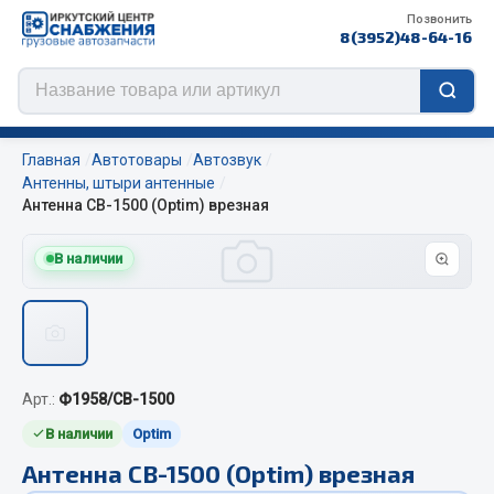
Позвонить
8(3952)48-64-16
Главная
Автотовары
Автозвук
Антенны, штыри антенные
Антенна СВ-1500 (Optim) врезная
Цепи противоскольжения
В наличии
ЦЕПИ РОССИЯ
ЦЕПИ BOHU (Китай)
Изготовление цепей на колеса BOHU
QITONG
Арт.:
Ф1958/СВ-1500
Весь раздел
В наличии
Optim
Антенна СВ-1500 (Optim) врезная