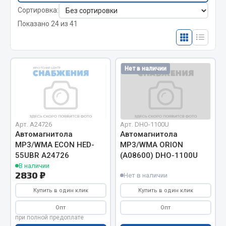
Отопители салона, подогреватели
Сортировка:
Показано 24 из 41
Автономные воздушные отопители
Жидкостные подогреватели
Отопители салона
Нет в наличии
Подогреватели тосола
Весь раздел
Автотовары
Арт. A24726
Арт. DHO-1100U
Автомагнитола
Автомагнитола
МР3/WMA ЕСОN HED-
МР3/WMA ORION
Автозвук
55UBR A24726
(A08600) DHO-1100U
Автокаталоги
В наличии
2830 ₽
Нет в наличии
Аксессуары автомобильные
Аптечки и знаки автомобильные
Купить в один клик
Купить в один клик
Брызговики
Опт
Опт
при полной предоплате
Вентиляторы кабины