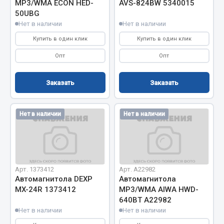
МР3/WMA ЕСОN HED-
AVS-824BW 5340015
Весь раздел
50UBG
Нет в наличии
Нет в наличии
Цепи подъёмные
Купить в один клик
Купить в один клик
Опт
Опт
Весь раздел
Заказать
Заказать
РТИ
Нет в наличии
Нет в наличии
Кольца уплотнительные
Лента конвейерная
Манжеты
Паронит
Арт. 1373412
Арт. А22982
Патрубки
Автомагнитола DEXP
Автомагнитола
MX-24R 1373412
МР3/WMA AIWA HWD-
Прокладки
640ВТ А22982
Рукава высокого давления
Нет в наличии
Нет в наличии