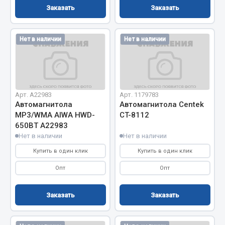
Заказать
Заказать
Запчасти на полуприцепы
Амортизаторы для полуприцепов
Нет в наличии
Нет в наличии
Весь раздел
Запчасти КамАЗ
Арт. А22983
Арт. 1179783
Автомагнитола
Автомагнитола Centek
МР3/WMA AIWA HWD-
CT-8112
Двигатель
650ВТ А22983
Система питания
Нет в наличии
Нет в наличии
Система выпуска газа
Купить в один клик
Купить в один клик
Система охлаждения
Опт
Опт
Сцепление
Коробка передач
Заказать
Заказать
Коробка передач ZF
Показать ещё