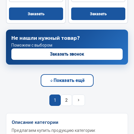
Сцепление
Заказать
Заказать
Показать ещё
Весь раздел
Не нашли нужный товар?
Поможем с выбором
Запчасти SHAANXI (SHACMAN)
Заказать звонок
Система питания
Тормозная система
Колеса и шины
Показать ещё
Система охлаждения
Подвеска
1
2
Кабина
Оперение кабины
Описание категории
Показать ещё
Предлагаем купить продукцию категории: