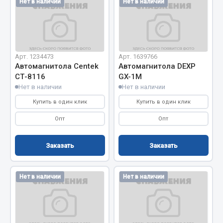
Нет в наличии
Нет в наличии
Весь раздел
Запчасти МАЗ
Арт. 1234473
Арт. 1639766
Автомагнитола Centek
Автомагнитола DEXP
Система питания
СТ-8116
GX-1M
Подвеска
Нет в наличии
Нет в наличии
Тормозная система
Купить в один клик
Купить в один клик
Двери
Опт
Опт
Окно ветровое
Двигатель
Заказать
Заказать
Электрооборудование
Показать ещё
Нет в наличии
Нет в наличии
Весь раздел
Запчасти Урал