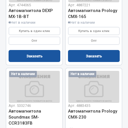
Арт. 4744065
Арт. 4887221
Автомагнитола DEXP
Автомагнитола Prology
Двигатель
MX-1B-BT
CMX-165
Мост задний
Нет в наличии
Нет в наличии
Система питания
Купить в один клик
Купить в один клик
Система выпуска газа
Опт
Опт
Система охлаждения
Сцепление
Заказать
Заказать
Тормозная система
Показать ещё
Нет в наличии
Нет в наличии
Весь раздел
Запчасти ЯМЗ
Арт. 5332746
Арт. 4883435
Автомагнитола
Автомагнитола Prology
Двигатель
Soundmax SM-
CMX-230
Система питания
CCR3183FB