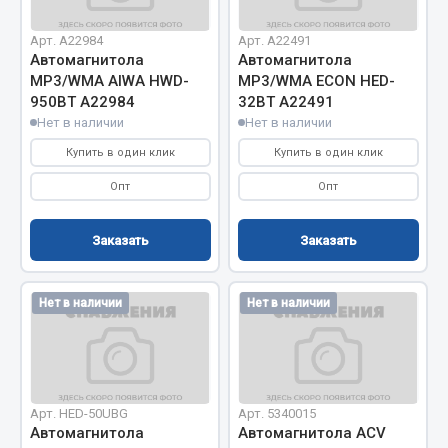
Фитинги
Арт. А22984
Арт. А22491
Штуцеры
Автомагнитола
Автомагнитола
МР3/WMA AIWA HWD-
МР3/WMA ЕСОN HED-
Весь раздел
950ВТ А22984
32ВТ А22491
Нет в наличии
Нет в наличии
Купить в один клик
Купить в один клик
Инструмент
Опт
Опт
Автомобильный инструмент
Измерительный инструмент
Заказать
Заказать
Крепежный инструмент
Режущий инструмент
Нет в наличии
Нет в наличии
Силовое оборудование
Слесарный инструмент
Столярный инструмент
Показать ещё
Арт. HED-50UBG
Арт. 5340015
Автомагнитола
Автомагнитола ACV