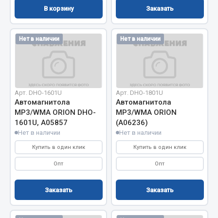
Вымпела
В корзину
Заказать
Показать ещё
Нет в наличии
Нет в наличии
Весь раздел
Смазочные материалы
Арт. DHO-1601U
Арт. DHO-1801U
Масла
Автомагнитола
Автомагнитола
МР3/WMA ORION DHO-
МР3/WMA ORION
Охладжающие жидкости
1601U, A05857
(А06236)
Технические жидкости
Нет в наличии
Нет в наличии
Купить в один клик
Купить в один клик
Весь раздел
Опт
Опт
МЕТИЗЫ
Заказать
Заказать
Болты
Гайки