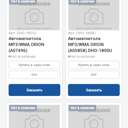
Нет в наличии
Нет в наличии
Кольца стопорные
Пресс-масленки
Пробки
Пружины
Арт. DHO-1851U
Арт. DHO-1800U
Хомуты
Автомагнитола
Автомагнитола
МР3/WMA ORION
МР3/WMA ORION
Показать ещё
(А07496)
(A05858) DHO-1800U
Нет в наличии
Нет в наличии
Весь раздел
Купить в один клик
Купить в один клик
ef60c285d8fd)
Опт
Опт
Соединительные элементы
Заказать
Заказать
Camozzi
Адаптеры и переходники
Нет в наличии
Нет в наличии
Тройники
Трубки, муфты, гайки
Угольники