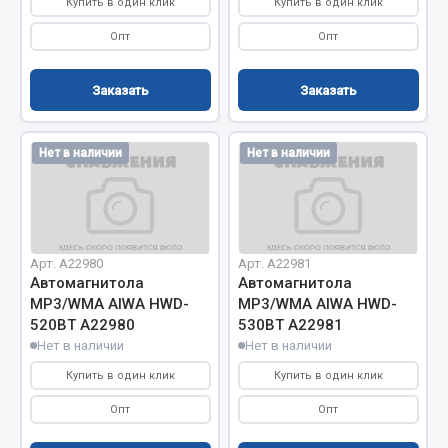
Показать ещё
Купить в один клик
Купить в один клик
Опт
Опт
Весь раздел
Заказать
Заказать
Автомобильная электрика
Нет в наличии
Нет в наличии
Автолампы
Блоки реле и предохранителей
Вилки нагрузочные
Выключатели и переключатели клавишные
Арт. А22980
Арт. А22981
Выключатели кнопочные
Автомагнитола
Автомагнитола
Выключатель массы
МР3/WMA AIWA HWD-
МР3/WMA AIWA HWD-
520ВТ А22980
530ВТ А22981
Изолента
Нет в наличии
Нет в наличии
Показать ещё
Купить в один клик
Купить в один клик
Опт
Опт
Весь раздел