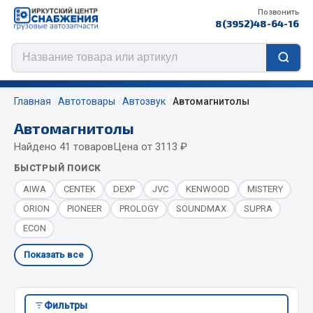
Позвонить
8(3952)48-64-16
Главная
Автотовары
Автозвук
Автомагнитолы
Автомагнитолы
Найдено 41 товаров
Цена от 3113 ₽
Цепи противоскольжения
БЫСТРЫЙ ПОИСК
ЦЕПИ РОССИЯ
AIWA
CENTEK
DEXP
JVC
KENWOOD
MISTERY
ЦЕПИ BOHU (Китай)
ORION
PIONEER
PROLOGY
SOUNDMAX
SUPRA
Изготовление цепей на колеса BOHU
ЕСОN
QITONG
Показать все
Весь раздел
Фильтры