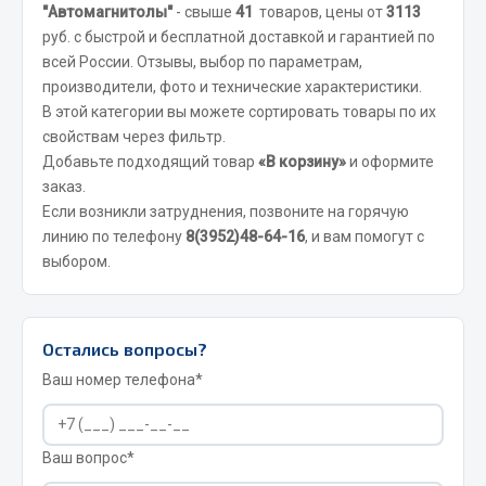
Весь раздел
"Автомагнитолы"
- свыше
41
товаров, цены от
3113
руб. с быстрой и бесплатной доставкой и гарантией по
всей России. Отзывы, выбор по параметрам,
Запчасти FAW
производители, фото и технические характеристики.
В этой категории вы можете сортировать товары по их
Подвеска
свойствам через фильтр.
Двигатель
Добавьте подходящий товар
«В корзину»
и оформите
Система охлаждения
заказ.
Если возникли затруднения, позвоните на горячую
Сцепление
линию по телефону
8(3952)48-64-16
, и вам помогут с
Ось передняя
выбором.
Тормозная система
Электрооборудование
Показать ещё
Остались вопросы?
Ваш номер телефона*
Весь раздел
Ваш вопрос*
Фильтры