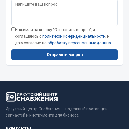
JSB
Mann-filter
Vic
Нажимая на кнопку "Отправить вопрос", я
Автоторг
соглашаюсь с
политикой конфиденциальности
, и
Дифа
даю согласие на
обработку персональных данных
Цитрон
Отправить вопрос
Фильтры DONALDSON
Показать ещё
Весь раздел
Всё для сварки
Иркутский Центр Снабжения — надёжный поставщик
Газосварка
запчастей и инструмента для бизнеса
Маски, краги сварщика
Сварочное оборудование
КОНТАКТЫ