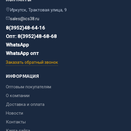
Сварочные материалы
Иркутск, Трактовая улица, 9
sales@ics38.ru
Весь раздел
8(3952)48-64-16
Опт: 8(3952)48-68-68
CUMMINS HAFFEN
WhatsApp
WhatsApp опт
Весь раздел
Заказать обратный звонок
ИНФОРМАЦИЯ
Подшипники
Оптовым покупателям
О компании
Весь раздел
Доставка и оплата
Новости
Стяжки, тросы, канаты
Контакты
Карта сайта