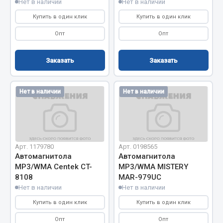
Нет в наличии
Нет в наличии
Система выпуска газа
Система охлаждения
Купить в один клик
Купить в один клик
Коробка передач
Опт
Опт
Рулевое управление
Тормозная система
Заказать
Заказать
Показать ещё
Нет в наличии
Нет в наличии
Весь раздел
Запчасти HOWO
Арт. 1179780
Арт. 0198565
Тормозная система
Автомагнитола
Автомагнитола
Двигатель
МР3/WMA Centek CT-
МР3/WMA MISTERY
8108
MAR-979UC
Подвеска
Нет в наличии
Нет в наличии
Система питания
Купить в один клик
Купить в один клик
Система выпуска газа
Система охлаждения
Опт
Опт