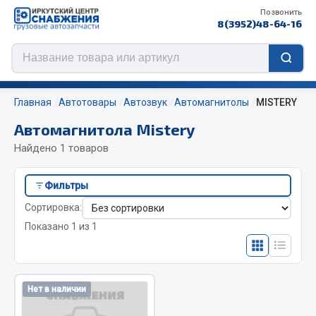
Позвонить
8(3952)48-64-16
Главная
Автотовары
Автозвук
Автомагнитолы
MISTERY
Автомагнитола Mistery
Найдено 1 товаров
Цепи противоскольжения
Фильтры
ЦЕПИ РОССИЯ
Сортировка:
ЦЕПИ BOHU (Китай)
Показано 1 из 1
Изготовление цепей на колеса BOHU
QITONG
Весь раздел
Нет в наличии