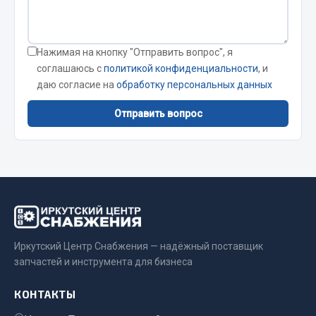
Кольца стопорные
Пресс-масленки
Нажимая на кнопку "Отправить вопрос", я
Пробки
соглашаюсь с
политикой конфиденциальности
, и
Пружины
даю согласие на
обработку персональных данных
Хомуты
Отправить вопрос
Показать ещё
Весь раздел
Соединительные элементы
Camozzi
Иркутский Центр Снабжения — надёжный поставщик
Адаптеры и переходники
запчастей и инструмента для бизнеса
Тройники
Трубки, муфты, гайки
КОНТАКТЫ
Угольники