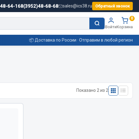
)48-64-16
8(3952)48-68-68
sales@ics38.ru
Обратный звонок
0
Войти
Корзина
📦 Доставка по России · Отправим в любой регион
Смазочные материалы
Масла
Показано 2 из 2
Охладжающие жидкости
Технические жидкости
ьные