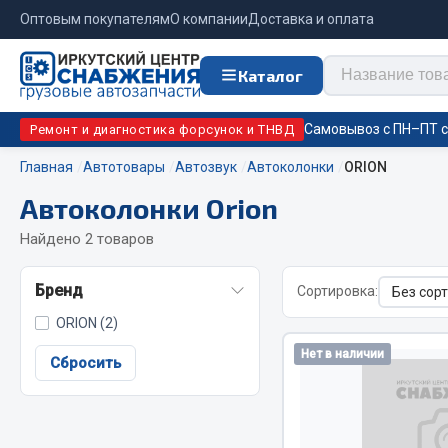
Оптовым покупателям
О компании
Доставка и оплата
Каталог
Самовывоз с ПН–ПТ с 
Ремонт и диагностика форсунок и ТНВД
Главная
Автотовары
Автозвук
Автоколонки
ORION
Автоколонки Orion
Отопи
Цепи противоскольжения
подо
Найдено 2 товаров
Автономны
ЦЕПИ РОССИЯ
Бренд
Сортировка:
Жидкостны
ЦЕПИ BOHU (Китай)
ORION (2)
Отопители
Изготовление цепей на колеса BOHU
Нет в наличии
Подогрева
QITONG
Сбросить