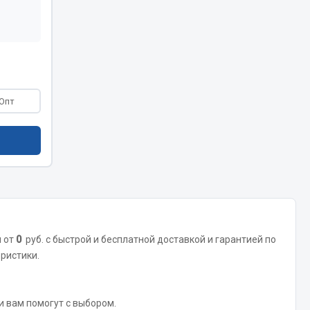
Весь раздел
Цепи подъёмные
Опт
Весь раздел
ы от
0
руб. с быстрой и бесплатной доставкой и гарантией по
еристики.
 и вам помогут с выбором.