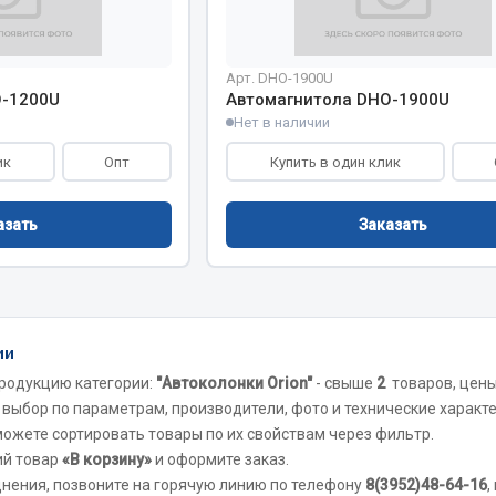
Показать ещё
Весь раздел
Арт. DHO-1900U
O-1200U
Автомагнитола DHO-1900U
Нет в наличии
инительные элементы
Инструмент
ик
Опт
Купить в один клик
Автомобильный инструмент
азать
Заказать
и переходники
Измерительный инструмент
Крепежный инструмент
фты, гайки
Режущий инструмент
Силовое оборудование
ии
Слесарный инструмент
родукцию категории:
"Автоколонки Orion"
- свыше
2
товаров, цен
Столярный инструмент
 выбор по параметрам, производители, фото и технические характ
 можете сортировать товары по их свойствам через фильтр.
Показать ещё
ий товар
«В корзину»
и оформите заказ.
днения, позвоните на горячую линию по телефону
8(3952)48-64-16
,
Весь раздел