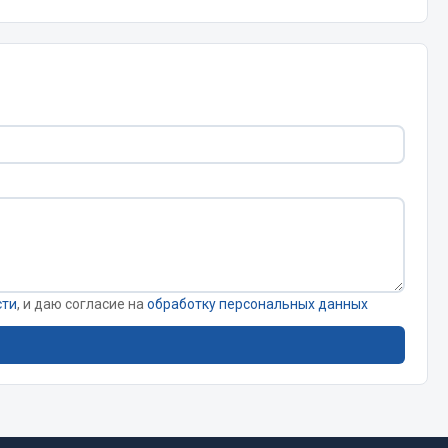
Запчасти КамАЗ
цепы
Двигатель
епов
Система питания
Система выпуска газа
Система охлаждения
Сцепление
Коробка передач
Коробка передач ZF
сти
, и даю согласие на
обработку персональных данных
Показать ещё
Весь раздел
Запчасти HOWO