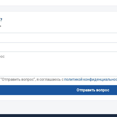
Запчасти на полупри
обильная электрика
ы?
*
Амортизаторы для полуприц
ы
 и предохранителей
рузочные
ли и переключатели
е
ли кнопочные
ль массы
 "Отправить вопрос", я соглашаюсь с
политикой конфиденциально
Показать ещё
Отправить вопрос
Весь раздел
сти Урал
Запчасти ЯМЗ