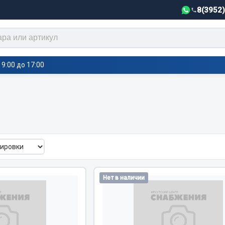
8(3952
9:00 до 17:00
тели салона,
Автотовары
греватели
Автозвук
е воздушные отопители
Автокаталоги
е подогреватели
Аксессуары автомобильные
 салона
Аптечки и знаки автомобил
Нет в наличии
тели тосола
Брызговики
Вентиляторы кабины
Вымпела