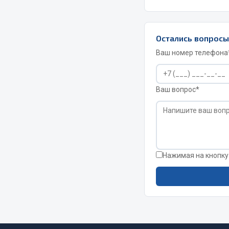
РТИ
Автом
Остались вопрос
Ваш номер телефона
Кольца уплотнительные
Автоламп
Лента конвейерная
Блоки реле
Манжеты
Вилки наг
Ваш вопрос*
Паронит
Выключате
Патрубки
клавишны
Прокладки
Выключате
Рукава высокого давления
Выключате
Изолента
Нажимая на кнопку
Показать ещё
Весь раздел
Весь раздел
Запча
Запчасти МАЗ