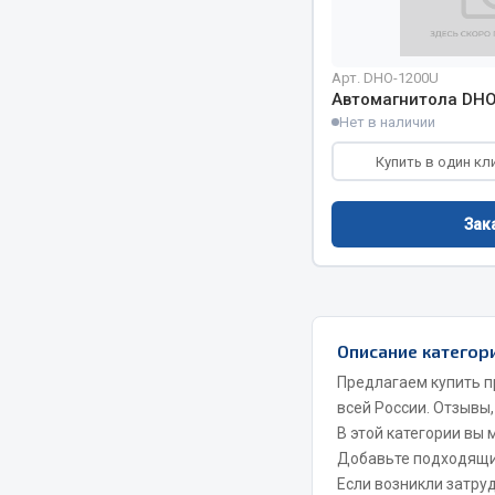
Весь раздел
Весь раздел
Арт. DHO-1200U
Автомагнитола DH
Нет в наличии
МЕТИЗЫ
Соед
Купить в один кл
Болты
Camozzi
Зак
Гайки
Адаптеры 
Кольца стопорные
Тройники
Пресс-масленки
Трубки, му
Пробки
Угольники
Описание категор
Пружины
Фитинги
Предлагаем купить п
Хомуты
Штуцеры
всей России. Отзывы,
В этой категории вы
Показать ещё
Добавьте подходящ
Если возникли затру
Весь раздел
Весь раздел