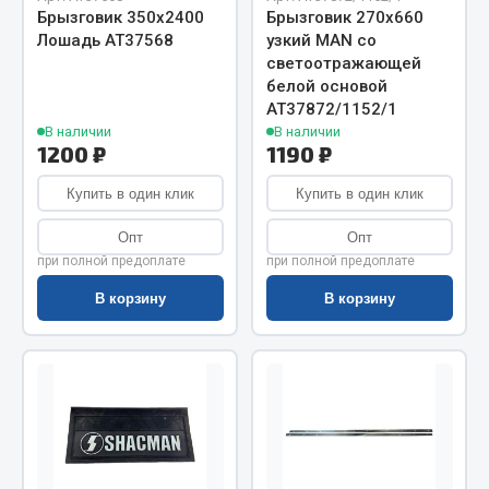
Весь раздел
Брызговик 350х2400
Брызговик 270х660
Лошадь АТ37568
узкий MAN со
светоотражающей
Цепи подъёмные
белой основой
АТ37872/1152/1
В наличии
В наличии
Весь раздел
1200 ₽
1190 ₽
Купить в один клик
Купить в один клик
РТИ
Опт
Опт
при полной предоплате
при полной предоплате
Кольца уплотнительные
В корзину
В корзину
Лента конвейерная
Манжеты
Паронит
Патрубки
Прокладки
Рукава высокого давления