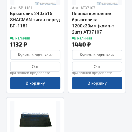
Показать ещё
Арт. БР-1181
Арт. AT37107
Брызговик 240х515
Планка крепления
Весь раздел
SHACMAN тягач перед
брызговика
БР-1181
1200х30мм (комп-т
2шт) АТ37107
Автомобильная электрика
В наличии
В наличии
1132 ₽
1440 ₽
Автолампы
Купить в один клик
Купить в один клик
Блоки реле и предохранителей
Вилки нагрузочные
Опт
Опт
Выключатели и переключатели клавишные
при полной предоплате
при полной предоплате
Выключатели кнопочные
В корзину
В корзину
Выключатель массы
Изолента
Показать ещё
Весь раздел