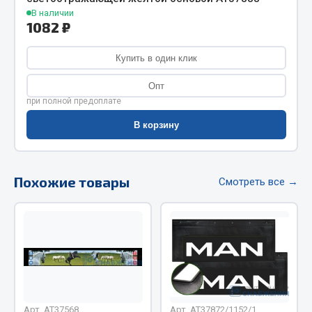
Фитинги
В наличии
1082 ₽
Штуцеры
Купить в один клик
Весь раздел
Опт
при полной предоплате
Инструмент
В корзину
Автомобильный инструмент
Измерительный инструмент
Похожие товары
Смотреть все →
Крепежный инструмент
Режущий инструмент
Силовое оборудование
Слесарный инструмент
Столярный инструмент
Показать ещё
Арт. AT37568
Арт. AT37872/1152/1