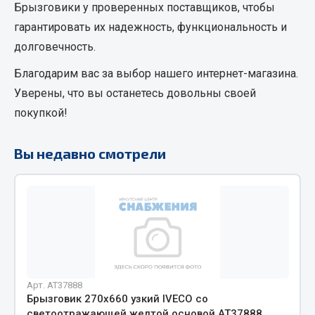
Брызговики
у проверенных поставщиков, чтобы
Кольца стопорные
гарантировать их надежность, функциональность и
Пресс-масленки
долговечность.
Пробки
Благодарим вас за выбор нашего интернет-магазина.
Пружины
Уверены, что вы останетесь довольны своей
Хомуты
покупкой!
Показать ещё
Вы недавно смотрели
Весь раздел
Соединительные элементы
Camozzi
Адаптеры и переходники
Тройники
Арт. AT37888
Трубки, муфты, гайки
Брызговик 270х660 узкий IVECO со
Угольники
светоотражающей желтой основой АТ37888