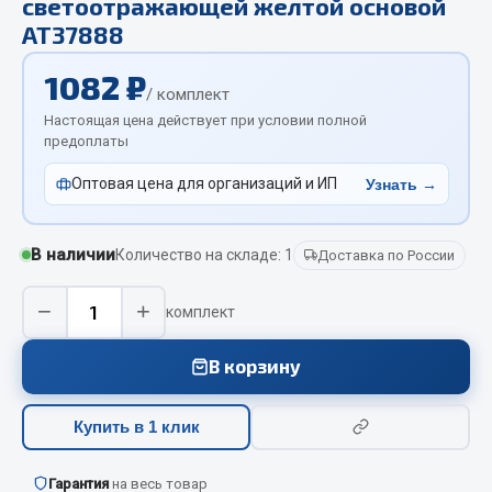
светоотражающей желтой основой
Отопители салона, подогреватели
АТ37888
Автономные воздушные отопители
1082 ₽
/ комплект
Жидкостные подогреватели
Настоящая цена действует при условии полной
Отопители салона
предоплаты
Подогреватели тосола
Оптовая цена для организаций и ИП
Узнать →
Весь раздел
В наличии
Количество на складе: 1
Доставка по России
Автотовары
−
+
комплект
Автозвук
Автокаталоги
В корзину
Аксессуары автомобильные
Аптечки и знаки автомобильные
Купить в 1 клик
Брызговики
Вентиляторы кабины
Гарантия
на весь товар