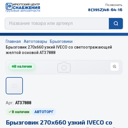
Позвонить
8(3952)48-64-16
Главная
Автотовары
Брызговики
Брызговик 270х660 узкий IVECO со светоотражающей
желтой основой АТ37888
Цепи противоскольжения
В наличии
ЦЕПИ РОССИЯ
ЦЕПИ BOHU (Китай)
Изготовление цепей на колеса BOHU
QITONG
Арт.:
AT37888
В наличии
АВТОТОРГ
Весь раздел
Брызговик 270х660 узкий IVECO со