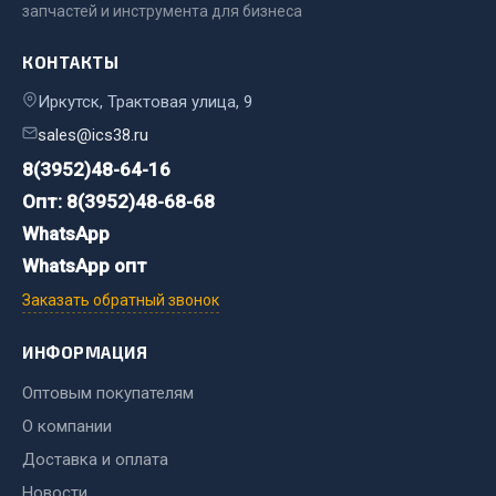
запчастей и инструмента для бизнеса
Двигатель
КОНТАКТЫ
Мост задний
Иркутск, Трактовая улица, 9
Система питания
sales@ics38.ru
Система выпуска газа
Система охлаждения
8(3952)48-64-16
Сцепление
Опт: 8(3952)48-68-68
Тормозная система
WhatsApp
WhatsApp опт
Показать ещё
Заказать обратный звонок
Весь раздел
ИНФОРМАЦИЯ
Запчасти ЯМЗ
Оптовым покупателям
О компании
Двигатель
Доставка и оплата
Система питания
Новости