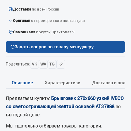
Вымпела
Доставка
по всей России
Показать ещё
Оригинал
от проверенного поставщика
Весь раздел
Самовывоз
Иркутск, Трактовая 9
Смазочные материалы
Задать вопрос по товару менеджеру
Масла
Поделиться:
VK
WA
TG
Охладжающие жидкости
Технические жидкости
Описание
Характеристики
Доставка и оплат
Весь раздел
Предлагаем купить:
Брызговик 270х660 узкий IVECO
со светоотражающей желтой основой АТ37888
по
МЕТИЗЫ
выгодной цене.
Болты
Мы тщательно отбираем товары категории:
Гайки