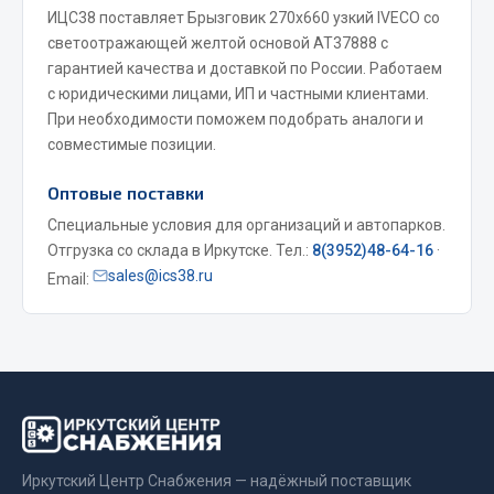
ИЦС38 поставляет Брызговик 270х660 узкий IVECO со
Весь раздел
светоотражающей желтой основой АТ37888 с
гарантией качества и доставкой по России. Работаем
с юридическими лицами, ИП и частными клиентами.
Запчасти МАЗ
При необходимости поможем подобрать аналоги и
совместимые позиции.
Система питания
Подвеска
Оптовые поставки
Тормозная система
Специальные условия для организаций и автопарков.
Двери
Отгрузка со склада в Иркутске. Тел.:
8(3952)48-64-16
·
Окно ветровое
sales@ics38.ru
Email:
Двигатель
Электрооборудование
Показать ещё
Весь раздел
Иркутский Центр Снабжения — надёжный поставщик
Запчасти Урал