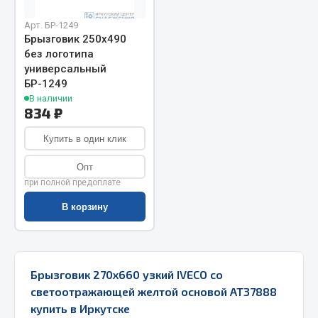
Запчасти на полуприцепы
Арт. БР-1249
Брызговик 250х490
без логотипа
Амортизаторы для полуприцепов
универсальный
БР-1249
Весь раздел
В наличии
834 ₽
Запчасти КамАЗ
Купить в один клик
Двигатель
Опт
Система питания
при полной предоплате
Система выпуска газа
В корзину
Система охлаждения
Сцепление
Коробка передач
Брызговик 270х660 узкий IVECO со
Коробка передач ZF
светоотражающей желтой основой АТ37888
Показать ещё
купить в Иркутске