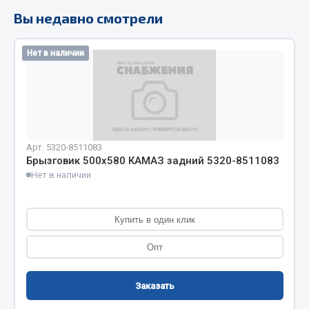
Вы недавно смотрели
Кольца стопорные
Пресс-масленки
Пробки
Нет в наличии
Пружины
Хомуты
Показать ещё
Арт. 5320-8511083
Весь раздел
Брызговик 500х580 КАМАЗ задний 5320-8511083
Нет в наличии
Соединительные элементы
Купить в один клик
Camozzi
Адаптеры и переходники
Опт
Тройники
Трубки, муфты, гайки
Заказать
Угольники