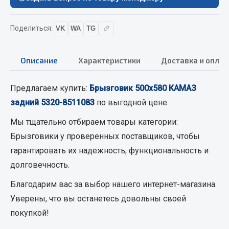
Вымпела
Показать ещё
Поделиться:
VK
WA
TG
Весь раздел
Описание
Характеристики
Доставка и оплат
Смазочные материалы
Предлагаем купить:
Брызговик 500х580 КАМАЗ
задний 5320-8511083
по выгодной цене.
Масла
Охладжающие жидкости
Мы тщательно отбираем товары категории:
Технические жидкости
Брызговики
у проверенных поставщиков, чтобы
гарантировать их надежность, функциональность и
Весь раздел
долговечность.
Благодарим вас за выбор нашего интернет-магазина.
МЕТИЗЫ
Уверены, что вы останетесь довольны своей
покупкой!
Болты
Гайки