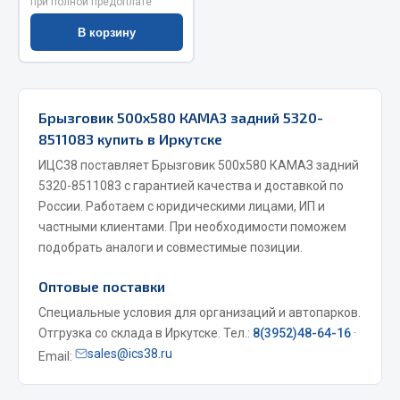
при полной предоплате
Запчасти на полуприцепы
В корзину
Амортизаторы для полуприцепов
Весь раздел
Брызговик 500х580 КАМАЗ задний 5320-
8511083 купить в Иркутске
Запчасти КамАЗ
ИЦС38 поставляет Брызговик 500х580 КАМАЗ задний
5320-8511083 с гарантией качества и доставкой по
Двигатель
России. Работаем с юридическими лицами, ИП и
частными клиентами. При необходимости поможем
Система питания
подобрать аналоги и совместимые позиции.
Система выпуска газа
Система охлаждения
Оптовые поставки
Сцепление
Специальные условия для организаций и автопарков.
Коробка передач
Отгрузка со склада в Иркутске. Тел.:
8(3952)48-64-16
·
Коробка передач ZF
sales@ics38.ru
Email:
Показать ещё