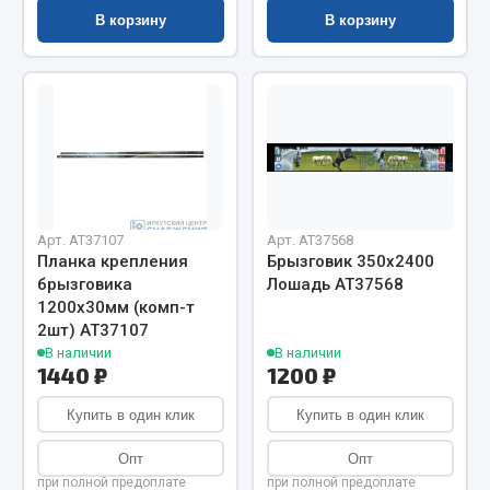
Весь раздел
В корзину
В корзину
Цепи подъёмные
Весь раздел
РТИ
Арт. AT37107
Арт. AT37568
Планка крепления
Брызговик 350х2400
Кольца уплотнительные
брызговика
Лошадь АТ37568
Лента конвейерная
1200х30мм (комп-т
2шт) АТ37107
Манжеты
В наличии
В наличии
Паронит
1440 ₽
1200 ₽
Патрубки
Купить в один клик
Купить в один клик
Прокладки
Рукава высокого давления
Опт
Опт
при полной предоплате
при полной предоплате