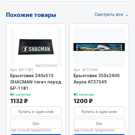
Фитинги
Похожие товары
Штуцеры
Смотреть все →
Весь раздел
Инструмент
Автомобильный инструмент
Арт. БР-1181
Арт. AT37549
Измерительный инструмент
Брызговик 240х515
Брызговик 350х2400
Крепежный инструмент
SHACMAN тягач перед
Акула АТ37549
Режущий инструмент
БР-1181
В наличии
В наличии
Силовое оборудование
1132 ₽
1200 ₽
Слесарный инструмент
Купить в один клик
Купить в один клик
Столярный инструмент
Показать ещё
Опт
Опт
при полной предоплате
при полной предоплате