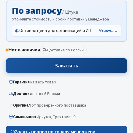
Отопители салона, подогреватели
По запросу
/ Штука
Автономные воздушные отопители
Уточняйте стоимость и сроки поставки у менеджера
Жидкостные подогреватели
Оптовая цена для организаций и ИП
Узнать →
Отопители салона
Подогреватели тосола
Нет в наличии
Доставка по России
Весь раздел
Заказать
Автотовары
Гарантия
на весь товар
Автозвук
Доставка
по всей России
Автокаталоги
Аксессуары автомобильные
Оригинал
от проверенного поставщика
Аптечки и знаки автомобильные
Самовывоз
Иркутск, Трактовая 9
Брызговики
Вентиляторы кабины
Задать вопрос по товару менеджеру