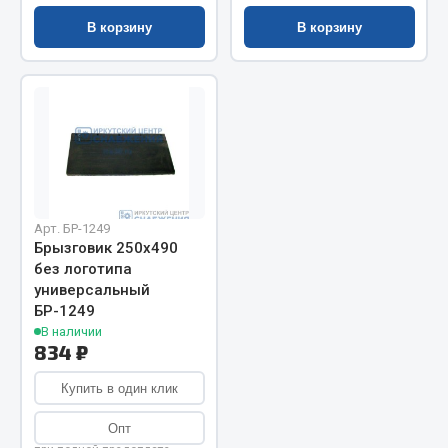
Показать ещё
В корзину
В корзину
Весь раздел
Автомобильная электрика
Автолампы
Блоки реле и предохранителей
Вилки нагрузочные
Арт. БР-1249
Брызговик 250х490
Выключатели и переключатели клавишные
без логотипа
Выключатели кнопочные
универсальный
Выключатель массы
БР-1249
Изолента
В наличии
834 ₽
Показать ещё
Купить в один клик
Весь раздел
Опт