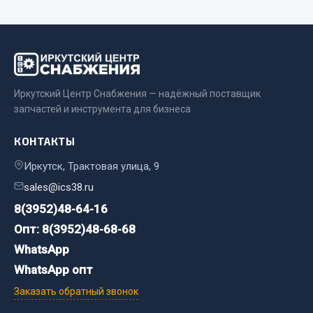
Весь раздел
Запчасти МАЗ
Иркутский Центр Снабжения — надёжный поставщик
Система питания
запчастей и инструмента для бизнеса
Подвеска
Тормозная система
КОНТАКТЫ
Двери
Иркутск, Трактовая улица, 9
Окно ветровое
sales@ics38.ru
Двигатель
8(3952)48-64-16
Электрооборудование
Опт: 8(3952)48-68-68
Показать ещё
WhatsApp
Весь раздел
WhatsApp опт
Заказать обратный звонок
Запчасти Урал