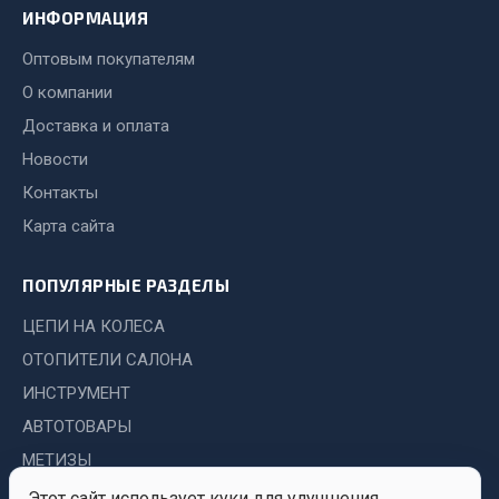
ИНФОРМАЦИЯ
Двигатель
Оптовым покупателям
Мост задний
О компании
Система питания
Доставка и оплата
Система выпуска газа
Новости
Система охлаждения
Контакты
Сцепление
Карта сайта
Тормозная система
Показать ещё
ПОПУЛЯРНЫЕ РАЗДЕЛЫ
Весь раздел
ЦЕПИ НА КОЛЕСА
ОТОПИТЕЛИ САЛОНА
Запчасти ЯМЗ
ИНСТРУМЕНТ
АВТОТОВАРЫ
Двигатель
МЕТИЗЫ
Система питания
Этот сайт использует куки для улучшения