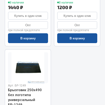
Показать ещё
В наличии
В наличии
1440 ₽
1200 ₽
Весь раздел
Купить в один клик
Купить в один клик
Опт
Опт
Автомобильная электрика
при полной предоплате
при полной предоплате
В корзину
В корзину
Автолампы
Блоки реле и предохранителей
Вилки нагрузочные
Выключатели и переключатели клавишные
Выключатели кнопочные
Выключатель массы
Изолента
Арт. БР-1249
Показать ещё
Брызговик 250х490
без логотипа
Весь раздел
универсальный
БР-1249