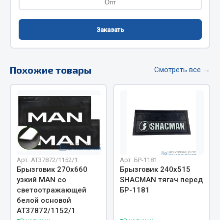
Опт
Фитинги
Штуцеры
Заказать
Весь раздел
Похожие товары
Смотреть все →
Инструмент
Автомобильный инструмент
Измерительный инструмент
Крепежный инструмент
Режущий инструмент
Силовое оборудование
Арт. AT37872/1152/1
Арт. БР-1181
Брызговик 270х660
Брызговик 240х515
Слесарный инструмент
узкий MAN со
SHACMAN тягач перед
Столярный инструмент
светоотражающей
БР-1181
белой основой
Показать ещё
АТ37872/1152/1