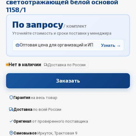
светоотражающей белой основой
Отопители салона, подогреватели
1158/1
Автономные воздушные отопители
По запросу
/ комплект
Жидкостные подогреватели
Уточняйте стоимость и сроки поставки у менеджера
Отопители салона
Подогреватели тосола
Оптовая цена для организаций и ИП
Узнать →
Весь раздел
Нет в наличии
Доставка по России
Автотовары
Заказать
Автозвук
Гарантия
на весь товар
Автокаталоги
Аксессуары автомобильные
Доставка
по всей России
Аптечки и знаки автомобильные
Оригинал
от проверенного поставщика
Брызговики
Вентиляторы кабины
Самовывоз
Иркутск, Трактовая 9