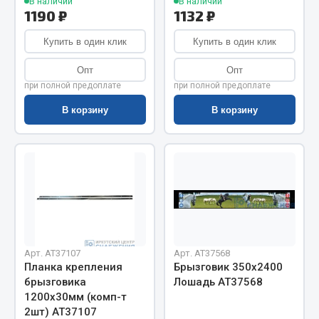
В наличии
В наличии
Весь раздел
1190 ₽
1132 ₽
Купить в один клик
Купить в один клик
Цепи подъёмные
Опт
Опт
при полной предоплате
при полной предоплате
Весь раздел
В корзину
В корзину
РТИ
Кольца уплотнительные
Лента конвейерная
Манжеты
Паронит
Арт. AT37107
Арт. AT37568
Патрубки
Планка крепления
Брызговик 350х2400
Прокладки
брызговика
Лошадь АТ37568
Рукава высокого давления
1200х30мм (комп-т
2шт) АТ37107