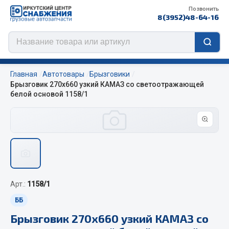
Позвонить
8(3952)48-64-16
Главная
Автотовары
Брызговики
Брызговик 270х660 узкий КАМАЗ со светоотражающей
белой основой 1158/1
Цепи противоскольжения
ЦЕПИ РОССИЯ
ЦЕПИ BOHU (Китай)
Изготовление цепей на колеса BOHU
QITONG
Арт.:
1158/1
ББ
Весь раздел
Брызговик 270х660 узкий КАМАЗ со