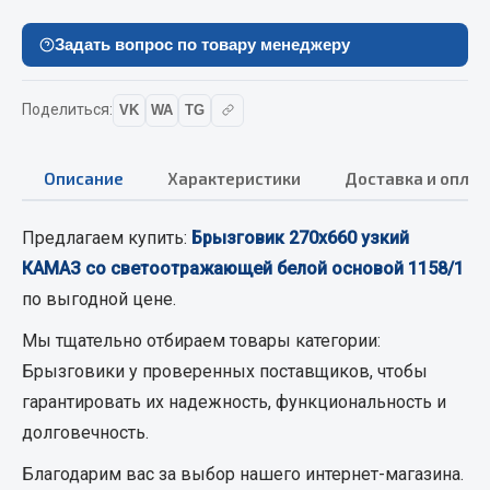
Вымпела
Задать вопрос по товару менеджеру
Показать ещё
Весь раздел
Поделиться:
VK
WA
TG
Смазочные материалы
Описание
Характеристики
Доставка и оплат
Масла
Предлагаем купить:
Брызговик 270х660 узкий
Охладжающие жидкости
КАМАЗ со светоотражающей белой основой 1158/1
Технические жидкости
по выгодной цене.
Весь раздел
Мы тщательно отбираем товары категории:
Брызговики
у проверенных поставщиков, чтобы
гарантировать их надежность, функциональность и
МЕТИЗЫ
долговечность.
Болты
Благодарим вас за выбор нашего интернет-магазина.
Гайки