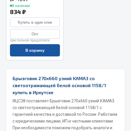
В наличии
Запчасти на полуприцепы
834 ₽
Амортизаторы для полуприцепов
Купить в один клик
Опт
Весь раздел
при полной предоплате
В корзину
Запчасти КамАЗ
Двигатель
Система питания
Брызговик 270х660 узкий КАМАЗ со
Система выпуска газа
светоотражающей белой основой 1158/1
Система охлаждения
купить в Иркутске
Сцепление
ИЦС38 поставляет Брызговик 270х660 узкий КАМАЗ
Коробка передач
со светоотражающей белой основой 1158/1 с
гарантией качества и доставкой по России. Работаем
Коробка передач ZF
с юридическими лицами, ИП и частными клиентами.
Показать ещё
При необходимости поможем подобрать аналоги и