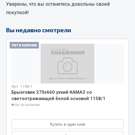
Уверены, что вы останетесь довольны своей
Кольца стопорные
покупкой!
Пресс-масленки
Пробки
Вы недавно смотрели
Пружины
Хомуты
Нет в наличии
Показать ещё
Весь раздел
Соединительные элементы
Арт. 1158/1
Брызговик 270х660 узкий КАМАЗ со
светоотражающей белой основой 1158/1
Camozzi
Нет в наличии
Адаптеры и переходники
Тройники
Трубки, муфты, гайки
Купить в один клик
Угольники