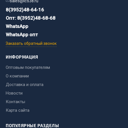
sales@ics38.ru
8(3952)48-64-16
Двигатель
Опт: 8(3952)48-68-68
Мост задний
WhatsApp
Система питания
WhatsApp опт
Система выпуска газа
Система охлаждения
Заказать обратный звонок
Сцепление
ИНФОРМАЦИЯ
Тормозная система
Оптовым покупателям
Показать ещё
О компании
Весь раздел
Доставка и оплата
Новости
Запчасти ЯМЗ
Контакты
Карта сайта
Двигатель
Система питания
ПОПУЛЯРНЫЕ РАЗДЕЛЫ