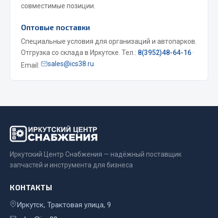
совместимые позиции.
Весь раздел
Оптовые поставки
Специальные условия для организаций и автопарков.
Запчасти МАЗ
Отгрузка со склада в Иркутске. Тел.:
8(3952)48-64-16
·
sales@ics38.ru
Email:
Система питания
Подвеска
Тормозная система
Двери
Окно ветровое
Двигатель
Электрооборудование
Иркутский Центр Снабжения — надёжный поставщик
Показать ещё
запчастей и инструмента для бизнеса
Весь раздел
КОНТАКТЫ
Иркутск, Трактовая улица, 9
Запчасти Урал