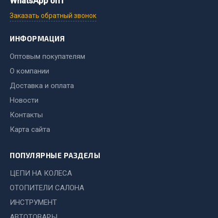
WhatsApp опт
Заказать обратный звонок
Двигатель
Мост задний
ИНФОРМАЦИЯ
Система питания
Оптовым покупателям
Система выпуска газа
О компании
Система охлаждения
Доставка и оплата
Сцепление
Тормозная система
Новости
Контакты
Показать ещё
Карта сайта
Весь раздел
ПОПУЛЯРНЫЕ РАЗДЕЛЫ
Запчасти ЯМЗ
ЦЕПИ НА КОЛЕСА
ОТОПИТЕЛИ САЛОНА
Двигатель
ИНСТРУМЕНТ
Система питания
АВТОТОВАРЫ