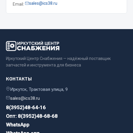
sales@ics38.ru
Email:
Весь раздел
Запчасти МАЗ
Система питания
Подвеска
Тормозная система
Иркутский Центр Снабжения — надёжный поставщик
Двери
запчастей и инструмента для бизнеса
Окно ветровое
КОНТАКТЫ
Двигатель
Электрооборудование
Иркутск, Трактовая улица, 9
sales@ics38.ru
Показать ещё
8(3952)48-64-16
Весь раздел
Опт: 8(3952)48-68-68
WhatsApp
Запчасти Урал