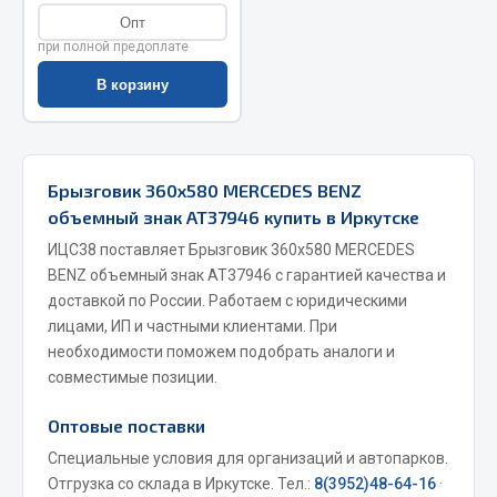
Опт
Запчасти на полуприцепы
при полной предоплате
Амортизаторы для полуприцепов
В корзину
Весь раздел
Брызговик 360х580 MERCEDES BENZ
Запчасти КамАЗ
объемный знак АТ37946 купить в Иркутске
ИЦС38 поставляет Брызговик 360х580 MERCEDES
Двигатель
BENZ объемный знак АТ37946 с гарантией качества и
Система питания
доставкой по России. Работаем с юридическими
Система выпуска газа
лицами, ИП и частными клиентами. При
Система охлаждения
необходимости поможем подобрать аналоги и
Сцепление
совместимые позиции.
Коробка передач
Оптовые поставки
Коробка передач ZF
Специальные условия для организаций и автопарков.
Показать ещё
Отгрузка со склада в Иркутске. Тел.:
8(3952)48-64-16
·