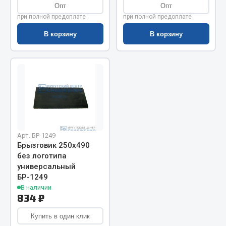
Показать ещё
Опт
Опт
при полной предоплате
при полной предоплате
Весь раздел
В корзину
В корзину
Автомобильная электрика
Автолампы
Блоки реле и предохранителей
Вилки нагрузочные
Выключатели и переключатели клавишные
Арт. БР-1249
Выключатели кнопочные
Брызговик 250х490
Выключатель массы
без логотипа
Изолента
универсальный
БР-1249
Показать ещё
В наличии
834 ₽
Весь раздел
Купить в один клик