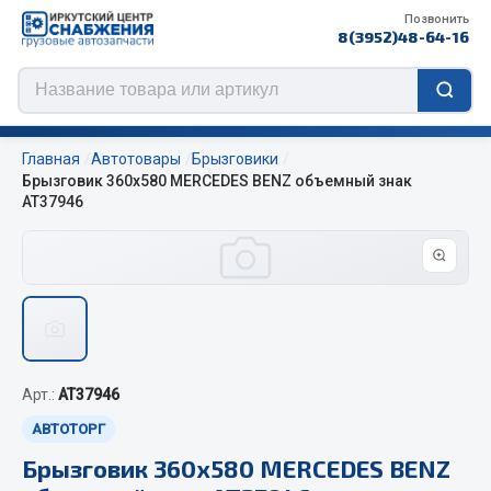
Позвонить
8(3952)48-64-16
Главная
Автотовары
Брызговики
Брызговик 360х580 MERCEDES BENZ объемный знак
АТ37946
Цепи противоскольжения
ЦЕПИ РОССИЯ
ЦЕПИ BOHU (Китай)
Изготовление цепей на колеса BOHU
QITONG
Арт.:
AT37946
АВТОТОРГ
Весь раздел
Брызговик 360х580 MERCEDES BENZ