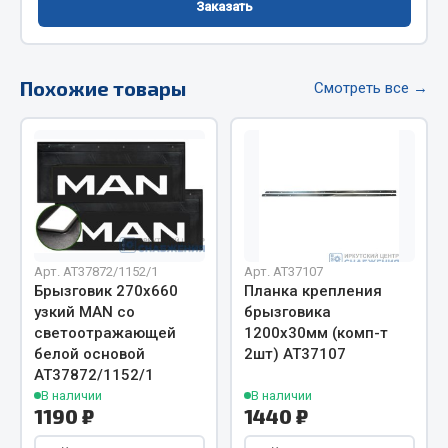
Заказать
Фитинги
Штуцеры
Похожие товары
Смотреть все →
Весь раздел
Инструмент
Автомобильный инструмент
Измерительный инструмент
Крепежный инструмент
Арт. AT37872/1152/1
Арт. AT37107
Брызговик 270х660
Планка крепления
Режущий инструмент
узкий MAN со
брызговика
Силовое оборудование
светоотражающей
1200х30мм (комп-т
Слесарный инструмент
белой основой
2шт) АТ37107
Столярный инструмент
АТ37872/1152/1
В наличии
В наличии
Показать ещё
1190 ₽
1440 ₽