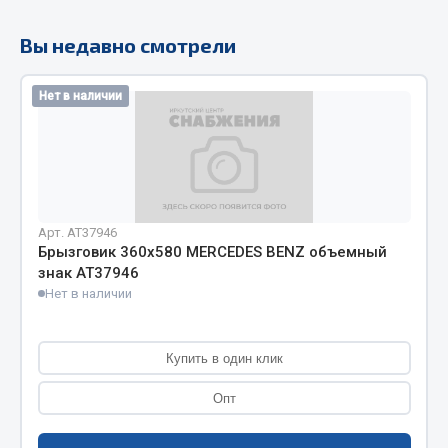
Кольца стопорные
Вы недавно смотрели
Пресс-масленки
Пробки
Нет в наличии
Пружины
Хомуты
Показать ещё
Весь раздел
Арт. AT37946
Брызговик 360х580 MERCEDES BENZ объемный
знак АТ37946
Соединительные элементы
Нет в наличии
Camozzi
Адаптеры и переходники
Купить в один клик
Тройники
Опт
Трубки, муфты, гайки
Угольники