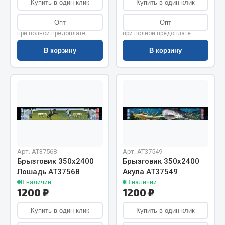
Купить в один клик
Купить в один клик
Весь раздел
Опт
Опт
при полной предоплате
при полной предоплате
Цепи подъёмные
В корзину
В корзину
Весь раздел
РТИ
Кольца уплотнительные
Лента конвейерная
Арт. AT37568
Арт. AT37549
Манжеты
Брызговик 350х2400
Брызговик 350х2400
Паронит
Лошадь АТ37568
Акула АТ37549
Патрубки
В наличии
В наличии
1200 ₽
1200 ₽
Прокладки
Рукава высокого давления
Купить в один клик
Купить в один клик