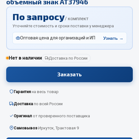
объемный знак АТ37946
Отопители салона, подогреватели
По запросу
Автономные воздушные отопители
/ комплект
Уточняйте стоимость и сроки поставки у менеджера
Жидкостные подогреватели
Отопители салона
Оптовая цена для организаций и ИП
Узнать →
Подогреватели тосола
Весь раздел
Нет в наличии
Доставка по России
Заказать
Автотовары
Гарантия
на весь товар
Автозвук
Автокаталоги
Доставка
по всей России
Аксессуары автомобильные
Оригинал
от проверенного поставщика
Аптечки и знаки автомобильные
Брызговики
Самовывоз
Иркутск, Трактовая 9
Вентиляторы кабины