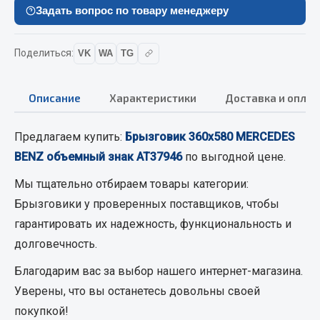
Вымпела
Задать вопрос по товару менеджеру
Показать ещё
Поделиться:
VK
WA
TG
Весь раздел
Описание
Характеристики
Доставка и оплат
Смазочные материалы
Предлагаем купить:
Брызговик 360х580 MERCEDES
Масла
BENZ объемный знак АТ37946
по выгодной цене.
Охладжающие жидкости
Мы тщательно отбираем товары категории:
Технические жидкости
Брызговики
у проверенных поставщиков, чтобы
Весь раздел
гарантировать их надежность, функциональность и
долговечность.
МЕТИЗЫ
Благодарим вас за выбор нашего интернет-магазина.
Уверены, что вы останетесь довольны своей
Болты
покупкой!
Гайки