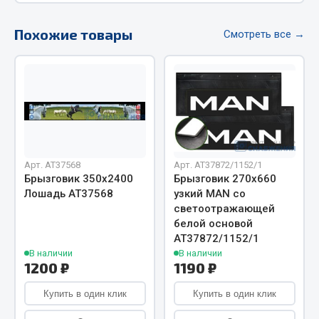
Фитинги
Похожие товары
Штуцеры
Смотреть все →
Весь раздел
Инструмент
Автомобильный инструмент
Арт. AT37568
Арт. AT37872/1152/1
Измерительный инструмент
Брызговик 350х2400
Брызговик 270х660
Крепежный инструмент
Лошадь АТ37568
узкий MAN со
Режущий инструмент
светоотражающей
белой основой
Силовое оборудование
АТ37872/1152/1
Слесарный инструмент
В наличии
В наличии
Столярный инструмент
1200 ₽
1190 ₽
Показать ещё
Купить в один клик
Купить в один клик