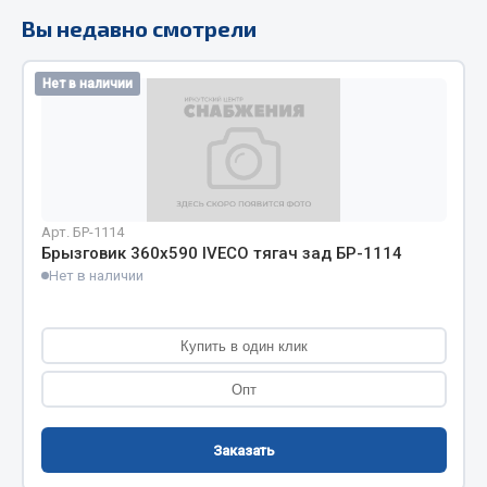
Вы недавно смотрели
Кольца стопорные
Пресс-масленки
Пробки
Нет в наличии
Пружины
Хомуты
Показать ещё
Арт. БР-1114
Весь раздел
Брызговик 360х590 IVECO тягач зад БР-1114
Нет в наличии
Соединительные элементы
Купить в один клик
Camozzi
Адаптеры и переходники
Опт
Тройники
Трубки, муфты, гайки
Заказать
Угольники