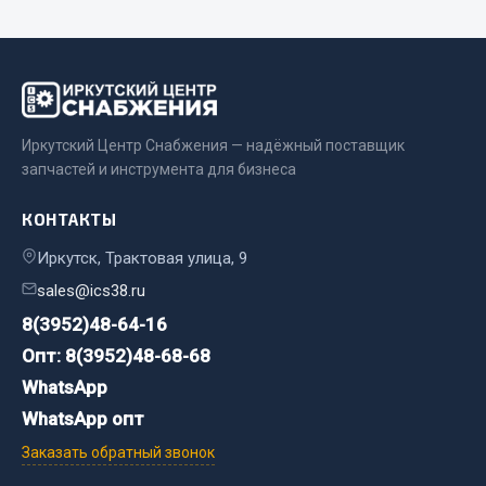
Весь раздел
Запчасти МАЗ
Иркутский Центр Снабжения — надёжный поставщик
Система питания
запчастей и инструмента для бизнеса
Подвеска
Тормозная система
КОНТАКТЫ
Двери
Иркутск, Трактовая улица, 9
Окно ветровое
sales@ics38.ru
Двигатель
8(3952)48-64-16
Электрооборудование
Опт: 8(3952)48-68-68
Показать ещё
WhatsApp
Весь раздел
WhatsApp опт
Заказать обратный звонок
Запчасти Урал