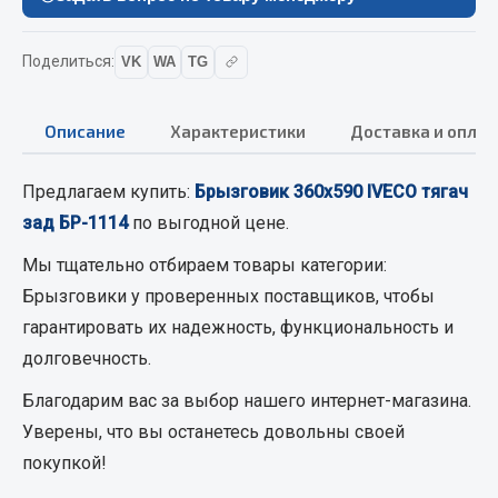
Вымпела
Показать ещё
Поделиться:
VK
WA
TG
Весь раздел
Описание
Характеристики
Доставка и оплат
Смазочные материалы
Предлагаем купить:
Брызговик 360х590 IVECO тягач
зад БР-1114
по выгодной цене.
Масла
Охладжающие жидкости
Мы тщательно отбираем товары категории:
Технические жидкости
Брызговики
у проверенных поставщиков, чтобы
гарантировать их надежность, функциональность и
Весь раздел
долговечность.
Благодарим вас за выбор нашего интернет-магазина.
МЕТИЗЫ
Уверены, что вы останетесь довольны своей
покупкой!
Болты
Гайки