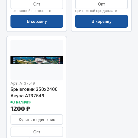
Показать ещё
Опт
Опт
при полной предоплате
при полной предоплате
Весь раздел
В корзину
В корзину
Автомобильная электрика
Автолампы
Блоки реле и предохранителей
Вилки нагрузочные
Выключатели и переключатели клавишные
Арт. AT37549
Выключатели кнопочные
Брызговик 350х2400
Выключатель массы
Акула АТ37549
Изолента
В наличии
1200 ₽
Показать ещё
Купить в один клик
Весь раздел
Опт