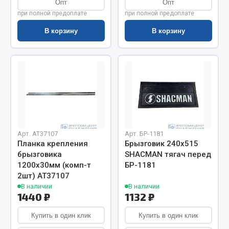
Опт
Опт
Весь раздел
при полной предоплате
при полной предоплате
В корзину
В корзину
Цепи подъёмные
Весь раздел
РТИ
Кольца уплотнительные
Арт. AT37107
Арт. БР-1181
Лента конвейерная
Планка крепления
Брызговик 240х515
брызговика
SHACMAN тягач перед
Манжеты
1200х30мм (комп-т
БР-1181
Паронит
2шт) АТ37107
Патрубки
В наличии
В наличии
1440 ₽
1132 ₽
Прокладки
Рукава высокого давления
Купить в один клик
Купить в один клик