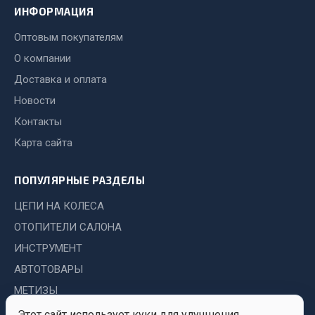
ИНФОРМАЦИЯ
Двигатель
Оптовым покупателям
Мост задний
О компании
Система питания
Доставка и оплата
Система выпуска газа
Новости
Система охлаждения
Контакты
Сцепление
Карта сайта
Тормозная система
Показать ещё
ПОПУЛЯРНЫЕ РАЗДЕЛЫ
Весь раздел
ЦЕПИ НА КОЛЕСА
ОТОПИТЕЛИ САЛОНА
Запчасти ЯМЗ
ИНСТРУМЕНТ
АВТОТОВАРЫ
Двигатель
МЕТИЗЫ
Система питания
Этот сайт использует куки для улучшения