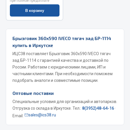
при полной предоплате
Запчасти на полуприцепы
В корзину
Амортизаторы для полуприцепов
Весь раздел
Брызговик 360х590 IVECO тягач зад БР-1114
купить в Иркутске
Запчасти КамАЗ
ИЦС38 поставляет Брызговик 360х590 IVECO тягач
зад БР-1114 с гарантией качества и доставкой по
Двигатель
России. Работаем с юридическими лицами, ИП и
частными клиентами. При необходимости поможем
Система питания
подобрать аналоги и совместимые позиции.
Система выпуска газа
Система охлаждения
Оптовые поставки
Сцепление
Специальные условия для организаций и автопарков.
Коробка передач
Отгрузка со склада в Иркутске. Тел.:
8(3952)48-64-16
·
Коробка передач ZF
sales@ics38.ru
Email:
Показать ещё