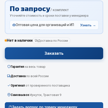
Отопители салона, подогреватели
По запросу
/ комплект
Автономные воздушные отопители
Уточняйте стоимость и сроки поставки у менеджера
Жидкостные подогреватели
Оптовая цена для организаций и ИП
Узнать →
Отопители салона
Подогреватели тосола
Нет в наличии
Доставка по России
Весь раздел
Заказать
Автотовары
Гарантия
на весь товар
Автозвук
Доставка
по всей России
Автокаталоги
Аксессуары автомобильные
Оригинал
от проверенного поставщика
Аптечки и знаки автомобильные
Самовывоз
Иркутск, Трактовая 9
Брызговики
Вентиляторы кабины
Задать вопрос по товару менеджеру