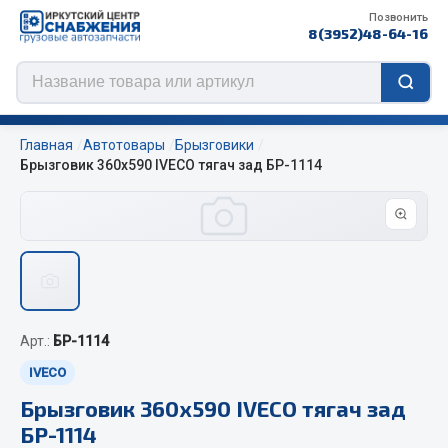
Позвонить
8(3952)48-64-16
Главная
Автотовары
Брызговики
Брызговик 360х590 IVECO тягач зад БР-1114
Цепи противоскольжения
ЦЕПИ РОССИЯ
ЦЕПИ BOHU (Китай)
Изготовление цепей на колеса BOHU
Арт.:
БР-1114
QITONG
IVECO
Весь раздел
Брызговик 360х590 IVECO тягач зад
БР-1114