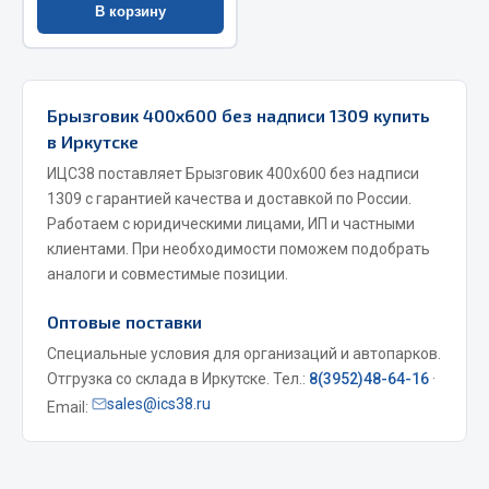
В корзину
Запчасти на полуприцепы
Амортизаторы для полуприцепов
Брызговик 400х600 без надписи 1309 купить
Весь раздел
в Иркутске
ИЦС38 поставляет Брызговик 400х600 без надписи
Запчасти КамАЗ
1309 с гарантией качества и доставкой по России.
Работаем с юридическими лицами, ИП и частными
клиентами. При необходимости поможем подобрать
Двигатель
аналоги и совместимые позиции.
Система питания
Система выпуска газа
Оптовые поставки
Система охлаждения
Специальные условия для организаций и автопарков.
Сцепление
Отгрузка со склада в Иркутске. Тел.:
8(3952)48-64-16
·
Коробка передач
sales@ics38.ru
Email:
Коробка передач ZF
Показать ещё