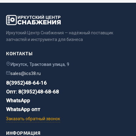
Весь раздел
Запчасти МАЗ
Иркутский Центр Снабжения — надёжный поставщик
запчастей и инструмента для бизнеса
Система питания
Подвеска
КОНТАКТЫ
Тормозная система
Иркутск, Трактовая улица, 9
Двери
sales@ics38.ru
Окно ветровое
Двигатель
8(3952)48-64-16
Электрооборудование
Опт: 8(3952)48-68-68
WhatsApp
Показать ещё
WhatsApp опт
Весь раздел
Заказать обратный звонок
ИНФОРМАЦИЯ
Запчасти Урал