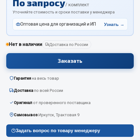
По запросу
Отопители салона, подогреватели
/ комплект
Уточняйте стоимость и сроки поставки у менеджера
Автономные воздушные отопители
Оптовая цена для организаций и ИП
Узнать →
Жидкостные подогреватели
Отопители салона
Подогреватели тосола
Нет в наличии
Доставка по России
Весь раздел
Заказать
Автотовары
Гарантия
на весь товар
Доставка
по всей России
Автозвук
Автокаталоги
Оригинал
от проверенного поставщика
Аксессуары автомобильные
Самовывоз
Иркутск, Трактовая 9
Аптечки и знаки автомобильные
Брызговики
Задать вопрос по товару менеджеру
Вентиляторы кабины