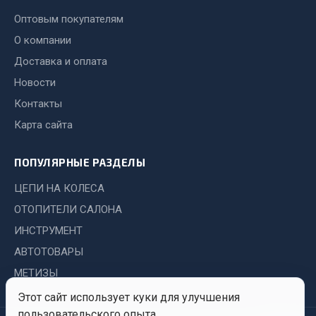
Оптовым покупателям
Двигатель
О компании
Мост задний
Доставка и оплата
Система питания
Новости
Система выпуска газа
Контакты
Система охлаждения
Сцепление
Карта сайта
Тормозная система
ПОПУЛЯРНЫЕ РАЗДЕЛЫ
Показать ещё
ЦЕПИ НА КОЛЕСА
Весь раздел
ОТОПИТЕЛИ САЛОНА
ИНСТРУМЕНТ
Запчасти ЯМЗ
АВТОТОВАРЫ
МЕТИЗЫ
Двигатель
Этот сайт использует куки для улучшения
Система питания
пользовательского опыта.