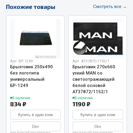
Похожие товары
Фитинги
Смотреть все →
Штуцеры
Весь раздел
Инструмент
Арт. БР-1249
Арт. AT37872/1152/1
Автомобильный инструмент
Брызговик 250х490
Брызговик 270х660
Измерительный инструмент
без логотипа
узкий MAN со
Крепежный инструмент
универсальный
светоотражающей
БР-1249
белой основой
Режущий инструмент
АТ37872/1152/1
Силовое оборудование
В наличии
В наличии
Слесарный инструмент
834 ₽
1190 ₽
Столярный инструмент
Купить в один клик
Купить в один клик
Показать ещё
Опт
Опт