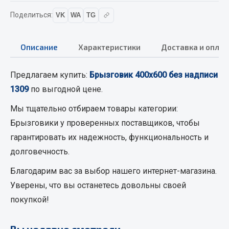
Вымпела
Поделиться:
VK
WA
TG
Показать ещё
Описание
Характеристики
Доставка и оплат
Весь раздел
Предлагаем купить:
Брызговик 400х600 без надписи
Смазочные материалы
1309
по выгодной цене.
Масла
Мы тщательно отбираем товары категории:
Охладжающие жидкости
Брызговики
у проверенных поставщиков, чтобы
Технические жидкости
гарантировать их надежность, функциональность и
долговечность.
Весь раздел
Благодарим вас за выбор нашего интернет-магазина.
Уверены, что вы останетесь довольны своей
МЕТИЗЫ
покупкой!
Болты
Вы недавно смотрели
Гайки