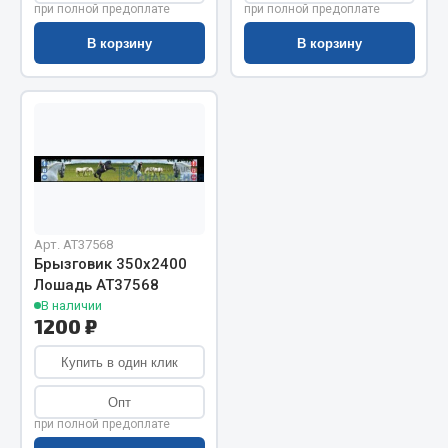
Показать ещё
при полной предоплате
при полной предоплате
В корзину
В корзину
Весь раздел
Автомобильная электрика
Автолампы
Блоки реле и предохранителей
Вилки нагрузочные
Арт. AT37568
Выключатели и переключатели клавишные
Брызговик 350х2400
Выключатели кнопочные
Лошадь АТ37568
Выключатель массы
В наличии
1200 ₽
Изолента
Купить в один клик
Показать ещё
Опт
Весь раздел
при полной предоплате