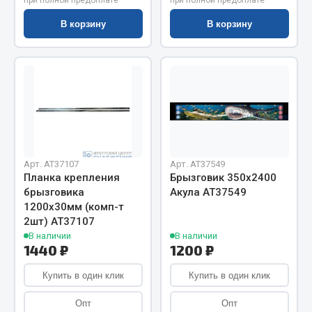
при полной предоплате
при полной предоплате
Весь раздел
В корзину
В корзину
Цепи подъёмные
Весь раздел
РТИ
Арт. AT37107
Арт. AT37549
Кольца уплотнительные
Планка крепления
Брызговик 350х2400
брызговика
Акула АТ37549
Лента конвейерная
1200х30мм (комп-т
Манжеты
2шт) АТ37107
Паронит
В наличии
В наличии
1440 ₽
1200 ₽
Патрубки
Прокладки
Купить в один клик
Купить в один клик
Рукава высокого давления
Опт
Опт