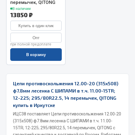
перемычек, QITONG
В наличии
Двигатель
13850 ₽
Мост задний
Купить в один клик
Система питания
Система выпуска газа
Опт
при полной предоплате
Система охлаждения
Сцепление
В корзину
Тормозная система
Показать ещё
Цепи противоскольжения 12.00-20 (315х508)
Весь раздел
ф7.8мм лесенка С ШИПАМИ в т.ч. 11.00-15TR;
12-225; 295/80R22.5, 14 перемычек, QITONG
купить в Иркутске
Запчасти ЯМЗ
ИЦС38 поставляет Цепи противоскольжения 12.00-20
Двигатель
(315х508) ф7.8мм лесенка С ШИПАМИ в т.ч. 11.00-
15TR; 12-225; 295/80R22.5, 14 перемычек, QITONG с
Система питания
гарантией качества и доставкой по России. Работаем