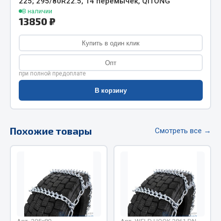
225; 295/80R22.5, 14 перемычек, QITONG
Весь раздел
В наличии
13850 ₽
Цепи подъёмные
Купить в один клик
Опт
Весь раздел
при полной предоплате
В корзину
РТИ
Кольца уплотнительные
Похожие товары
Смотреть все →
Лента конвейерная
Манжеты
Паронит
Патрубки
Прокладки
Рукава высокого давления