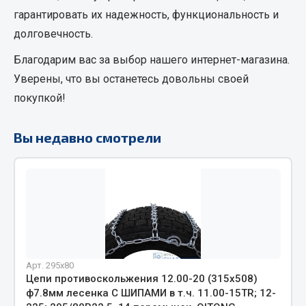
Фитинги
гарантировать их надежность, функциональность и
Штуцеры
долговечность.
Благодарим вас за выбор нашего интернет-магазина.
Весь раздел
Уверены, что вы останетесь довольны своей
покупкой!
Инструмент
Вы недавно смотрели
Автомобильный инструмент
Измерительный инструмент
Крепежный инструмент
Режущий инструмент
Силовое оборудование
Слесарный инструмент
Столярный инструмент
Арт. 295х80
Цепи противоскольжения 12.00-20 (315х508)
Показать ещё
ф7.8мм лесенка С ШИПАМИ в т.ч. 11.00-15TR; 12-