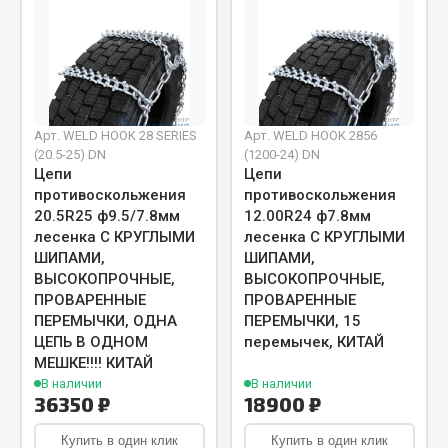
Запчасти на полуприцепы
Амортизаторы для полуприцепов
Весь раздел
Арт. WELD HOOK 28 SERIES
Арт. WELD HOOK 2856
(20.5-25) DN
(1200-24) DN
Цепи
Цепи
Запчасти КамАЗ
противоскольжения
противоскольжения
20.5R25 ф9.5/7.8мм
12.00R24 ф7.8мм
Двигатель
лесенка С КРУГЛЫМИ
лесенка С КРУГЛЫМИ
Система питания
ШИПАМИ,
ШИПАМИ,
ВЫСОКОПРОЧНЫЕ,
ВЫСОКОПРОЧНЫЕ,
Система выпуска газа
ПРОВАРЕННЫЕ
ПРОВАРЕННЫЕ
Система охлаждения
ПЕРЕМЫЧКИ, ОДНА
ПЕРЕМЫЧКИ, 15
Сцепление
ЦЕПЬ В ОДНОМ
перемычек, КИТАЙ
МЕШКЕ!!!! КИТАЙ
Коробка передач
В наличии
В наличии
Коробка передач ZF
36350 ₽
18900 ₽
Показать ещё
Купить в один клик
Купить в один клик