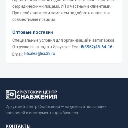
Система выпуска газа
с юридическими лицами, ИП и частными клиентами.
Система охлаждения
При необходимости поможем подобрать аналоги и
Коробка передач
совместимые позиции.
Рулевое управление
Оптовые поставки
Тормозная система
Специальные условия для организаций и автопарков.
Показать ещё
Отгрузка со склада в Иркутске. Тел.:
8(3952)48-64-16
·
sales@ics38.ru
Email:
Весь раздел
Запчасти HOWO
Тормозная система
Двигатель
Подвеска
Иркутский Центр Снабжения — надёжный поставщик
Система питания
запчастей и инструмента для бизнеса
Система выпуска газа
КОНТАКТЫ
Система охлаждения