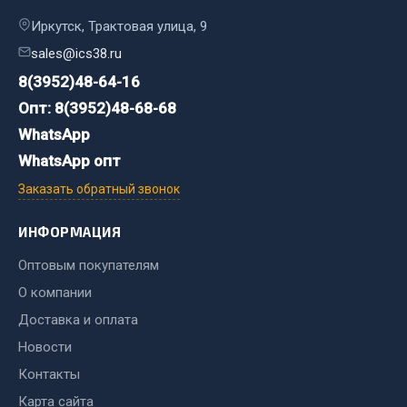
Сцепление
Иркутск, Трактовая улица, 9
sales@ics38.ru
Показать ещё
8(3952)48-64-16
Весь раздел
Опт: 8(3952)48-68-68
WhatsApp
Запчасти SHAANXI (SHACMAN)
WhatsApp опт
Заказать обратный звонок
Система питания
Тормозная система
ИНФОРМАЦИЯ
Колеса и шины
Оптовым покупателям
Система охлаждения
Подвеска
О компании
Кабина
Доставка и оплата
Оперение кабины
Новости
Контакты
Показать ещё
Карта сайта