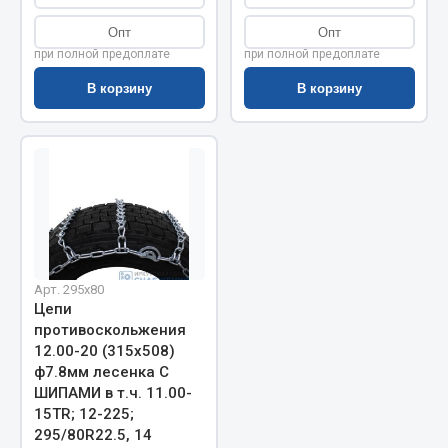
Весь раздел
Опт
Опт
при полной предоплате
при полной предоплате
Запчасти МАЗ
В корзину
В корзину
Система питания
Подвеска
Тормозная система
Двери
Окно ветровое
Двигатель
Арт. 295х80
Электрооборудование
Цепи
противоскольжения
Показать ещё
12.00-20 (315х508)
ф7.8мм лесенка С
Весь раздел
ШИПАМИ в т.ч. 11.00-
15TR; 12-225;
295/80R22.5, 14
Запчасти Урал