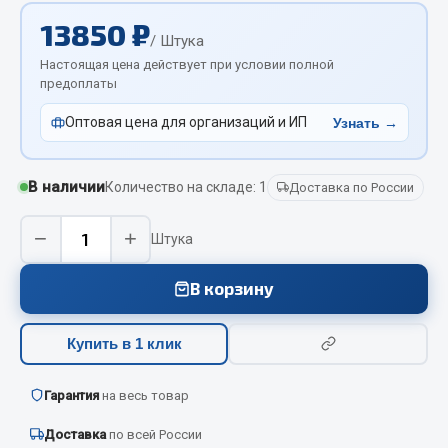
Вымпела
13850 ₽
/ Штука
Показать ещё
Настоящая цена действует при условии полной
предоплаты
Весь раздел
Оптовая цена для организаций и ИП
Узнать →
Смазочные материалы
В наличии
Количество на складе: 1
Доставка по России
Масла
−
+
Охладжающие жидкости
Штука
Технические жидкости
В корзину
Весь раздел
Купить в 1 клик
МЕТИЗЫ
Гарантия
на весь товар
Болты
Доставка
по всей России
Гайки