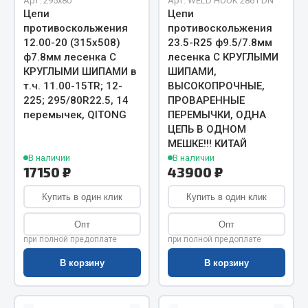
Показать ещё
Арт. 295х80
Арт. WELD HOOK 2861 DN
Цепи
Цепи
противоскольжения
противоскольжения
Весь раздел
12.00-20 (315х508)
23.5-R25 ф9.5/7.8мм
ф7.8мм лесенка С
лесенка С КРУГЛЫМИ
КРУГЛЫМИ ШИПАМИ в
ШИПАМИ,
Автомобильная электрика
т.ч. 11.00-15TR; 12-
ВЫСОКОПРОЧНЫЕ,
225; 295/80R22.5, 14
ПРОВАРЕННЫЕ
перемычек, QITONG
ПЕРЕМЫЧКИ, ОДНА
Автолампы
ЦЕПЬ В ОДНОМ
Блоки реле и предохранителей
МЕШКЕ!!! КИТАЙ
Вилки нагрузочные
В наличии
В наличии
17150 ₽
43900 ₽
Выключатели и переключатели клавишные
Выключатели кнопочные
Купить в один клик
Купить в один клик
Выключатель массы
Опт
Опт
Изолента
при полной предоплате
при полной предоплате
Показать ещё
В корзину
В корзину
Весь раздел