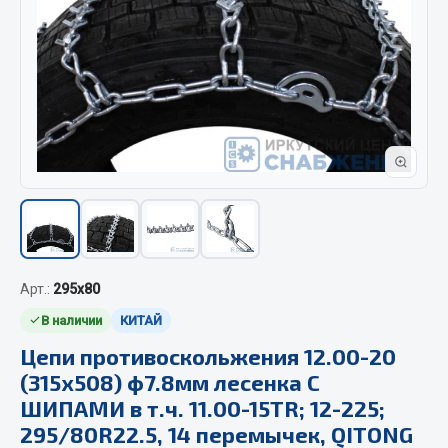
Отопители салона, подогреватели
Автономные воздушные отопители
Жидкостные подогреватели
Отопители салона
Подогреватели тосола
Весь раздел
Автотовары
Арт.:
295х80
Автозвук
В наличии
КИТАЙ
Автокаталоги
Цепи противоскольжения 12.00-20
Аксессуары автомобильные
(315х508) ф7.8мм лесенка С
Аптечки и знаки автомобильные
ШИПАМИ в т.ч. 11.00-15TR; 12-225;
Брызговики
295/80R22.5, 14 перемычек, QITONG
Вентиляторы кабины