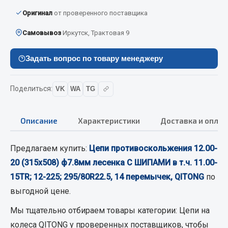
Кольца стопорные
Оригинал
от проверенного поставщика
Пресс-масленки
Самовывоз
Иркутск, Трактовая 9
Пробки
Пружины
Задать вопрос по товару менеджеру
Хомуты
Показать ещё
Поделиться:
VK
WA
TG
Весь раздел
Описание
Характеристики
Доставка и оплат
Соединительные элементы
Предлагаем купить:
Цепи противоскольжения 12.00-
20 (315х508) ф7.8мм лесенка С ШИПАМИ в т.ч. 11.00-
Camozzi
15TR; 12-225; 295/80R22.5, 14 перемычек, QITONG
по
Адаптеры и переходники
выгодной цене.
Тройники
Мы тщательно отбираем товары категории:
Цепи на
Трубки, муфты, гайки
колеса QITONG
Угольники
у проверенных поставщиков, чтобы