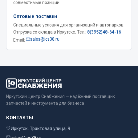
Система выпуска газа
совместимые позиции.
Система охлаждения
Оптовые поставки
Коробка передач
Специальные условия для организаций и автопарков.
Рулевое управление
Отгрузка со склада в Иркутске. Тел.:
8(3952)48-64-16
·
Тормозная система
sales@ics38.ru
Email:
Показать ещё
Весь раздел
Запчасти HOWO
Тормозная система
Иркутский Центр Снабжения — надёжный поставщик
Двигатель
запчастей и инструмента для бизнеса
Подвеска
КОНТАКТЫ
Система питания
Система выпуска газа
Иркутск, Трактовая улица, 9
Система охлаждения
sales@ics38.ru