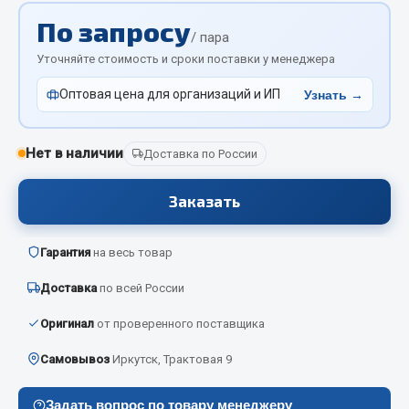
Вымпела
По запросу
/ пара
Показать ещё
Уточняйте стоимость и сроки поставки у менеджера
Весь раздел
Оптовая цена для организаций и ИП
Узнать →
Смазочные материалы
Нет в наличии
Доставка по России
Масла
Заказать
Охладжающие жидкости
Технические жидкости
Гарантия
на весь товар
Весь раздел
Доставка
по всей России
Оригинал
от проверенного поставщика
МЕТИЗЫ
Самовывоз
Иркутск, Трактовая 9
Болты
Задать вопрос по товару менеджеру
Гайки