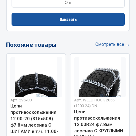
Весь раздел
Опт
Заказать
Цепи подъёмные
Весь раздел
Похожие товары
Смотреть все →
РТИ
Кольца уплотнительные
Лента конвейерная
Манжеты
Паронит
Арт. 295х80
Арт. WELD HOOK 2856
Цепи
(1200-24) DN
Патрубки
Цепи
противоскольжения
Прокладки
противоскольжения
12.00-20 (315х508)
12.00R24 ф7.8мм
Рукава высокого давления
ф7.8мм лесенка С
лесенка С КРУГЛЫМИ
ШИПАМИ в т.ч. 11.00-