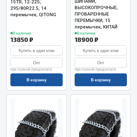
Показать ещё
ШИПАМИ,
15TR; 12-225;
ВЫСОКОПРОЧНЫЕ,
295/80R22.5, 14
ПРОВАРЕННЫЕ
Весь раздел
перемычек, QITONG
ПЕРЕМЫЧКИ, 15
перемычек, КИТАЙ
В наличии
В наличии
Автомобильная электрика
13850 ₽
18900 ₽
Купить в один клик
Купить в один клик
Автолампы
Блоки реле и предохранителей
Опт
Опт
Вилки нагрузочные
при полной предоплате
при полной предоплате
Выключатели и переключатели клавишные
В корзину
В корзину
Выключатели кнопочные
Выключатель массы
Изолента
Показать ещё
Весь раздел