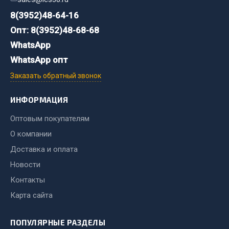
Сцепление
8(3952)48-64-16
Опт: 8(3952)48-68-68
Показать ещё
WhatsApp
Весь раздел
WhatsApp опт
Заказать обратный звонок
Запчасти SHAANXI (SHACMAN)
ИНФОРМАЦИЯ
Система питания
Оптовым покупателям
Тормозная система
О компании
Колеса и шины
Доставка и оплата
Система охлаждения
Подвеска
Новости
Кабина
Контакты
Оперение кабины
Карта сайта
Показать ещё
ПОПУЛЯРНЫЕ РАЗДЕЛЫ