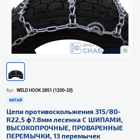
Отопители салона, подогреватели
Автономные воздушные отопители
Жидкостные подогреватели
Отопители салона
Подогреватели тосола
Весь раздел
Автотовары
Арт.:
WELD HOOK 2851 (1200-20)
Автозвук
КИТАЙ
Автокаталоги
Цепи противоскольжения 315/80-
Аксессуары автомобильные
R22,5 ф7.8мм лесенка С ШИПАМИ,
Аптечки и знаки автомобильные
ВЫСОКОПРОЧНЫЕ, ПРОВАРЕННЫЕ
Брызговики
ПЕРЕМЫЧКИ, 13 перемычек
Вентиляторы кабины