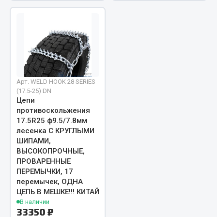
Весь раздел
Запчасти МАЗ
Система питания
Подвеска
Арт. WELD HOOK 28 SERIES
(17.5-25) DN
Тормозная система
Цепи
Двери
противоскольжения
Окно ветровое
17.5R25 ф9.5/7.8мм
лесенка С КРУГЛЫМИ
Двигатель
ШИПАМИ,
Электрооборудование
ВЫСОКОПРОЧНЫЕ,
ПРОВАРЕННЫЕ
Показать ещё
ПЕРЕМЫЧКИ, 17
перемычек, ОДНА
Весь раздел
ЦЕПЬ В МЕШКЕ!!! КИТАЙ
В наличии
33350 ₽
Запчасти Урал