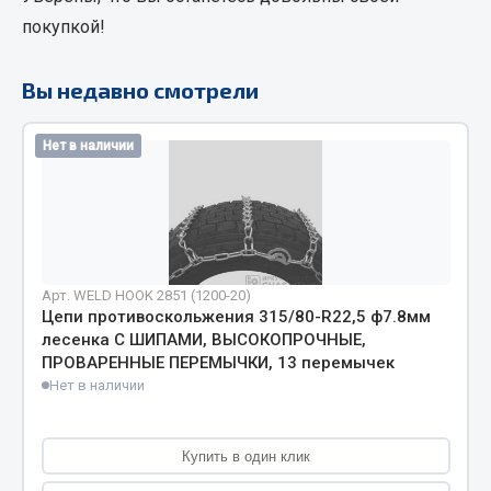
Фитинги
покупкой!
Штуцеры
Вы недавно смотрели
Весь раздел
Нет в наличии
Инструмент
Автомобильный инструмент
Измерительный инструмент
Крепежный инструмент
Арт. WELD HOOK 2851 (1200-20)
Цепи противоскольжения 315/80-R22,5 ф7.8мм
Режущий инструмент
лесенка С ШИПАМИ, ВЫСОКОПРОЧНЫЕ,
Силовое оборудование
ПРОВАРЕННЫЕ ПЕРЕМЫЧКИ, 13 перемычек
Слесарный инструмент
Нет в наличии
Столярный инструмент
Показать ещё
Купить в один клик