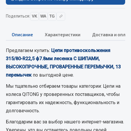
Кольца стопорные
Пресс-масленки
Поделиться:
VK
WA
TG
Пробки
Пружины
Описание
Характеристики
Доставка и оплат
Хомуты
Показать ещё
Предлагаем купить:
Цепи противоскольжения
315/80-R22,5 ф7.8мм лесенка С ШИПАМИ,
Весь раздел
ВЫСОКОПРОЧНЫЕ, ПРОВАРЕННЫЕ ПЕРЕМЫЧКИ, 13
перемычек
по выгодной цене.
Соединительные элементы
Мы тщательно отбираем товары категории:
Цепи на
колеса QITONG
у проверенных поставщиков, чтобы
Camozzi
гарантировать их надежность, функциональность и
Адаптеры и переходники
долговечность.
Тройники
Трубки, муфты, гайки
Благодарим вас за выбор нашего интернет-магазина.
Угольники
Уверены, что вы останетесь довольны своей