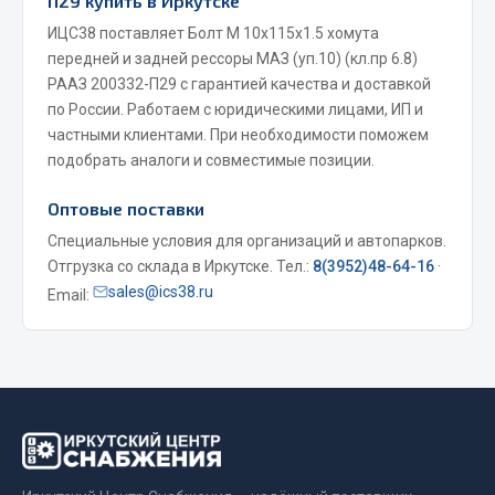
П29 купить в Иркутске
Весь раздел
ИЦС38 поставляет Болт М 10х115х1.5 хомута
передней и задней рессоры МАЗ (уп.10) (кл.пр 6.8)
РААЗ 200332-П29 с гарантией качества и доставкой
Запчасти МАЗ
по России. Работаем с юридическими лицами, ИП и
частными клиентами. При необходимости поможем
Система питания
подобрать аналоги и совместимые позиции.
Подвеска
Оптовые поставки
Тормозная система
Двери
Специальные условия для организаций и автопарков.
Отгрузка со склада в Иркутске. Тел.:
8(3952)48-64-16
·
Окно ветровое
sales@ics38.ru
Email:
Двигатель
Электрооборудование
Показать ещё
Весь раздел
Запчасти Урал