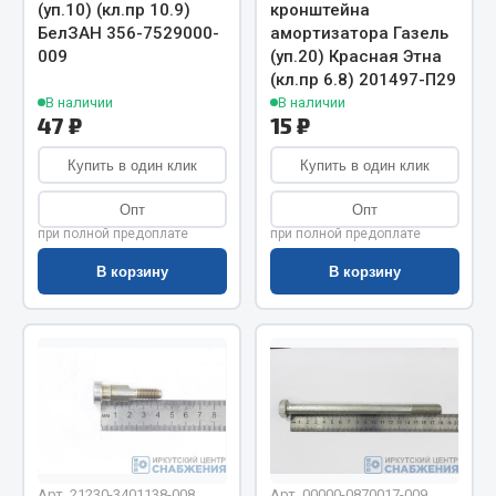
Весь раздел
(уп.10) (кл.пр 10.9)
кронштейна
БелЗАН 356-7529000-
амортизатора Газель
009
(уп.20) Красная Этна
Цепи подъёмные
(кл.пр 6.8) 201497-П29
В наличии
В наличии
47 ₽
15 ₽
Весь раздел
Купить в один клик
Купить в один клик
Опт
Опт
РТИ
при полной предоплате
при полной предоплате
В корзину
В корзину
Кольца уплотнительные
Лента конвейерная
Манжеты
Паронит
Патрубки
Прокладки
Рукава высокого давления
Арт. 21230-3401138-008
Арт. 00000-0870017-009