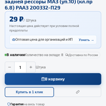
задней рессоры МАЗ (уп.10) (кл.пр
Отопители салона, подогреватели
6.8) РААЗ 200332-П29
Автономные воздушные отопители
29 ₽
/ Штука
Жидкостные подогреватели
Настоящая цена действует при условии полной
Отопители салона
предоплаты
Подогреватели тосола
Оптовая цена для организаций и ИП
Узнать →
Весь раздел
В наличии
Количество на складе: 8
Доставка по России
Автотовары
−
+
Штука
Автозвук
Автокаталоги
В корзину
Аксессуары автомобильные
Аптечки и знаки автомобильные
Купить в 1 клик
Брызговики
Вентиляторы кабины
Гарантия
на весь товар