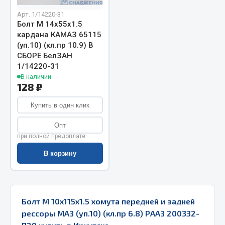
Запчасти на полуприцепы
Арт. 1/14220-31
Болт М 14х55х1.5
кардана КАМАЗ 65115
Амортизаторы для полуприцепов
(уп.10) (кл.пр 10.9) В
СБОРЕ БелЗАН
Весь раздел
1/14220-31
В наличии
128 ₽
Запчасти КамАЗ
Купить в один клик
Двигатель
Опт
Система питания
при полной предоплате
Система выпуска газа
В корзину
Система охлаждения
Сцепление
Коробка передач
Коробка передач ZF
Болт М 10х115х1.5 хомута передней и задней
рессоры МАЗ (уп.10) (кл.пр 6.8) РААЗ 200332-
Показать ещё