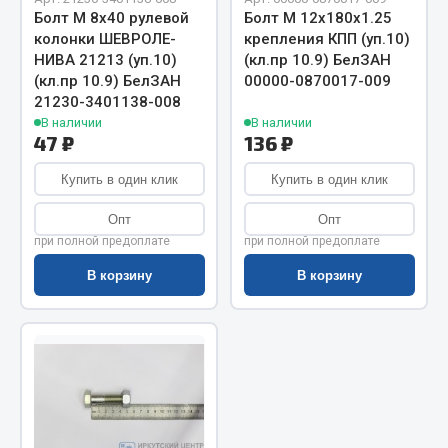
Показать ещё
Болт М 8х40 рулевой
Болт М 12х180х1.25
колонки ШЕВРОЛЕ-
крепления КПП (уп.10)
Весь раздел
НИВА 21213 (уп.10)
(кл.пр 10.9) БелЗАН
(кл.пр 10.9) БелЗАН
00000-0870017-009
21230-3401138-008
Автомобильная электрика
В наличии
В наличии
47 ₽
136 ₽
Автолампы
Купить в один клик
Купить в один клик
Блоки реле и предохранителей
Опт
Опт
Вилки нагрузочные
при полной предоплате
при полной предоплате
Выключатели и переключатели клавишные
Выключатели кнопочные
В корзину
В корзину
Выключатель массы
Изолента
Показать ещё
Весь раздел