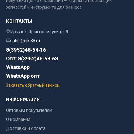
Иркутский Центр Снабжения — надёжный поставщик
запчастей и инструмента для бизнеса
Двигатель
Мост задний
КОНТАКТЫ
Система питания
Иркутск, Трактовая улица, 9
Система выпуска газа
sales@ics38.ru
Система охлаждения
8(3952)48-64-16
Сцепление
Опт: 8(3952)48-68-68
Тормозная система
WhatsApp
Показать ещё
WhatsApp опт
Заказать обратный звонок
Весь раздел
ИНФОРМАЦИЯ
Запчасти ЯМЗ
Оптовым покупателям
О компании
Двигатель
Система питания
Доставка и оплата