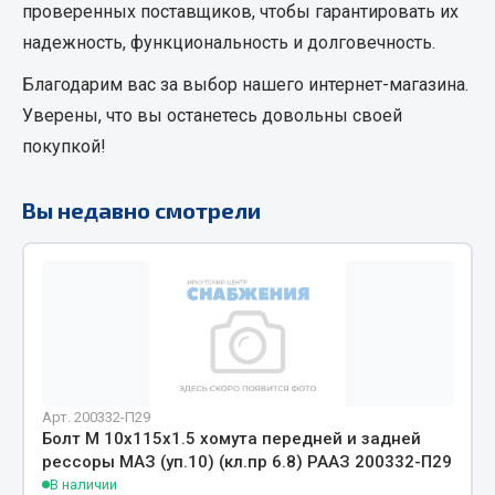
проверенных поставщиков, чтобы гарантировать их
Кольца стопорные
надежность, функциональность и долговечность.
Пресс-масленки
Благодарим вас за выбор нашего интернет-магазина.
Пробки
Уверены, что вы останетесь довольны своей
Пружины
покупкой!
Хомуты
Показать ещё
Вы недавно смотрели
Весь раздел
Соединительные элементы
Camozzi
Адаптеры и переходники
Арт. 200332-П29
Тройники
Болт М 10х115х1.5 хомута передней и задней
Трубки, муфты, гайки
рессоры МАЗ (уп.10) (кл.пр 6.8) РААЗ 200332-П29
В наличии
Угольники