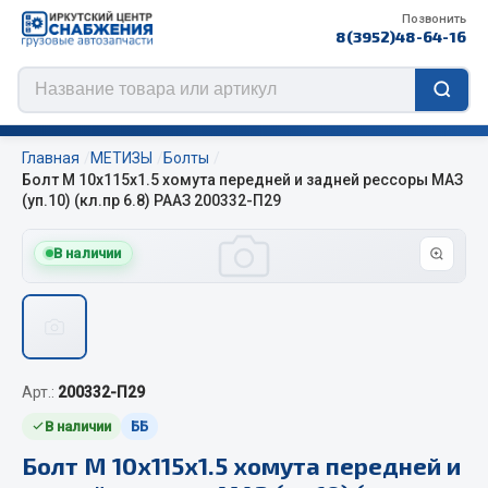
Позвонить
8(3952)48-64-16
Главная
МЕТИЗЫ
Болты
Болт М 10х115х1.5 хомута передней и задней рессоры МАЗ
(уп.10) (кл.пр 6.8) РААЗ 200332-П29
Цепи противоскольжения
В наличии
ЦЕПИ РОССИЯ
ЦЕПИ BOHU (Китай)
Изготовление цепей на колеса BOHU
QITONG
Арт.:
200332-П29
В наличии
ББ
Весь раздел
Болт М 10х115х1.5 хомута передней и