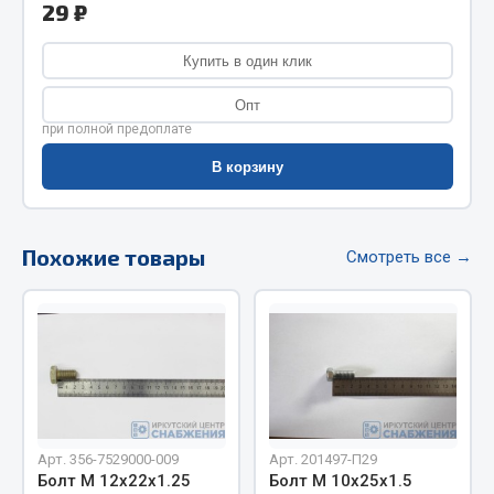
29 ₽
Фитинги
Штуцеры
Купить в один клик
Весь раздел
Опт
при полной предоплате
В корзину
Инструмент
Автомобильный инструмент
Похожие товары
Смотреть все →
Измерительный инструмент
Крепежный инструмент
Режущий инструмент
Силовое оборудование
Слесарный инструмент
Столярный инструмент
Показать ещё
Арт. 356-7529000-009
Арт. 201497-П29
Болт М 12х22х1.25
Болт М 10х25х1.5