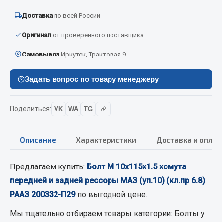
Вымпела
Доставка
по всей России
Показать ещё
Оригинал
от проверенного поставщика
Весь раздел
Самовывоз
Иркутск, Трактовая 9
Смазочные материалы
Задать вопрос по товару менеджеру
Масла
Поделиться:
VK
WA
TG
Охладжающие жидкости
Технические жидкости
Описание
Характеристики
Доставка и оплат
Весь раздел
Предлагаем купить:
Болт М 10х115х1.5 хомута
передней и задней рессоры МАЗ (уп.10) (кл.пр 6.8)
МЕТИЗЫ
РААЗ 200332-П29
по выгодной цене.
Болты
Мы тщательно отбираем товары категории:
Болты
у
Гайки