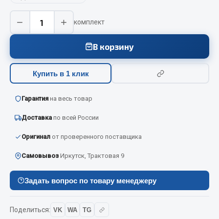
Вымпела
−
+
комплект
Показать ещё
В корзину
Весь раздел
Купить в 1 клик
Смазочные материалы
Гарантия
на весь товар
Масла
Охладжающие жидкости
Доставка
по всей России
Технические жидкости
Оригинал
от проверенного поставщика
Весь раздел
Самовывоз
Иркутск, Трактовая 9
МЕТИЗЫ
Задать вопрос по товару менеджеру
Болты
Поделиться:
VK
WA
TG
Гайки