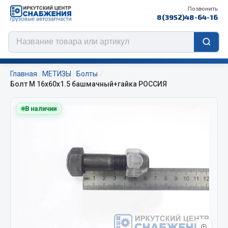
Позвонить
8(3952)48-64-16
Главная
МЕТИЗЫ
Болты
Болт М 16х60х1.5 башмачный+гайка РОССИЯ
В наличии
Цепи противоскольжения
ЦЕПИ РОССИЯ
ЦЕПИ BOHU (Китай)
Изготовление цепей на колеса BOHU
QITONG
Весь раздел