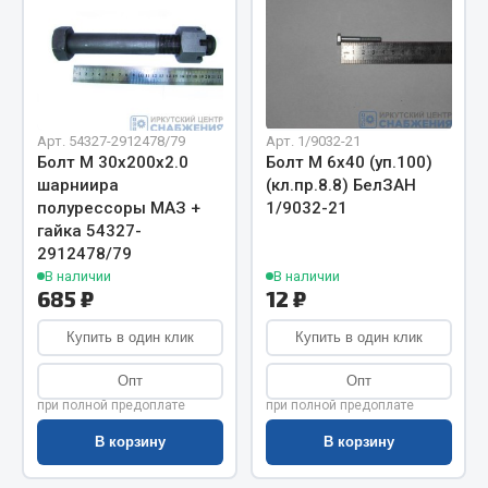
Весь раздел
Цепи подъёмные
Арт. 54327-2912478/79
Арт. 1/9032-21
Весь раздел
Болт М 30х200х2.0
Болт М 6х40 (уп.100)
шарниира
(кл.пр.8.8) БелЗАН
полурессоры МАЗ +
1/9032-21
РТИ
гайка 54327-
2912478/79
Кольца уплотнительные
В наличии
В наличии
685 ₽
12 ₽
Лента конвейерная
Манжеты
Купить в один клик
Купить в один клик
Паронит
Опт
Опт
Патрубки
при полной предоплате
при полной предоплате
Прокладки
В корзину
В корзину
Рукава высокого давления