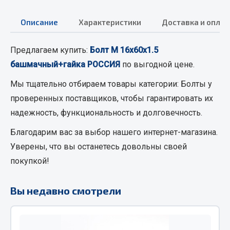
Кольца стопорные
Описание
Характеристики
Доставка и оплат
Пресс-масленки
Пробки
Предлагаем купить:
Болт М 16х60х1.5
Пружины
башмачный+гайка РОССИЯ
по выгодной цене.
Хомуты
Мы тщательно отбираем товары категории:
Болты
у
Показать ещё
проверенных поставщиков, чтобы гарантировать их
Весь раздел
надежность, функциональность и долговечность.
Благодарим вас за выбор нашего интернет-магазина.
Соединительные элементы
Уверены, что вы останетесь довольны своей
покупкой!
Camozzi
Адаптеры и переходники
Вы недавно смотрели
Тройники
Трубки, муфты, гайки
Угольники