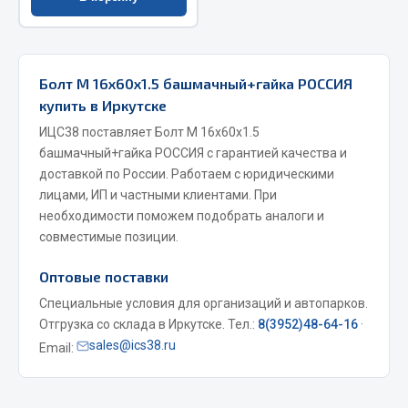
Весь раздел
Запчасти МАЗ
Болт М 16х60х1.5 башмачный+гайка РОССИЯ
купить в Иркутске
Система питания
ИЦС38 поставляет Болт М 16х60х1.5
Подвеска
башмачный+гайка РОССИЯ с гарантией качества и
Тормозная система
доставкой по России. Работаем с юридическими
лицами, ИП и частными клиентами. При
Двери
необходимости поможем подобрать аналоги и
Окно ветровое
совместимые позиции.
Двигатель
Электрооборудование
Оптовые поставки
Специальные условия для организаций и автопарков.
Показать ещё
Отгрузка со склада в Иркутске. Тел.:
8(3952)48-64-16
·
sales@ics38.ru
Весь раздел
Email:
Запчасти Урал