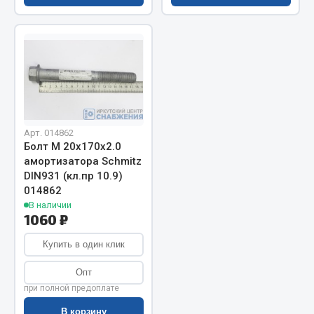
Запчасти на полуприцепы
Амортизаторы для полуприцепов
Весь раздел
Запчасти КамАЗ
Арт. 014862
Болт М 20х170х2.0
амортизатора Schmitz
Двигатель
DIN931 (кл.пр 10.9)
Система питания
014862
Система выпуска газа
В наличии
1060 ₽
Система охлаждения
Сцепление
Купить в один клик
Коробка передач
Опт
Коробка передач ZF
при полной предоплате
Показать ещё
В корзину