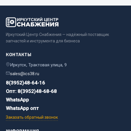
Двигатель
Мост задний
Система питания
Иркутский Центр Снабжения — надёжный поставщик
Система выпуска газа
запчастей и инструмента для бизнеса
Система охлаждения
Сцепление
КОНТАКТЫ
Тормозная система
Иркутск, Трактовая улица, 9
Показать ещё
sales@ics38.ru
8(3952)48-64-16
Весь раздел
Опт: 8(3952)48-68-68
WhatsApp
Запчасти ЯМЗ
WhatsApp опт
Двигатель
Заказать обратный звонок
Система питания