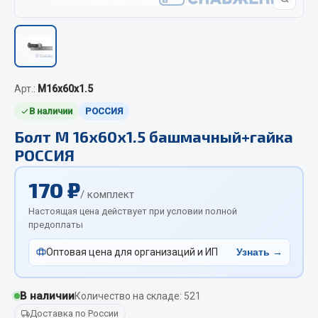
Отопители салона, подогреватели
Автономные воздушные отопители
Жидкостные подогреватели
Отопители салона
Арт.:
М16х60х1.5
Подогреватели тосола
В наличии
РОССИЯ
Весь раздел
Болт М 16х60х1.5 башмачный+гайка
РОССИЯ
Автотовары
170 ₽
/ комплект
Автозвук
Настоящая цена действует при условии полной
предоплаты
Автокаталоги
Аксессуары автомобильные
Оптовая цена для организаций и ИП
Узнать →
Аптечки и знаки автомобильные
Брызговики
В наличии
Количество на складе: 521
Вентиляторы кабины
Доставка по России