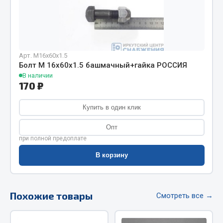
Фитинги
Штуцеры
Весь раздел
Арт. М16х60х1.5
Болт М 16х60х1.5 башмачный+гайка РОССИЯ
В наличии
Инструмент
170 ₽
Автомобильный инструмент
Купить в один клик
Измерительный инструмент
Опт
Крепежный инструмент
при полной предоплате
Режущий инструмент
В корзину
Силовое оборудование
Слесарный инструмент
Столярный инструмент
Похожие товары
Смотреть все →
Показать ещё