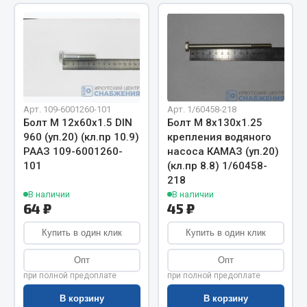
Показать ещё
Весь раздел
Автомобильная электрика
Арт. 109-6001260-101
Арт. 1/60458-218
Автолампы
Болт М 12х60х1.5 DIN
Болт М 8х130х1.25
Блоки реле и предохранителей
960 (уп.20) (кл.пр 10.9)
крепления водяного
РААЗ 109-6001260-
насоса КАМАЗ (уп.20)
Вилки нагрузочные
101
(кл.пр 8.8) 1/60458-
Выключатели и переключатели клавишные
218
Выключатели кнопочные
В наличии
В наличии
64 ₽
45 ₽
Выключатель массы
Изолента
Купить в один клик
Купить в один клик
Показать ещё
Опт
Опт
при полной предоплате
при полной предоплате
Весь раздел
В корзину
В корзину