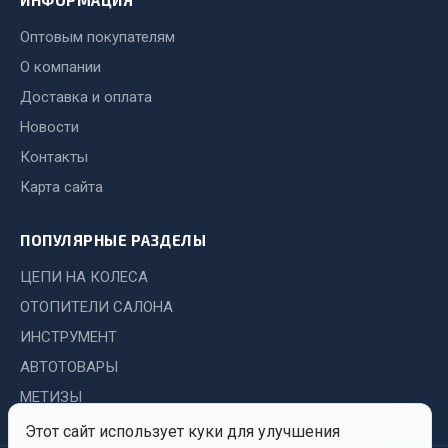
ИНФОРМАЦИЯ
Система выпуска газа
Система охлаждения
Оптовым покупателям
Коробка передач
О компании
Рулевое управление
Доставка и оплата
Тормозная система
Новости
Показать ещё
Контакты
Карта сайта
Весь раздел
ПОПУЛЯРНЫЕ РАЗДЕЛЫ
Запчасти HOWO
ЦЕПИ НА КОЛЕСА
ОТОПИТЕЛИ САЛОНА
Тормозная система
Двигатель
ИНСТРУМЕНТ
Подвеска
АВТОТОВАРЫ
Система питания
МЕТИЗЫ
Система выпуска газа
Этот сайт использует куки для улучшения
Система охлаждения