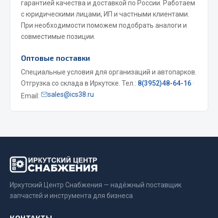
гарантией качества и доставкой по России. Работаем
Весь раздел
с юридическими лицами, ИП и частными клиентами.
При необходимости поможем подобрать аналоги и
совместимые позиции.
Запчасти МАЗ
Оптовые поставки
Система питания
Специальные условия для организаций и автопарков.
Подвеска
Отгрузка со склада в Иркутске. Тел.:
8(3952)48-64-16
·
Тормозная система
sales@ics38.ru
Email:
Двери
Окно ветровое
Двигатель
Электрооборудование
Показать ещё
Иркутский Центр Снабжения — надёжный поставщик
Весь раздел
запчастей и инструмента для бизнеса
Запчасти Урал