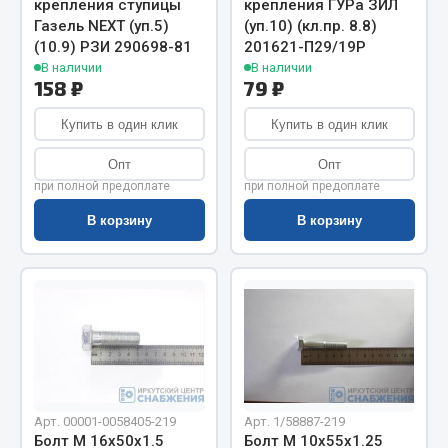
крепления ступицы
крепления ГУРа ЗИЛ
Весь раздел
Газель NEXT (уп.5)
(уп.10) (кл.пр. 8.8)
(10.9) РЗИ 290698-81
201621-П29/19Р
В наличии
В наличии
Цепи подъёмные
158 ₽
79 ₽
Купить в один клик
Купить в один клик
Весь раздел
Опт
Опт
при полной предоплате
при полной предоплате
РТИ
В корзину
В корзину
Кольца уплотнительные
Лента конвейерная
Манжеты
Паронит
Патрубки
Прокладки
Рукава высокого давления
Арт. 00001-0058405-219
Арт. 1/58887-219
Болт М 16х50х1.5
Болт М 10х55х1.25