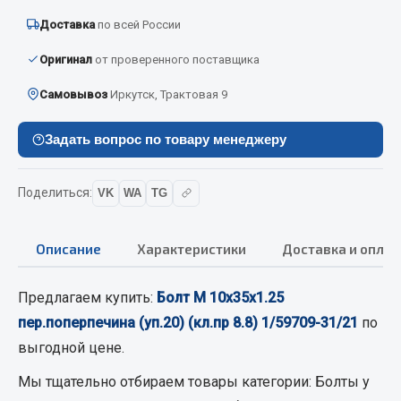
Вымпела
Доставка
по всей России
Показать ещё
Оригинал
от проверенного поставщика
Весь раздел
Самовывоз
Иркутск, Трактовая 9
Задать вопрос по товару менеджеру
Смазочные материалы
Масла
Поделиться:
VK
WA
TG
Охладжающие жидкости
Технические жидкости
Описание
Характеристики
Доставка и оплат
Весь раздел
Предлагаем купить:
Болт М 10х35х1.25
пер.поперпечина (уп.20) (кл.пр 8.8) 1/59709-31/21
по
МЕТИЗЫ
выгодной цене.
Болты
Мы тщательно отбираем товары категории:
Болты
у
Гайки