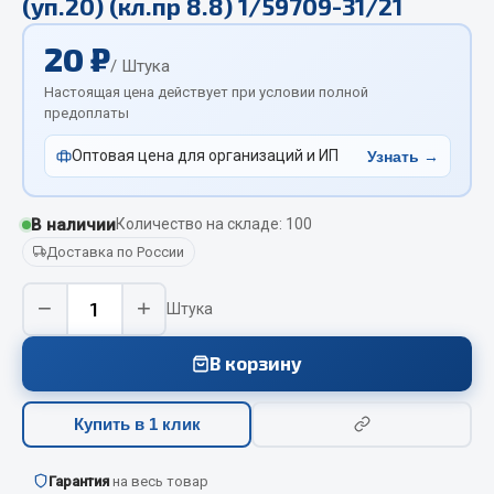
(уп.20) (кл.пр 8.8) 1/59709-31/21
Отопители салона, подогреватели
20 ₽
Автономные воздушные отопители
/ Штука
Настоящая цена действует при условии полной
Жидкостные подогреватели
предоплаты
Отопители салона
Подогреватели тосола
Оптовая цена для организаций и ИП
Узнать →
Весь раздел
В наличии
Количество на складе: 100
Доставка по России
Автотовары
−
+
Штука
Автозвук
Автокаталоги
В корзину
Аксессуары автомобильные
Аптечки и знаки автомобильные
Купить в 1 клик
Брызговики
Вентиляторы кабины
Гарантия
на весь товар