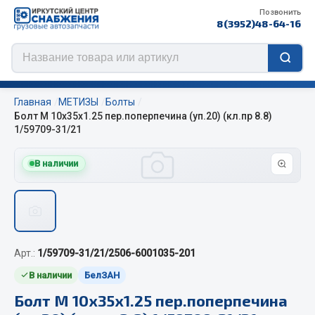
Позвонить
8(3952)48-64-16
Главная
МЕТИЗЫ
Болты
Болт М 10х35х1.25 пер.поперпечина (уп.20) (кл.пр 8.8)
1/59709-31/21
Цепи противоскольжения
В наличии
ЦЕПИ РОССИЯ
ЦЕПИ BOHU (Китай)
Изготовление цепей на колеса BOHU
QITONG
Арт.:
1/59709-31/21/2506-6001035-201
В наличии
БелЗАН
Весь раздел
Болт М 10х35х1.25 пер.поперпечина