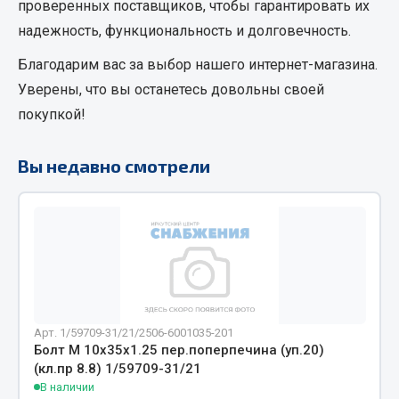
проверенных поставщиков, чтобы гарантировать их
Кольца стопорные
надежность, функциональность и долговечность.
Пресс-масленки
Благодарим вас за выбор нашего интернет-магазина.
Пробки
Уверены, что вы останетесь довольны своей
Пружины
покупкой!
Хомуты
Показать ещё
Вы недавно смотрели
Весь раздел
Соединительные элементы
Camozzi
Адаптеры и переходники
Арт. 1/59709-31/21/2506-6001035-201
Тройники
Болт М 10х35х1.25 пер.поперпечина (уп.20)
Трубки, муфты, гайки
(кл.пр 8.8) 1/59709-31/21
В наличии
Угольники