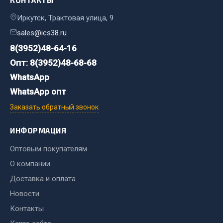
КОНТАКТЫ
Иркутск, Трактовая улица, 9
Двигатель
sales@ics38.ru
Мост задний
Система питания
8(3952)48-64-16
Система выпуска газа
Опт: 8(3952)48-68-68
Система охлаждения
WhatsApp
Сцепление
WhatsApp опт
Тормозная система
Заказать обратный звонок
Показать ещё
ИНФОРМАЦИЯ
Весь раздел
Оптовым покупателям
О компании
Запчасти ЯМЗ
Доставка и оплата
Новости
Двигатель
Контакты
Система питания