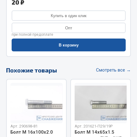
20 ₽
Фитинги
Штуцеры
Купить в один клик
Весь раздел
Опт
при полной предоплате
В корзину
Инструмент
Автомобильный инструмент
Похожие товары
Смотреть все →
Измерительный инструмент
Крепежный инструмент
Режущий инструмент
Силовое оборудование
Слесарный инструмент
Столярный инструмент
Показать ещё
Арт. 290698-81
Арт. 201621-П29/19Р
Болт М 16х100х2.0
Болт М 14х65х1.5