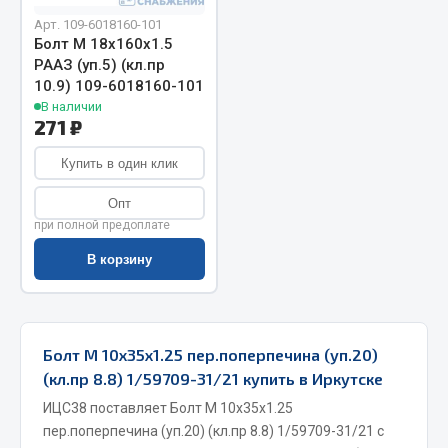
Арт. 109-6018160-101
Запчасти на полуприцепы
Болт М 18х160х1.5
РААЗ (уп.5) (кл.пр
Амортизаторы для полуприцепов
10.9) 109-6018160-101
В наличии
Весь раздел
271 ₽
Купить в один клик
Запчасти КамАЗ
Опт
при полной предоплате
Двигатель
Система питания
В корзину
Система выпуска газа
Система охлаждения
Сцепление
Болт М 10х35х1.25 пер.поперпечина (уп.20)
Коробка передач
(кл.пр 8.8) 1/59709-31/21 купить в Иркутске
Коробка передач ZF
ИЦС38 поставляет Болт М 10х35х1.25
Показать ещё
пер.поперпечина (уп.20) (кл.пр 8.8) 1/59709-31/21 с