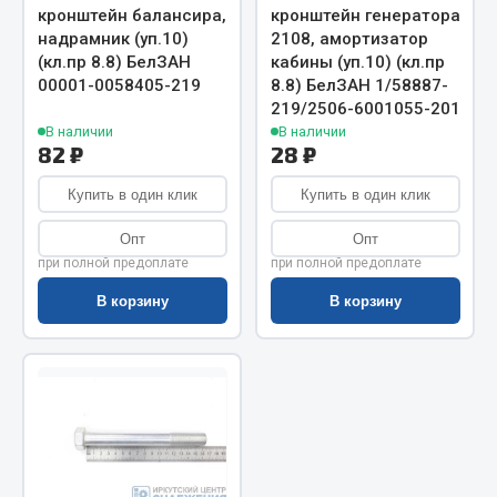
Показать ещё
кронштейн балансира,
кронштейн генератора
надрамник (уп.10)
2108, амортизатор
Весь раздел
(кл.пр 8.8) БелЗАН
кабины (уп.10) (кл.пр
00001-0058405-219
8.8) БелЗАН 1/58887-
219/2506-6001055-201
Автомобильная электрика
В наличии
В наличии
82 ₽
28 ₽
Автолампы
Купить в один клик
Купить в один клик
Блоки реле и предохранителей
Опт
Опт
Вилки нагрузочные
при полной предоплате
при полной предоплате
Выключатели и переключатели клавишные
В корзину
В корзину
Выключатели кнопочные
Выключатель массы
Изолента
Показать ещё
Весь раздел