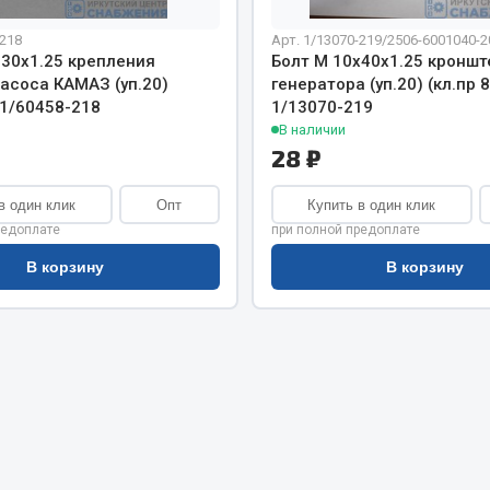
хлаждения
Vic
-218
Арт. 1/13070-219/2506-6001040-2
Автоторг
130х1.25 крепления
Болт М 10х40х1.25 кроншт
няя
Дифа
асоса КАМАЗ (уп.20)
генератора (уп.20) (кл.пр 
 система
) 1/60458-218
1/13070-219
Цитрон
орудование
В наличии
Фильтры DONALDSON
28 ₽
Показать ещё
Показать ещё
в один клик
Опт
Купить в один клик
Весь раздел
редоплате
при полной предоплате
В корзину
В корзину
ипники
Стяжки, тросы, канат
Стропы
Стяжки
Тросы