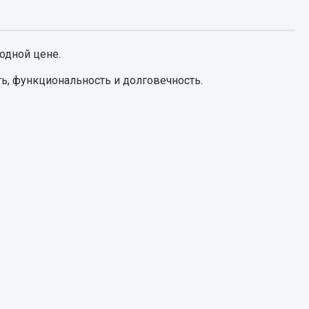
Запчасти КамАЗ
цепы
одной цене.
Двигатель
епов
ь, функциональность и долговечность.
Система питания
Система выпуска газа
Система охлаждения
Сцепление
Коробка передач
Коробка передач ZF
Показать ещё
Весь раздел
Запчасти HOWO