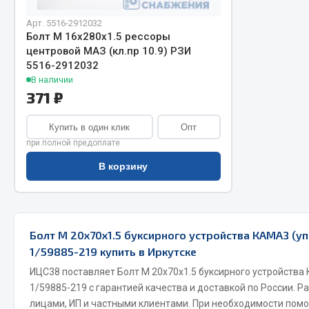
Арт. 5516-2912032
Болт М 16х280х1.5 рессоры
центровой МАЗ (кл.пр 10.9) РЗИ
5516-2912032
В наличии
371 ₽
Купить в один клик
Опт
Хозтовары
Шино
при полной предоплате
В корзину
Горелки, баллоны, плитки газовые
Автохимия
Замки
Вентили
Лампы паяльные, керосиновые
Инструмен
Сантехника
шиномонт
Болт М 20х70х1.5 буксирного устройства КАМАЗ (уп.
Спецодежда
Материалы
1/59885-219 купить в Иркутске
Лестницы, стремянки
ИЦС38 поставляет Болт М 20х70х1.5 буксирного устройства К
Товары для дома
1/59885-219 с гарантией качества и доставкой по России. 
лицами, ИП и частными клиентами. При необходимости пом