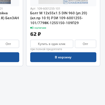
Сварочное оборудование
Сварочные материалы
01
Арт. 109-6001255-101
ейна
Болт М 12х55х1.5 DIN 960 (уп.20)
8.8) БелЗАН
(кл.пр 10.9) РЗИ 109-6001255-
101/7798K-1255150-109П29
В наличии
62 ₽
Опт
Купить в один клик
Опт
Весь раздел
при полной предоплате
В корзину
Автохимия
ы
3 ton
Abro
Agat auto
Alteco
Aвтосил