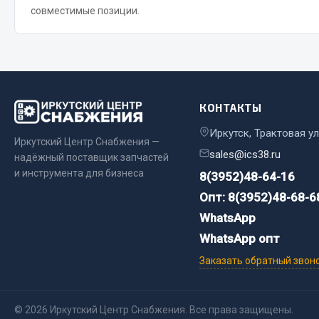
совместимые позиции.
Весь раздел
Весь раздел
Прочий инструмент
КОНТАКТЫ
Ящики для инструмента и органайзеры
Сумки для инструмента
Иркутск, Трактовая ул
Иркутский Центр Снабжения —
Хозяйственные товары
sales@ics38.ru
надёжный поставщик запчастей
Пушки тепловые
и инструмента для бизнеса
8(3952)48-64-16
Опт: 8(3952)48-68-6
Весь раздел
WhatsApp
WhatsApp опт
Заказать обратный звон
© 2026 Иркутский Центр Снабжения. Все права защищены.