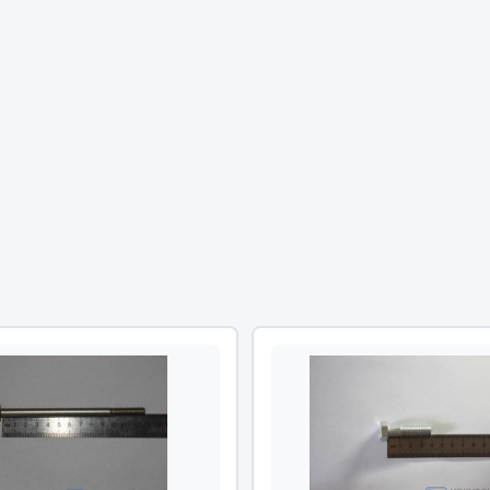
Двигатель
ий
Система питания
итания
Система выпуска газа
пуска газа
Система охлаждения
хлаждения
Коробка передач
Рулевое управление
 система
Тормозная система
Показать ещё
Показать ещё
Весь раздел
сти FAW
Фильтры
JSB
Mann-filter