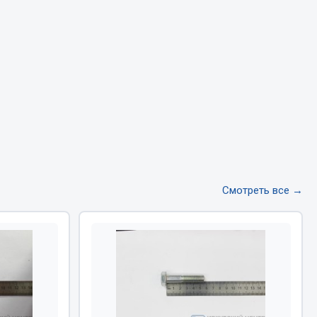
Тормозная система
Двигатель
Подвеска
Система питания
Система выпуска газа
Система охлаждения
Сцепление
Показать ещё
Смотреть все →
Весь раздел
Всё для сварки
Газосварка
Маски, краги сварщика