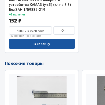
устройства КАМАЗ (уп.5) (кл.пр 8.8)
Двигатель
БелЗАН 1/59885-219
Система питания
В наличии
Мост задн
Подвеска
152 ₽
Система п
Тормозная система
Система вы
Двери
Купить в один клик
Опт
Система о
Окно ветровое
при полной предоплате
Сцепление
Двигатель
В корзину
Тормозная
Электрооборудование
Показать ещё
Похожие товары
Весь раздел
Весь раздел
Запча
Запчасти SHAANXI (SHACMAN)
Подвеска
Система питания
Двигатель
Тормозная система