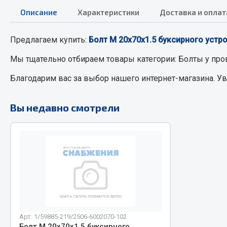
Описание
Характеристики
Доставка и оплат
РТИ
Автом
Предлагаем купить:
Болт М 20х70х1.5 буксирного устро
Кольца уплотнительные
Автоламп
Мы тщательно отбираем товары категории:
Болты
у про
Лента конвейерная
Блоки реле
Благодарим вас за выбор нашего интернет-магазина. У
Манжеты
Вилки наг
Паронит
Выключате
Вы недавно смотрели
Патрубки
клавишны
Прокладки
Выключате
Рукава высокого давления
Выключате
Изолента
Показать ещё
Весь раздел
Весь раздел
Арт. 1/59885-219/2506-6002070-102
Запча
Запчасти МАЗ
Болт М 20х70х1.5 буксирного