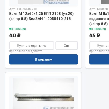
Система о
Колеса и шины
Сцепление
Система охлаждения
Арт. 1-0055410-218
Арт. 1/60458
Болт М 12х60х1.25 КПП 2108 (уп.20)
Болт М 8х
Ось перед
Подвеска
(кл.пр 8.8) БелЗАН 1-0055410-218
водяного н
Тормозная
Кабина
(кл.пр 8.8
Электрооб
Оперение кабины
В наличии
В наличии
40 ₽
45 ₽
Показать ещё
Купить в один клик
Опт
Купить 
Весь раздел
Весь раздел
при полной предоплате
при полной п
В корзину
Подш
CUMMINS HAFFEN
Весь раздел
Весь раздел