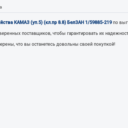
а
Запчасти на полупри
обильная электрика
йства КАМАЗ (уп.5) (кл.пр 8.8) БелЗАН 1/59885-219
по выг
Амортизаторы для полуприц
ы
веренных поставщиков, чтобы гарантировать их надежност
 и предохранителей
верены, что вы останетесь довольны своей покупкой!
рузочные
ли и переключатели
е
ли кнопочные
ль массы
Показать ещё
Весь раздел
сти Урал
Запчасти ЯМЗ