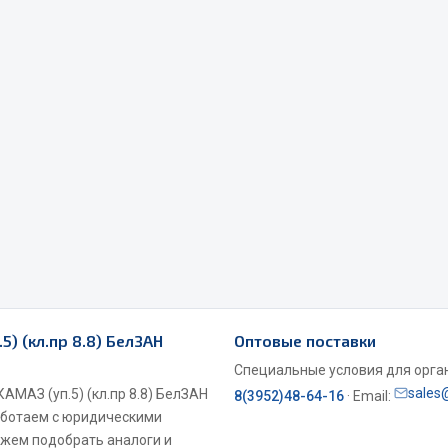
Весь раздел
Садовый инвентарь
монтаж
 для шиномонтажа
Весь раздел
т и оборудование для
жа
5) (кл.пр 8.8) БелЗАН
Оптовые поставки
 для ремонта шин и камер
Специальные условия для органи
sales
АМАЗ (уп.5) (кл.пр 8.8) БелЗАН
8(3952)48-64-16
· Email:
Работаем с юридическими
ожем подобрать аналоги и