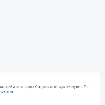
Chevron
Cosmo
Показать ещё
Весь раздел
Аккумуляторы
ТАВ
ЯМАЛ
Solite
ТЮМЕНЬ
OURSUN
заций и автопарков. Отгрузка со склада в Иркутске. Тел.:
FORVARD
@ics38.ru
DELТА