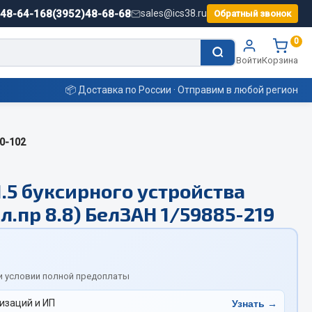
)48-64-16
8(3952)48-68-68
sales@ics38.ru
Обратный звонок
0
Войти
Корзина
📦 Доставка по России · Отправим в любой регион
0-102
Смазочные материалы
.5 буксирного устройства
Масла
кл.пр 8.8) БелЗАН 1/59885-219
Охладжающие жидкости
Технические жидкости
ьные
и условии полной предоплаты
изаций и ИП
Узнать →