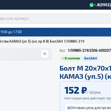
8(3952
9:00 до 17:00
ства КАМАЗ (уп.5) (кл.пр 8.8) БелЗАН 1/59885-219
Арт.:
1/59885-219/2506-600207
тели салона,
Автотовары
греватели
В наличии
БелЗАН
Болт М 20х70х1
Автозвук
е воздушные отопители
КАМАЗ (уп.5) (
Автокаталоги
е подогреватели
Аксессуары автомобильные
 салона
152 ₽
Аптечки и знаки автомобил
тели тосола
/ Штука
Брызговики
Настоящая цена действует пр
Вентиляторы кабины
Оптовая цена для орган
Вымпела