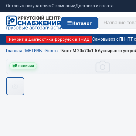
Оптовым покупателям
О компании
Доставка и оплата
Каталог
Самовывоз с ПН–ПТ с 
Ремонт и диагностика форсунок и ТНВД
Главная
МЕТИЗЫ
Болты
Болт М 20х70х1.5 буксирного устрой
Отопи
В наличии
Цепи противоскольжения
подо
Автономны
ЦЕПИ РОССИЯ
Жидкостны
ЦЕПИ BOHU (Китай)
Отопители
Изготовление цепей на колеса BOHU
Подогрева
QITONG