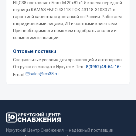
ИЦС38 поставляет Болт М 20х82х1.5 колеса передней
Весь раздел
ступицы КАМАЗ ЕВРО 43118 ТФК 43118-3103071 с
гарантией качества и доставкой по России. Работаем
с юридическими лицами, ИП и частными клиентами.
Запчасти МАЗ
При необходимости поможем подобрать аналоги и
совместимые позиции.
Система питания
Подвеска
Оптовые поставки
Тормозная система
Специальные условия для организаций и автопарков.
Двери
Отгрузка со склада в Иркутске. Тел.:
8(3952)48-64-16
·
sales@ics38.ru
Окно ветровое
Email:
Двигатель
Электрооборудование
Показать ещё
Весь раздел
Иркутский Центр Снабжения — надёжный поставщик
Запчасти Урал