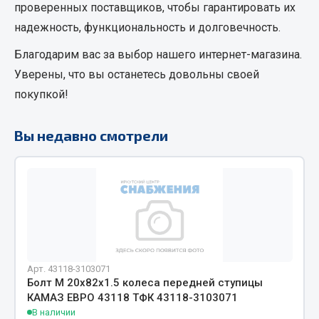
проверенных поставщиков, чтобы гарантировать их
Кольца стопорные
надежность, функциональность и долговечность.
Пресс-масленки
Благодарим вас за выбор нашего интернет-магазина.
Пробки
Уверены, что вы останетесь довольны своей
Пружины
покупкой!
Хомуты
Показать ещё
Вы недавно смотрели
Весь раздел
Соединительные элементы
Camozzi
Адаптеры и переходники
Арт. 43118-3103071
Тройники
Болт М 20х82х1.5 колеса передней ступицы
Трубки, муфты, гайки
КАМАЗ ЕВРО 43118 ТФК 43118-3103071
В наличии
Угольники