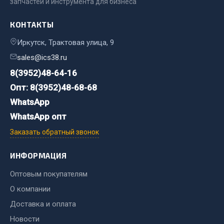
запчастей и инструмента для бизнеса
Двигатель
КОНТАКТЫ
Мост задний
Иркутск, Трактовая улица, 9
Система питания
sales@ics38.ru
Система выпуска газа
8(3952)48-64-16
Система охлаждения
Опт: 8(3952)48-68-68
Сцепление
WhatsApp
Тормозная система
WhatsApp опт
Показать ещё
Заказать обратный звонок
Весь раздел
ИНФОРМАЦИЯ
Оптовым покупателям
Запчасти ЯМЗ
О компании
Двигатель
Доставка и оплата
Система питания
Новости