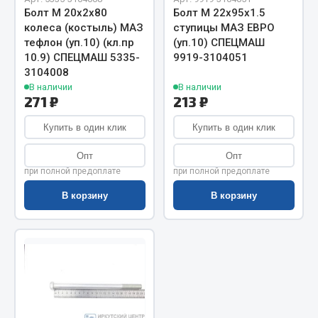
Показать ещё
Болт М 20х2х80
Болт М 22х95х1.5
колеса (костыль) МАЗ
ступицы МАЗ ЕВРО
Весь раздел
тефлон (уп.10) (кл.пр
(уп.10) СПЕЦМАШ
10.9) СПЕЦМАШ 5335-
9919-3104051
3104008
Автомобильная электрика
В наличии
В наличии
271 ₽
213 ₽
Автолампы
Купить в один клик
Купить в один клик
Блоки реле и предохранителей
Опт
Опт
Вилки нагрузочные
при полной предоплате
при полной предоплате
Выключатели и переключатели клавишные
Выключатели кнопочные
В корзину
В корзину
Выключатель массы
Изолента
Показать ещё
Весь раздел