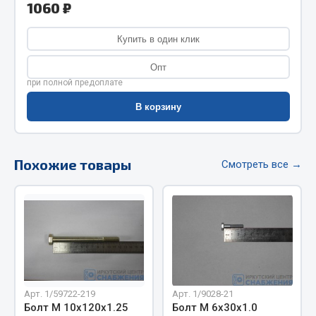
1060 ₽
Фитинги
Штуцеры
Купить в один клик
Весь раздел
Опт
при полной предоплате
В корзину
Инструмент
Автомобильный инструмент
Похожие товары
Смотреть все →
Измерительный инструмент
Крепежный инструмент
Режущий инструмент
Силовое оборудование
Слесарный инструмент
Столярный инструмент
Показать ещё
Арт. 1/59722-219
Арт. 1/9028-21
Болт М 10х120х1.25
Болт М 6х30х1.0