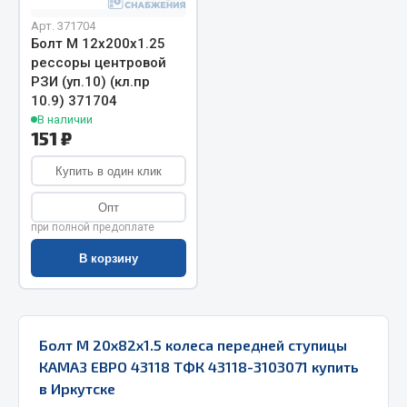
Запчасти на полуприцепы
Арт. 371704
Болт М 12х200х1.25
рессоры центровой
Амортизаторы для полуприцепов
РЗИ (уп.10) (кл.пр
10.9) 371704
Весь раздел
В наличии
151 ₽
Запчасти КамАЗ
Купить в один клик
Опт
Двигатель
при полной предоплате
Система питания
Система выпуска газа
В корзину
Система охлаждения
Сцепление
Коробка передач
Болт М 20х82х1.5 колеса передней ступицы
Коробка передач ZF
КАМАЗ ЕВРО 43118 ТФК 43118-3103071 купить
в Иркутске
Показать ещё