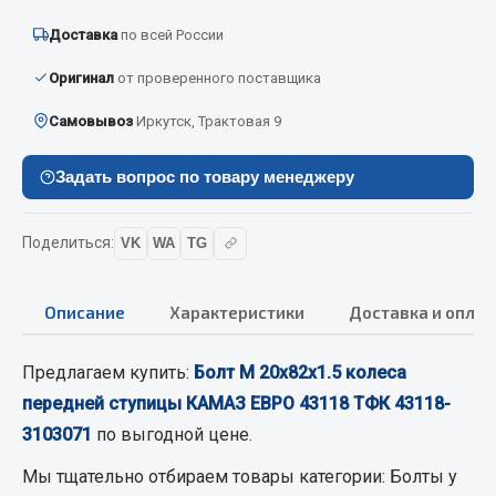
Вымпела
Доставка
по всей России
Показать ещё
Оригинал
от проверенного поставщика
Весь раздел
Самовывоз
Иркутск, Трактовая 9
Смазочные материалы
Задать вопрос по товару менеджеру
Масла
Поделиться:
VK
WA
TG
Охладжающие жидкости
Технические жидкости
Описание
Характеристики
Доставка и оплат
Весь раздел
Предлагаем купить:
Болт М 20х82х1.5 колеса
передней ступицы КАМАЗ ЕВРО 43118 ТФК 43118-
МЕТИЗЫ
3103071
по выгодной цене.
Болты
Мы тщательно отбираем товары категории:
Болты
у
Гайки