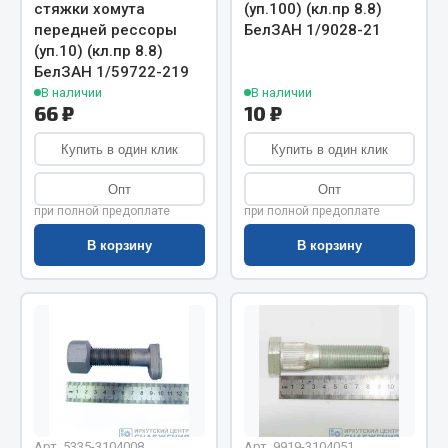
Весь раздел
стяжки хомута
(уп.100) (кл.пр 8.8)
передней рессоры
БелЗАН 1/9028-21
(уп.10) (кл.пр 8.8)
Цепи подъёмные
БелЗАН 1/59722-219
В наличии
В наличии
66 ₽
10 ₽
Весь раздел
Купить в один клик
Купить в один клик
Опт
Опт
РТИ
при полной предоплате
при полной предоплате
В корзину
В корзину
Кольца уплотнительные
Лента конвейерная
Манжеты
Паронит
Патрубки
Прокладки
Рукава высокого давления
Арт. 5335-3104008
Арт. 9919-3104051