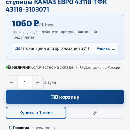
ступицы КАМАЗ ЕВРО 43118 ТФК
Отопители салона, подогреватели
43118-3103071
Автономные воздушные отопители
1060 ₽
/ Штука
Жидкостные подогреватели
Настоящая цена действует при условии полной
Отопители салона
предоплаты
Подогреватели тосола
Оптовая цена для организаций и ИП
Узнать →
Весь раздел
В наличии
Количество на складе: 7
Доставка по России
Автотовары
−
+
Штука
Автозвук
Автокаталоги
В корзину
Аксессуары автомобильные
Аптечки и знаки автомобильные
Купить в 1 клик
Брызговики
Вентиляторы кабины
Гарантия
на весь товар