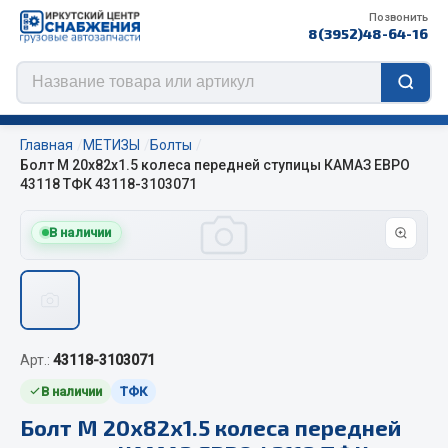
Позвонить
8(3952)48-64-16
Главная
МЕТИЗЫ
Болты
Болт М 20х82х1.5 колеса передней ступицы КАМАЗ ЕВРО
43118 ТФК 43118-3103071
Цепи противоскольжения
В наличии
ЦЕПИ РОССИЯ
ЦЕПИ BOHU (Китай)
Изготовление цепей на колеса BOHU
QITONG
Арт.:
43118-3103071
В наличии
ТФК
Весь раздел
Болт М 20х82х1.5 колеса передней