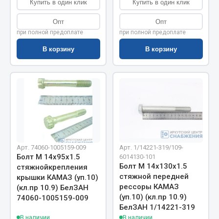
Купить в один клик
Купить в один клик
Весь раздел
Опт
Опт
при полной предоплате
при полной предоплате
Цепи подъёмные
В корзину
В корзину
Весь раздел
РТИ
Кольца уплотнительные
Лента конвейерная
Арт. 74060-1005159-009
Арт. 1/14221-319/109-
Манжеты
Болт М 14х95х1.5
6014130-101
Паронит
Болт М 14х130х1.5
стяжнойкрепления
Патрубки
стяжной передней
крышки КАМАЗ (уп.10)
рессоры КАМАЗ
(кл.пр 10.9) БелЗАН
Прокладки
(уп.10) (кл.пр 10.9)
74060-1005159-009
Рукава высокого давления
БелЗАН 1/14221-319
В наличии
В наличии