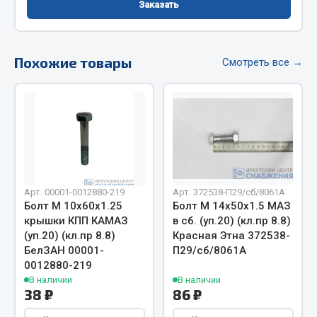
Заказать
Фитинги
Штуцеры
Похожие товары
Смотреть все →
Весь раздел
Инструмент
Автомобильный инструмент
Измерительный инструмент
Крепежный инструмент
Арт. 00001-0012880-219
Арт. 372538-П29/сб/8061А
Болт М 10х60х1.25
Болт М 14х50х1.5 МАЗ
Режущий инструмент
крышки КПП КАМАЗ
в сб. (уп.20) (кл.пр 8.8)
Силовое оборудование
(уп.20) (кл.пр 8.8)
Красная Этна 372538-
Слесарный инструмент
БелЗАН 00001-
П29/сб/8061А
Столярный инструмент
0012880-219
В наличии
В наличии
Показать ещё
38 ₽
86 ₽