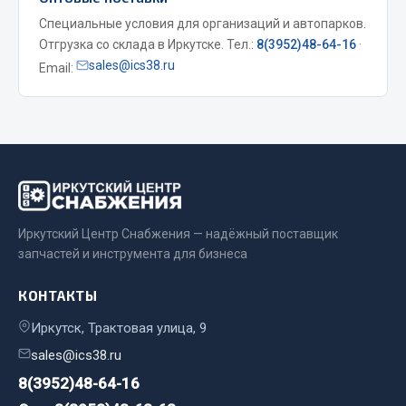
Специальные условия для организаций и автопарков.
Весь раздел
Отгрузка со склада в Иркутске. Тел.:
8(3952)48-64-16
·
sales@ics38.ru
Email:
Запчасти МАЗ
Система питания
Подвеска
Тормозная система
Двери
Окно ветровое
Иркутский Центр Снабжения — надёжный поставщик
Двигатель
запчастей и инструмента для бизнеса
Электрооборудование
КОНТАКТЫ
Показать ещё
Иркутск, Трактовая улица, 9
Весь раздел
sales@ics38.ru
8(3952)48-64-16
Запчасти Урал