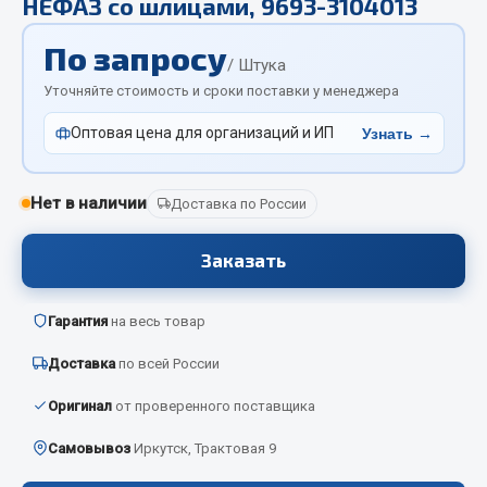
НЕФАЗ со шлицами, 9693-3104013
Отопители салона, подогреватели
По запросу
Автономные воздушные отопители
/ Штука
Уточняйте стоимость и сроки поставки у менеджера
Жидкостные подогреватели
Отопители салона
Оптовая цена для организаций и ИП
Узнать →
Подогреватели тосола
Весь раздел
Нет в наличии
Доставка по России
Заказать
Автотовары
Гарантия
на весь товар
Автозвук
Автокаталоги
Доставка
по всей России
Аксессуары автомобильные
Оригинал
от проверенного поставщика
Аптечки и знаки автомобильные
Брызговики
Самовывоз
Иркутск, Трактовая 9
Вентиляторы кабины