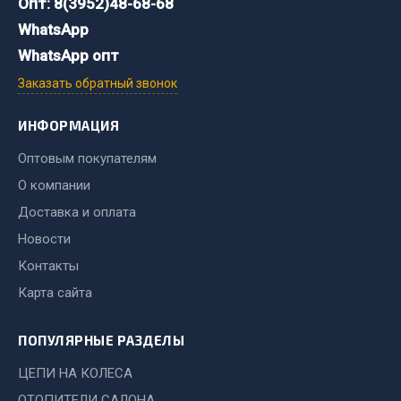
Опт: 8(3952)48-68-68
WhatsApp
Двигатель
WhatsApp опт
Мост задний
Заказать обратный звонок
Система питания
Система выпуска газа
ИНФОРМАЦИЯ
Система охлаждения
Сцепление
Оптовым покупателям
Тормозная система
О компании
Доставка и оплата
Показать ещё
Новости
Весь раздел
Контакты
Карта сайта
Запчасти ЯМЗ
ПОПУЛЯРНЫЕ РАЗДЕЛЫ
Двигатель
ЦЕПИ НА КОЛЕСА
Система питания
ОТОПИТЕЛИ САЛОНА