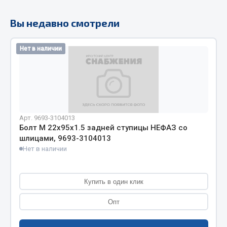
Кольца стопорные
Вы недавно смотрели
Пресс-масленки
Пробки
Нет в наличии
Пружины
Хомуты
Показать ещё
Весь раздел
Арт. 9693-3104013
Болт М 22х95х1.5 задней ступицы НЕФАЗ со
шлицами, 9693-3104013
Соединительные элементы
Нет в наличии
Camozzi
Адаптеры и переходники
Купить в один клик
Тройники
Опт
Трубки, муфты, гайки
Угольники