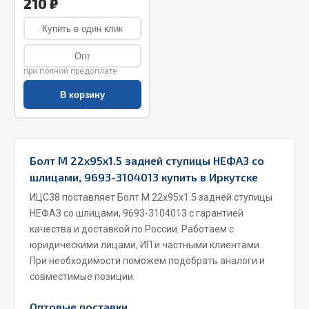
210 ₽
Запчасти на полуприцепы
Купить в один клик
Амортизаторы для полуприцепов
Опт
при полной предоплате
Весь раздел
В корзину
Запчасти КамАЗ
Двигатель
Болт М 22х95х1.5 задней ступицы НЕФАЗ со
шлицами, 9693-3104013 купить в Иркутске
Система питания
Система выпуска газа
ИЦС38 поставляет Болт М 22х95х1.5 задней ступицы
НЕФАЗ со шлицами, 9693-3104013 с гарантией
Система охлаждения
качества и доставкой по России. Работаем с
Сцепление
юридическими лицами, ИП и частными клиентами.
Коробка передач
При необходимости поможем подобрать аналоги и
Коробка передач ZF
совместимые позиции.
Показать ещё
Оптовые поставки