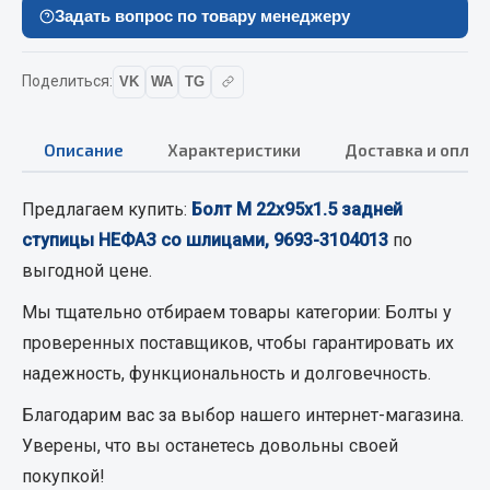
Вымпела
Задать вопрос по товару менеджеру
Показать ещё
Поделиться:
VK
WA
TG
Весь раздел
Описание
Характеристики
Доставка и оплат
Смазочные материалы
Предлагаем купить:
Болт М 22х95х1.5 задней
Масла
ступицы НЕФАЗ со шлицами, 9693-3104013
по
Охладжающие жидкости
выгодной цене.
Технические жидкости
Мы тщательно отбираем товары категории:
Болты
у
Весь раздел
проверенных поставщиков, чтобы гарантировать их
надежность, функциональность и долговечность.
МЕТИЗЫ
Благодарим вас за выбор нашего интернет-магазина.
Уверены, что вы останетесь довольны своей
Болты
покупкой!
Гайки