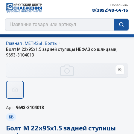
Позвонить
8(3952)48-64-16
Главная
МЕТИЗЫ
Болты
Болт М 22х95х1.5 задней ступицы НЕФАЗ со шлицами,
9693-3104013
Цепи противоскольжения
ЦЕПИ РОССИЯ
ЦЕПИ BOHU (Китай)
Изготовление цепей на колеса BOHU
QITONG
Арт.:
9693-3104013
ББ
Весь раздел
Болт М 22х95х1.5 задней ступицы