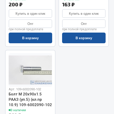
Показать ещё
200 ₽
163 ₽
Весь раздел
Купить в один клик
Купить в один клик
Опт
Опт
Автомобильная электрика
при полной предоплате
при полной предоплате
В корзину
В корзину
Автолампы
Блоки реле и предохранителей
Вилки нагрузочные
Выключатели и переключатели клавишные
Выключатели кнопочные
Выключатель массы
Изолента
Арт. 109-6002090-102
Показать ещё
Болт М 20х90х1.5
РААЗ (уп.5) (кл.пр
10.9) 109-6002090-102
Весь раздел
В наличии