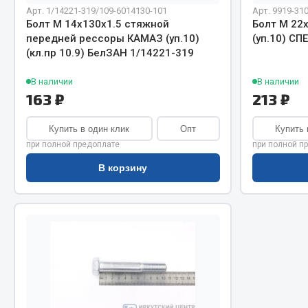
Система о
Колеса и шины
Арт. 1/14221-319/109-6014130-101
Арт. 9919-31
Сцепление
Система охлаждения
Болт М 14х130х1.5 стяжной
Болт М 22
передней рессоры КАМАЗ (уп.10)
(уп.10) С
Ось перед
Подвеска
(кл.пр 10.9) БелЗАН 1/14221-319
Тормозная
Кабина
Электрооб
Оперение кабины
В наличии
В наличии
163 ₽
213 ₽
Показать ещё
Купить в один клик
Опт
Купить 
Весь раздел
Весь раздел
при полной предоплате
при полной п
В корзину
Подш
CUMMINS HAFFEN
Весь раздел
Весь раздел