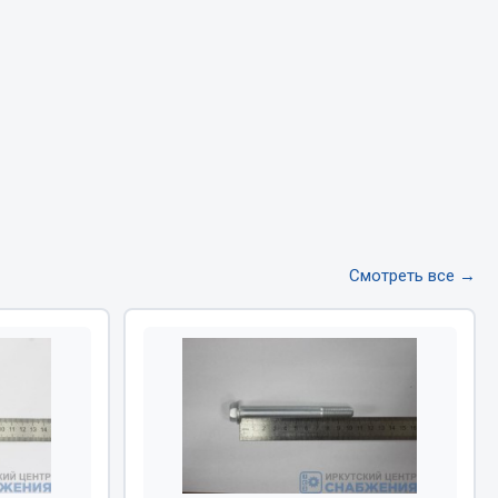
Тормозная система
Двигатель
Подвеска
Система питания
Система выпуска газа
Система охлаждения
Сцепление
Показать ещё
Смотреть все →
Весь раздел
Всё для сварки
Газосварка
Маски, краги сварщика