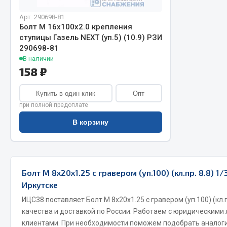
Арт. 290698-81
Болт М 16х100х2.0 крепления
ступицы Газель NEXT (уп.5) (10.9) РЗИ
290698-81
В наличии
158 ₽
Купить в один клик
Опт
Хозтовары
Шино
при полной предоплате
В корзину
Горелки, баллоны, плитки газовые
Автохимия
Замки
Вентили
Лампы паяльные, керосиновые
Инструмен
Сантехника
шиномонт
Болт М 8х20х1.25 с гравером (уп.100) (кл.пр. 8.8) 1
Спецодежда
Материалы
Иркутске
Лестницы, стремянки
ИЦС38 поставляет Болт М 8х20х1.25 с гравером (уп.100) (кл.п
Товары для дома
качества и доставкой по России. Работаем с юридическими
клиентами. При необходимости поможем подобрать аналоги