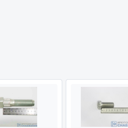
Двигатель
ий
Система питания
итания
Система выпуска газа
пуска газа
Система охлаждения
хлаждения
Коробка передач
Рулевое управление
 система
Тормозная система
Показать ещё
Показать ещё
Весь раздел
сти FAW
Фильтры
JSB
Mann-filter