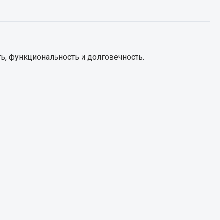
Запчасти КамАЗ
цепы
Двигатель
епов
ь, функциональность и долговечность.
Система питания
Система выпуска газа
Система охлаждения
Сцепление
Коробка передач
Коробка передач ZF
Показать ещё
Весь раздел
Запчасти HOWO