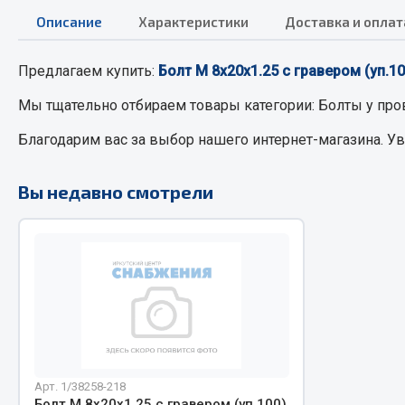
Описание
Характеристики
Доставка и оплат
РТИ
Автом
Предлагаем купить:
Болт М 8х20х1.25 с гравером (уп.100
Кольца уплотнительные
Автоламп
Мы тщательно отбираем товары категории:
Болты
у про
Лента конвейерная
Блоки реле
Благодарим вас за выбор нашего интернет-магазина. У
Манжеты
Вилки наг
Паронит
Выключате
Вы недавно смотрели
Патрубки
клавишны
Прокладки
Выключате
Рукава высокого давления
Выключате
Изолента
Показать ещё
Весь раздел
Весь раздел
Арт. 1/38258-218
Запча
Запчасти МАЗ
Болт М 8х20х1.25 с гравером (уп.100)