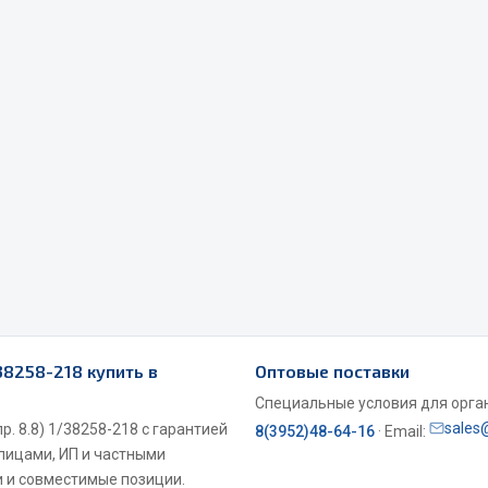
Весь раздел
Садовый инвентарь
монтаж
 для шиномонтажа
Весь раздел
т и оборудование для
жа
/38258-218 купить в
Оптовые поставки
 для ремонта шин и камер
Специальные условия для органи
sales
р. 8.8) 1/38258-218 с гарантией
8(3952)48-64-16
· Email:
 лицами, ИП и частными
 и совместимые позиции.