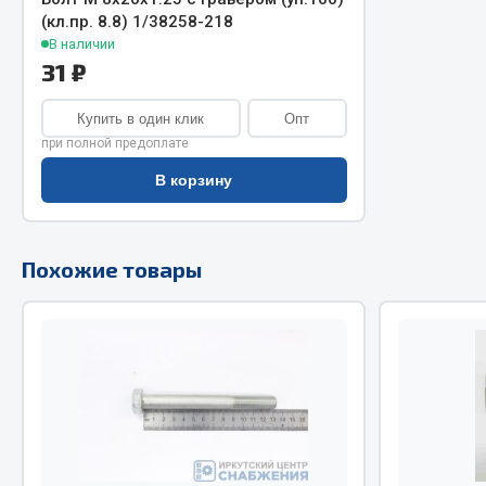
(кл.пр. 8.8) 1/38258-218
Двигатель
Система питания
В наличии
31 ₽
Мост задн
Подвеска
Система п
Тормозная система
Купить в один клик
Опт
Система вы
Двери
при полной предоплате
Система о
Окно ветровое
В корзину
Сцепление
Двигатель
Тормозная
Электрооборудование
Похожие товары
Показать ещё
Весь раздел
Весь раздел
Запча
Запчасти SHAANXI (SHACMAN)
Подвеска
Система питания
Двигатель
Тормозная система