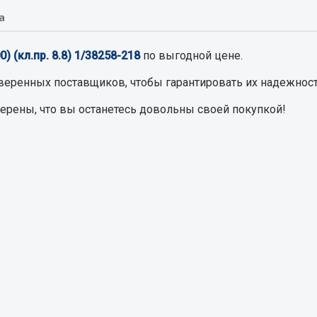
а
Запчасти на полупри
обильная электрика
) (кл.пр. 8.8) 1/38258-218
по выгодной цене.
Амортизаторы для полуприц
ы
веренных поставщиков, чтобы гарантировать их надежност
 и предохранителей
верены, что вы останетесь довольны своей покупкой!
рузочные
ли и переключатели
е
ли кнопочные
ль массы
Показать ещё
Весь раздел
сти Урал
Запчасти ЯМЗ