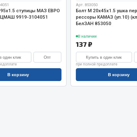
хлаждения
04051
Арт. 853050
Vic
х95х1.5 ступицы МАЗ ЕВРО
Болт М 20х45х1.5 ушка пе
Автоторг
ПЕЦМАШ 9919-3104051
рессоры КАМАЗ (уп.10) (кл
няя
Дифа
БелЗАН 853050
 система
Цитрон
орудование
В наличии
Фильтры DONALDSON
137 ₽
Показать ещё
Показать ещё
в один клик
Опт
Купить в один клик
Весь раздел
редоплате
при полной предоплате
В корзину
В корзину
ипники
Стяжки, тросы, канат
Стропы
Стяжки
Тросы