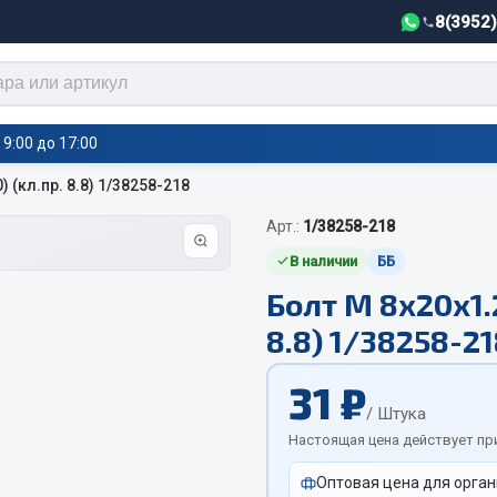
8(3952
9:00 до 17:00
) (кл.пр. 8.8) 1/38258-218
Арт.:
1/38258-218
тели салона,
Автотовары
греватели
В наличии
ББ
Болт М 8х20х1.2
Автозвук
е воздушные отопители
8.8) 1/38258-2
Автокаталоги
е подогреватели
Аксессуары автомобильные
 салона
31 ₽
Аптечки и знаки автомобил
тели тосола
/ Штука
Брызговики
Настоящая цена действует пр
Вентиляторы кабины
Оптовая цена для орган
Вымпела