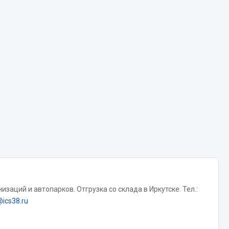
Chevron
Cosmo
Показать ещё
Весь раздел
Аккумуляторы
ТАВ
ЯМАЛ
Solite
ТЮМЕНЬ
OURSUN
заций и автопарков. Отгрузка со склада в Иркутске. Тел.:
FORVARD
@ics38.ru
DELТА