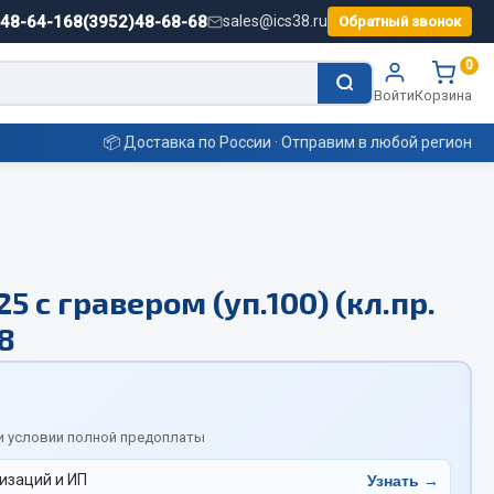
)48-64-16
8(3952)48-68-68
sales@ics38.ru
Обратный звонок
0
Войти
Корзина
📦 Доставка по России · Отправим в любой регион
Смазочные материалы
5 с гравером (уп.100) (кл.пр.
Масла
18
Охладжающие жидкости
Технические жидкости
ьные
и условии полной предоплаты
изаций и ИП
Узнать →