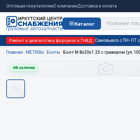
Оптовым покупателям
О компании
Доставка и оплата
Каталог
Самовывоз с ПН–ПТ с 
Ремонт и диагностика форсунок и ТНВД
Главная
МЕТИЗЫ
Болты
Болт М 8х20х1.25 с гравером (уп.100
Отопи
В наличии
Цепи противоскольжения
подо
Автономны
ЦЕПИ РОССИЯ
Жидкостны
ЦЕПИ BOHU (Китай)
Отопители
Изготовление цепей на колеса BOHU
Подогрева
QITONG