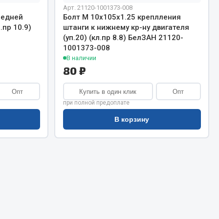
Сварочное оборудование
Арт. 21120-1001373-008
Сварочные материалы
редней
Болт М 10х105х1.25 креплления
.пр 10.9)
штанги к нижнему кр-ну двигателя
(уп.20) (кл.пр 8.8) БелЗАН 21120-
1001373-008
В наличии
80 ₽
Опт
Купить в один клик
Опт
Весь раздел
при полной предоплате
В корзину
Автохимия
ы
3 ton
Abro
Agat auto
Alteco
Aвтосил