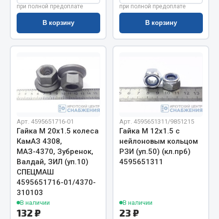
Показать ещё
при полной предоплате
при полной предоплате
Весь раздел
В корзину
В корзину
Автомобильная электрика
Автолампы
Блоки реле и предохранителей
Вилки нагрузочные
Выключатели и переключатели клавишные
Арт. 4595651716-01
Арт. 4595651311/9851215
Гайка М 20х1.5 колеса
Гайка М 12х1.5 с
Выключатели кнопочные
КамАЗ 4308,
нейлоновым кольцом
Выключатель массы
МАЗ-4370, Зубренок,
РЗИ (уп.50) (кл.пр6)
Изолента
Валдай, ЗИЛ (уп.10)
4595651311
СПЕЦМАШ
Показать ещё
4595651716-01/4370-
310103
Весь раздел
В наличии
В наличии
132 ₽
23 ₽