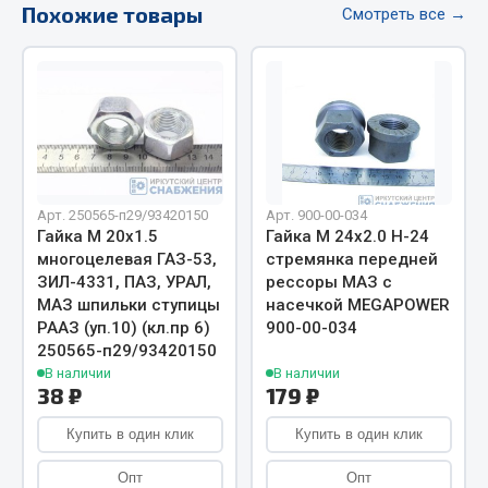
Весь раздел
Похожие товары
Смотреть все →
Цепи подъёмные
Весь раздел
Арт. 250565-п29/93420150
Арт. 900-00-034
РТИ
Гайка М 20х1.5
Гайка М 24х2.0 H-24
многоцелевая ГАЗ-53,
стремянка передней
Кольца уплотнительные
ЗИЛ-4331, ПАЗ, УРАЛ,
рессоры МАЗ с
Лента конвейерная
МАЗ шпильки ступицы
насечкой MEGAPOWER
РААЗ (уп.10) (кл.пр 6)
900-00-034
Манжеты
250565-п29/93420150
Паронит
В наличии
В наличии
Патрубки
38 ₽
179 ₽
Прокладки
Купить в один клик
Купить в один клик
Рукава высокого давления
Опт
Опт