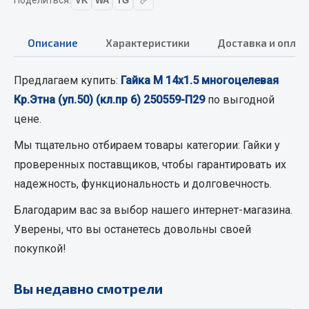
VK
WA
TG
Кольца стопорные
Пресс-масленки
Описание
Характеристики
Доставка и оплат
Пробки
Пружины
Предлагаем купить:
Гайка М 14х1.5 многоцелевая
Хомуты
Кр.Этна (уп.50) (кл.пр 6) 250559-П29
по выгодной
Показать ещё
цене.
Мы тщательно отбираем товары категории:
Гайки
у
Весь раздел
проверенных поставщиков, чтобы гарантировать их
надежность, функциональность и долговечность.
Соединительные элементы
Благодарим вас за выбор нашего интернет-магазина.
Уверены, что вы останетесь довольны своей
Camozzi
Адаптеры и переходники
покупкой!
Тройники
Трубки, муфты, гайки
Вы недавно смотрели
Угольники