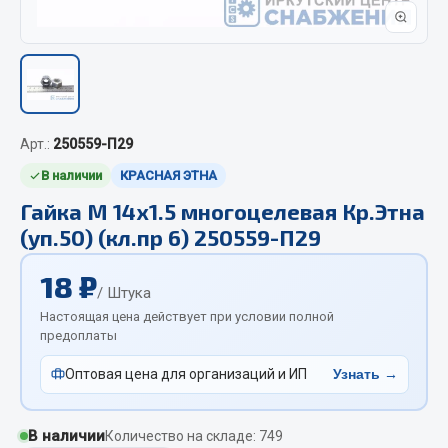
Отопители салона, подогреватели
Автономные воздушные отопители
Жидкостные подогреватели
Отопители салона
Подогреватели тосола
Арт.:
250559-П29
В наличии
КРАСНАЯ ЭТНА
Весь раздел
Гайка М 14х1.5 многоцелевая Кр.Этна
(уп.50) (кл.пр 6) 250559-П29
Автотовары
18 ₽
/ Штука
Автозвук
Настоящая цена действует при условии полной
Автокаталоги
предоплаты
Аксессуары автомобильные
Оптовая цена для организаций и ИП
Узнать →
Аптечки и знаки автомобильные
Брызговики
Вентиляторы кабины
В наличии
Количество на складе: 749