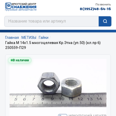
Позвонить
8(3952)48-64-16
Главная
МЕТИЗЫ
Гайки
Гайка М 14х1.5 многоцелевая Кр.Этна (уп.50) (кл.пр 6)
250559-П29
Цепи противоскольжения
В наличии
ЦЕПИ РОССИЯ
ЦЕПИ BOHU (Китай)
Изготовление цепей на колеса BOHU
QITONG
Весь раздел