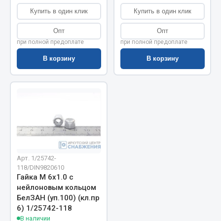
Купить в один клик
Купить в один клик
Запчасти на полуприцепы
Опт
Опт
Амортизаторы для полуприцепов
при полной предоплате
при полной предоплате
В корзину
В корзину
Весь раздел
Запчасти КамАЗ
Двигатель
Система питания
Система выпуска газа
Система охлаждения
Арт. 1/25742-
Сцепление
118/DIN9820610
Гайка М 6х1.0 с
Коробка передач
нейлоновым кольцом
Коробка передач ZF
БелЗАН (уп.100) (кл.пр
6) 1/25742-118
Показать ещё
В наличии