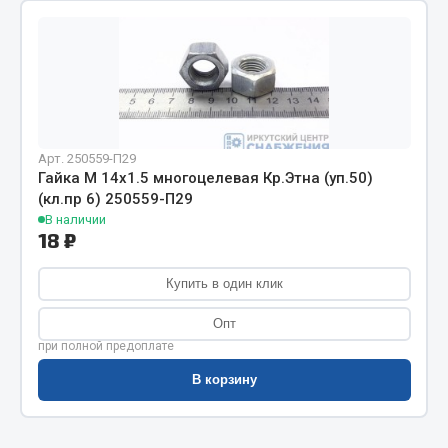
Фитинги
Штуцеры
Весь раздел
Инструмент
Арт. 250559-П29
Гайка М 14х1.5 многоцелевая Кр.Этна (уп.50)
(кл.пр 6) 250559-П29
Автомобильный инструмент
В наличии
18 ₽
Измерительный инструмент
Крепежный инструмент
Купить в один клик
Режущий инструмент
Силовое оборудование
Опт
Слесарный инструмент
при полной предоплате
Столярный инструмент
В корзину
Показать ещё