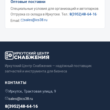
Оптовые поставки
Специальные условия для организаций и автопарков.
Двигатель
Отгрузка со склада в Иркутске. Тел.:
8(3952)48-64-16
·
Мост задний
sales@ics38.ru
Email:
Система питания
Система выпуска газа
Система охлаждения
Сцепление
Тормозная система
Показать ещё
Иркутский Центр Снабжения — надёжный поставщик
Весь раздел
запчастей и инструмента для бизнеса
КОНТАКТЫ
Запчасти ЯМЗ
Иркутск, Трактовая улица, 9
Двигатель
sales@ics38.ru
Система питания
8(3952)48-64-16