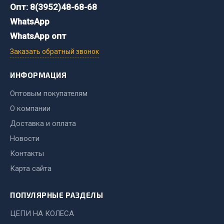
Система выпуска газа
Опт: 8(3952)48-68-68
Система охлаждения
WhatsApp
Коробка передач
WhatsApp опт
Рулевое управление
Заказать обратный звонок
Тормозная система
ИНФОРМАЦИЯ
Показать ещё
Оптовым покупателям
Весь раздел
О компании
Доставка и оплата
Запчасти HOWO
Новости
Контакты
Тормозная система
Двигатель
Карта сайта
Подвеска
Система питания
ПОПУЛЯРНЫЕ РАЗДЕЛЫ
Система выпуска газа
ЦЕПИ НА КОЛЕСА
Система охлаждения