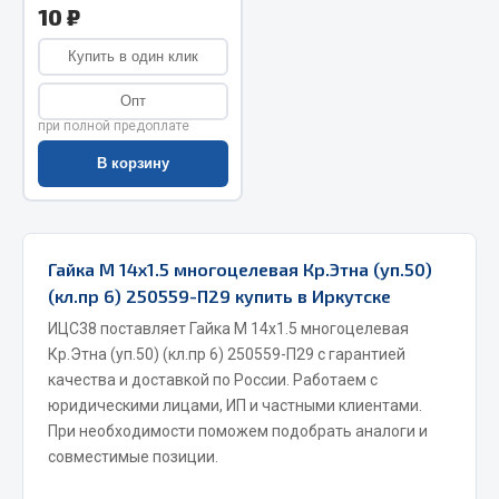
10 ₽
Весь раздел
Купить в один клик
Запчасти МАЗ
Опт
при полной предоплате
Система питания
В корзину
Подвеска
Тормозная система
Двери
Гайка М 14х1.5 многоцелевая Кр.Этна (уп.50)
Окно ветровое
(кл.пр 6) 250559-П29 купить в Иркутске
Двигатель
ИЦС38 поставляет Гайка М 14х1.5 многоцелевая
Электрооборудование
Кр.Этна (уп.50) (кл.пр 6) 250559-П29 с гарантией
Показать ещё
качества и доставкой по России. Работаем с
юридическими лицами, ИП и частными клиентами.
Весь раздел
При необходимости поможем подобрать аналоги и
совместимые позиции.
Запчасти Урал