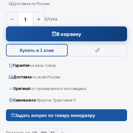
Вымпела
Доставка по России
Показать ещё
−
+
Штука
Весь раздел
В корзину
Смазочные материалы
Купить в 1 клик
Масла
Гарантия
на весь товар
Охладжающие жидкости
Доставка
по всей России
Технические жидкости
Оригинал
от проверенного поставщика
Весь раздел
Самовывоз
Иркутск, Трактовая 9
МЕТИЗЫ
Задать вопрос по товару менеджеру
Болты
Гайки
Поделиться: