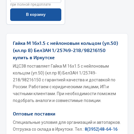
при полной предоплате
Весь раздел
В корзину
Запчасти МАЗ
Система питания
Гайка М 16х1.5 с нейлоновым кольцом (уп.50)
Подвеска
(кл.пр 8) БелЗАН 1/25749-218/98216150
Тормозная система
купить в Иркутске
Двери
ИЦС38 поставляет Гайка М 16х1.5 с нейлоновым
Окно ветровое
кольцом (уп.50) (кл.пр 8) БелЗАН 1/25749-
218/98216150 с гарантией качества и доставкой по
Двигатель
России. Работаем с юридическими лицами, ИП и
Электрооборудование
частными клиентами. При необходимости поможем
Показать ещё
подобрать аналоги и совместимые позиции.
Оптовые поставки
Весь раздел
Специальные условия для организаций и автопарков.
Отгрузка со склада в Иркутске. Тел.:
8(3952)48-64-16
·
Запчасти Урал