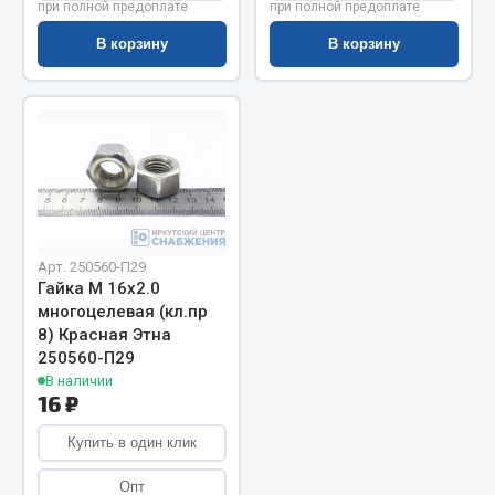
при полной предоплате
при полной предоплате
Запчасти на полуприцепы
В корзину
В корзину
Амортизаторы для полуприцепов
Весь раздел
Запчасти КамАЗ
Двигатель
Арт. 250560-П29
Система питания
Гайка М 16х2.0
многоцелевая (кл.пр
Система выпуска газа
8) Красная Этна
Система охлаждения
250560-П29
Сцепление
В наличии
16 ₽
Коробка передач
Коробка передач ZF
Купить в один клик
Показать ещё
Опт