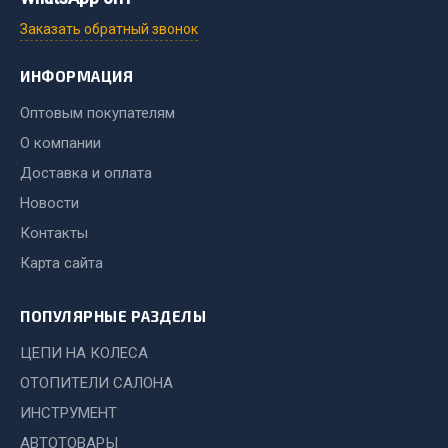
Система выпуска газа
Заказать обратный звонок
Система охлаждения
Коробка передач
ИНФОРМАЦИЯ
Рулевое управление
Оптовым покупателям
Тормозная система
О компании
Показать ещё
Доставка и оплата
Весь раздел
Новости
Контакты
Запчасти HOWO
Карта сайта
Тормозная система
ПОПУЛЯРНЫЕ РАЗДЕЛЫ
Двигатель
ЦЕПИ НА КОЛЕСА
Подвеска
ОТОПИТЕЛИ САЛОНА
Система питания
ИНСТРУМЕНТ
Система выпуска газа
Система охлаждения
АВТОТОВАРЫ