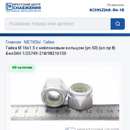
Позвонить
8(3952)48-64-16
Главная
МЕТИЗЫ
Гайки
Гайка М 16х1.5 с нейлоновым кольцом (уп.50) (кл.пр 8)
БелЗАН 1/25749-218/98216150
Цепи противоскольжения
В наличии
ЦЕПИ РОССИЯ
ЦЕПИ BOHU (Китай)
Изготовление цепей на колеса BOHU
QITONG
Весь раздел