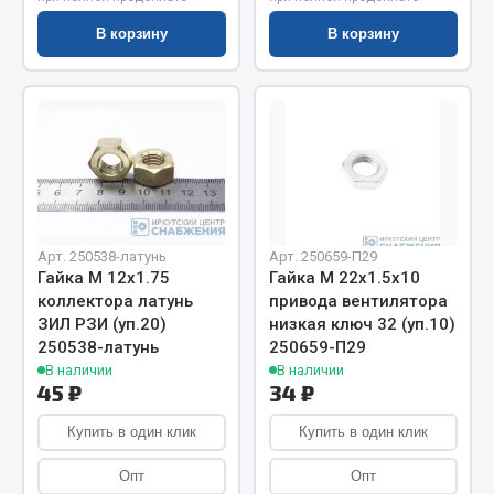
Показать ещё
В корзину
В корзину
Весь раздел
Автомобильная электрика
Автолампы
Блоки реле и предохранителей
Вилки нагрузочные
Арт. 250538-латунь
Арт. 250659-П29
Выключатели и переключатели клавишные
Гайка М 12х1.75
Гайка М 22х1.5х10
коллектора латунь
привода вентилятора
Выключатели кнопочные
ЗИЛ РЗИ (уп.20)
низкая ключ 32 (уп.10)
Выключатель массы
250538-латунь
250659-П29
Изолента
В наличии
В наличии
45 ₽
34 ₽
Показать ещё
Купить в один клик
Купить в один клик
Весь раздел
Опт
Опт