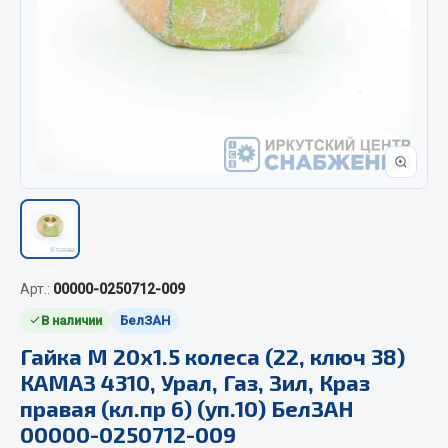
Отопители салона, подогреватели
Автономные воздушные отопители
Жидкостные подогреватели
Отопители салона
Подогреватели тосола
Весь раздел
Автотовары
Арт.:
00000-0250712-009
Автозвук
В наличии
БелЗАН
Автокаталоги
Гайка М 20х1.5 колеса (22, ключ 38)
Аксессуары автомобильные
КАМАЗ 4310, Урал, Газ, Зил, Краз
Аптечки и знаки автомобильные
правая (кл.пр 6) (уп.10) БелЗАН
Брызговики
00000-0250712-009
Вентиляторы кабины