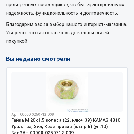
проверенных поставщиков, чтобы гарантировать их
Фитинги
надежность, функциональность и долговечность.
Штуцеры
Благодарим вас за выбор нашего интернет-магазина.
Весь раздел
Уверены, что вы останетесь довольны своей
покупкой!
Инструмент
Вы недавно смотрели
Автомобильный инструмент
Измерительный инструмент
Крепежный инструмент
Режущий инструмент
Силовое оборудование
Слесарный инструмент
Столярный инструмент
Арт. 00000-0250712-009
Гайка М 20х1.5 колеса (22, ключ 38) КАМАЗ 4310,
Показать ещё
Урал, Газ, Зил, Краз правая (кл.пр 6) (уп.10)
БелЗАН 00000-0250712-009