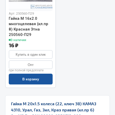
Весь раздел
Арт. 250560-П29
Гайка М 16х2.0
Запчасти МАЗ
многоцелевая (кл.пр
8) Красная Этна
250560-П29
Система питания
В наличии
Подвеска
16 ₽
Тормозная система
Купить в один клик
Двери
Окно ветровое
Опт
Двигатель
при полной предоплате
Электрооборудование
В корзину
Показать ещё
Весь раздел
Гайка М 20х1.5 колеса (22, ключ 38) КАМАЗ
4310, Урал, Газ, Зил, Краз правая (кл.пр 6)
Запчасти Урал