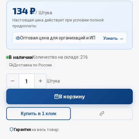
Вымпела
134 ₽
/ Штука
Показать ещё
Настоящая цена действует при условии полной
предоплаты
Весь раздел
Оптовая цена для организаций и ИП
Узнать →
Смазочные материалы
В наличии
Количество на складе: 216
Масла
Доставка по России
Охладжающие жидкости
−
+
Штука
Технические жидкости
Весь раздел
В корзину
Купить в 1 клик
МЕТИЗЫ
Болты
Гарантия
на весь товар
Гайки