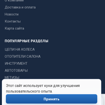
О компании
Сцепление
Доставка и оплата
Показать ещё
Новости
Контакты
Весь раздел
Карта сайта
Запчасти SHAANXI (SHACMAN)
ПОПУЛЯРНЫЕ РАЗДЕЛЫ
ЦЕПИ НА КОЛЕСА
Система питания
Тормозная система
ОТОПИТЕЛИ САЛОНА
Колеса и шины
ИНСТРУМЕНТ
Система охлаждения
АВТОТОВАРЫ
Подвеска
МЕТИЗЫ
Кабина
Этот сайт использует куки для улучшения
Оперение кабины
пользовательского опыта.
© 2026 Иркутский Центр
Политика
Обработка
Показать ещё
Принять
0
Снабжения. Все права
конфиденциальности
персональных