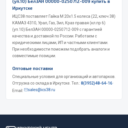
(уп.10) БелЗАН 00000-0250712-009 купить в
Иркутске
Двигатель
ИЦС38 поставляет Гайка М 20х1.5 колеса (22, ключ 38)
Мост задний
КАМАЗ 4310, Урал, Газ, Зил, Краз правая (кл.пр 6)
Система питания
(уп.10) БелЗАН 00000-0250712-009 с гарантией
Система выпуска газа
качества и доставкой по России. Работаем с
Система охлаждения
юридическими лицами, ИП и частными клиентами.
При необходимости поможем подобрать аналоги и
Сцепление
совместимые позиции.
Тормозная система
Оптовые поставки
Показать ещё
Специальные условия для организаций и автопарков.
Весь раздел
Отгрузка со склада в Иркутске. Тел.:
8(3952)48-64-16
·
sales@ics38.ru
Email:
Запчасти ЯМЗ
Двигатель
Система питания