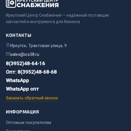
Система выпуска газа
Система охлаждения
Иркутский Центр Снабжения — надёжный поставщик
Коробка передач
запчастей и инструмента для бизнеса
Рулевое управление
Тормозная система
КОНТАКТЫ
Показать ещё
Иркутск, Трактовая улица, 9
sales@ics38.ru
Весь раздел
8(3952)48-64-16
Опт: 8(3952)48-68-68
Запчасти HOWO
WhatsApp
WhatsApp опт
Тормозная система
Двигатель
Заказать обратный звонок
Подвеска
ИНФОРМАЦИЯ
Система питания
Система выпуска газа
Оптовым покупателям
Система охлаждения