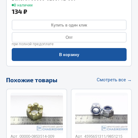
Весь раздел
В наличии
134 ₽
Цепи подъёмные
Купить в один клик
Опт
Весь раздел
при полной предоплате
В корзину
РТИ
Кольца уплотнительные
Похожие товары
Смотреть все →
Лента конвейерная
Манжеты
Паронит
Патрубки
Прокладки
Рукава высокого давления
Арт. 00000-0853514-009
Арт. 4595651311/9851215