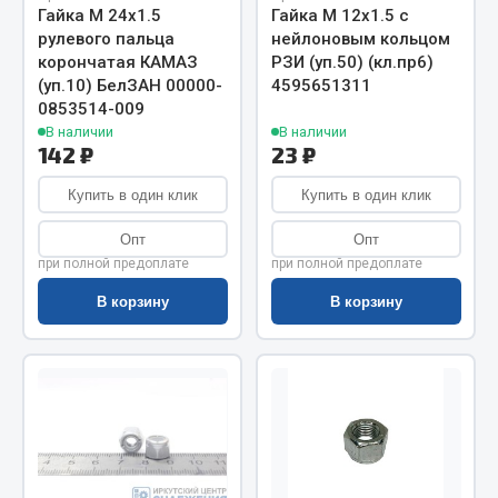
Показать ещё
Гайка М 24х1.5
Гайка М 12х1.5 с
рулевого пальца
нейлоновым кольцом
Весь раздел
корончатая КАМАЗ
РЗИ (уп.50) (кл.пр6)
(уп.10) БелЗАН 00000-
4595651311
0853514-009
Автомобильная электрика
В наличии
В наличии
142 ₽
23 ₽
Автолампы
Купить в один клик
Купить в один клик
Блоки реле и предохранителей
Опт
Опт
Вилки нагрузочные
при полной предоплате
при полной предоплате
Выключатели и переключатели клавишные
В корзину
В корзину
Выключатели кнопочные
Выключатель массы
Изолента
Показать ещё
Весь раздел