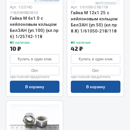
Арт. 1/25742-
Арт. 1/61050-218/118
Запчасти на полуприцепы
Гайка М 12х1.25 с
118/DIN9820610
Гайка М 6х1.0 с
нейлоновым кольцом
Амортизаторы для полуприцепов
нейлоновым кольцом
БелЗАН (уп.50) (кл.пр
БелЗАН (уп.100) (кл.пр
8.8) 1/61050-218/118
Весь раздел
6) 1/25742-118
В наличии
В наличии
10 ₽
42 ₽
Запчасти КамАЗ
Купить в один клик
Купить в один клик
Двигатель
Опт
Опт
Система питания
при полной предоплате
при полной предоплате
Система выпуска газа
В корзину
В корзину
Система охлаждения
Сцепление
Коробка передач
Коробка передач ZF
Показать ещё