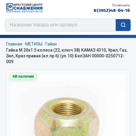
Позвонить
8(3952)48-64-16
Главная
МЕТИЗЫ
Гайки
Гайка М 20х1.5 колеса (22, ключ 38) КАМАЗ 4310, Урал, Газ,
Зил, Краз правая (кл.пр 6) (уп.10) БелЗАН 00000-0250712-
009
Цепи противоскольжения
В наличии
ЦЕПИ РОССИЯ
ЦЕПИ BOHU (Китай)
Изготовление цепей на колеса BOHU
QITONG
Весь раздел