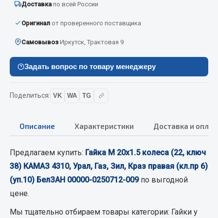
Доставка
по всей России
Кольца стопорные
Оригинал
от проверенного поставщика
Пресс-масленки
Пробки
Самовывоз
Иркутск, Трактовая 9
Пружины
Хомуты
Задать вопрос по товару менеджеру
Показать ещё
Поделиться:
VK
WA
TG
Весь раздел
Описание
Характеристики
Доставка и оплат
Соединительные элементы
Предлагаем купить:
Гайка М 20х1.5 колеса (22, ключ
Camozzi
38) КАМАЗ 4310, Урал, Газ, Зил, Краз правая (кл.пр 6)
Адаптеры и переходники
(уп.10) БелЗАН 00000-0250712-009
по выгодной
Тройники
цене.
Трубки, муфты, гайки
Мы тщательно отбираем товары категории:
Гайки
у
Угольники