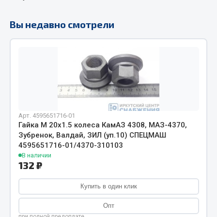
Фитинги
Штуцеры
Вы недавно смотрели
Весь раздел
Инструмент
Автомобильный инструмент
Измерительный инструмент
Арт. 4595651716-01
Гайка М 20х1.5 колеса КамАЗ 4308, МАЗ-4370,
Крепежный инструмент
Зубренок, Валдай, ЗИЛ (уп.10) СПЕЦМАШ
Режущий инструмент
4595651716-01/4370-310103
Силовое оборудование
В наличии
132 ₽
Слесарный инструмент
Столярный инструмент
Купить в один клик
Показать ещё
Опт
при полной предоплате