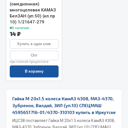
(омедненная)
Весь раздел
многоцелевая КАМАЗ
БелЗАН (уп.50) (кл.пр
10) 1/21647-279
Запчасти МАЗ
В наличии
14 ₽
Система питания
Купить в один клик
Подвеска
Тормозная система
Опт
Двери
при полной предоплате
Окно ветровое
В корзину
Двигатель
Электрооборудование
Показать ещё
Гайка М 20х1.5 колеса КамАЗ 4308, МАЗ-4370,
Зубренок, Валдай, ЗИЛ (уп.10) СПЕЦМАШ
Весь раздел
4595651716-01/4370-310103 купить в Иркутске
ИЦС38 поставляет Гайка М 20х1.5 колеса КамАЗ 4308,
Запчасти Урал
МАЗ-4370, Зубренок, Валдай, ЗИЛ (уп.10) СПЕЦМАШ