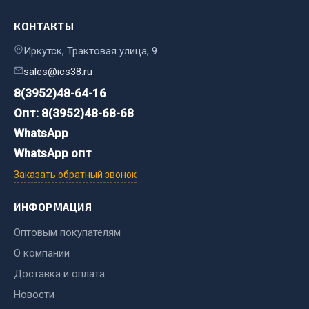
Система выпуска газа
Система охлаждения
КОНТАКТЫ
Коробка передач
Иркутск, Трактовая улица, 9
Рулевое управление
sales@ics38.ru
Тормозная система
8(3952)48-64-16
Показать ещё
Опт: 8(3952)48-68-68
WhatsApp
Весь раздел
WhatsApp опт
Заказать обратный звонок
Запчасти HOWO
ИНФОРМАЦИЯ
Тормозная система
Двигатель
Оптовым покупателям
Подвеска
О компании
Система питания
Доставка и оплата
Система выпуска газа
Новости
Система охлаждения