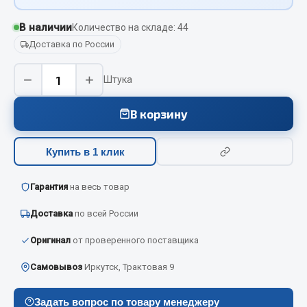
Вымпела
В наличии
Количество на складе: 44
Показать ещё
Доставка по России
Весь раздел
−
+
Штука
Смазочные материалы
В корзину
Масла
Купить в 1 клик
Охладжающие жидкости
Технические жидкости
Гарантия
на весь товар
Весь раздел
Доставка
по всей России
Оригинал
от проверенного поставщика
МЕТИЗЫ
Самовывоз
Иркутск, Трактовая 9
Болты
Задать вопрос по товару менеджеру
Гайки