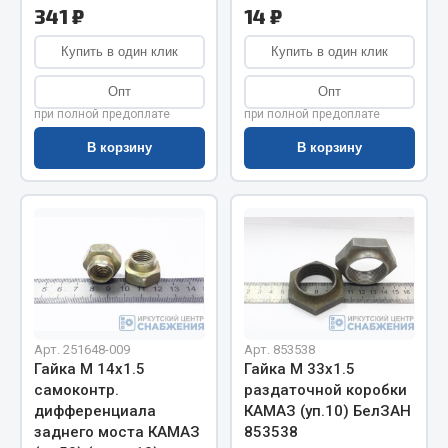
Показать ещё
341 ₽
14 ₽
Весь раздел
Купить в один клик
Купить в один клик
Опт
Опт
Автомобильная электрика
при полной предоплате
при полной предоплате
В корзину
В корзину
Автолампы
Блоки реле и предохранителей
Вилки нагрузочные
Выключатели и переключатели клавишные
Выключатели кнопочные
Выключатель массы
Изолента
Арт. 251648-009
Арт. 853538
Показать ещё
Гайка М 14х1.5
Гайка М 33х1.5
самоконтр.
раздаточной коробки
дифференциала
КАМАЗ (уп.10) БелЗАН
Весь раздел
заднего моста КАМАЗ
853538