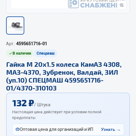
Отопители салона, подогреватели
Автономные воздушные отопители
Жидкостные подогреватели
Отопители салона
Подогреватели тосола
Арт.:
4595651716-01
В наличии
Спецмаш
Весь раздел
Гайка М 20х1.5 колеса КамАЗ 4308,
МАЗ-4370, Зубренок, Валдай, ЗИЛ
Автотовары
(уп.10) СПЕЦМАШ 4595651716-
01/4370-310103
Автозвук
Автокаталоги
132 ₽
/ Штука
Аксессуары автомобильные
Настоящая цена действует при условии полной
Аптечки и знаки автомобильные
предоплаты
Брызговики
Оптовая цена для организаций и ИП
Узнать →
Вентиляторы кабины