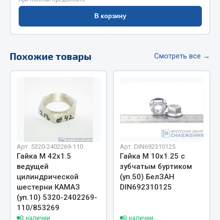
Весь раздел
В корзину
Цепи подъёмные
Похожие товары
Смотреть все →
Весь раздел
РТИ
Кольца уплотнительные
Лента конвейерная
Арт. 5320-2402269-110
Арт. DIN692310125
Манжеты
Гайка М 42х1.5
Гайка М 10х1.25 с
Паронит
ведущей
зубчатым буртиком
Патрубки
цилиндрической
(уп.50) БелЗАН
шестерни КАМАЗ
DIN692310125
Прокладки
(уп.10) 5320-2402269-
Рукава высокого давления
110/853269
В наличии
В наличии