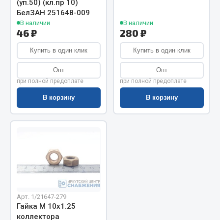
(уп.50) (кл.пр 10)
БелЗАН 251648-009
Запчасти на полуприцепы
В наличии
В наличии
46 ₽
280 ₽
Амортизаторы для полуприцепов
Купить в один клик
Купить в один клик
Весь раздел
Опт
Опт
при полной предоплате
при полной предоплате
Запчасти КамАЗ
В корзину
В корзину
Двигатель
Система питания
Система выпуска газа
Система охлаждения
Сцепление
Коробка передач
Коробка передач ZF
Арт. 1/21647-279
Гайка М 10х1.25
Показать ещё
коллектора