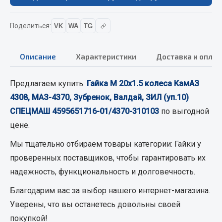
Кольца стопорные
Пресс-масленки
Поделиться:
VK
WA
TG
Пробки
Пружины
Описание
Характеристики
Доставка и оплат
Хомуты
Предлагаем купить:
Гайка М 20х1.5 колеса КамАЗ
Показать ещё
4308, МАЗ-4370, Зубренок, Валдай, ЗИЛ (уп.10)
Весь раздел
СПЕЦМАШ 4595651716-01/4370-310103
по выгодной
цене.
Соединительные элементы
Мы тщательно отбираем товары категории:
Гайки
у
проверенных поставщиков, чтобы гарантировать их
Camozzi
надежность, функциональность и долговечность.
Адаптеры и переходники
Благодарим вас за выбор нашего интернет-магазина.
Тройники
Уверены, что вы останетесь довольны своей
Трубки, муфты, гайки
покупкой!
Угольники