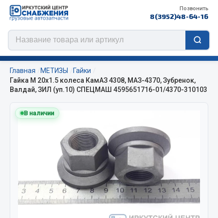
Позвонить
8(3952)48-64-16
Главная
МЕТИЗЫ
Гайки
Гайка М 20х1.5 колеса КамАЗ 4308, МАЗ-4370, Зубренок,
Валдай, ЗИЛ (уп.10) СПЕЦМАШ 4595651716-01/4370-310103
Цепи противоскольжения
В наличии
ЦЕПИ РОССИЯ
ЦЕПИ BOHU (Китай)
Изготовление цепей на колеса BOHU
QITONG
Весь раздел