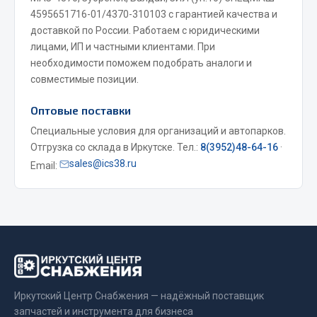
4595651716-01/4370-310103 с гарантией качества и
Двигатель
доставкой по России. Работаем с юридическими
лицами, ИП и частными клиентами. При
Мост задний
необходимости поможем подобрать аналоги и
Система питания
совместимые позиции.
Система выпуска газа
Система охлаждения
Оптовые поставки
Сцепление
Специальные условия для организаций и автопарков.
Тормозная система
Отгрузка со склада в Иркутске. Тел.:
8(3952)48-64-16
·
sales@ics38.ru
Email:
Показать ещё
Весь раздел
Запчасти ЯМЗ
Двигатель
Иркутский Центр Снабжения — надёжный поставщик
Система питания
запчастей и инструмента для бизнеса