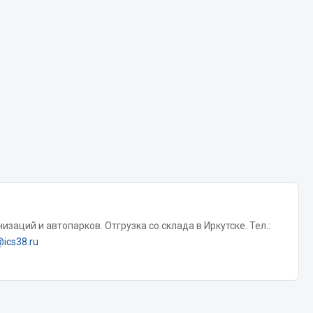
Chevron
Cosmo
Показать ещё
Весь раздел
Аккумуляторы
ТАВ
ЯМАЛ
Solite
заций и автопарков. Отгрузка со склада в Иркутске. Тел.:
ТЮМЕНЬ
@ics38.ru
OURSUN
FORVARD
DELТА