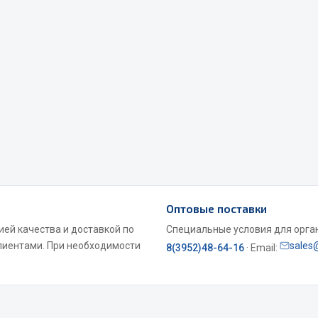
Весь раздел
Садовый инвентарь
монтаж
 для шиномонтажа
Весь раздел
Оптовые поставки
т и оборудование для
ией качества и доставкой по
Специальные условия для органи
жа
лиентами. При необходимости
sales
8(3952)48-64-16
· Email:
 для ремонта шин и камер