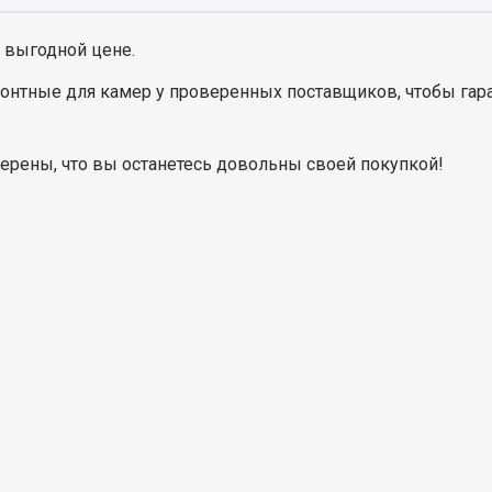
 выгодной цене.
Запчасти на полупри
обильная электрика
онтные для камер
у проверенных поставщиков, чтобы гара
Амортизаторы для полуприц
ы
 и предохранителей
верены, что вы останетесь довольны своей покупкой!
рузочные
ли и переключатели
е
ли кнопочные
ль массы
Показать ещё
Весь раздел
сти Урал
Запчасти ЯМЗ