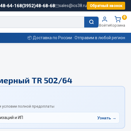
)48-64-16
8(3952)48-68-68
sales@ics38.ru
Обратный звонок
0
Войти
Корзина
📦 Доставка по России · Отправим в любой регион
Смазочные материалы
мерный TR 502/64
Масла
Охладжающие жидкости
Технические жидкости
ьные
и условии полной предоплаты
изаций и ИП
Узнать →