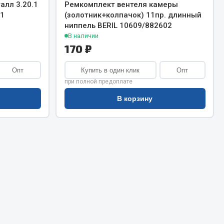
Сварочное оборудование
алл 3.20.1
Ремкомплект вентеля камеры
.1
(золотник+колпачок) 11пр. длинный
Сварочные материалы
ниппель BERIL 10609/882602
В наличии
170 ₽
Опт
Купить в один клик
Опт
при полной предоплате
В корзину
Весь раздел
Автохимия
ы
3 ton
Abro
Agat auto
Alteco
Aвтосил