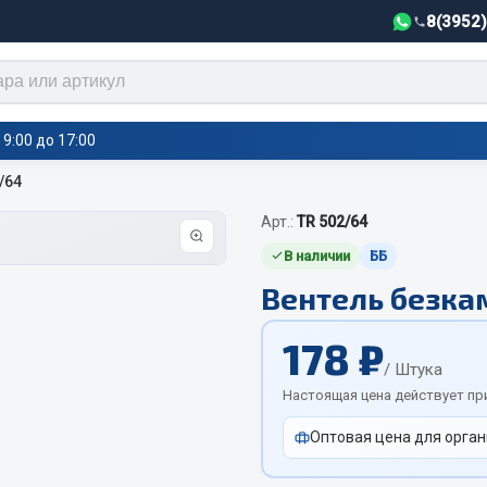
8(3952
9:00 до 17:00
/64
Арт.:
TR 502/64
тели салона,
Автотовары
греватели
В наличии
ББ
Вентель безка
Автозвук
е воздушные отопители
Автокаталоги
е подогреватели
178 ₽
Аксессуары автомобильные
 салона
/ Штука
Аптечки и знаки автомобил
тели тосола
Настоящая цена действует пр
Брызговики
Оптовая цена для орган
Вентиляторы кабины
Вымпела