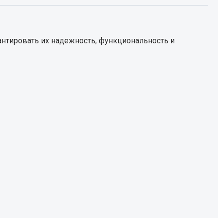
Запчасти КамАЗ
цепы
нтировать их надежность, функциональность и
Двигатель
епов
Система питания
Система выпуска газа
Система охлаждения
Сцепление
Коробка передач
Коробка передач ZF
Показать ещё
Весь раздел
Запчасти HOWO