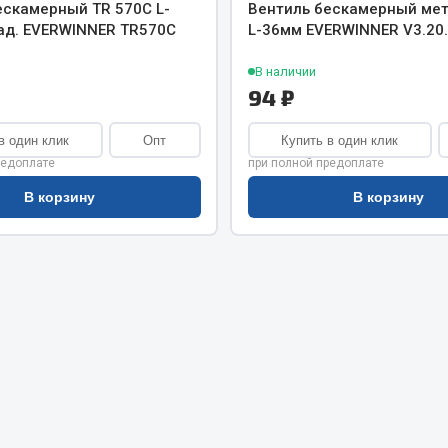
хлаждения
ескамерный TR 570C L-
Вентиль бескамерный мет
Vic
ад. EVERWINNER TR570C
L-36мм EVERWINNER V3.20
Автоторг
няя
В наличии
Дифа
 система
94 ₽
Цитрон
орудование
Фильтры DONALDSON
в один клик
Опт
Купить в один клик
редоплате
при полной предоплате
Показать ещё
Показать ещё
В корзину
В корзину
Весь раздел
ипники
Стяжки, тросы, канат
Стропы
Стяжки
Тросы