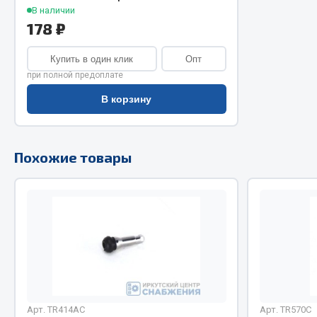
В наличии
178 ₽
Двигатель
Система питания
Мост задн
Подвеска
Купить в один клик
Опт
Система п
Тормозная система
при полной предоплате
Система вы
Двери
В корзину
Система о
Окно ветровое
Сцепление
Двигатель
Тормозная
Электрооборудование
Похожие товары
Показать ещё
Весь раздел
Весь раздел
Запча
Запчасти SHAANXI (SHACMAN)
Подвеска
Система питания
Двигатель
Тормозная система
Арт. TR414AC
Арт. TR570C