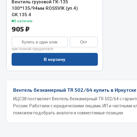
Вентиль грузовой ГК-135
100*135/94мм ROSSVIK (уп.4)
GK.135.4
В наличии
905 ₽
Купить в один клик
Опт
при полной предоплате
Хозтовары
В корзину
Шино
Горелки, баллоны, плитки газовые
Автохимия
Замки
Вентили
Вентель безкамерный TR 502/64 купить в Иркутске
Лампы паяльные, керосиновые
Инструмен
ИЦС38 поставляет Вентель безкамерный TR 502/64 с гарант
Сантехника
шиномонт
России. Работаем с юридическими лицами, ИП и частными к
Спецодежда
Материалы
поможем подобрать аналоги и совместимые позиции.
Лестницы, стремянки
Товары для дома