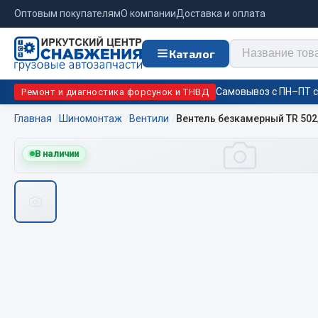
Оптовым покупателям
О компании
Доставка и оплата
Каталог
Самовывоз с ПН–ПТ с 
Ремонт и диагностика форсунок и ТНВД
Главная
Шиномонтаж
Вентили
Вентель безкамерный TR 502
Отопи
В наличии
Цепи противоскольжения
подо
Автономны
ЦЕПИ РОССИЯ
Жидкостны
ЦЕПИ BOHU (Китай)
Отопители
Изготовление цепей на колеса BOHU
Подогрева
QITONG