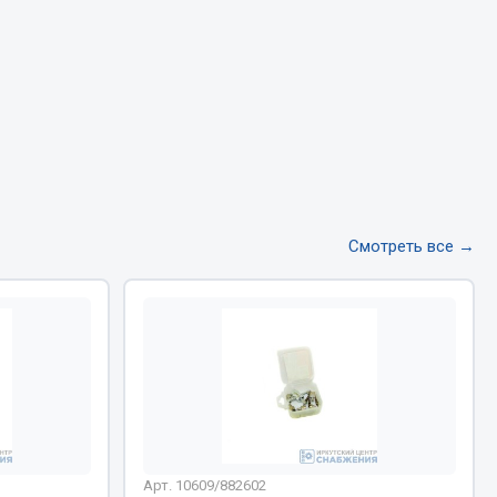
Тормозная система
Двигатель
Подвеска
Система питания
Система выпуска газа
Система охлаждения
Сцепление
Смотреть все →
Показать ещё
Весь раздел
Всё для сварки
Газосварка
Маски, краги сварщика
Арт. 10609/882602