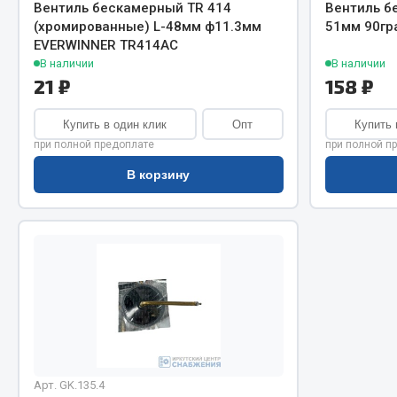
Система о
Колеса и шины
Вентиль бескамерный TR 414
Вентиль б
(хромированные) L-48мм ф11.3мм
51мм 90гр
Сцепление
Система охлаждения
EVERWINNER TR414AC
Ось перед
Подвеска
В наличии
В наличии
Тормозная
Кабина
21 ₽
158 ₽
Электрооб
Оперение кабины
Купить в один клик
Опт
Купить 
при полной предоплате
при полной п
Показать ещё
В корзину
Весь раздел
Весь раздел
Подш
CUMMINS HAFFEN
Весь раздел
Весь раздел
Арт. GK.135.4