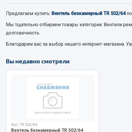
Предлагаем купить:
Вентель безкамерный TR 502/64
по
РТИ
Автом
Мы тщательно отбираем товары категории:
Вентили рем
Кольца уплотнительные
долговечность.
Автоламп
Лента конвейерная
Блоки реле
Благодарим вас за выбор нашего интернет-магазина. У
Манжеты
Вилки наг
Паронит
Выключате
Вы недавно смотрели
Патрубки
клавишны
Прокладки
Выключате
Рукава высокого давления
Выключате
Изолента
Показать ещё
Весь раздел
Весь раздел
Арт. TR 502/64
Запча
Запчасти МАЗ
Вентель безкамерный TR 502/64