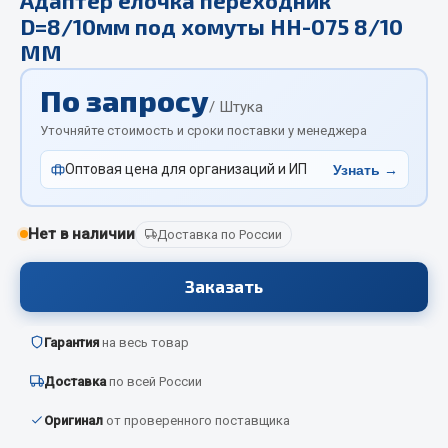
Отопители салона, подогреватели
D=8/10мм под хомуты НН-075 8/10
ММ
Автономные воздушные отопители
Жидкостные подогреватели
По запросу
/ Штука
Отопители салона
Уточняйте стоимость и сроки поставки у менеджера
Подогреватели тосола
Оптовая цена для организаций и ИП
Узнать →
Весь раздел
Нет в наличии
Доставка по России
Автотовары
Заказать
Автозвук
Автокаталоги
Гарантия
на весь товар
Аксессуары автомобильные
Аптечки и знаки автомобильные
Доставка
по всей России
Брызговики
Оригинал
от проверенного поставщика
Вентиляторы кабины