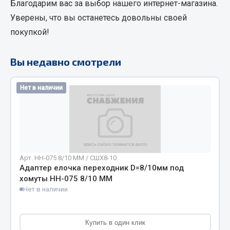
Благодарим вас за выбор нашего интернет-магазина.
Кольца стопорные
Уверены, что вы останетесь довольны своей
Пресс-масленки
покупкой!
Пробки
Пружины
Вы недавно смотрели
Хомуты
Показать ещё
Нет в наличии
Весь раздел
Соединительные элементы
Арт. НН-075 8/10 ММ / СШХ8-10
Адаптер елочка переходник D=8/10мм под
Camozzi
хомуты НН-075 8/10 ММ
Адаптеры и переходники
Нет в наличии
Тройники
Трубки, муфты, гайки
Купить в один клик
Угольники