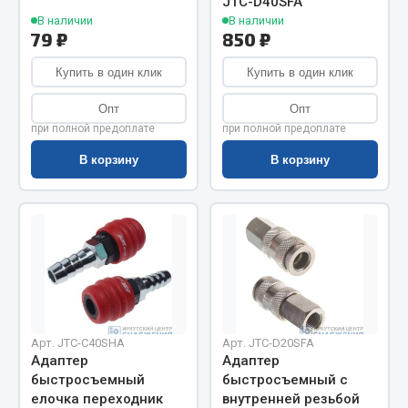
JTC-D40SFA
Весь раздел
В наличии
В наличии
79 ₽
850 ₽
Цепи подъёмные
Купить в один клик
Купить в один клик
Опт
Опт
Весь раздел
при полной предоплате
при полной предоплате
В корзину
В корзину
РТИ
Кольца уплотнительные
Лента конвейерная
Манжеты
Паронит
Патрубки
Арт. JTC-C40SHA
Арт. JTC-D20SFA
Прокладки
Адаптер
Адаптер
Рукава высокого давления
быстросъемный
быстросъемный с
елочка переходник
внутренней резьбой