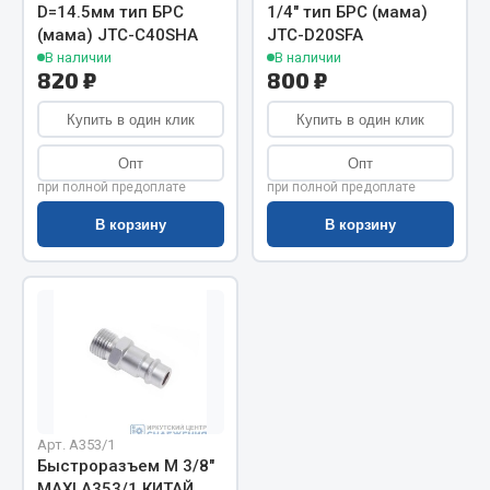
Показать ещё
D=14.5мм тип БРС
1/4" тип БРС (мама)
(мама) JTC-C40SHA
JTC-D20SFA
Весь раздел
В наличии
В наличии
820 ₽
800 ₽
Купить в один клик
Купить в один клик
Автомобильная электрика
Опт
Опт
Автолампы
при полной предоплате
при полной предоплате
Блоки реле и предохранителей
В корзину
В корзину
Вилки нагрузочные
Выключатели и переключатели клавишные
Выключатели кнопочные
Выключатель массы
Изолента
Показать ещё
Арт. А353/1
Весь раздел
Быстроразъем М 3/8"
MAXI А353/1 КИТАЙ