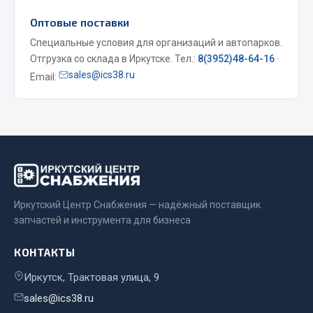
Весь раздел
Оптовые поставки
Специальные условия для организаций и автопарков.
Отгрузка со склада в Иркутске. Тел.:
8(3952)48-64-16
·
Запчасти МАЗ
sales@ics38.ru
Email:
Система питания
Подвеска
Тормозная система
Двери
Окно ветровое
Двигатель
Иркутский Центр Снабжения — надёжный поставщик
Электрооборудование
запчастей и инструмента для бизнеса
Показать ещё
КОНТАКТЫ
Весь раздел
Иркутск, Трактовая улица, 9
sales@ics38.ru
Запчасти Урал