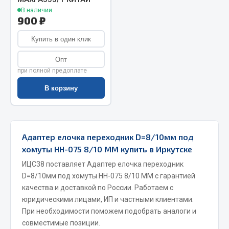
В наличии
Запчасти на полуприцепы
900 ₽
Амортизаторы для полуприцепов
Купить в один клик
Опт
Весь раздел
при полной предоплате
В корзину
Запчасти КамАЗ
Двигатель
Система питания
Адаптер елочка переходник D=8/10мм под
Система выпуска газа
хомуты НН-075 8/10 ММ купить в Иркутске
Система охлаждения
ИЦС38 поставляет Адаптер елочка переходник
Сцепление
D=8/10мм под хомуты НН-075 8/10 ММ с гарантией
Коробка передач
качества и доставкой по России. Работаем с
юридическими лицами, ИП и частными клиентами.
Коробка передач ZF
При необходимости поможем подобрать аналоги и
Показать ещё
совместимые позиции.