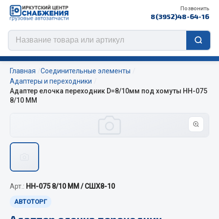
Позвонить
8(3952)48-64-16
Главная
Соединительные элементы
Адаптеры и переходники
Адаптер елочка переходник D=8/10мм под хомуты НН-075
8/10 ММ
Цепи противоскольжения
ЦЕПИ РОССИЯ
ЦЕПИ BOHU (Китай)
Изготовление цепей на колеса BOHU
QITONG
Арт.:
НН-075 8/10 ММ / СШХ8-10
Весь раздел
АВТОТОРГ
Адаптер елочка переходник