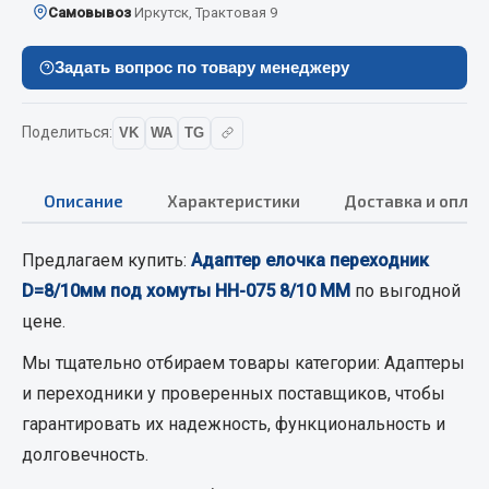
Вымпела
Самовывоз
Иркутск, Трактовая 9
Показать ещё
Задать вопрос по товару менеджеру
Весь раздел
Поделиться:
VK
WA
TG
Смазочные материалы
Описание
Характеристики
Доставка и оплат
Масла
Охладжающие жидкости
Предлагаем купить:
Адаптер елочка переходник
Технические жидкости
D=8/10мм под хомуты НН-075 8/10 ММ
по выгодной
цене.
Весь раздел
Мы тщательно отбираем товары категории:
Адаптеры
и переходники
у проверенных поставщиков, чтобы
МЕТИЗЫ
гарантировать их надежность, функциональность и
долговечность.
Болты
Гайки