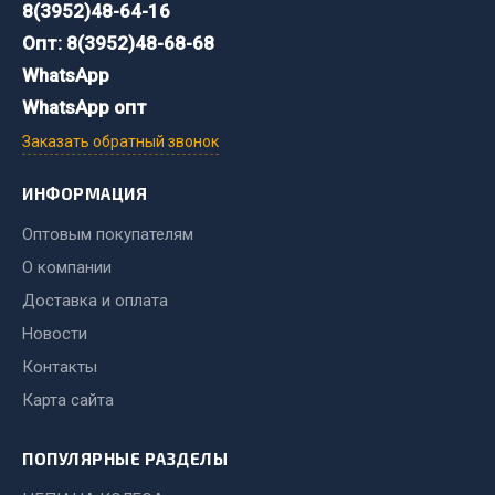
8(3952)48-64-16
Опт: 8(3952)48-68-68
Двигатель
WhatsApp
Мост задний
Система питания
WhatsApp опт
Система выпуска газа
Заказать обратный звонок
Система охлаждения
ИНФОРМАЦИЯ
Сцепление
Тормозная система
Оптовым покупателям
Показать ещё
О компании
Доставка и оплата
Весь раздел
Новости
Контакты
Запчасти ЯМЗ
Карта сайта
Двигатель
ПОПУЛЯРНЫЕ РАЗДЕЛЫ
Система питания