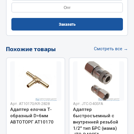
Фитинги
Опт
Штуцеры
Заказать
Весь раздел
Инструмент
Похожие товары
Смотреть все →
Автомобильный инструмент
Измерительный инструмент
Крепежный инструмент
Режущий инструмент
Силовое оборудование
Слесарный инструмент
Арт. AT10170/KR-2828
Арт. JTC-D40SFA
Адаптер елочка Т-
Адаптер
Столярный инструмент
образный D=6мм
быстросъемный с
АВТОТОРГ АТ10170
внутренней резьбой
Показать ещё
1/2" тип БРС (мама)