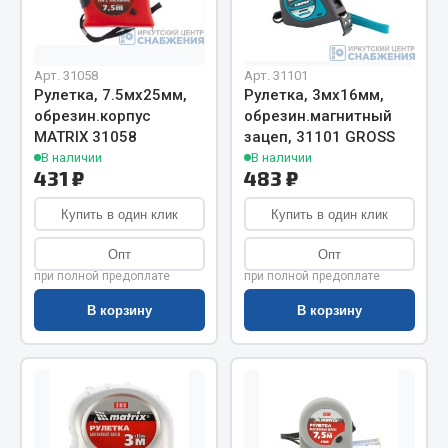
Показать ещё
Весь раздел
Арт. 31058
Арт. 31101
Рулетка, 7.5мх25мм,
Рулетка, 3мх16мм,
Автомобильная электрика
обрезин.корпус
обрезин.магнитный
MATRIX 31058
зацеп, 31101 GROSS
В наличии
В наличии
Автолампы
431 ₽
483 ₽
Блоки реле и предохранителей
Купить в один клик
Купить в один клик
Вилки нагрузочные
Выключатели и переключатели клавишные
Опт
Опт
Выключатели кнопочные
при полной предоплате
при полной предоплате
Выключатель массы
В корзину
В корзину
Изолента
Показать ещё
Весь раздел