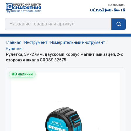
Позвонить
8(3952)48-64-16
Главная
Инструмент
Измерительный инструмент
Рулетки
Рулетка, 5мх27мм, двухкомп.корпус,магнитный зацеп, 2-х
стороняя шкала GROSS 32575
Цепи противоскольжения
В наличии
ЦЕПИ РОССИЯ
ЦЕПИ BOHU (Китай)
Изготовление цепей на колеса BOHU
QITONG
Весь раздел