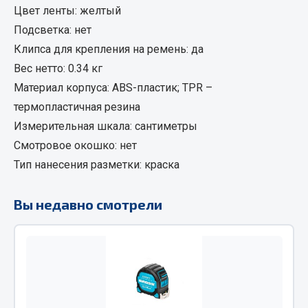
Цвет ленты: желтый
Фитинги
Подсветка: нет
Штуцеры
Клипса для крепления на ремень: да
Весь раздел
Вес нетто: 0.34 кг
Материал корпуса: ABS-пластик; TPR –
термопластичная резина
Инструмент
Измерительная шкала: сантиметры
Смотровое окошко: нет
Автомобильный инструмент
Измерительный инструмент
Тип нанесения разметки: краска
Крепежный инструмент
Режущий инструмент
Вы недавно смотрели
Силовое оборудование
Слесарный инструмент
Столярный инструмент
Показать ещё