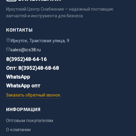
Система выпуска газа
Иркутский Центр Снабжения — надёжный поставщик
Система охлаждения
запчастей и инструмента для бизнеса
Коробка передач
Рулевое управление
КОНТАКТЫ
Тормозная система
Иркутск, Трактовая улица, 9
Показать ещё
sales@ics38.ru
8(3952)48-64-16
Весь раздел
Опт: 8(3952)48-68-68
WhatsApp
Запчасти HOWO
WhatsApp опт
Тормозная система
Заказать обратный звонок
Двигатель
ИНФОРМАЦИЯ
Подвеска
Система питания
Оптовым покупателям
Система выпуска газа
О компании
Система охлаждения