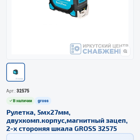
Отопители салона, подогреватели
Автономные воздушные отопители
Жидкостные подогреватели
Отопители салона
Подогреватели тосола
Весь раздел
Автотовары
Арт.:
32575
Автозвук
В наличии
gross
Автокаталоги
Аксессуары автомобильные
Рулетка, 5мх27мм,
двухкомп.корпус,магнитный зацеп,
Аптечки и знаки автомобильные
2-х стороняя шкала GROSS 32575
Брызговики
Вентиляторы кабины