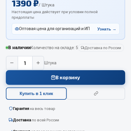
1390 ₽
Вымпела
/ Штука
Настоящая цена действует при условии полной
Показать ещё
предоплаты
Весь раздел
Оптовая цена для организаций и ИП
Узнать →
Смазочные материалы
В наличии
Количество на складе: 5
Доставка по России
Масла
−
+
Штука
Охладжающие жидкости
Технические жидкости
В корзину
Весь раздел
Купить в 1 клик
МЕТИЗЫ
Гарантия
на весь товар
Доставка
по всей России
Болты
Гайки