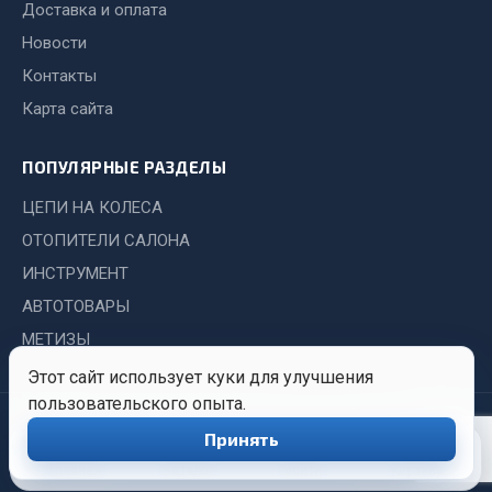
Доставка и оплата
Сцепление
Новости
Показать ещё
Контакты
Карта сайта
Весь раздел
ПОПУЛЯРНЫЕ РАЗДЕЛЫ
Запчасти SHAANXI (SHACMAN)
ЦЕПИ НА КОЛЕСА
Система питания
ОТОПИТЕЛИ САЛОНА
Тормозная система
ИНСТРУМЕНТ
Колеса и шины
АВТОТОВАРЫ
Система охлаждения
МЕТИЗЫ
Подвеска
Этот сайт использует куки для улучшения
Кабина
пользовательского опыта.
Оперение кабины
© 2026 Иркутский Центр
Политика
Обработка
Принять
0
Снабжения. Все права
конфиденциальности
персональных
Показать ещё
защищены.
данных
Главная
Каталог
Войти
Корзина