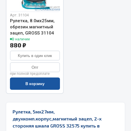
Весь раздел
Арт. 31104
Рулетка, 8.0мх25мм,
Запчасти МАЗ
обрезин.магнитный
зацеп, GROSS 31104
В наличии
Система питания
880 ₽
Подвеска
Тормозная система
Купить в один клик
Двери
Опт
Окно ветровое
при полной предоплате
Двигатель
В корзину
Электрооборудование
Показать ещё
Рулетка, 5мх27мм,
Весь раздел
двухкомп.корпус,магнитный зацеп, 2-х
стороняя шкала GROSS 32575 купить в
Запчасти Урал