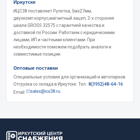
Иркутске
ИЦС38 поставляет Рулетка, 5мх27мм,
Двигатель
двухкомп.корпус,магнитный зацеп, 2-х стороняя
Мост задний
шкала GROSS 32575 с гарантией качества и
Система питания
доставкой по России. Работаем с юридическими
Система выпуска газа
лицами, ИП и частными клиентами. При
Система охлаждения
необходимости поможем подобрать аналоги и
совместимые позиции.
Сцепление
Тормозная система
Оптовые поставки
Показать ещё
Специальные условия для организаций и автопарков.
Отгрузка со склада в Иркутске. Тел.:
8(3952)48-64-16
·
Весь раздел
sales@ics38.ru
Email:
Запчасти ЯМЗ
Двигатель
Система питания