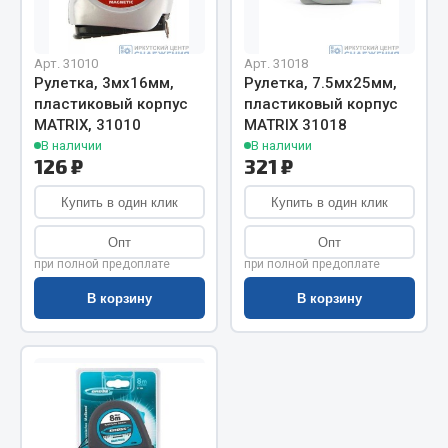
Запчасти на полуприцепы
Арт. 31010
Арт. 31018
Амортизаторы для полуприцепов
Рулетка, 3мх16мм,
Рулетка, 7.5мх25мм,
пластиковый корпус
пластиковый корпус
Весь раздел
MATRIX, 31010
MATRIX 31018
В наличии
В наличии
126 ₽
321 ₽
Запчасти КамАЗ
Купить в один клик
Купить в один клик
Двигатель
Опт
Опт
Система питания
при полной предоплате
при полной предоплате
Система выпуска газа
В корзину
В корзину
Система охлаждения
Сцепление
Коробка передач
Коробка передач ZF
Показать ещё