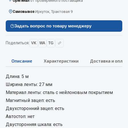
Оригинал
от проверенного поставщика
Кольца стопорные
Самовывоз
Иркутск, Трактовая 9
Пресс-масленки
Пробки
Задать вопрос по товару менеджеру
Пружины
Хомуты
Поделиться:
VK
WA
TG
Показать ещё
Описание
Характеристики
Доставка и оплат
Весь раздел
Длина: 5 м
Соединительные элементы
Ширина ленты: 27 мм
Материал ленты: сталь с нейлоновым покрытием
Camozzi
Магнитный зацеп: есть
Адаптеры и переходники
Двухсторонний зацеп: есть
Тройники
Автостоп: нет
Трубки, муфты, гайки
Двусторонняя шкала: есть
Угольники