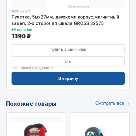
Весь раздел
Арт. 32575
Рулетка, 5мх27мм, двухкомп.корпус,магнитный
Цепи подъёмные
зацеп, 2-х стороняя шкала GROSS 32575
В наличии
1390 ₽
Весь раздел
Купить в один клик
РТИ
Опт
при полной предоплате
Кольца уплотнительные
В корзину
Лента конвейерная
Манжеты
Паронит
Похожие товары
Смотреть все →
Патрубки
Прокладки
Рукава высокого давления