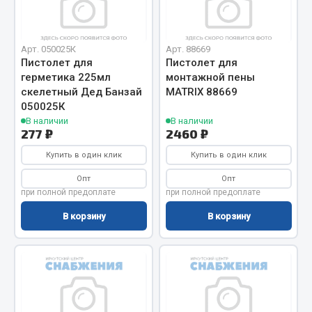
Фитинги
Штуцеры
Арт. 050025К
Арт. 88669
Весь раздел
Пистолет для
Пистолет для
герметика 225мл
монтажной пены
скелетный Дед Банзай
MATRIX 88669
050025К
Инструмент
В наличии
В наличии
277 ₽
2460 ₽
Автомобильный инструмент
Купить в один клик
Купить в один клик
Измерительный инструмент
Опт
Опт
Крепежный инструмент
при полной предоплате
при полной предоплате
Режущий инструмент
В корзину
В корзину
Силовое оборудование
Слесарный инструмент
Столярный инструмент
Показать ещё