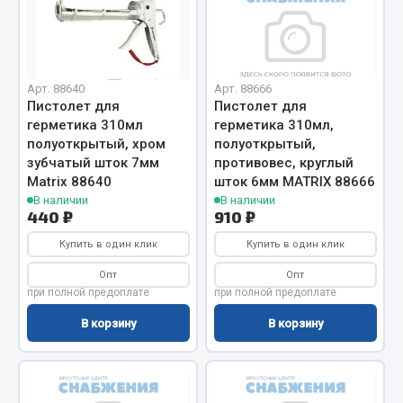
Вымпела
Показать ещё
Весь раздел
Арт. 88640
Арт. 88666
Пистолет для
Пистолет для
герметика 310мл
герметика 310мл,
Смазочные материалы
полуоткрытый, хром
полуоткрытый,
зубчатый шток 7мм
противовес, круглый
Matrix 88640
шток 6мм MATRIX 88666
Масла
В наличии
В наличии
Охладжающие жидкости
440 ₽
910 ₽
Технические жидкости
Купить в один клик
Купить в один клик
Весь раздел
Опт
Опт
при полной предоплате
при полной предоплате
В корзину
В корзину
МЕТИЗЫ
Болты
Гайки