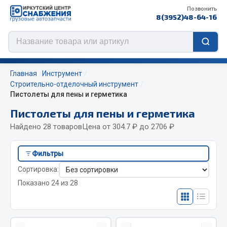
Позвонить
8(3952)48-64-16
Главная
Инструмент
Строительно-отделочный инструмент
Пистолеты для пены и герметика
Цепи противоскольжения
Пистолеты для пены и герметика
Найдено 28 товаров
Цена от 304.7 ₽ до 2706 ₽
ЦЕПИ РОССИЯ
ЦЕПИ BOHU (Китай)
Фильтры
Изготовление цепей на колеса BOHU
Сортировка:
QITONG
Показано 24 из 28
Весь раздел