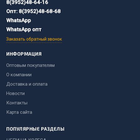
Стропы
8(3952)48-64-16
Стяжки
Опт: 8(3952)48-68-68
Тросы
WhatsApp
WhatsApp опт
Весь раздел
Заказать обратный звонок
Автохимия
ИНФОРМАЦИЯ
Оптовым покупателям
3 ton
О компании
Abro
Доставка и оплата
Agat auto
Новости
Alteco
Контакты
Aвтосил
Chevron
Карта сайта
Cosmo
ПОПУЛЯРНЫЕ РАЗДЕЛЫ
Показать ещё