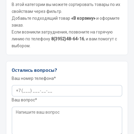
В этой категории вы можете сортировать товары по их
JSB
свойствам через фильтр.
Добавьте подходящий товар
«В корзину»
и оформите
Mann-filter
заказ.
Vic
Если возникли затруднения, позвоните на горячую
Автоторг
линию по телефону
8(3952)48-64-16
, и вам помогут с
Дифа
выбором.
Цитрон
Фильтры DONALDSON
Остались вопросы?
Показать ещё
Ваш номер телефона*
Весь раздел
Ваш вопрос*
Всё для сварки
Газосварка
Маски, краги сварщика
Сварочное оборудование