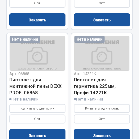
Система выпуска газа
Опт
Опт
Система охлаждения
Коробка передач
Заказать
Заказать
Рулевое управление
Тормозная система
Нет в наличии
Нет в наличии
Показать ещё
Весь раздел
Арт. 06868
Арт. 14221К
Пистолет для
Пистолет для
Запчасти HOWO
монтажной пены DEXX
герметика 225мм,
PROFI 06868
Профи 14221К
Тормозная система
Нет в наличии
Нет в наличии
Двигатель
Купить в один клик
Купить в один клик
Подвеска
Опт
Опт
Система питания
Система выпуска газа
Заказать
Заказать
Система охлаждения