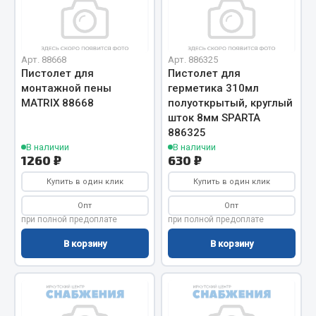
Кольца стопорные
Пресс-масленки
Пробки
Арт. 88668
Арт. 886325
Пистолет для
Пистолет для
Пружины
монтажной пены
герметика 310мл
Хомуты
MATRIX 88668
полуоткрытый, круглый
шток 8мм SPARTA
Показать ещё
886325
В наличии
В наличии
Весь раздел
1260 ₽
630 ₽
Купить в один клик
Купить в один клик
Соединительные элементы
Опт
Опт
при полной предоплате
при полной предоплате
Camozzi
В корзину
В корзину
Адаптеры и переходники
Тройники
Трубки, муфты, гайки
Угольники