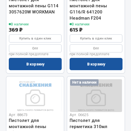
Показать ещё
монтажной пены G114
монтажной пены
3057620W WORKMAN
G116/R 641200
Весь раздел
Headman F204
В наличии
В наличии
369 ₽
615 ₽
Автомобильная электрика
Купить в один клик
Купить в один клик
Автолампы
Опт
Опт
при полной предоплате
при полной предоплате
Блоки реле и предохранителей
В корзину
В корзину
Вилки нагрузочные
Выключатели и переключатели клавишные
Выключатели кнопочные
Нет в наличии
Выключатель массы
Изолента
Показать ещё
Арт. 88673
Арт. 06625
Пистолет для
Пистолет для
Весь раздел
монтажной пены
герметика 310мл