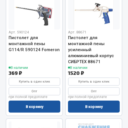
Отопители салона, подогреватели
Автономные воздушные отопители
Жидкостные подогреватели
Отопители салона
Арт. 590124
Арт. 88671
Пистолет для
Пистолет для
Подогреватели тосола
монтажной пены
монтажной пены
G114/R 590124 Fomeron
усиленный
Весь раздел
алюминиевый корпус
СИБРТЕХ 88671
В наличии
В наличии
Автотовары
369 ₽
1520 ₽
Купить в один клик
Купить в один клик
Автозвук
Опт
Опт
Автокаталоги
при полной предоплате
при полной предоплате
Аксессуары автомобильные
В корзину
В корзину
Аптечки и знаки автомобильные
Брызговики
Вентиляторы кабины