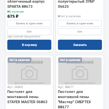
облегченный корпус
полуоткрытый ЗУБР
SPARTA 88673
06625
Запчасти на полуприцепы
В наличии
675 ₽
Нет в наличии
Амортизаторы для полуприцепов
Купить в один клик
Купить в один клик
Весь раздел
Опт
Опт
при полной предоплате
Запчасти КамАЗ
В корзину
Заказать
Двигатель
Нет в наличии
Нет в наличии
Система питания
Система выпуска газа
Система охлаждения
Сцепление
Арт. 06863
Арт. 88677
Коробка передач
Пистолет для
Пистолет для
Коробка передач ZF
монтажной пены
монтажной пены
STAYER MASTER 06863
"Мастер" СИБРТЕХ
Показать ещё
88677