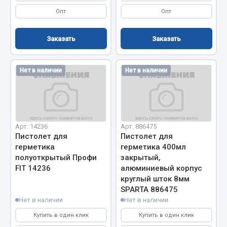
Опт
Опт
Двигатель
Мост задний
Заказать
Заказать
Система питания
Система выпуска газа
Нет в наличии
Нет в наличии
Система охлаждения
Сцепление
Тормозная система
Показать ещё
Арт. 14236
Арт. 886475
Пистолет для
Пистолет для
Весь раздел
герметика
герметика 400мл
полуоткрытый Профи
закрытый,
FIT 14236
алюминиевый корпус
Запчасти ЯМЗ
круглый шток 8мм
SPARTA 886475
Нет в наличии
Нет в наличии
Двигатель
Система питания
Купить в один клик
Купить в один клик