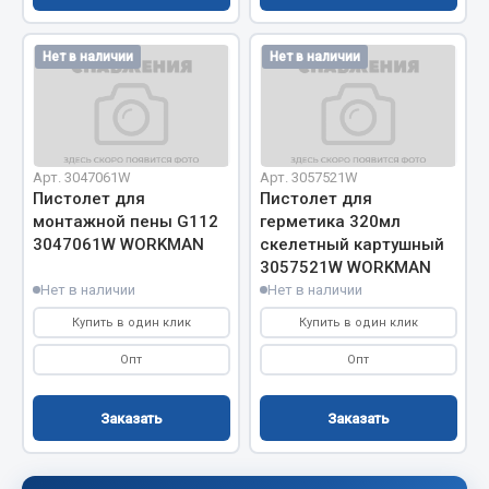
Сцепление
Нет в наличии
Нет в наличии
Показать ещё
Весь раздел
Арт. 3047061W
Арт. 3057521W
Запчасти SHAANXI (SHACMAN)
Пистолет для
Пистолет для
монтажной пены G112
герметика 320мл
Система питания
3047061W WORKMAN
скелетный картушный
Тормозная система
3057521W WORKMAN
Нет в наличии
Нет в наличии
Колеса и шины
Система охлаждения
Купить в один клик
Купить в один клик
Подвеска
Опт
Опт
Кабина
Оперение кабины
Заказать
Заказать
Показать ещё