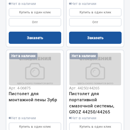
Нет в наличии
Нет в наличии
Весь раздел
Купить в один клик
Купить в один клик
Опт
Опт
Запчасти МАЗ
Заказать
Заказать
Система питания
Подвеска
Тормозная система
Нет в наличии
Нет в наличии
Двери
Окно ветровое
Двигатель
Электрооборудование
Арт. 4-06875
Арт. 44250/44265
Пистолет для
Пистолет для
Показать ещё
монтажной пены Зубр
портативной
смазочной системы,
Весь раздел
GROZ 44250/44265
Нет в наличии
Нет в наличии
Купить в один клик
Купить в один клик
Запчасти Урал