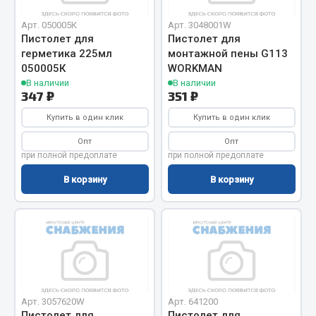
Весь раздел
Арт. 050005К
Арт. 3048001W
Пистолет для
Пистолет для
Цепи подъёмные
герметика 225мл
монтажной пены G113
050005К
WORKMAN
В наличии
В наличии
347 ₽
351 ₽
Весь раздел
Купить в один клик
Купить в один клик
РТИ
Опт
Опт
при полной предоплате
при полной предоплате
Кольца уплотнительные
В корзину
В корзину
Лента конвейерная
Манжеты
Паронит
Патрубки
Прокладки
Рукава высокого давления
Арт. 3057620W
Арт. 641200
Пистолет для
Пистолет для