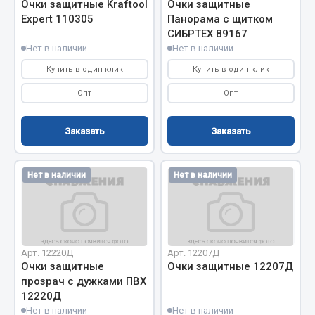
Очки защитные Kraftool
Очки защитные
Expert 110305
Панорама с щитком
Запчасти на полуприцепы
СИБРТЕХ 89167
Нет в наличии
Нет в наличии
Амортизаторы для полуприцепов
Купить в один клик
Купить в один клик
Весь раздел
Опт
Опт
Запчасти КамАЗ
Заказать
Заказать
Двигатель
Нет в наличии
Нет в наличии
Система питания
Система выпуска газа
Система охлаждения
Сцепление
Арт. 12220Д
Арт. 12207Д
Коробка передач
Очки защитные
Очки защитные 12207Д
Коробка передач ZF
прозрач с дужками ПВХ
12220Д
Показать ещё
Нет в наличии
Нет в наличии