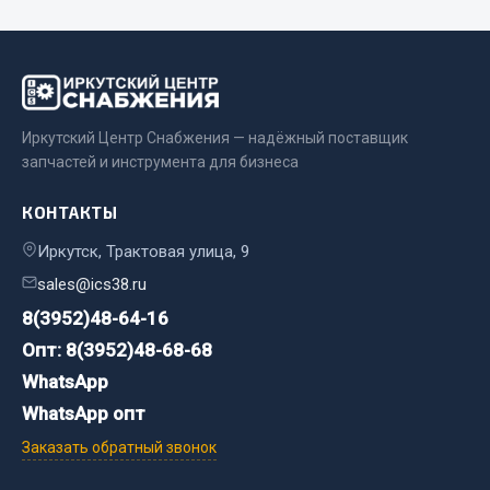
Сварочные материалы
Весь раздел
Иркутский Центр Снабжения — надёжный поставщик
CUMMINS HAFFEN
запчастей и инструмента для бизнеса
КОНТАКТЫ
Весь раздел
Иркутск, Трактовая улица, 9
sales@ics38.ru
Подшипники
8(3952)48-64-16
Опт: 8(3952)48-68-68
Весь раздел
WhatsApp
WhatsApp опт
Стяжки, тросы, канаты
Заказать обратный звонок