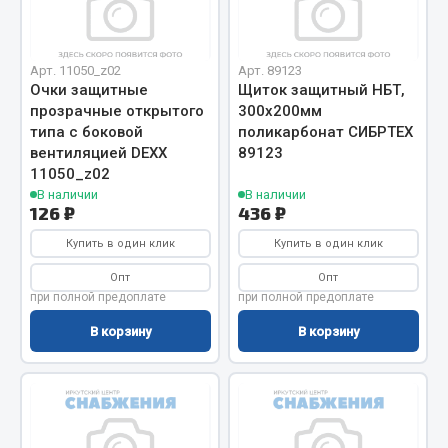
Фитинги
Штуцеры
Арт. 11050_z02
Арт. 89123
Весь раздел
Очки защитные
Щиток защитный НБТ,
прозрачные открытого
300х200мм
типа с боковой
поликарбонат СИБРТЕХ
вентиляцией DEXX
89123
Инструмент
11050_z02
В наличии
В наличии
Автомобильный инструмент
126 ₽
436 ₽
Измерительный инструмент
Купить в один клик
Купить в один клик
Крепежный инструмент
Опт
Опт
Режущий инструмент
при полной предоплате
при полной предоплате
Силовое оборудование
В корзину
В корзину
Слесарный инструмент
Столярный инструмент
Показать ещё