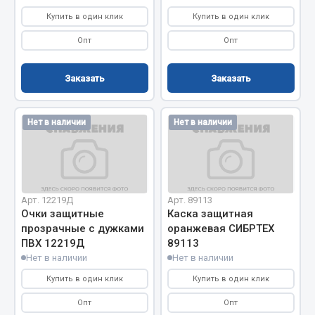
Купить в один клик
Купить в один клик
Весь раздел
Опт
Опт
Запчасти МАЗ
Заказать
Заказать
Система питания
Подвеска
Нет в наличии
Нет в наличии
Тормозная система
Двери
Окно ветровое
Двигатель
Арт. 12219Д
Арт. 89113
Электрооборудование
Очки защитные
Каска защитная
прозрачные с дужками
оранжевая СИБРТЕХ
Показать ещё
ПВХ 12219Д
89113
Нет в наличии
Нет в наличии
Весь раздел
Купить в один клик
Купить в один клик
Опт
Опт
Запчасти Урал