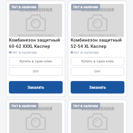
Система выпуска газа
Нет в наличии
Нет в наличии
Система охлаждения
Коробка передач
Рулевое управление
Тормозная система
Комбинезон защитный
Комбинезон защитный
Показать ещё
60-62 XXXL Каспер
52-54 XL Каспер
Нет в наличии
Нет в наличии
Весь раздел
Купить в один клик
Купить в один клик
Опт
Опт
Запчасти HOWO
Заказать
Заказать
Тормозная система
Двигатель
Нет в наличии
Нет в наличии
Подвеска
Система питания
Система выпуска газа
Система охлаждения