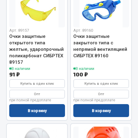
Вымпела
Показать ещё
Весь раздел
Арт. 89157
Арт. 89160
Очки защитные
Очки защитные
открытого типа
закрытого типа с
Смазочные материалы
желтые, ударопрочный
непрямой вентиляцией
поликарбонат СИБРТЕХ
СИБРТЕХ 89160
89157
Масла
В наличии
В наличии
Охладжающие жидкости
91 ₽
100 ₽
Технические жидкости
Купить в один клик
Купить в один клик
Весь раздел
Опт
Опт
при полной предоплате
при полной предоплате
В корзину
В корзину
МЕТИЗЫ
Болты
Гайки