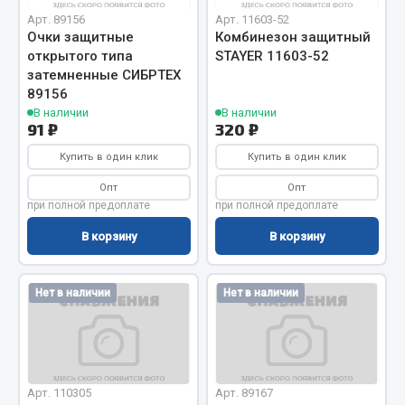
Показать ещё
Арт. 89156
Арт. 11603-52
Очки защитные
Комбинезон защитный
Весь раздел
открытого типа
STAYER 11603-52
затемненные СИБРТЕХ
89156
Автомобильная электрика
В наличии
В наличии
91 ₽
320 ₽
Автолампы
Купить в один клик
Купить в один клик
Блоки реле и предохранителей
Опт
Опт
Вилки нагрузочные
при полной предоплате
при полной предоплате
Выключатели и переключатели клавишные
В корзину
В корзину
Выключатели кнопочные
Выключатель массы
Нет в наличии
Нет в наличии
Изолента
Показать ещё
Весь раздел
Арт. 110305
Арт. 89167