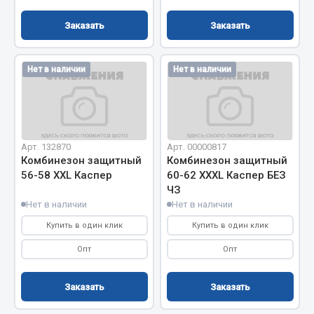
Заказать
Заказать
Двигатель
Мост задний
Система питания
Нет в наличии
Нет в наличии
Система выпуска газа
Система охлаждения
Сцепление
Тормозная система
Арт. 132870
Арт. 00000817
Комбинезон защитный
Комбинезон защитный
Показать ещё
56-58 XХL Каспер
60-62 XXXL Каспер БЕЗ
ЧЗ
Весь раздел
Нет в наличии
Нет в наличии
Купить в один клик
Купить в один клик
Запчасти ЯМЗ
Опт
Опт
Двигатель
Заказать
Заказать
Система питания