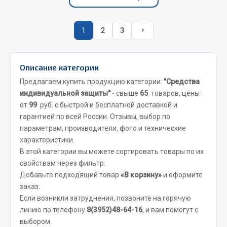
Весь раздел
1
2
3
Запчасти FAW
Подвеска
Описание категории
Двигатель
Предлагаем купить продукцию категории:
"Средства
Система охлаждения
индивидуальной защиты"
- свыше
65
товаров, цены
Сцепление
от
99
руб. с быстрой и бесплатной доставкой и
Ось передняя
гарантией по всей России. Отзывы, выбор по
Тормозная система
параметрам, производители, фото и технические
характеристики.
Электрооборудование
В этой категории вы можете сортировать товары по их
Показать ещё
свойствам через фильтр.
Добавьте подходящий товар
«В корзину»
и оформите
Весь раздел
заказ.
Если возникли затруднения, позвоните на горячую
линию по телефону
8(3952)48-64-16
, и вам помогут с
Фильтры
выбором.