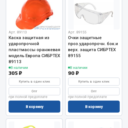
Отопители салона, подогреватели
ef60c285d8d5)
Автономные воздушные отопители
Жидкостные подогреватели
Отопители салона
Арт. 89113
Арт. 89155
ef60c285d8fd)
Каска защитная из
Очки защитные
Подогреватели тосола
ударопрочной
проз.ударопрочн. бок.и
пластмассы оранжевая
верх. защита СИБРТЕХ
Весь раздел
модель Европа СИБРТЕХ
89155
89113
В наличии
В наличии
Автотовары
305 ₽
90 ₽
Купить в один клик
Купить в один клик
Автозвук
Опт
Опт
Автокаталоги
при полной предоплате
при полной предоплате
Аксессуары автомобильные
В корзину
В корзину
Аптечки и знаки автомобильные
Брызговики
Вентиляторы кабины