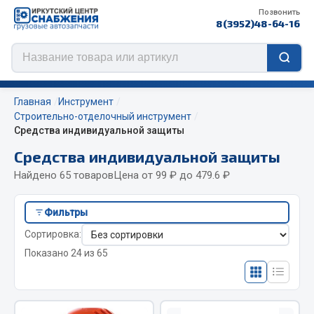
Позвонить
8(3952)48-64-16
Главная
Инструмент
Строительно-отделочный инструмент
Средства индивидуальной защиты
Цепи противоскольжения
Средства индивидуальной защиты
Найдено 65 товаров
Цена от 99 ₽ до 479.6 ₽
ЦЕПИ РОССИЯ
ЦЕПИ BOHU (Китай)
Фильтры
Изготовление цепей на колеса BOHU
Сортировка:
QITONG
Показано 24 из 65
Весь раздел