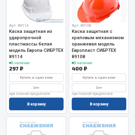
Кольца стопорные
Пресс-масленки
Пробки
Арт. 89114
Арт. 89108
Каска защитная из
Каска защитная с
Пружины
ударопрочной
храповым механизмом
Хомуты
пластмассы белая
оранжевая модель
модель Европа СИБРТЕХ
Европласт СИБРТЕХ
Показать ещё
89114
89108
В наличии
В наличии
Весь раздел
297 ₽
400 ₽
Купить в один клик
Купить в один клик
Соединительные элементы
Опт
Опт
при полной предоплате
при полной предоплате
Camozzi
В корзину
В корзину
Адаптеры и переходники
Тройники
Трубки, муфты, гайки
Угольники