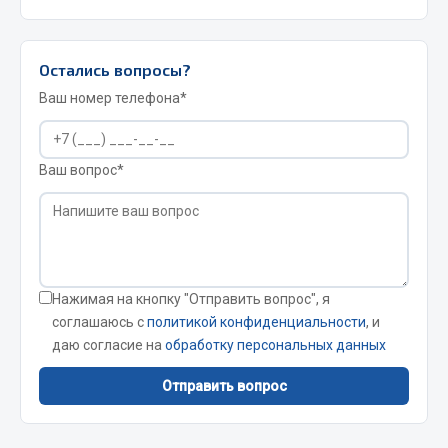
JSB
Mann-filter
Остались вопросы?
Vic
Ваш номер телефона*
Автоторг
Дифа
Ваш вопрос*
Цитрон
Фильтры DONALDSON
Показать ещё
Весь раздел
Нажимая на кнопку "Отправить вопрос", я
соглашаюсь с
политикой конфиденциальности
, и
Всё для сварки
даю согласие на
обработку персональных данных
Отправить вопрос
Газосварка
Маски, краги сварщика
Сварочное оборудование