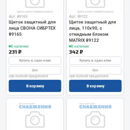
Весь раздел
Арт. 89165
Арт. 89122
Цепи подъёмные
Щиток защитный для
Щиток защитный для
лица СВОНА СИБРТЕХ
лица, 110х90, с
89165
откидным блоком
Весь раздел
MATRIX 89122
В наличии
В наличии
231 ₽
342 ₽
РТИ
Купить в один клик
Купить в один клик
Опт
Опт
Кольца уплотнительные
при полной предоплате
при полной предоплате
Лента конвейерная
В корзину
В корзину
Манжеты
Паронит
Патрубки
Прокладки
Рукава высокого давления