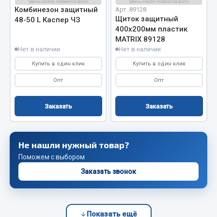
Комбинезон защитный
Арт. 89128
Сцепление
Щиток защитный
48-50 L Каспер ЧЗ
Показать ещё
400х200мм пластик
MATRIX 89128
Нет в наличии
Нет в наличии
Весь раздел
Купить в один клик
Купить в один клик
Запчасти SHAANXI (SHACMAN)
Опт
Опт
Система питания
Заказать
Заказать
Тормозная система
Колеса и шины
Система охлаждения
Не нашли нужный товар?
Подвеска
Поможем с выбором
Кабина
Заказать звонок
Оперение кабины
Показать ещё
Показать ещё