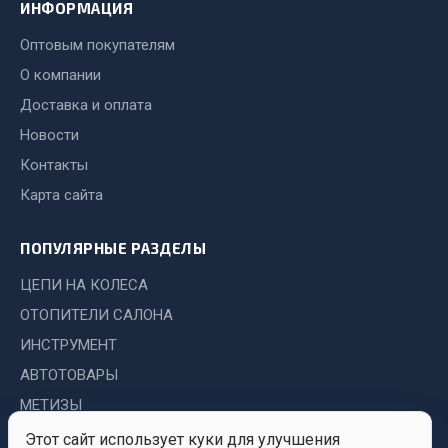
Стропы
ИНФОРМАЦИЯ
Стяжки
Оптовым покупателям
Тросы
О компании
Весь раздел
Доставка и оплата
Новости
Контакты
Автохимия
Карта сайта
3 ton
ПОПУЛЯРНЫЕ РАЗДЕЛЫ
Abro
Agat auto
ЦЕПИ НА КОЛЕСА
Alteco
ОТОПИТЕЛИ САЛОНА
Aвтосил
ИНСТРУМЕНТ
Chevron
АВТОТОВАРЫ
Cosmo
МЕТИЗЫ
Показать ещё
Этот сайт использует куки для улучшения