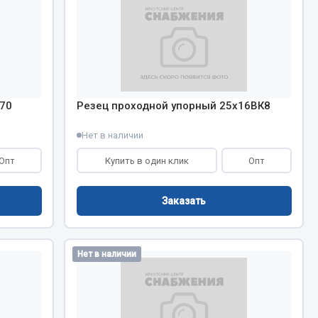
Chevron
Cosmo
Показать ещё
Весь раздел
70
Резец проходной упорный 25х16ВК8
Нет в наличии
Аккумуляторы
Опт
Купить в один клик
Опт
ТАВ
ЯМАЛ
Заказать
Solite
ТЮМЕНЬ
Нет в наличии
OURSUN
FORVARD
DELТА