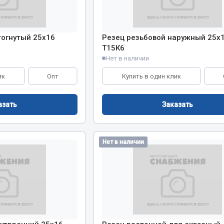
тогнутый 25х16
Резец резьбовой наружный 25х
Т15К6
Нет в наличии
ик
Опт
Купить в один клик
азать
Заказать
Нет в наличии