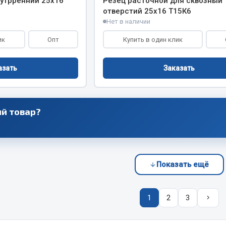
нутрренний 25х16
Резец расточной для сквозный
отверстий 25х16 Т15К6
Нет в наличии
ик
Опт
Купить в один клик
азать
Заказать
й товар?
Показать ещё
1
2
3