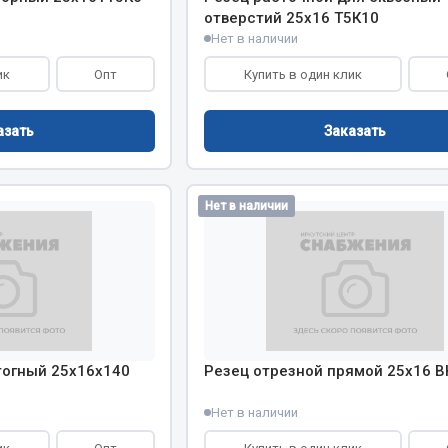
отверстий 25х16 Т5К10
Нет в наличии
Запчасти на полупри
обильная электрика
ик
Опт
Купить в один клик
Амортизаторы для полуприц
ы
азать
Заказать
 и предохранителей
рузочные
ли и переключатели
Нет в наличии
е
ли кнопочные
ль массы
Показать ещё
тогный 25х16х140
Резец отрезной прямой 25х16 В
Весь раздел
Нет в наличии
сти Урал
Запчасти ЯМЗ