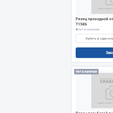
Весь раздел
Весь раздел
Резец проходной о
Т15К6
Прочий инструмент
Нет в наличии
Купить в один кл
Ящики для инструмента и органайзеры
Сумки для инструмента
Зак
Хозяйственные товары
Пушки тепловые
Весь раздел
Нет в наличии