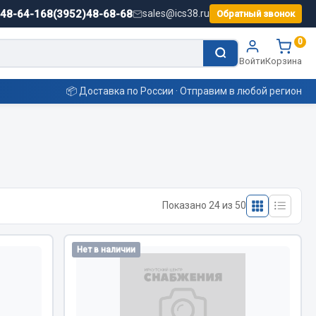
)48-64-16
8(3952)48-68-68
sales@ics38.ru
Обратный звонок
0
Войти
Корзина
📦 Доставка по России · Отправим в любой регион
Смазочные материалы
Масла
Показано 24 из 50
Охладжающие жидкости
Технические жидкости
ьные
Нет в наличии