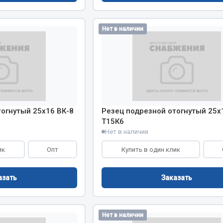
хлаждения
Vic
Автоторг
Нет в наличии
няя
Дифа
 система
Цитрон
орудование
Фильтры DONALDSON
Показать ещё
Показать ещё
Весь раздел
огнутый 25х16 ВК-8
Резец подрезной отогнутый 25х
Т15К6
Нет в наличии
ипники
Стяжки, тросы, канат
ик
Опт
Купить в один клик
Стропы
азать
Заказать
Стяжки
Тросы
Нет в наличии