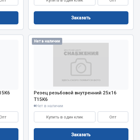
Опт
Купить в один клик
Опт
Тормозная система
Заказать
Двигатель
Подвеска
Система питания
Нет в наличии
Система выпуска газа
Система охлаждения
Сцепление
Показать ещё
Весь раздел
15К6
Резец резьбовой внутренний 25х16
Т15К6
Нет в наличии
Всё для сварки
Опт
Купить в один клик
Опт
Газосварка
Маски, краги сварщика
Заказать