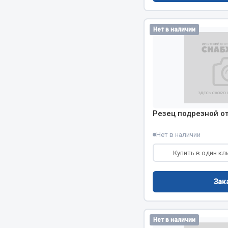
Система о
Колеса и шины
Сцепление
Система охлаждения
Нет в наличии
Ось перед
Подвеска
Тормозная
Кабина
Электрооб
Оперение кабины
Показать ещё
Весь раздел
Весь раздел
Резец подрезной от
Нет в наличии
Подш
CUMMINS HAFFEN
Купить в один кл
Весь раздел
Весь раздел
Зак
Нет в наличии