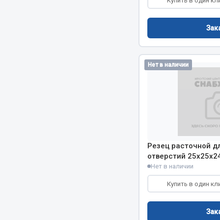
Купить в один кл
Двигатель
Система питания
Зак
Мост задн
Подвеска
Система п
Тормозная система
Система вы
Двери
Нет в наличии
Система о
Окно ветровое
Сцепление
Двигатель
Тормозная
Электрооборудование
Показать ещё
Весь раздел
Весь раздел
Резец расточной д
отверстий 25х25х2
Нет в наличии
Запча
Запчасти SHAANXI (SHACMAN)
Купить в один кл
Подвеска
Система питания
Двигатель
Тормозная система
Зак