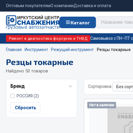
Оптовым покупателям
О компании
Доставка и оплата
Каталог
Самовывоз с ПН–ПТ с 
Ремонт и диагностика форсунок и ТНВД
Главная
Инструмент
Режущий инструмент
Резцы токарные
Резцы токарные
Отопи
Цепи противоскольжения
подо
Найдено 50 товаров
Автономны
ЦЕПИ РОССИЯ
Бренд
Сортировка:
Жидкостны
ЦЕПИ BOHU (Китай)
РОССИЯ (2)
Отопители
Изготовление цепей на колеса BOHU
Нет в наличии
Подогрева
QITONG
Сбросить