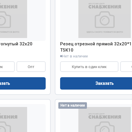
Весь раздел
тогнутый 32х20
Резец отрезной прямой 32х20*1
Т5К10
Нет в наличии
Садовый инвентарь
монтаж
ик
Опт
Купить в один клик
 для шиномонтажа
Весь раздел
азать
Заказать
т и оборудование для
жа
 для ремонта шин и камер
Нет в наличии