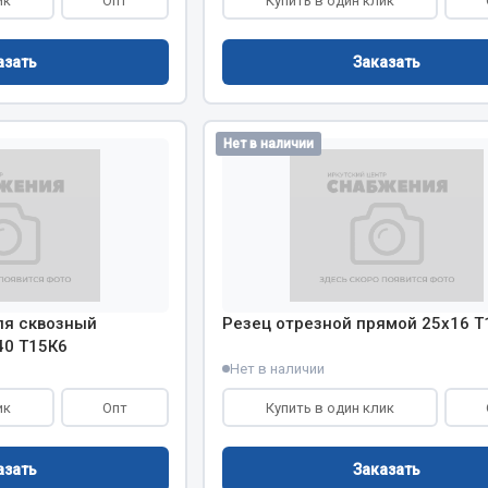
ик
Опт
Купить в один клик
Двигатель
азать
Заказать
ий
Система питания
итания
Система выпуска газа
пуска газа
Система охлаждения
Нет в наличии
хлаждения
Коробка передач
Рулевое управление
 система
Тормозная система
Показать ещё
Показать ещё
Весь раздел
ля сквозный
Резец отрезной прямой 25х16 Т
40 Т15К6
Нет в наличии
сти FAW
Фильтры
ик
Опт
Купить в один клик
JSB
азать
Заказать
Mann-filter