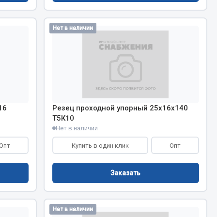
Сварочное оборудование
Сварочные материалы
Нет в наличии
Весь раздел
16
Резец проходной упорный 25х16х140
Т5К10
Нет в наличии
Автохимия
ы
Опт
Купить в один клик
Опт
3 ton
Заказать
Abro
Agat auto
Alteco
Нет в наличии
Aвтосил