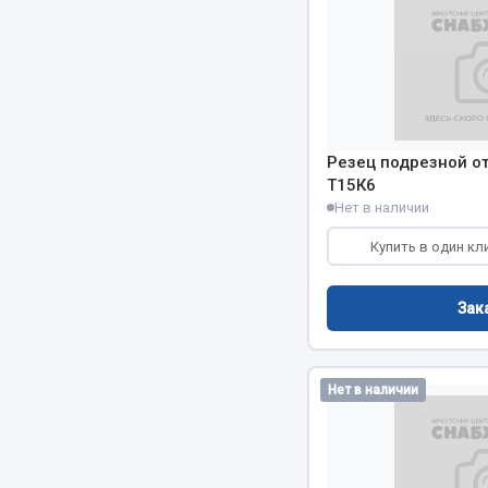
Резец подрезной о
Т15К6
Нет в наличии
Хозтовары
Шино
Купить в один кл
Горелки, баллоны, плитки газовые
Автохимия
Замки
Вентили
Зак
Лампы паяльные, керосиновые
Инструмен
Сантехника
шиномонт
Спецодежда
Материалы
Нет в наличии
Лестницы, стремянки
Товары для дома