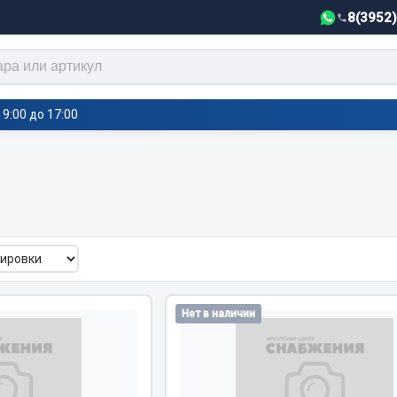
8(3952
9:00 до 17:00
тели салона,
Автотовары
греватели
Автозвук
е воздушные отопители
Автокаталоги
е подогреватели
Аксессуары автомобильные
 салона
Аптечки и знаки автомобил
Нет в наличии
тели тосола
Брызговики
Вентиляторы кабины
Вымпела