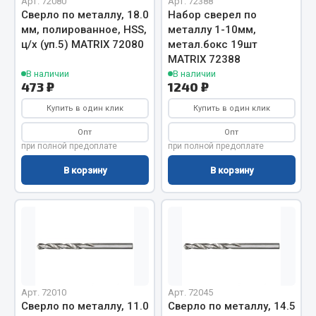
Арт. 72080
Арт. 72388
Сверло по металлу, 18.0
Набор сверел по
Запчасти на полуприцепы
мм, полированное, HSS,
металлу 1-10мм,
ц/х (уп.5) MATRIX 72080
метал.бокс 19шт
Амортизаторы для полуприцепов
MATRIX 72388
В наличии
В наличии
Весь раздел
473 ₽
1240 ₽
Купить в один клик
Купить в один клик
Запчасти КамАЗ
Опт
Опт
при полной предоплате
при полной предоплате
Двигатель
В корзину
В корзину
Система питания
Система выпуска газа
Система охлаждения
Сцепление
Коробка передач
Коробка передач ZF
Арт. 72010
Арт. 72045
Показать ещё
Сверло по металлу, 11.0
Сверло по металлу, 14.5