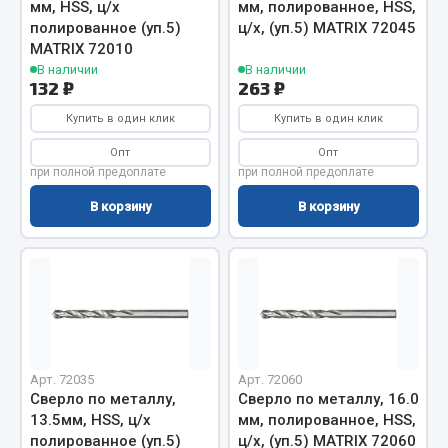
мм, HSS, ц/х
мм, полированное, HSS,
Весь раздел
полированное (уп.5)
ц/х, (уп.5) MATRIX 72045
MATRIX 72010
В наличии
В наличии
132 ₽
263 ₽
Запчасти МАЗ
Купить в один клик
Купить в один клик
Система питания
Опт
Опт
Подвеска
при полной предоплате
при полной предоплате
Тормозная система
В корзину
В корзину
Двери
Окно ветровое
Двигатель
Электрооборудование
Показать ещё
Арт. 72035
Арт. 72060
Весь раздел
Сверло по металлу,
Сверло по металлу, 16.0
13.5мм, HSS, ц/х
мм, полированное, HSS,
полированное (уп.5)
ц/х, (уп.5) MATRIX 72060
Запчасти Урал