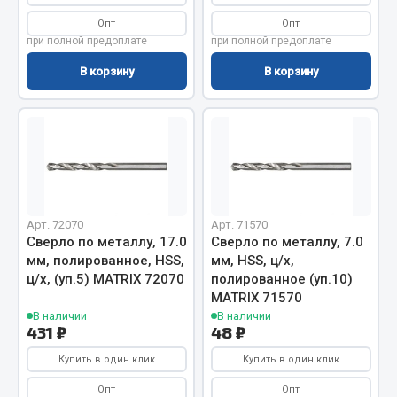
Сцепление
Опт
Опт
при полной предоплате
при полной предоплате
Показать ещё
В корзину
В корзину
Весь раздел
Запчасти SHAANXI (SHACMAN)
Система питания
Тормозная система
Арт. 72070
Арт. 71570
Колеса и шины
Сверло по металлу, 17.0
Сверло по металлу, 7.0
мм, полированное, HSS,
мм, HSS, ц/х,
Система охлаждения
ц/х, (уп.5) MATRIX 72070
полированное (уп.10)
Подвеска
MATRIX 71570
Кабина
В наличии
В наличии
431 ₽
48 ₽
Оперение кабины
Купить в один клик
Купить в один клик
Показать ещё
Опт
Опт