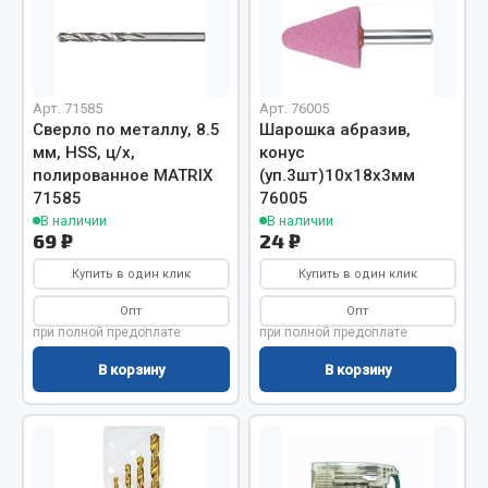
Кольца стопорные
Пресс-масленки
Пробки
Арт. 71585
Арт. 76005
Пружины
Сверло по металлу, 8.5
Шарошка абразив,
Хомуты
мм, HSS, ц/х,
конус
полированное MATRIX
(уп.3шт)10х18х3мм
Показать ещё
71585
76005
В наличии
В наличии
Весь раздел
69 ₽
24 ₽
Купить в один клик
Купить в один клик
Соединительные элементы
Опт
Опт
при полной предоплате
при полной предоплате
Camozzi
В корзину
В корзину
Адаптеры и переходники
Тройники
Трубки, муфты, гайки
Угольники