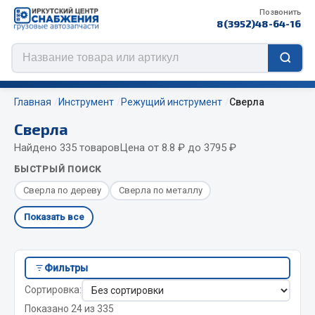
Позвонить
8(3952)48-64-16
Главная
Инструмент
Режущий инструмент
Сверла
Сверла
Найдено 335 товаров
Цена от 8.8 ₽ до 3795 ₽
Цепи противоскольжения
БЫСТРЫЙ ПОИСК
ЦЕПИ РОССИЯ
Сверла по дереву
Сверла по металлу
ЦЕПИ BOHU (Китай)
Показать все
Изготовление цепей на колеса BOHU
QITONG
Фильтры
Весь раздел
Сортировка:
Показано 24 из 335