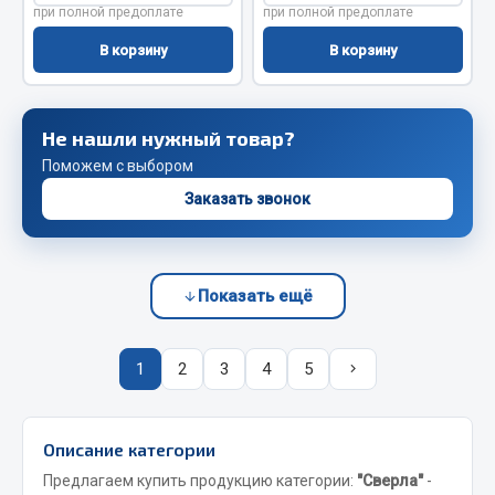
Весь раздел
при полной предоплате
при полной предоплате
В корзину
В корзину
Запчасти FAW
Подвеска
Не нашли нужный товар?
Двигатель
Поможем с выбором
Система охлаждения
Заказать звонок
Сцепление
Ось передняя
Тормозная система
Показать ещё
Электрооборудование
Показать ещё
1
2
3
4
5
Весь раздел
Описание категории
Фильтры
Предлагаем купить продукцию категории:
"Сверла"
-