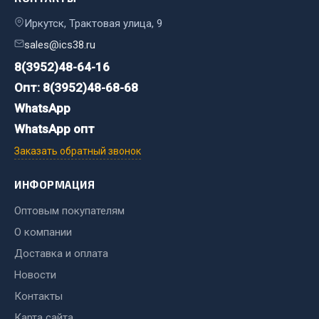
Стропы
Стяжки
Иркутск, Трактовая улица, 9
Тросы
sales@ics38.ru
8(3952)48-64-16
Весь раздел
Опт: 8(3952)48-68-68
WhatsApp
Автохимия
WhatsApp опт
Заказать обратный звонок
3 ton
Abro
ИНФОРМАЦИЯ
Agat auto
Оптовым покупателям
Alteco
О компании
Aвтосил
Доставка и оплата
Chevron
Cosmo
Новости
Контакты
Показать ещё
Карта сайта