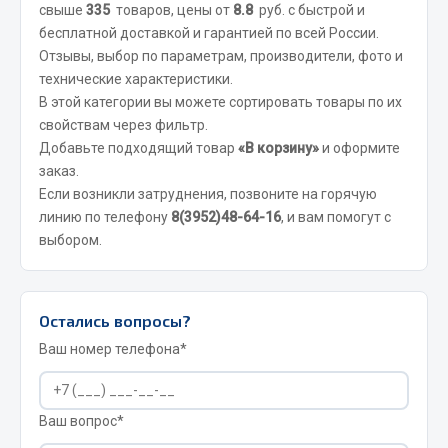
свыше
335
товаров, цены от
8.8
руб. с быстрой и
бесплатной доставкой и гарантией по всей России.
JSB
Отзывы, выбор по параметрам, производители, фото и
Mann-filter
технические характеристики.
Vic
В этой категории вы можете сортировать товары по их
Автоторг
свойствам через фильтр.
Дифа
Добавьте подходящий товар
«В корзину»
и оформите
Цитрон
заказ.
Если возникли затруднения, позвоните на горячую
Фильтры DONALDSON
линию по телефону
8(3952)48-64-16
, и вам помогут с
Показать ещё
выбором.
Весь раздел
Остались вопросы?
Всё для сварки
Ваш номер телефона*
Газосварка
Маски, краги сварщика
Ваш вопрос*
Сварочное оборудование