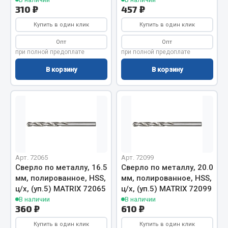
Система выпуска газа
310 ₽
457 ₽
Система охлаждения
Купить в один клик
Купить в один клик
Коробка передач
Опт
Опт
Рулевое управление
при полной предоплате
при полной предоплате
Тормозная система
В корзину
В корзину
Показать ещё
Весь раздел
Запчасти HOWO
Тормозная система
Арт. 72065
Арт. 72099
Сверло по металлу, 16.5
Сверло по металлу, 20.0
Двигатель
мм, полированное, HSS,
мм, полированное, HSS,
Подвеска
ц/х, (уп.5) MATRIX 72065
ц/х, (уп.5) MATRIX 72099
Система питания
В наличии
В наличии
360 ₽
610 ₽
Система выпуска газа
Система охлаждения
Купить в один клик
Купить в один клик