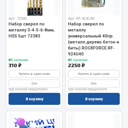
Фитинги
Штуцеры
Арт. 72383
Арт. RF-924U40
Набор сверел по
Набор сверел по
Весь раздел
металлу 3-4-5-6-8мм,
металлу
HSS 5шт 72383
универсальный 40пр.
(металл.дерево.бетон и
Инструмент
биты) ROCKFORCE RF-
924U40
Автомобильный инструмент
В наличии
В наличии
310 ₽
2250 ₽
Измерительный инструмент
Купить в один клик
Купить в один клик
Крепежный инструмент
Режущий инструмент
Опт
Опт
при полной предоплате
при полной предоплате
Силовое оборудование
Слесарный инструмент
В корзину
В корзину
Столярный инструмент
Показать ещё