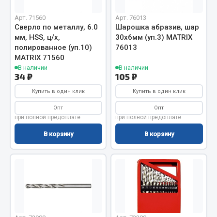
Показать ещё
Арт. 71560
Арт. 76013
Весь раздел
Сверло по металлу, 6.0
Шарошка абразив, шар
мм, HSS, ц/х,
30х6мм (уп.3) MATRIX
полированное (уп.10)
76013
Автомобильная электрика
MATRIX 71560
В наличии
В наличии
34 ₽
105 ₽
Автолампы
Купить в один клик
Купить в один клик
Блоки реле и предохранителей
Вилки нагрузочные
Опт
Опт
при полной предоплате
при полной предоплате
Выключатели и переключатели клавишные
Выключатели кнопочные
В корзину
В корзину
Выключатель массы
Изолента
Показать ещё
Весь раздел