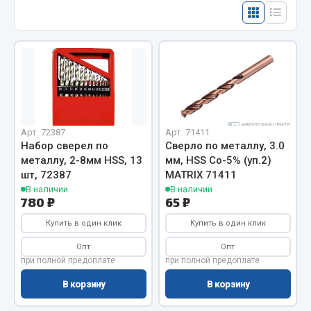
Отопители салона, подогреватели
Автономные воздушные отопители
Жидкостные подогреватели
Отопители салона
Подогреватели тосола
Весь раздел
Арт. 72387
Арт. 71411
Набор сверел по
Сверло по металлу, 3.0
металлу, 2-8мм HSS, 13
мм, HSS Со-5% (уп.2)
Автотовары
шт, 72387
MATRIX 71411
В наличии
В наличии
780 ₽
65 ₽
Автозвук
Купить в один клик
Купить в один клик
Автокаталоги
ef60c285d8d5)
Аксессуары автомобильные
Опт
Опт
при полной предоплате
при полной предоплате
Аптечки и знаки автомобильные
Брызговики
ef60c285d8fd)
В корзину
В корзину
Вентиляторы кабины