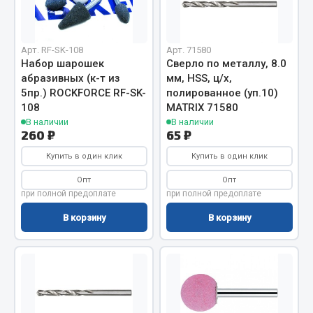
Весь раздел
Цепи подъёмные
Арт. RF-SK-108
Арт. 71580
Набор шарошек
Сверло по металлу, 8.0
абразивных (к-т из
мм, HSS, ц/х,
5пр.) ROCKFORCE RF-SK-
полированное (уп.10)
Весь раздел
108
MATRIX 71580
В наличии
В наличии
260 ₽
65 ₽
РТИ
Купить в один клик
Купить в один клик
Кольца уплотнительные
Опт
Опт
Лента конвейерная
при полной предоплате
при полной предоплате
Манжеты
В корзину
В корзину
Паронит
Патрубки
Прокладки
Рукава высокого давления