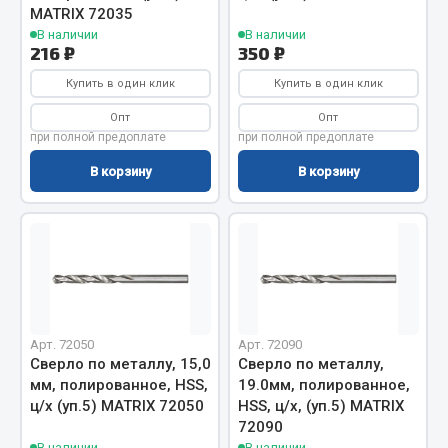
MATRIX 72035
В наличии
В наличии
Двигатель
216 ₽
350 ₽
Мост задний
Купить в один клик
Купить в один клик
Система питания
Опт
Опт
Система выпуска газа
при полной предоплате
при полной предоплате
Система охлаждения
В корзину
В корзину
Сцепление
Тормозная система
Показать ещё
Весь раздел
Арт. 72050
Арт. 72090
Запчасти ЯМЗ
Сверло по металлу, 15,0
Сверло по металлу,
мм, полированное, HSS,
19.0мм, полированное,
Двигатель
ц/х (уп.5) MATRIX 72050
HSS, ц/х, (уп.5) MATRIX
Система питания
72090
В наличии
В наличии