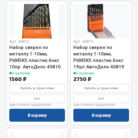
Вымпела
Показать ещё
Весь раздел
Арт. 40810
Арт. 40819
Набор сверел по
Набор сверел по
Смазочные материалы
металлу 1-10мм,
металлу 1-10мм,
Р6М5К5 пластик.бокс
Р6М5К5 пластик.бокс
Масла
10пр. АвтоДело 40810
19шт АвтоДело 40819
Охладжающие жидкости
В наличии
В наличии
1560 ₽
2750 ₽
Технические жидкости
Купить в один клик
Купить в один клик
Весь раздел
Опт
Опт
при полной предоплате
при полной предоплате
МЕТИЗЫ
В корзину
В корзину
Болты
Гайки