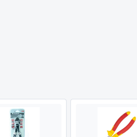
Двигатель
ий
Система питания
итания
Система выпуска газа
пуска газа
Система охлаждения
хлаждения
Коробка передач
Рулевое управление
 система
Тормозная система
Показать ещё
Показать ещё
Весь раздел
сти FAW
Фильтры
JSB
Mann-filter