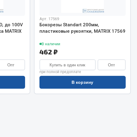
Сварочное оборудование
Сварочные материалы
Арт. 17569
, до 100V
Бокорезы Standart 200мм,
ка MATRIX
пластиковые рукоятки, MATRIX 17569
В наличии
462 ₽
Весь раздел
Опт
Купить в один клик
Опт
при полной предоплате
В корзину
Автохимия
ы
3 ton
Abro
Agat auto
Alteco
Aвтосил