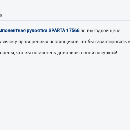
а
Запчасти на полупри
обильная электрика
мпонентная рукоятка SPARTA 17566
по выгодной цене.
Амортизаторы для полуприц
ы
 и предохранителей
усачки
у проверенных поставщиков, чтобы гарантировать и
рузочные
верены, что вы останетесь довольны своей покупкой!
ли и переключатели
е
ли кнопочные
ль массы
Показать ещё
Весь раздел
сти Урал
Запчасти ЯМЗ