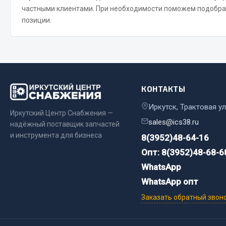
частными клиентами. При необходимости поможем подобра
позиции.
Весь раздел
Весь раздел
Прочий инструмент
Ящики для инструмента и органайзеры
КОНТАКТЫ
Сумки для инструмента
Хозяйственные товары
Иркутск, Трактовая ул
Иркутский Центр Снабжения —
Пушки тепловые
sales@ics38.ru
надёжный поставщик запчастей
и инструмента для бизнеса
8(3952)48-64-16
Весь раздел
Опт: 8(3952)48-68-6
WhatsApp
WhatsApp опт
Заказать обратный звон