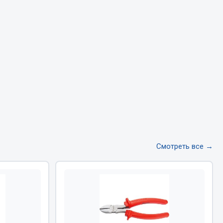
Тормозная система
Двигатель
Подвеска
Система питания
Система выпуска газа
Система охлаждения
Сцепление
Показать ещё
Весь раздел
Смотреть все →
Всё для сварки
Газосварка
Маски, краги сварщика