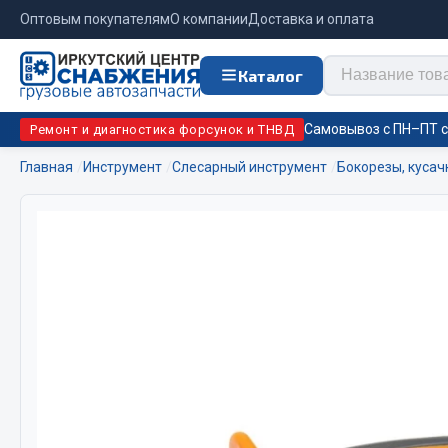
Оптовым покупателям
О компании
Доставка и оплата
Каталог
Самовывоз с ПН–ПТ с 
Ремонт и диагностика форсунок и ТНВД
Главная
Инструмент
Слесарный инструмент
Бокорезы, кусач
Отопи
Цепи противоскольжения
подо
Автономны
ЦЕПИ РОССИЯ
Жидкостны
ЦЕПИ BOHU (Китай)
Отопители
Изготовление цепей на колеса BOHU
Подогрева
QITONG