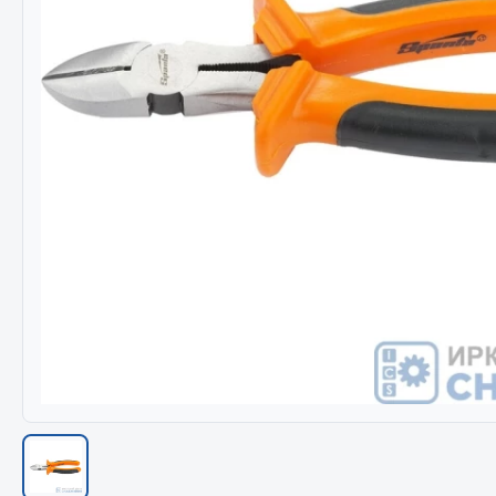
Весь раздел
Весь раздел
МЕТИЗЫ
Соед
Болты
Camozzi
Гайки
Адаптеры 
Кольца стопорные
Тройники
Пресс-масленки
Трубки, му
Пробки
Угольники
Пружины
Фитинги
Хомуты
Штуцеры
Показать ещё
Весь раздел
Весь раздел