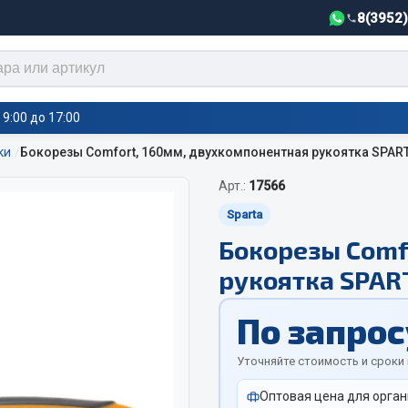
8(3952
9:00 до 17:00
ки
Бокорезы Comfort, 160мм, двухкомпонентная рукоятка SPAR
Арт.:
17566
тели салона,
Автотовары
греватели
Sparta
Бокорезы Comf
Автозвук
е воздушные отопители
рукоятка SPAR
Автокаталоги
е подогреватели
Аксессуары автомобильные
 салона
По запрос
Аптечки и знаки автомобил
тели тосола
Брызговики
Уточняйте стоимость и сроки
Вентиляторы кабины
Оптовая цена для орган
Вымпела