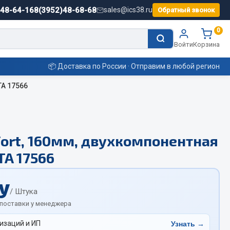
)48-64-16
8(3952)48-68-68
sales@ics38.ru
Обратный звонок
0
Войти
Корзина
📦 Доставка по России · Отправим в любой регион
TA 17566
Смазочные материалы
ort, 160мм, двухкомпонентная
Масла
TA 17566
Охладжающие жидкости
Технические жидкости
у
ьные
/ Штука
 поставки у менеджера
изаций и ИП
Узнать →