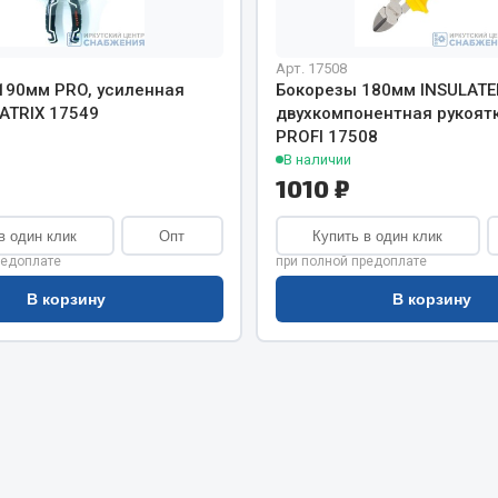
хлаждения
Vic
Автоторг
няя
Арт. 17508
Дифа
190мм PRO, усиленная
Бокорезы 180мм INSULATED
 система
Цитрон
ATRIX 17549
двухкомпонентная рукоят
орудование
PROFI 17508
Фильтры DONALDSON
В наличии
1010 ₽
Показать ещё
Показать ещё
Весь раздел
в один клик
Опт
Купить в один клик
редоплате
при полной предоплате
В корзину
В корзину
ипники
Стяжки, тросы, канат
Стропы
Стяжки
Тросы