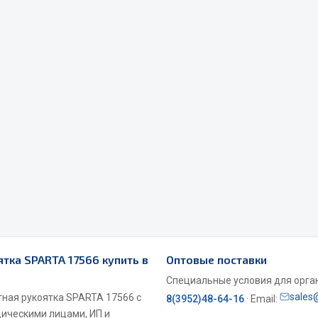
Весь раздел
Садовый инвентарь
монтаж
 для шиномонтажа
Весь раздел
т и оборудование для
жа
 для ремонта шин и камер
тка SPARTA 17566 купить в
Оптовые поставки
Специальные условия для органи
sales
тная рукоятка SPARTA 17566 с
8(3952)48-64-16
· Email:
дическими лицами, ИП и