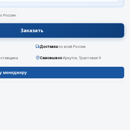
о России
Весь раздел
Заказать
Цепи подъёмные
Доставка
по всей России
оставщика
Самовывоз
Иркутск, Трактовая 9
Весь раздел
ру менеджеру