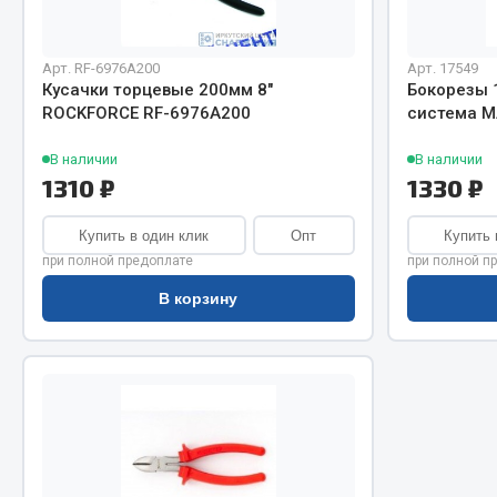
Система о
Колеса и шины
Сцепление
Система охлаждения
Ось перед
Подвеска
Арт. RF-6976A200
Арт. 17549
Кусачки торцевые 200мм 8"
Бокорезы 
Тормозная
Кабина
ROCKFORCE RF-6976A200
система M
Электрооб
Оперение кабины
В наличии
В наличии
1310 ₽
1330 ₽
Показать ещё
Весь раздел
Весь раздел
Купить в один клик
Опт
Купить 
при полной предоплате
при полной п
В корзину
Подш
CUMMINS HAFFEN
Весь раздел
Весь раздел