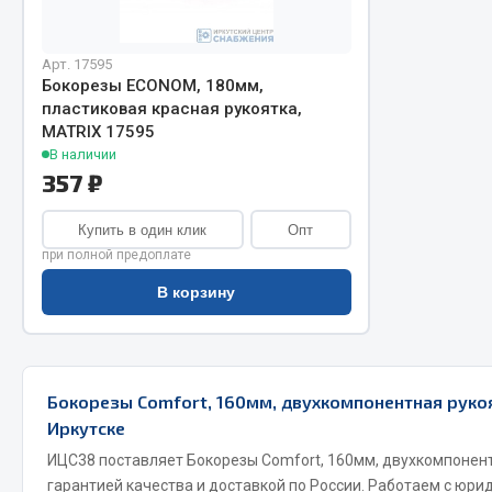
Арт. 17595
Бокорезы ECONOM, 180мм,
пластиковая красная рукоятка,
MATRIX 17595
В наличии
357 ₽
Хозтовары
Шино
Купить в один клик
Опт
при полной предоплате
Горелки, баллоны, плитки газовые
Автохимия
В корзину
Замки
Вентили
Лампы паяльные, керосиновые
Инструмен
Сантехника
шиномонт
Спецодежда
Материалы
Бокорезы Comfort, 160мм, двухкомпонентная рукоя
Лестницы, стремянки
Иркутске
Товары для дома
ИЦС38 поставляет Бокорезы Comfort, 160мм, двухкомпонен
гарантией качества и доставкой по России. Работаем с юри