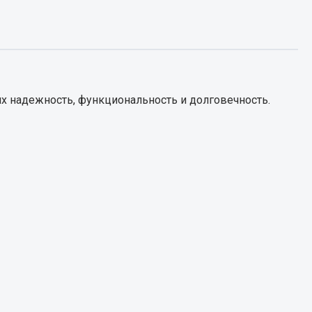
Запчасти КамАЗ
цепы
Двигатель
епов
Система питания
х надежность, функциональность и долговечность.
Система выпуска газа
Система охлаждения
Сцепление
Коробка передач
Коробка передач ZF
Показать ещё
Весь раздел
Запчасти HOWO