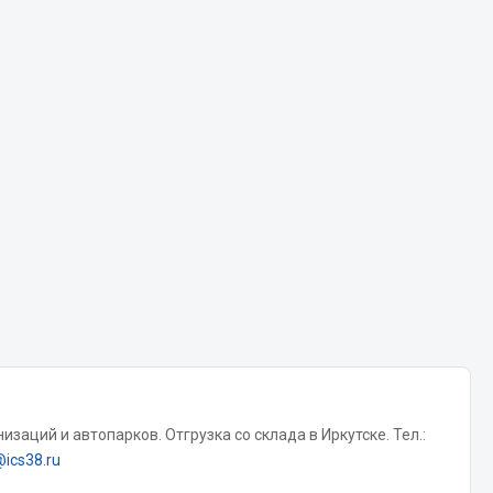
Chevron
Cosmo
Показать ещё
Весь раздел
Аккумуляторы
ТАВ
ЯМАЛ
Solite
ТЮМЕНЬ
OURSUN
FORVARD
заций и автопарков. Отгрузка со склада в Иркутске. Тел.:
DELТА
@ics38.ru