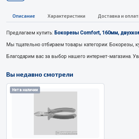
Описание
Характеристики
Доставка и оплат
РТИ
Автом
Предлагаем купить:
Бокорезы Comfort, 160мм, двухко
Кольца уплотнительные
Автоламп
Лента конвейерная
Блоки реле
Мы тщательно отбираем товары категории:
Бокорезы, к
Манжеты
Вилки наг
Благодарим вас за выбор нашего интернет-магазина. У
Паронит
Выключате
Патрубки
клавишны
Вы недавно смотрели
Прокладки
Выключате
Рукава высокого давления
Выключате
Нет в наличии
Изолента
Показать ещё
Весь раздел
Весь раздел
Запча
Запчасти МАЗ