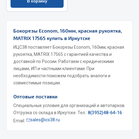
В корзину
Весь раздел
Запчасти МАЗ
Бокорезы Econom, 160мм, красная рукоятка,
MATRIX 17565 купить в Иркутске
Система питания
ИЦС38 поставляет Бокорезы Econom, 160мм, красная
Подвеска
рукоятка, MATRIX 17565 с гарантией качества и
Тормозная система
доставкой по России. Работаем с юридическими
Двери
лицами, ИП и частными клиентами. При
Окно ветровое
необходимости поможем подобрать аналоги и
совместимые позиции.
Двигатель
Электрооборудование
Оптовые поставки
Показать ещё
Специальные условия для организаций и автопарков.
Отгрузка со склада в Иркутске. Тел.:
8(3952)48-64-16
·
Весь раздел
sales@ics38.ru
Email:
Запчасти Урал