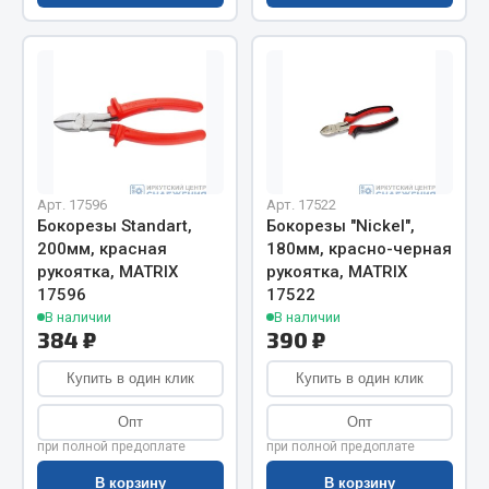
Показать ещё
Весь раздел
Автомобильная электрика
Автолампы
Арт. 17596
Арт. 17522
Блоки реле и предохранителей
Бокорезы Standart,
Бокорезы "Nickel",
Вилки нагрузочные
200мм, красная
180мм, красно-черная
Выключатели и переключатели клавишные
рукоятка, MATRIX
рукоятка, MATRIX
17596
17522
Выключатели кнопочные
В наличии
В наличии
Выключатель массы
384 ₽
390 ₽
Изолента
Купить в один клик
Купить в один клик
Показать ещё
Опт
Опт
при полной предоплате
при полной предоплате
Весь раздел
В корзину
В корзину