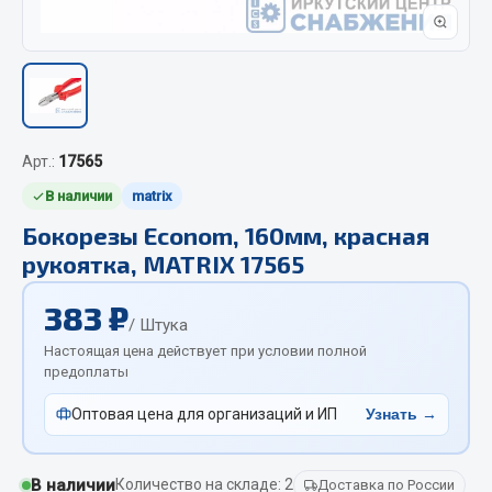
Отопители салона, подогреватели
Автономные воздушные отопители
Жидкостные подогреватели
Отопители салона
Подогреватели тосола
Арт.:
17565
В наличии
matrix
Весь раздел
Бокорезы Econom, 160мм, красная
рукоятка, MATRIX 17565
Автотовары
383 ₽
/ Штука
Автозвук
Настоящая цена действует при условии полной
Автокаталоги
предоплаты
Аксессуары автомобильные
Оптовая цена для организаций и ИП
Узнать →
Аптечки и знаки автомобильные
Брызговики
Вентиляторы кабины
В наличии
Количество на складе: 2
Доставка по России