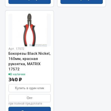
Запчасти на полуприцепы
Амортизаторы для полуприцепов
Весь раздел
Запчасти КамАЗ
Арт. 17572
Бокорезы Black Nickel,
Двигатель
160мм, красная
Система питания
рукоятка, MATRIX
17572
Система выпуска газа
В наличии
Система охлаждения
340 ₽
Сцепление
Купить в один клик
Коробка передач
Коробка передач ZF
Опт
при полной предоплате
Показать ещё