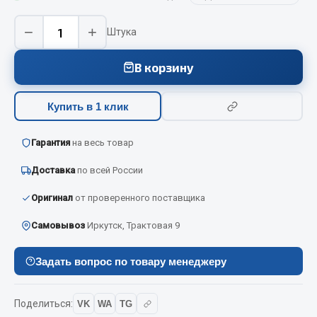
Вымпела
−
+
Штука
Показать ещё
В корзину
Весь раздел
Купить в 1 клик
Смазочные материалы
Гарантия
на весь товар
Масла
Охладжающие жидкости
Доставка
по всей России
Технические жидкости
Оригинал
от проверенного поставщика
Весь раздел
Самовывоз
Иркутск, Трактовая 9
МЕТИЗЫ
Задать вопрос по товару менеджеру
Болты
Поделиться:
VK
WA
TG
Гайки