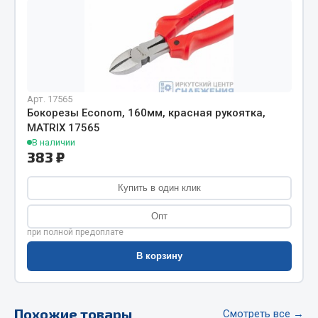
Фитинги
Штуцеры
Весь раздел
Арт. 17565
Инструмент
Бокорезы Econom, 160мм, красная рукоятка,
MATRIX 17565
В наличии
Автомобильный инструмент
383 ₽
Измерительный инструмент
Крепежный инструмент
Купить в один клик
Режущий инструмент
Опт
Силовое оборудование
при полной предоплате
Слесарный инструмент
В корзину
Столярный инструмент
Показать ещё
Похожие товары
Смотреть все →