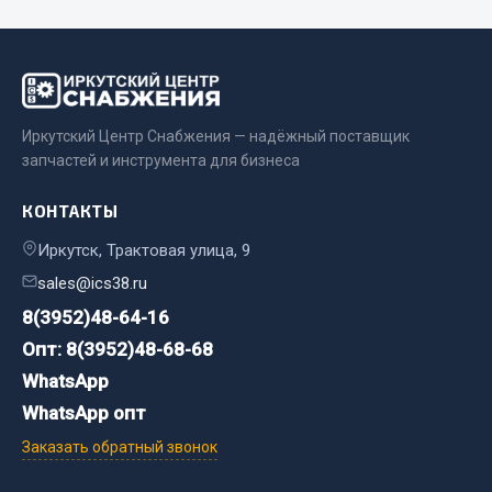
Двигатель
Мост задний
Система питания
Система выпуска газа
Иркутский Центр Снабжения — надёжный поставщик
запчастей и инструмента для бизнеса
Система охлаждения
Сцепление
КОНТАКТЫ
Тормозная система
Иркутск, Трактовая улица, 9
Показать ещё
sales@ics38.ru
Весь раздел
8(3952)48-64-16
Опт: 8(3952)48-68-68
WhatsApp
Запчасти ЯМЗ
WhatsApp опт
Двигатель
Заказать обратный звонок
Система питания