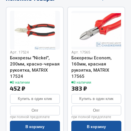
Весь раздел
Цепи подъёмные
Весь раздел
Арт. 17524
Арт. 17565
Бокорезы "Nickel",
Бокорезы Econom,
РТИ
200мм, красно-черная
160мм, красная
рукоятка, MATRIX
рукоятка, MATRIX
Кольца уплотнительные
17524
17565
Лента конвейерная
В наличии
В наличии
452 ₽
383 ₽
Манжеты
Паронит
Купить в один клик
Купить в один клик
Патрубки
Опт
Опт
Прокладки
при полной предоплате
при полной предоплате
Рукава высокого давления
В корзину
В корзину