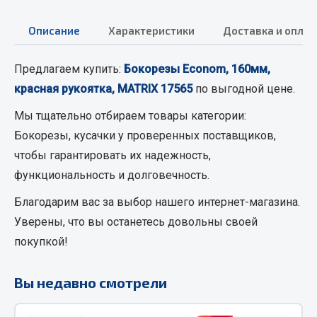
Кольца стопорные
Описание
Характеристики
Доставка и оплат
Пресс-масленки
Пробки
Предлагаем купить:
Бокорезы Econom, 160мм,
Пружины
красная рукоятка, MATRIX 17565
по выгодной цене.
Хомуты
Мы тщательно отбираем товары категории:
Показать ещё
Бокорезы, кусачки
у проверенных поставщиков,
Весь раздел
чтобы гарантировать их надежность,
функциональность и долговечность.
Соединительные элементы
Благодарим вас за выбор нашего интернет-магазина.
Уверены, что вы останетесь довольны своей
Camozzi
покупкой!
Адаптеры и переходники
Тройники
Вы недавно смотрели
Трубки, муфты, гайки
Угольники