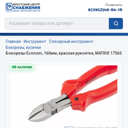
Позвонить
8(3952)48-64-16
Главная
Инструмент
Слесарный инструмент
Бокорезы, кусачки
Бокорезы Econom, 160мм, красная рукоятка, MATRIX 17565
Цепи противоскольжения
В наличии
ЦЕПИ РОССИЯ
ЦЕПИ BOHU (Китай)
Изготовление цепей на колеса BOHU
QITONG
Весь раздел