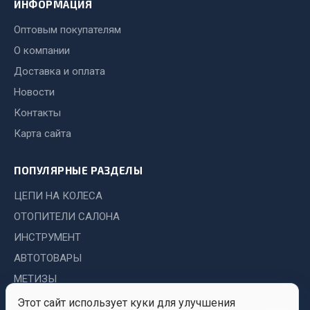
Система выпуска газа
ИНФОРМАЦИЯ
Система охлаждения
Оптовым покупателям
Коробка передач
О компании
Рулевое управление
Доставка и оплата
Тормозная система
Новости
Показать ещё
Контакты
Карта сайта
Весь раздел
ПОПУЛЯРНЫЕ РАЗДЕЛЫ
Запчасти HOWO
ЦЕПИ НА КОЛЕСА
Тормозная система
ОТОПИТЕЛИ САЛОНА
Двигатель
ИНСТРУМЕНТ
Подвеска
АВТОТОВАРЫ
Система питания
МЕТИЗЫ
Система выпуска газа
Этот сайт использует куки для улучшения
Система охлаждения