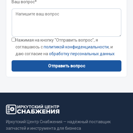
Ваш вопрос*
Кольца стопорные
Пресс-масленки
Пробки
Пружины
Хомуты
Нажимая на кнопку "Отправить вопрос", я
соглашаюсь с
политикой конфиденциальности
, и
Показать ещё
даю согласие на
обработку персональных данных
Весь раздел
Отправить вопрос
Соединительные элементы
Camozzi
Адаптеры и переходники
Тройники
Иркутский Центр Снабжения — надёжный поставщик
Трубки, муфты, гайки
запчастей и инструмента для бизнеса
Угольники