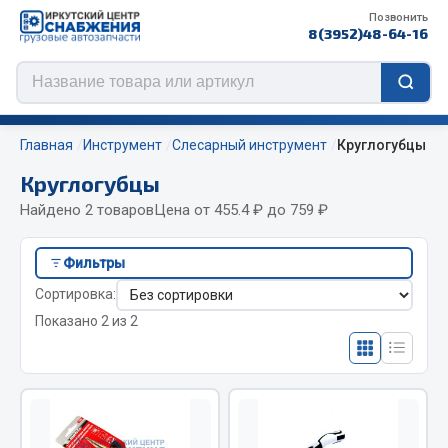
Позвонить
8(3952)48-64-16
Главная
Инструмент
Слесарный инструмент
Круглогубцы
Круглогубцы
Найдено 2 товаров
Цена от 455.4 ₽ до 759 ₽
Цепи противоскольжения
Фильтры
ЦЕПИ РОССИЯ
Сортировка:
ЦЕПИ BOHU (Китай)
Показано 2 из 2
Изготовление цепей на колеса BOHU
QITONG
Весь раздел