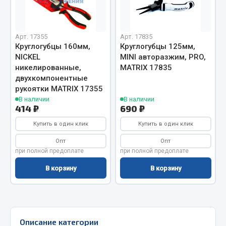
Отопители салона, подогреватели
Автономные воздушные отопители
Арт. 17355
Арт. 17835
Жидкостные подогреватели
Круглогубцы 160мм,
Круглогубцы 125мм,
NICKEL
MINI авторазжим, PRO,
Отопители салона
никелированные,
MATRIX 17835
Подогреватели тосола
двухкомпонентные
рукоятки MATRIX 17355
Весь раздел
В наличии
В наличии
414 ₽
690 ₽
Купить в один клик
Автотовары
Купить в один клик
Опт
Опт
Автозвук
при полной предоплате
при полной предоплате
Автокаталоги
В корзину
В корзину
Аксессуары автомобильные
Аптечки и знаки автомобильные
Брызговики
Вентиляторы кабины
Описание категории