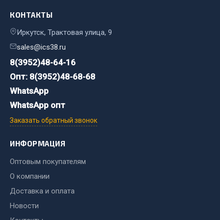
Фитинги
КОНТАКТЫ
Штуцеры
Иркутск, Трактовая улица, 9
Весь раздел
sales@ics38.ru
8(3952)48-64-16
Опт: 8(3952)48-68-68
Инструмент
WhatsApp
Автомобильный инструмент
WhatsApp опт
Измерительный инструмент
Заказать обратный звонок
Крепежный инструмент
Режущий инструмент
ИНФОРМАЦИЯ
Силовое оборудование
Оптовым покупателям
Слесарный инструмент
О компании
Столярный инструмент
Доставка и оплата
Показать ещё
Новости