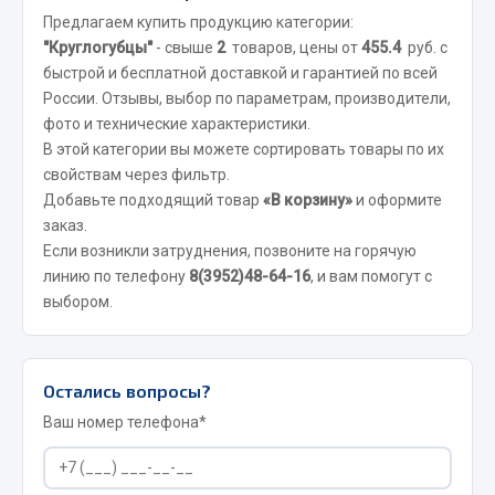
Вымпела
Предлагаем купить продукцию категории:
"Круглогубцы"
- свыше
2
товаров, цены от
455.4
руб. с
Показать ещё
быстрой и бесплатной доставкой и гарантией по всей
России. Отзывы, выбор по параметрам, производители,
Весь раздел
фото и технические характеристики.
В этой категории вы можете сортировать товары по их
свойствам через фильтр.
Смазочные материалы
Добавьте подходящий товар
«В корзину»
и оформите
заказ.
Масла
Если возникли затруднения, позвоните на горячую
Охладжающие жидкости
линию по телефону
8(3952)48-64-16
, и вам помогут с
Технические жидкости
выбором.
Весь раздел
Остались вопросы?
МЕТИЗЫ
Ваш номер телефона*
Болты
Гайки