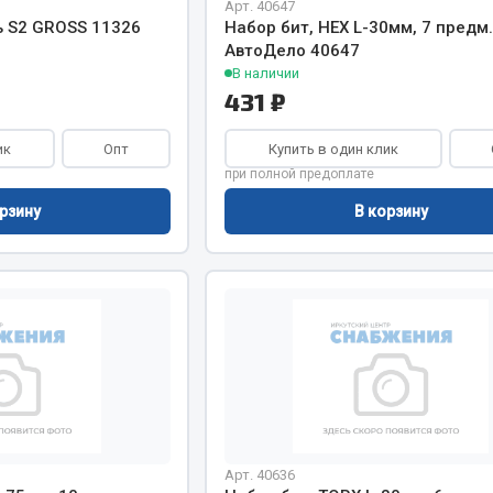
Арт. 40647
ь S2 GROSS 11326
Набор бит, HEX L-30мм, 7 предм.
Двигатель
АвтоДело 40647
ий
В наличии
Система питания
431 ₽
итания
Система выпуска газа
пуска газа
Система охлаждения
ик
Опт
Купить в один клик
хлаждения
Коробка передач
при полной предоплате
Рулевое управление
рзину
В корзину
 система
Тормозная система
Показать ещё
Показать ещё
Весь раздел
сти FAW
Фильтры
JSB
Арт. 40636
Mann-filter