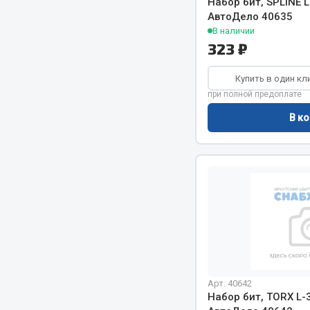
Набор бит, SPLINE 
Система о
Колеса и шины
АвтоДело 40635
Сцепление
Система охлаждения
В наличии
Ось перед
Подвеска
323 ₽
Тормозная
Кабина
Купить в один кл
Электрооб
Оперение кабины
при полной предоплате
Показать ещё
В ко
Весь раздел
Весь раздел
Подш
CUMMINS HAFFEN
Весь раздел
Весь раздел
Арт. 40642
Набор бит, TORX L-