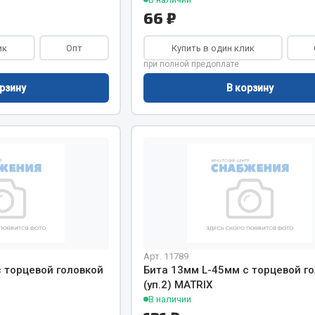
66 ₽
ик
Опт
Купить в один клик
при полной предоплате
рзину
В корзину
Арт. 11789
 торцевой головкой
Бита 13мм L-45мм с торцевой г
(уп.2) MATRIX
В наличии