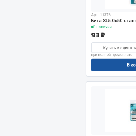
Арт. 11376
РТИ
Автом
Бита SL5.0х50 стал
В наличии
Кольца уплотнительные
93 ₽
Автоламп
Лента конвейерная
Блоки реле
Купить в один кл
Манжеты
Вилки наг
при полной предоплате
Паронит
Выключате
Патрубки
клавишны
В ко
Прокладки
Выключате
Рукава высокого давления
Выключате
Изолента
Показать ещё
Весь раздел
Весь раздел
Запча
Запчасти МАЗ