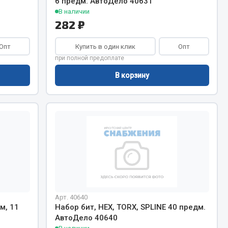
6 предм. АвтоДело 40631
Chevron
В наличии
282 ₽
Cosmo
Показать ещё
Опт
Купить в один клик
Опт
при полной предоплате
Весь раздел
В корзину
Аккумуляторы
ТАВ
ЯМАЛ
Solite
ТЮМЕНЬ
OURSUN
FORVARD
Арт. 40640
м, 11
Набор бит, HEX, TORX, SPLINE 40 предм.
DELТА
АвтоДело 40640