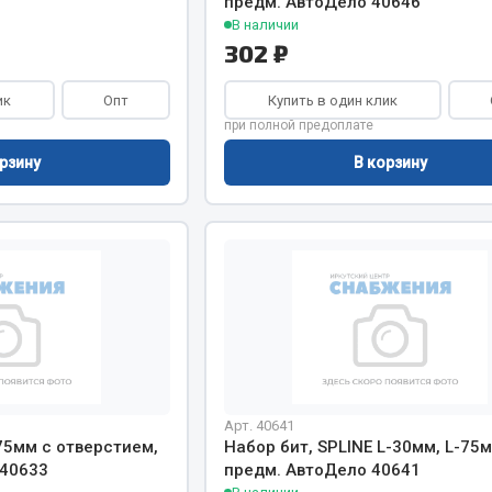
предм. АвтоДело 40646
В наличии
302 ₽
ик
Опт
Купить в один клик
при полной предоплате
Весь раздел
рзину
В корзину
Садовый инвентарь
монтаж
 для шиномонтажа
Весь раздел
т и оборудование для
жа
 для ремонта шин и камер
Арт. 40641
75мм с отверстием,
Набор бит, SPLINE L-30мм, L-75м
 40633
предм. АвтоДело 40641