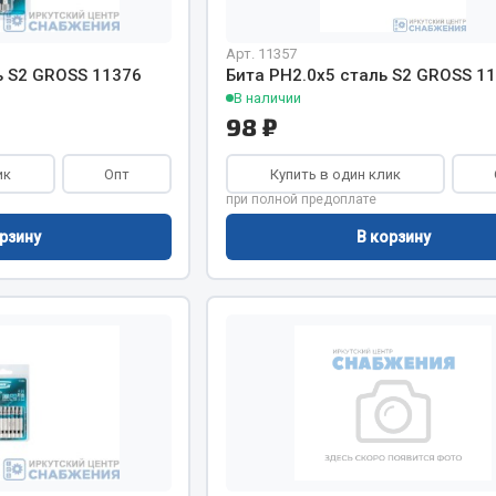
Арт. 11357
Запчасти на полупри
обильная электрика
ь S2 GROSS 11376
Бита PH2.0х5 сталь S2 GROSS 1
В наличии
Амортизаторы для полуприц
98 ₽
ы
 и предохранителей
ик
Опт
Купить в один клик
рузочные
при полной предоплате
ли и переключатели
е
рзину
В корзину
ли кнопочные
ль массы
Показать ещё
Весь раздел
сти Урал
Запчасти ЯМЗ