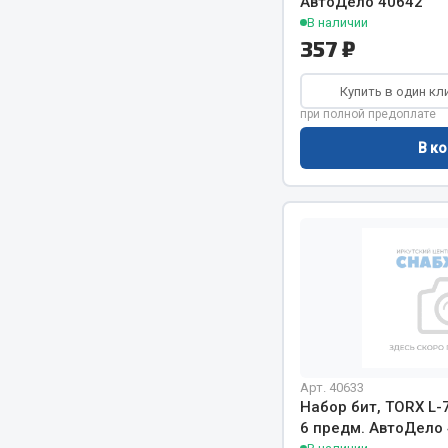
АвтоДело 40642
В наличии
357 ₽
Купить в один кл
при полной предоплате
В ко
Хозтовары
Шино
Горелки, баллоны, плитки газовые
Автохимия
Замки
Вентили
Лампы паяльные, керосиновые
Инструмен
Сантехника
шиномонт
Спецодежда
Материалы
Лестницы, стремянки
Арт. 40633
Товары для дома
Набор бит, TORX L-
6 предм. АвтоДело