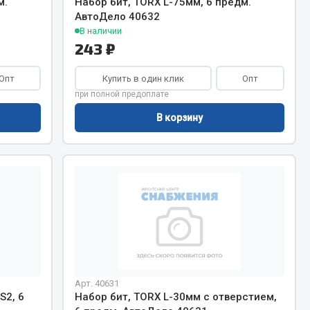
м.
Набор бит, TORX L-75мм, 6 предм.
Сварочное оборудование
АвтоДело 40632
Сварочные материалы
В наличии
243 ₽
Опт
Купить в один клик
Опт
при полной предоплате
В корзину
Весь раздел
Автохимия
ы
3 ton
Abro
Agat auto
Арт. 40631
Alteco
S2, 6
Набор бит, TORX L-30мм с отверстием,
Aвтосил