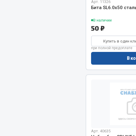
Арт. 11326
Бита SL6.0х50 стал
Двигатель
Система питания
Мост задн
В наличии
Подвеска
50 ₽
Система п
Тормозная система
Система вы
Двери
Купить в один кл
Система о
Окно ветровое
при полной предоплате
Сцепление
Двигатель
В ко
Тормозная
Электрооборудование
Показать ещё
Весь раздел
Весь раздел
Запча
Запчасти SHAANXI (SHACMAN)
Подвеска
Система питания
Двигатель
Тормозная система
Арт. 40635