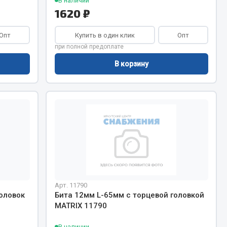
В наличии
Показать ещё
1620 ₽
Весь раздел
Опт
Купить в один клик
Опт
при полной предоплате
В корзину
Арт. 11790
оловок
Бита 12мм L-65мм с торцевой головкой
MATRIX 11790
В наличии