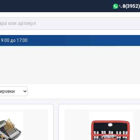
8(3952
9:00 до 17:00
тели салона,
Автотовары
греватели
Автозвук
е воздушные отопители
Автокаталоги
е подогреватели
Аксессуары автомобильные
 салона
Аптечки и знаки автомобил
тели тосола
Брызговики
Вентиляторы кабины
Вымпела