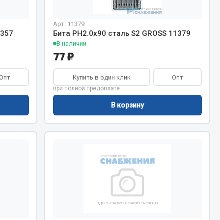
Арт. 11379
Запчасти КамАЗ
цепы
1357
Бита PH2.0х90 сталь S2 GROSS 11379
В наличии
Двигатель
епов
77 ₽
Система питания
Система выпуска газа
Опт
Купить в один клик
Опт
при полной предоплате
Система охлаждения
Сцепление
В корзину
Коробка передач
Коробка передач ZF
Показать ещё
Весь раздел
Запчасти HOWO