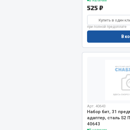
В наличии
525 ₽
Весь раздел
Весь раздел
Купить в один кл
при полной предоплате
Прочий инструмент
В ко
Ящики для инструмента и органайзеры
Сумки для инструмента
Хозяйственные товары
Пушки тепловые
Весь раздел
Арт. 40643
Набор бит, 31 пред
адаптер, сталь S2
40643
В наличии