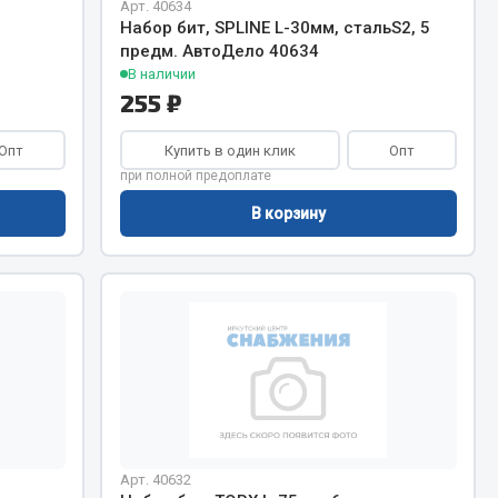
Арт. 40634
Набор бит, SPLINE L-30мм, стальS2, 5
Тормозная система
предм. АвтоДело 40634
В наличии
Двигатель
255 ₽
Подвеска
Система питания
Опт
Купить в один клик
Опт
Система выпуска газа
при полной предоплате
Система охлаждения
В корзину
Сцепление
Показать ещё
Весь раздел
Всё для сварки
Газосварка
Маски, краги сварщика
Арт. 40632