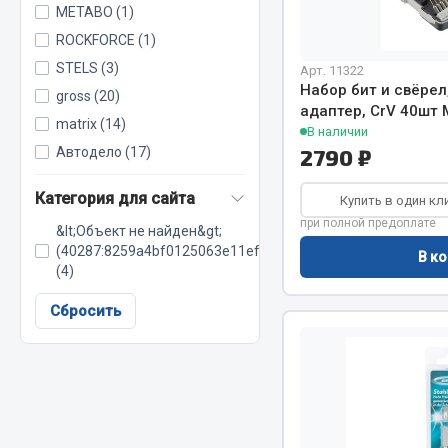
METABO (1)
ROCKFORCE (1)
STELS (3)
Весь раздел
Весь раздел
Арт. 11322
Набор бит и свёрел
gross (20)
адаптер, CrV 40шт 
matrix (14)
В наличии
МЕТИЗЫ
Соед
Автодело (17)
2790 ₽
Болты
Camozzi
Категория для сайта
Купить в один кл
Гайки
Адаптеры 
при полной предоплате
&lt;Объект не найден&gt;
Кольца стопорные
Тройники
(40287:8259a4bf0125063e11efef60c285d8fd)
В ко
Пресс-масленки
(4)
Трубки, му
Пробки
Угольники
Сбросить
Пружины
Фитинги
Хомуты
Штуцеры
Показать ещё
Весь раздел
Весь раздел