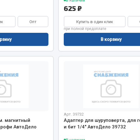
В наличии
625 ₽
ик
Опт
Купить в один клик
при полной предоплате
рзину
В корзину
Арт. 39732
м. магнитный
Адаптер для шуруповерта, для г
 Профи АвтоДело
и бит 1/4" АвтоДело 39732
В наличии