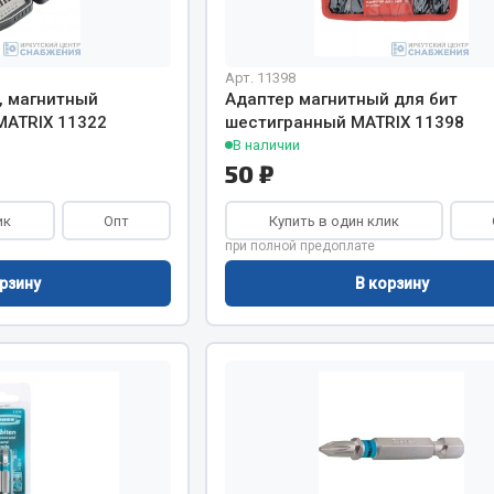
Показать ещё
Весь раздел
Арт. 11398
, магнитный
Адаптер магнитный для бит
MATRIX 11322
шестигранный MATRIX 11398
В наличии
инительные элементы
Инструмент
50 ₽
Автомобильный инструмент
ик
Опт
Купить в один клик
и переходники
Измерительный инструмент
при полной предоплате
Крепежный инструмент
рзину
В корзину
фты, гайки
Режущий инструмент
Силовое оборудование
Слесарный инструмент
Столярный инструмент
Показать ещё
Весь раздел