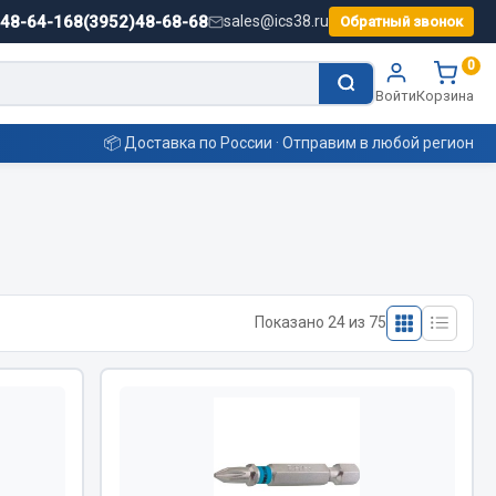
)48-64-16
8(3952)48-68-68
sales@ics38.ru
Обратный звонок
0
Войти
Корзина
📦 Доставка по России · Отправим в любой регион
Смазочные материалы
Масла
Показано 24 из 75
Охладжающие жидкости
Технические жидкости
ьные