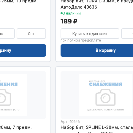
L-75мм, 10 предм.
Набор бит, TORX L-30мм, 6 пред
хлаждения
Vic
АвтоДело 40636
В наличии
Автоторг
няя
189 ₽
Дифа
 система
Цитрон
ик
орудование
Опт
Купить в один клик
Фильтры DONALDSON
при полной предоплате
Показать ещё
Показать ещё
рзину
В корзину
Весь раздел
ипники
Стяжки, тросы, канат
Стропы
Стяжки
Тросы
Арт. 40646
30мм, 7 предм.
Набор бит, SPLINE L-30мм, сталь