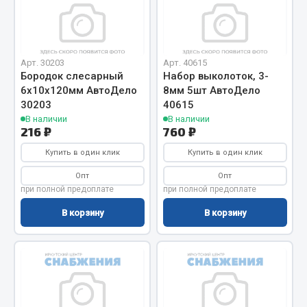
Отопители салона, подогреватели
Автономные воздушные отопители
Жидкостные подогреватели
Арт. 30203
Арт. 40615
Бородок слесарный
Набор выколоток, 3-
Отопители салона
6х10х120мм АвтоДело
8мм 5шт АвтоДело
Подогреватели тосола
30203
40615
В наличии
В наличии
Весь раздел
216 ₽
760 ₽
Купить в один клик
Купить в один клик
Автотовары
Опт
Опт
при полной предоплате
при полной предоплате
Автозвук
В корзину
В корзину
Автокаталоги
Аксессуары автомобильные
Аптечки и знаки автомобильные
Брызговики
Вентиляторы кабины