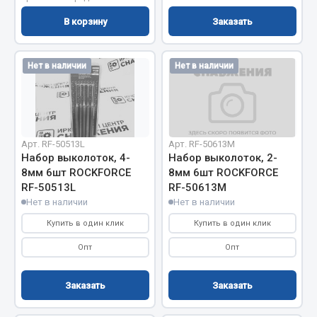
Показать ещё
В корзину
Заказать
Весь раздел
Нет в наличии
Нет в наличии
Автомобильная электрика
Автолампы
Блоки реле и предохранителей
Арт. RF-50513L
Арт. RF-50613M
Вилки нагрузочные
Набор выколоток, 4-
Набор выколоток, 2-
8мм 6шт ROCKFORCE
8мм 6шт ROCKFORCE
Выключатели и переключатели клавишные
RF-50513L
RF-50613M
Выключатели кнопочные
Нет в наличии
Нет в наличии
Выключатель массы
Купить в один клик
Купить в один клик
Изолента
Опт
Опт
Показать ещё
Заказать
Заказать
Весь раздел