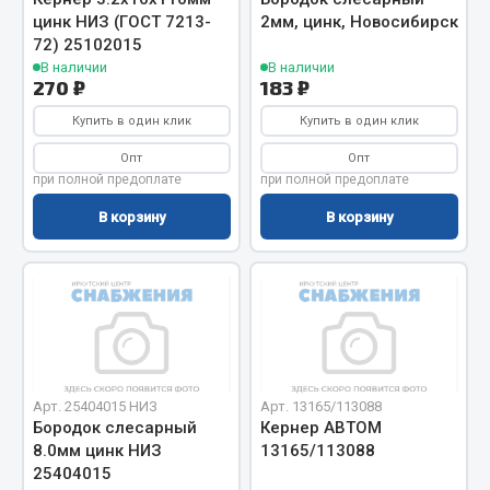
цинк НИЗ (ГОСТ 7213-
2мм, цинк, Новосибирск
Кольца стопорные
72) 25102015
Пресс-масленки
В наличии
В наличии
270 ₽
183 ₽
Пробки
Пружины
Купить в один клик
Купить в один клик
Хомуты
Опт
Опт
при полной предоплате
при полной предоплате
Показать ещё
В корзину
В корзину
Весь раздел
Соединительные элементы
Camozzi
Адаптеры и переходники
Арт. 25404015 НИЗ
Арт. 13165/113088
Тройники
Бородок слесарный
Кернер АВТОМ
8.0мм цинк НИЗ
13165/113088
Трубки, муфты, гайки
25404015
Угольники