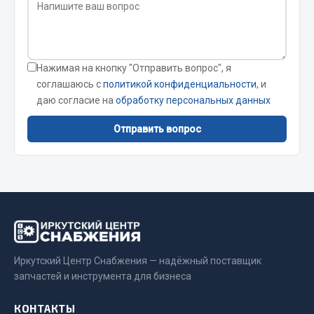
Система выпуска газа
Система охлаждения
Коробка передач
Рулевое управление
Нажимая на кнопку "Отправить вопрос", я
Тормозная система
соглашаюсь с
политикой конфиденциальности
, и
даю согласие на
обработку персональных данных
Показать ещё
Отправить вопрос
Весь раздел
Запчасти HOWO
Тормозная система
Двигатель
Подвеска
Иркутский Центр Снабжения — надёжный поставщик
Система питания
запчастей и инструмента для бизнеса
Система выпуска газа
КОНТАКТЫ
Система охлаждения