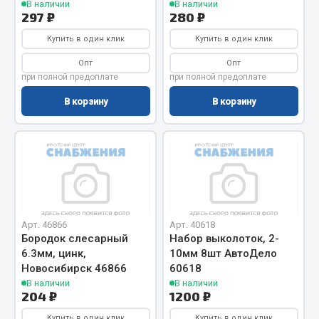
В наличии
В наличии
Фитинги
297 ₽
280 ₽
Штуцеры
Купить в один клик
Купить в один клик
Весь раздел
Опт
Опт
при полной предоплате
при полной предоплате
В корзину
В корзину
Инструмент
Автомобильный инструмент
Измерительный инструмент
Крепежный инструмент
Режущий инструмент
Арт. 46866
Арт. 40618
Силовое оборудование
Бородок слесарный
Набор выколоток, 2-
Слесарный инструмент
6.3мм, цинк,
10мм 8шт АвтоДело
Столярный инструмент
Новосибирск 46866
60618
В наличии
В наличии
Показать ещё
204 ₽
1200 ₽
Купить в один клик
Купить в один клик