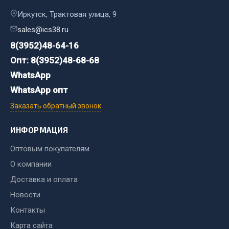
Сцепление
Иркутск, Трактовая улица, 9
sales@ics38.ru
Показать ещё
8(3952)48-64-16
Весь раздел
Опт: 8(3952)48-68-68
WhatsApp
Запчасти SHAANXI (SHACMAN)
WhatsApp опт
Заказать обратный звонок
Система питания
Тормозная система
ИНФОРМАЦИЯ
Колеса и шины
Оптовым покупателям
Система охлаждения
О компании
Подвеска
Кабина
Доставка и оплата
Оперение кабины
Новости
Контакты
Показать ещё
Карта сайта