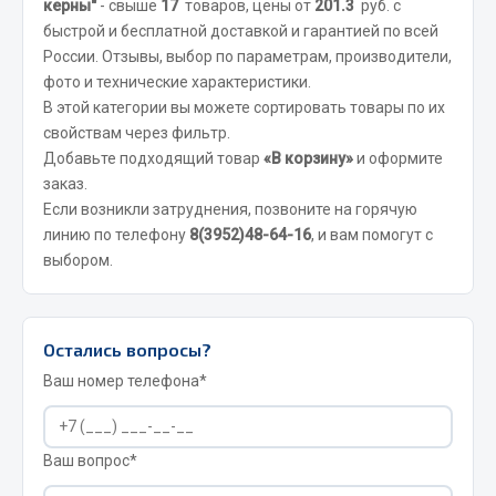
керны"
- свыше
17
товаров, цены от
201.3
руб. с
быстрой и бесплатной доставкой и гарантией по всей
Двигатель
России. Отзывы, выбор по параметрам, производители,
Мост задний
фото и технические характеристики.
Система питания
В этой категории вы можете сортировать товары по их
свойствам через фильтр.
Система выпуска газа
Добавьте подходящий товар
«В корзину»
и оформите
Система охлаждения
заказ.
Сцепление
Если возникли затруднения, позвоните на горячую
Тормозная система
линию по телефону
8(3952)48-64-16
, и вам помогут с
выбором.
Показать ещё
Весь раздел
Остались вопросы?
Ваш номер телефона*
Запчасти ЯМЗ
Двигатель
Ваш вопрос*
Система питания