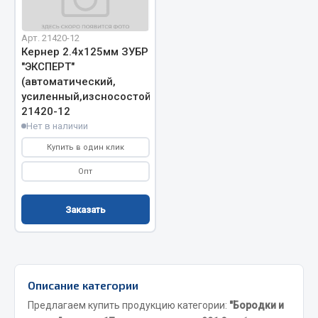
Весь раздел
Арт. 21420-12
Кернер 2.4х125мм ЗУБР
Запчасти МАЗ
"ЭКСПЕРТ"
(автоматический,
усиленный,изсносостойкий)
Система питания
21420-12
Подвеска
Нет в наличии
Тормозная система
Купить в один клик
Двери
Опт
Окно ветровое
Двигатель
Заказать
Электрооборудование
Показать ещё
Весь раздел
Описание категории
Предлагаем купить продукцию категории:
"Бородки и
Запчасти Урал