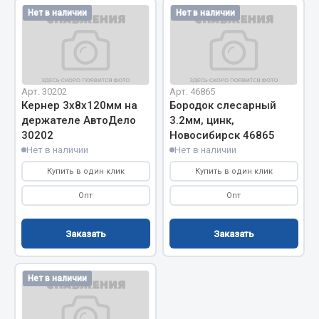
Нет в наличии
Нет в наличии
Запчасти на полуприцепы
Амортизаторы для полуприцепов
Весь раздел
Арт. 30202
Арт. 46865
Кернер 3х8х120мм на
Бородок слесарный
держателе АвтоДело
3.2мм, цинк,
Запчасти КамАЗ
30202
Новосибирск 46865
Нет в наличии
Нет в наличии
Двигатель
Купить в один клик
Купить в один клик
Система питания
Опт
Опт
Система выпуска газа
Система охлаждения
Заказать
Заказать
Сцепление
Коробка передач
Коробка передач ZF
Нет в наличии
Показать ещё