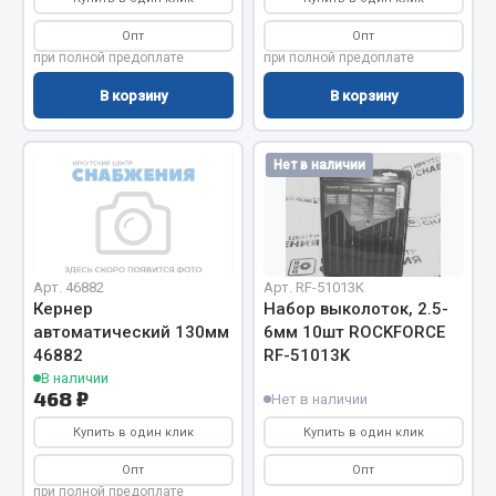
Весь раздел
Опт
Опт
при полной предоплате
при полной предоплате
Цепи подъёмные
В корзину
В корзину
Весь раздел
Нет в наличии
РТИ
Кольца уплотнительные
Арт. 46882
Арт. RF-51013K
Лента конвейерная
Кернер
Набор выколоток, 2.5-
автоматический 130мм
6мм 10шт ROCKFORCE
Манжеты
46882
RF-51013K
Паронит
В наличии
Патрубки
468 ₽
Нет в наличии
Прокладки
Купить в один клик
Купить в один клик
Рукава высокого давления
Опт
Опт
при полной предоплате