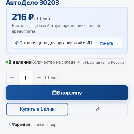
АвтоДело 30203
Отопители салона, подогреватели
216 ₽
Автономные воздушные отопители
/ Штука
Жидкостные подогреватели
Настоящая цена действует при условии полной
предоплаты
Отопители салона
Подогреватели тосола
Оптовая цена для организаций и ИП
Узнать →
Весь раздел
В наличии
Количество на складе: 4
Доставка по России
Автотовары
−
+
Штука
Автозвук
В корзину
Автокаталоги
Аксессуары автомобильные
Купить в 1 клик
Аптечки и знаки автомобильные
Брызговики
Гарантия
на весь товар
Вентиляторы кабины