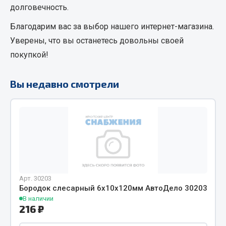
долговечность.
Кольца стопорные
Благодарим вас за выбор нашего интернет-магазина.
Пресс-масленки
Пробки
Уверены, что вы останетесь довольны своей
Пружины
покупкой!
Хомуты
Вы недавно смотрели
Показать ещё
Весь раздел
Соединительные элементы
Camozzi
Арт. 30203
Адаптеры и переходники
Бородок слесарный 6х10х120мм АвтоДело 30203
Тройники
В наличии
216 ₽
Трубки, муфты, гайки
Угольники