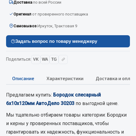
Доставка
по всей России
Вымпела
Оригинал
от проверенного поставщика
Показать ещё
Самовывоз
Иркутск, Трактовая 9
Весь раздел
Задать вопрос по товару менеджеру
Смазочные материалы
Поделиться:
VK
WA
TG
Масла
Охладжающие жидкости
Описание
Характеристики
Доставка и оплат
Технические жидкости
Весь раздел
Предлагаем купить:
Бородок слесарный
6х10х120мм АвтоДело 30203
по выгодной цене.
МЕТИЗЫ
Мы тщательно отбираем товары категории:
Бородки
и керны
у проверенных поставщиков, чтобы
Болты
гарантировать их надежность, функциональность и
Гайки