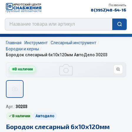
Позвонить
8(3952)48-64-16
Главная
Инструмент
Слесарный инструмент
Бородки и керны
Бородок слесарный 6х10х120мм АвтоДело 30203
Цепи противоскольжения
В наличии
ЦЕПИ РОССИЯ
ЦЕПИ BOHU (Китай)
Изготовление цепей на колеса BOHU
QITONG
Арт.:
30203
Весь раздел
В наличии
Автодело
Бородок слесарный 6х10х120мм