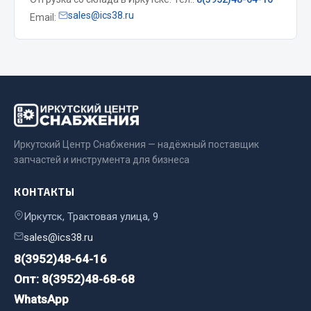
Весь раздел
sales@ics38.ru
Email:
Цепи подъёмные
Весь раздел
РТИ
Иркутский Центр Снабжения — надёжный поставщик
запчастей и инструмента для бизнеса
Кольца уплотнительные
КОНТАКТЫ
Лента конвейерная
Манжеты
Иркутск, Трактовая улица, 9
Паронит
sales@ics38.ru
Патрубки
8(3952)48-64-16
Прокладки
Опт: 8(3952)48-68-68
Рукава высокого давления
WhatsApp