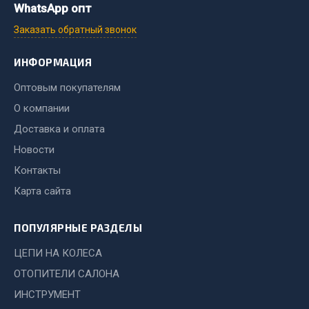
Показать ещё
WhatsApp опт
Заказать обратный звонок
Весь раздел
ИНФОРМАЦИЯ
Автомобильная электрика
Оптовым покупателям
О компании
Автолампы
Доставка и оплата
Блоки реле и предохранителей
Новости
Вилки нагрузочные
Контакты
Выключатели и переключатели клавишные
Выключатели кнопочные
Карта сайта
Выключатель массы
Изолента
ПОПУЛЯРНЫЕ РАЗДЕЛЫ
ЦЕПИ НА КОЛЕСА
Показать ещё
ОТОПИТЕЛИ САЛОНА
Весь раздел
ИНСТРУМЕНТ