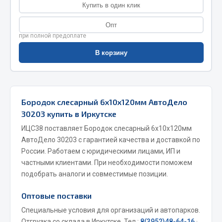
Купить в один клик
Фитинги
Штуцеры
Опт
при полной предоплате
Весь раздел
В корзину
Инструмент
Бородок слесарный 6х10х120мм АвтоДело
Автомобильный инструмент
30203 купить в Иркутске
Измерительный инструмент
ИЦС38 поставляет Бородок слесарный 6х10х120мм
Крепежный инструмент
АвтоДело 30203 с гарантией качества и доставкой по
Режущий инструмент
России. Работаем с юридическими лицами, ИП и
Силовое оборудование
частными клиентами. При необходимости поможем
Слесарный инструмент
подобрать аналоги и совместимые позиции.
Столярный инструмент
Оптовые поставки
Показать ещё
Специальные условия для организаций и автопарков.
Отгрузка со склада в Иркутске. Тел.:
8(3952)48-64-16
·