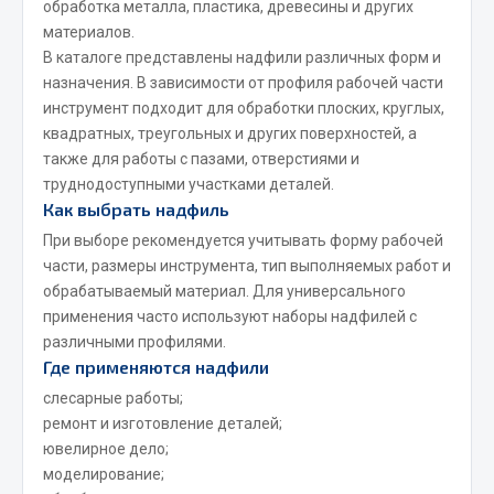
обработка металла, пластика, древесины и других
Фитинги
материалов.
Штуцеры
В каталоге представлены надфили различных форм и
назначения. В зависимости от профиля рабочей части
Весь раздел
инструмент подходит для обработки плоских, круглых,
квадратных, треугольных и других поверхностей, а
также для работы с пазами, отверстиями и
Инструмент
труднодоступными участками деталей.
Как выбрать надфиль
Автомобильный инструмент
При выборе рекомендуется учитывать форму рабочей
Измерительный инструмент
части, размеры инструмента, тип выполняемых работ и
Крепежный инструмент
обрабатываемый материал. Для универсального
применения часто используют наборы надфилей с
Режущий инструмент
различными профилями.
Силовое оборудование
Где применяются надфили
Слесарный инструмент
слесарные работы;
Столярный инструмент
ремонт и изготовление деталей;
ювелирное дело;
Показать ещё
моделирование;