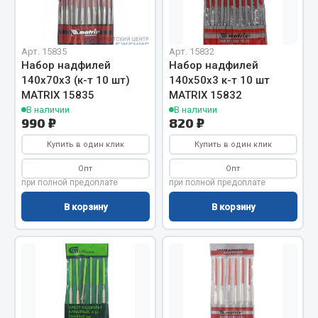
Отопители салона, подогреватели
Автономные воздушные отопители
Арт. 15835
Арт. 15832
Жидкостные подогреватели
Набор надфилей
Набор надфилей
140х70х3 (к-т 10 шт)
140х50х3 к-т 10 шт
Отопители салона
MATRIX 15835
MATRIX 15832
Подогреватели тосола
В наличии
В наличии
990 ₽
820 ₽
Весь раздел
Купить в один клик
Купить в один клик
Опт
Опт
Автотовары
при полной предоплате
при полной предоплате
В корзину
В корзину
Автозвук
Автокаталоги
Аксессуары автомобильные
Аптечки и знаки автомобильные
Брызговики
Вентиляторы кабины