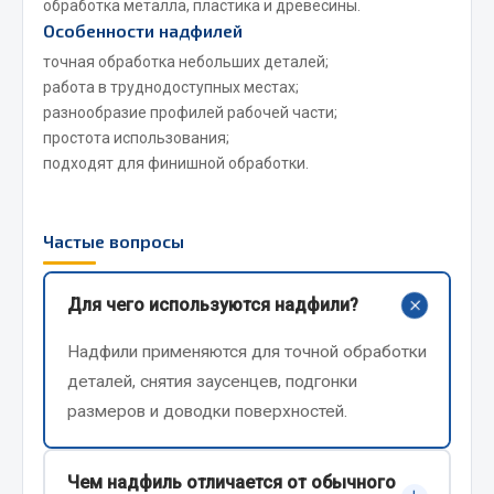
обработка металла, пластика и древесины.
Весь раздел
Особенности надфилей
точная обработка небольших деталей;
Цепи подъёмные
работа в труднодоступных местах;
разнообразие профилей рабочей части;
простота использования;
Весь раздел
подходят для финишной обработки.
РТИ
Частые вопросы
Кольца уплотнительные
+
Для чего используются надфили?
Лента конвейерная
Манжеты
Надфили применяются для точной обработки
Паронит
деталей, снятия заусенцев, подгонки
Патрубки
размеров и доводки поверхностей.
Прокладки
Рукава высокого давления
Чем надфиль отличается от обычного