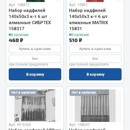
Вымпела
Арт. 158317
Арт. 15831
Набор надфилей
Набор надфилей
Показать ещё
140х50х3 к-т 6 шт
140х50х3 к-т 6 шт
алмазные СИБРТЕХ
алмазные MATRIX
Весь раздел
158317
15831
В наличии
В наличии
468 ₽
510 ₽
Смазочные материалы
Купить в один клик
Купить в один клик
Опт
Опт
Масла
при полной предоплате
при полной предоплате
Охладжающие жидкости
В корзину
В корзину
Технические жидкости
Весь раздел
Нет в наличии
Нет в наличии
МЕТИЗЫ
Болты
Арт. RF-6165
Арт. 158357
Гайки