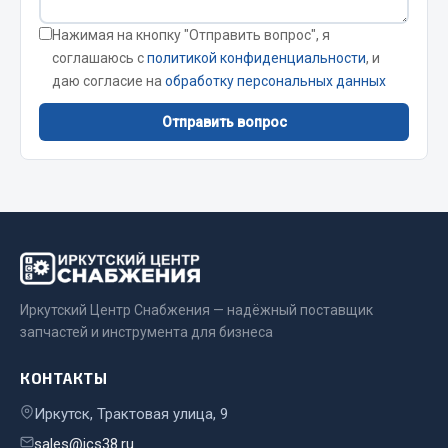
Запчасти на полуприцепы
Нажимая на кнопку "Отправить вопрос", я
соглашаюсь с
политикой конфиденциальности
, и
Амортизаторы для полуприцепов
даю согласие на
обработку персональных данных
Весь раздел
Отправить вопрос
Запчасти КамАЗ
Двигатель
Система питания
Система выпуска газа
Иркутский Центр Снабжения — надёжный поставщик
Система охлаждения
запчастей и инструмента для бизнеса
Сцепление
Коробка передач
КОНТАКТЫ
Коробка передач ZF
Иркутск, Трактовая улица, 9
Показать ещё
sales@ics38.ru