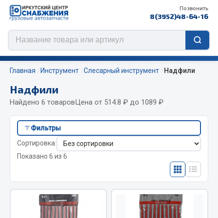
Позвонить
8(3952)48-64-16
Главная
Инструмент
Слесарный инструмент
Надфили
Надфили
Найдено 6 товаров
Цена от 514.8 ₽ до 1089 ₽
Цепи противоскольжения
Фильтры
ЦЕПИ РОССИЯ
Сортировка:
ЦЕПИ BOHU (Китай)
Показано 6 из 6
Изготовление цепей на колеса BOHU
QITONG
Весь раздел