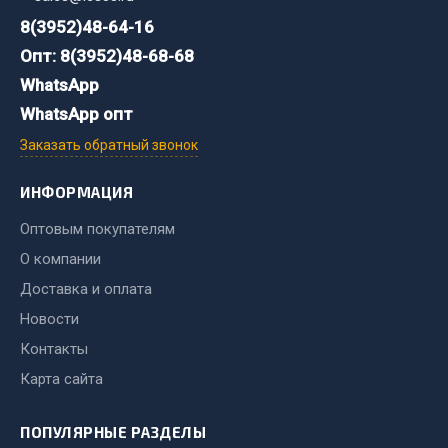
8(3952)48-64-16
Весь раздел
Опт: 8(3952)48-68-68
WhatsApp
Запчасти МАЗ
WhatsApp опт
Система питания
Заказать обратный звонок
Подвеска
Тормозная система
ИНФОРМАЦИЯ
Двери
Оптовым покупателям
Окно ветровое
О компании
Двигатель
Доставка и оплата
Электрооборудование
Новости
Показать ещё
Контакты
Карта сайта
Весь раздел
ПОПУЛЯРНЫЕ РАЗДЕЛЫ
Запчасти Урал