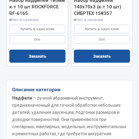
Набор надфилей 180мм
Набор надфилей
к-т 10 шт ROCKFORCE
140х70х3 (к-т 10 шт)
Кольца стопорные
RF-6165
СИБРТЕХ 158357
Пресс-масленки
Нет в наличии
Нет в наличии
Пробки
Купить в один клик
Купить в один клик
Пружины
Опт
Опт
Хомуты
Показать ещё
Заказать
Заказать
Весь раздел
Соединительные элементы
Описание категории
Надфили
— ручной абразивный инструмент,
Camozzi
предназначенный для точной обработки небольших
Адаптеры и переходники
деталей, удаления заусенцев, подгонки размеров и
доводки поверхностей. Они применяются при
Тройники
слесарных, ювелирных, модельных, инструментальных
Трубки, муфты, гайки
и ремонтных работах, где требуется аккуратная
Угольники