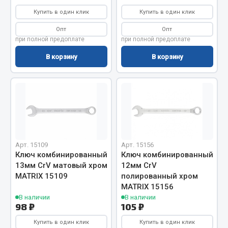
Система выпуска газа
Купить в один клик
Купить в один клик
Система охлаждения
Коробка передач
Опт
Опт
при полной предоплате
при полной предоплате
Рулевое управление
В корзину
В корзину
Тормозная система
Показать ещё
Весь раздел
Запчасти HOWO
Арт. 15109
Арт. 15156
Ключ комбинированный
Ключ комбинированный
Тормозная система
13мм CrV матовый хром
12мм CrV
Двигатель
MATRIX 15109
полированный хром
Подвеска
MATRIX 15156
Система питания
В наличии
В наличии
98 ₽
105 ₽
Система выпуска газа
Купить в один клик
Купить в один клик
Система охлаждения