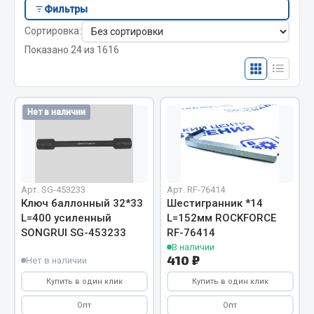
Отопители салона, подогреватели
Фильтры
Ключи-трещотки
Ключи разрезные
Сортировка:
Автономные воздушные отопители
Показано 24 из 1616
Жидкостные подогреватели
Отопители салона
Подогреватели тосола
Нет в наличии
Весь раздел
Автотовары
Арт. SG-453233
Арт. RF-76414
Ключ баллонный 32*33
Шестигранник *14
Автозвук
L=400 усиленный
L=152мм ROCKFORCE
Автокаталоги
SONGRUI SG-453233
RF-76414
Аксессуары автомобильные
В наличии
410 ₽
Нет в наличии
Аптечки и знаки автомобильные
Купить в один клик
Купить в один клик
Брызговики
Вентиляторы кабины
Опт
Опт