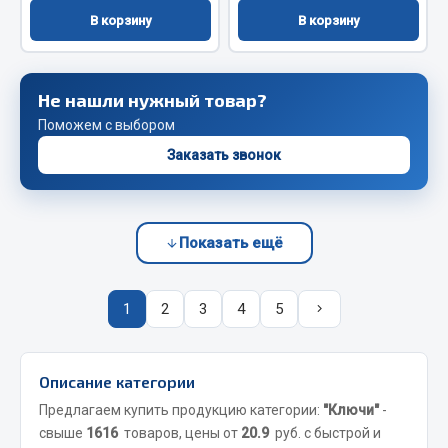
Весь раздел
В корзину
В корзину
Запчасти FAW
Не нашли нужный товар?
Подвеска
Поможем с выбором
Двигатель
Заказать звонок
Система охлаждения
Сцепление
Ось передняя
Показать ещё
Тормозная система
Электрооборудование
1
2
3
4
5
Показать ещё
Весь раздел
Описание категории
Предлагаем купить продукцию категории:
"Ключи"
-
Фильтры
свыше
1616
товаров, цены от
20.9
руб. с быстрой и