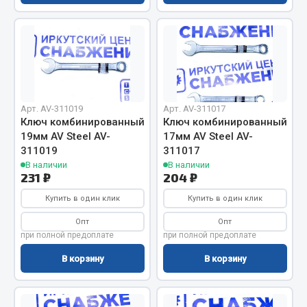
Кольца стопорные
Пресс-масленки
Пробки
ef60c285d8d5)
Пружины
Хомуты
ef60c285d8fd)
Арт. AV-311019
Арт. AV-311017
Показать ещё
Ключ комбинированный
Ключ комбинированный
19мм AV Steel AV-
17мм AV Steel AV-
Весь раздел
311019
311017
В наличии
В наличии
231 ₽
204 ₽
Соединительные элементы
Купить в один клик
Купить в один клик
Опт
Опт
Camozzi
при полной предоплате
при полной предоплате
Адаптеры и переходники
В корзину
В корзину
Тройники
Трубки, муфты, гайки
Угольники