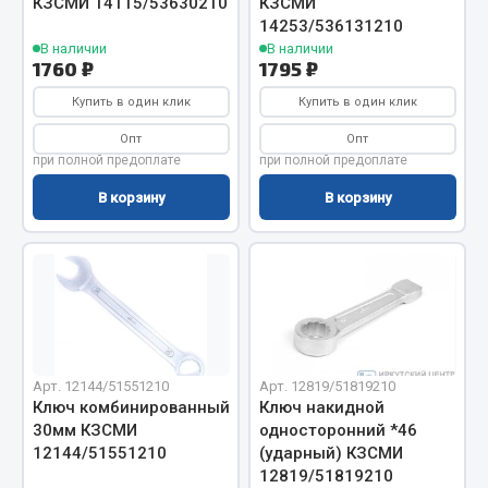
КЗСМИ 14115/53630210
КЗСМИ
14253/536131210
Весь раздел
В наличии
В наличии
1760 ₽
1795 ₽
Запчасти МАЗ
Купить в один клик
Купить в один клик
Опт
Опт
Система питания
при полной предоплате
при полной предоплате
Подвеска
В корзину
В корзину
Тормозная система
Двери
Окно ветровое
Двигатель
Электрооборудование
Показать ещё
Арт. 12144/51551210
Арт. 12819/51819210
Ключ комбинированный
Ключ накидной
Весь раздел
30мм КЗСМИ
односторонний *46
12144/51551210
(ударный) КЗСМИ
12819/51819210
Запчасти Урал