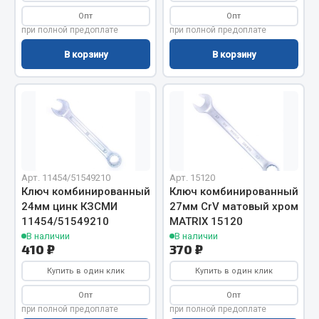
Сцепление
Опт
Опт
при полной предоплате
при полной предоплате
Показать ещё
В корзину
В корзину
Весь раздел
Запчасти SHAANXI (SHACMAN)
Система питания
Тормозная система
Арт. 11454/51549210
Арт. 15120
Колеса и шины
Ключ комбинированный
Ключ комбинированный
24мм цинк КЗСМИ
27мм CrV матовый хром
Система охлаждения
11454/51549210
MATRIX 15120
Подвеска
В наличии
В наличии
410 ₽
370 ₽
Кабина
Оперение кабины
Купить в один клик
Купить в один клик
Показать ещё
Опт
Опт
при полной предоплате
при полной предоплате