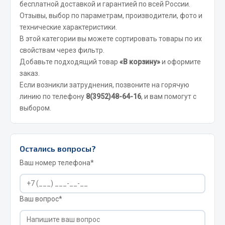
бесплатной доставкой и гарантией по всей России.
Отзывы, выбор по параметрам, производители, фото и
JSB
технические характеристики.
Mann-filter
В этой категории вы можете сортировать товары по их
Vic
свойствам через фильтр.
Автоторг
Добавьте подходящий товар
«В корзину»
и оформите
Дифа
заказ.
Если возникли затруднения, позвоните на горячую
Цитрон
линию по телефону
8(3952)48-64-16
, и вам помогут с
Фильтры DONALDSON
выбором.
Показать ещё
Весь раздел
Остались вопросы?
Ваш номер телефона*
Всё для сварки
Газосварка
Ваш вопрос*
Маски, краги сварщика
Сварочное оборудование