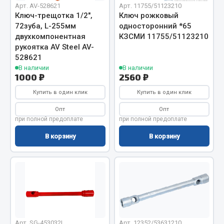
Показать ещё
Арт. AV-528621
Арт. 11755/51123210
Ключ-трещотка 1/2",
Ключ рожковый
Весь раздел
72зуба, L-255мм
односторонний *65
двухкомпонентная
КЗСМИ 11755/51123210
рукоятка AV Steel AV-
Автомобильная электрика
528621
В наличии
В наличии
1000 ₽
2560 ₽
Автолампы
Купить в один клик
Купить в один клик
Блоки реле и предохранителей
Опт
Опт
Вилки нагрузочные
при полной предоплате
при полной предоплате
Выключатели и переключатели клавишные
В корзину
В корзину
Выключатели кнопочные
Выключатель массы
Изолента
Показать ещё
Весь раздел
Арт. SG-453032L
Арт. 12352/53631210