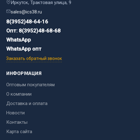
Стропы
Иркутск, Трактовая улица, 9
Стяжки
sales@ics38.ru
Тросы
8(3952)48-64-16
Опт: 8(3952)48-68-68
Весь раздел
WhatsApp
WhatsApp опт
Автохимия
Заказать обратный звонок
3 ton
ИНФОРМАЦИЯ
Abro
Оптовым покупателям
Agat auto
О компании
Alteco
Aвтосил
Доставка и оплата
Chevron
Новости
Cosmo
Контакты
Карта сайта
Показать ещё