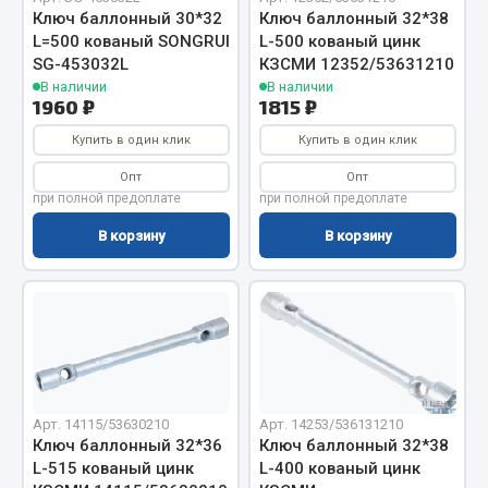
Ключ баллонный 30*32
Ключ баллонный 32*38
Запчасти на полуприцепы
L=500 кованый SONGRUI
L-500 кованый цинк
SG-453032L
КЗСМИ 12352/53631210
Амортизаторы для полуприцепов
В наличии
В наличии
1960 ₽
1815 ₽
Весь раздел
Купить в один клик
Купить в один клик
Опт
Опт
Запчасти КамАЗ
при полной предоплате
при полной предоплате
В корзину
В корзину
Двигатель
Система питания
Система выпуска газа
Система охлаждения
Сцепление
Коробка передач
Арт. 14115/53630210
Арт. 14253/536131210
Коробка передач ZF
Ключ баллонный 32*36
Ключ баллонный 32*38
L-515 кованый цинк
L-400 кованый цинк
Показать ещё