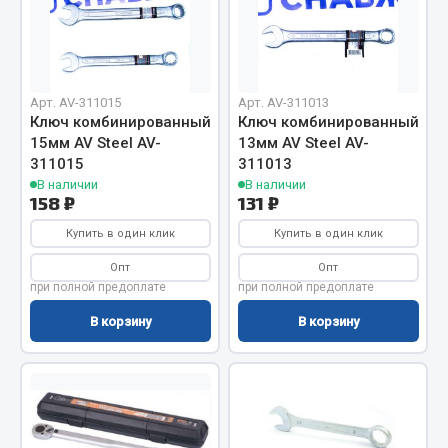
Фитинги
Штуцеры
Весь раздел
Арт. AV-311015
Арт. AV-311013
Ключ комбинированный
Ключ комбинированный
15мм AV Steel AV-
13мм AV Steel AV-
Инструмент
311015
311013
В наличии
В наличии
158 ₽
131 ₽
Автомобильный инструмент
Купить в один клик
Купить в один клик
Измерительный инструмент
Крепежный инструмент
Опт
Опт
при полной предоплате
при полной предоплате
Режущий инструмент
Силовое оборудование
В корзину
В корзину
Слесарный инструмент
Столярный инструмент
Показать ещё