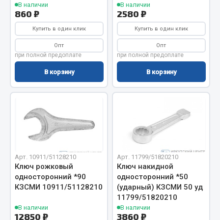
В наличии
В наличии
860 ₽
2580 ₽
Двигатель
Купить в один клик
Купить в один клик
Мост задний
Опт
Опт
Система питания
при полной предоплате
при полной предоплате
Система выпуска газа
В корзину
В корзину
Система охлаждения
Сцепление
Тормозная система
Показать ещё
Весь раздел
Арт. 10911/51128210
Арт. 11799/51820210
Ключ рожковый
Ключ накидной
Запчасти ЯМЗ
односторонний *90
односторонний *50
КЗСМИ 10911/51128210
(ударный) КЗСМИ 50 уд
Двигатель
11799/51820210
В наличии
В наличии
Система питания
12850 ₽
3860 ₽