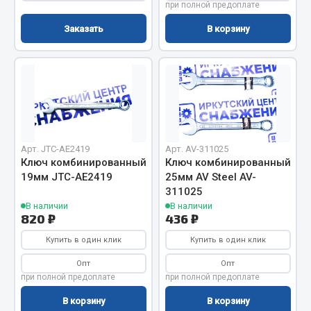
при полной предоплате
Вымпела
Заказать
В корзину
Показать ещё
Весь раздел
Смазочные материалы
Масла
Арт. JTC-AE2419
Арт. AV-311025
Ключ комбинированный
Ключ комбинированный
Охладжающие жидкости
19мм JTC-AE2419
25мм AV Steel AV-
Технические жидкости
311025
В наличии
В наличии
Весь раздел
820 ₽
436 ₽
Купить в один клик
Купить в один клик
МЕТИЗЫ
Опт
Опт
при полной предоплате
при полной предоплате
Болты
В корзину
В корзину
Гайки