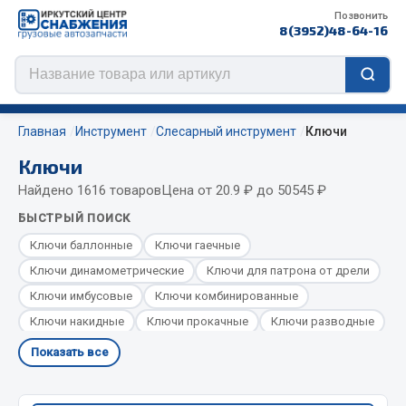
Позвонить
8(3952)48-64-16
Главная
Инструмент
Слесарный инструмент
Ключи
Ключи
Найдено 1616 товаров
Цена от 20.9 ₽ до 50545 ₽
Цепи противоскольжения
БЫСТРЫЙ ПОИСК
ЦЕПИ РОССИЯ
Ключи баллонные
Ключи гаечные
ЦЕПИ BOHU (Китай)
Ключи динамометрические
Ключи для патрона от дрели
Изготовление цепей на колеса BOHU
Ключи имбусовые
Ключи комбинированные
QITONG
Ключи накидные
Ключи прокачные
Ключи разводные
Ключи рожковые
Ключи свечные
Ключи слива масла
Показать все
Весь раздел
Ключи торцевые карданные
Ключи торцевые ступичные
Ключи трубки торцевые
Ключи трубные рычажные