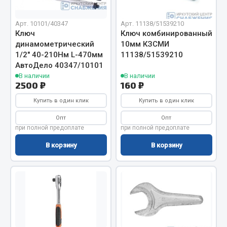
Весь раздел
Арт. 10101/40347
Арт. 11138/51539210
Ключ
Ключ комбинированный
Цепи подъёмные
динамометрический
10мм КЗСМИ
1/2" 40-210Нм L-470мм
11138/51539210
АвтоДело 40347/10101
Весь раздел
В наличии
В наличии
2500 ₽
160 ₽
РТИ
Купить в один клик
Купить в один клик
Опт
Опт
Кольца уплотнительные
при полной предоплате
при полной предоплате
Лента конвейерная
В корзину
В корзину
Манжеты
Паронит
Патрубки
Прокладки
Рукава высокого давления