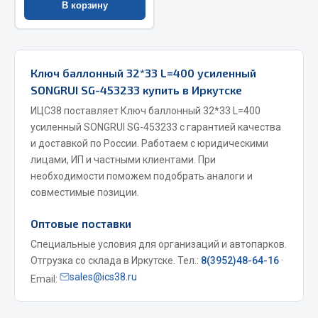
В корзину
Весь раздел
Запчасти МАЗ
Ключ баллонный 32*33 L=400 усиленный
SONGRUI SG-453233 купить в Иркутске
Система питания
ИЦС38 поставляет Ключ баллонный 32*33 L=400
Подвеска
усиленный SONGRUI SG-453233 с гарантией качества
Тормозная система
и доставкой по России. Работаем с юридическими
Двери
лицами, ИП и частными клиентами. При
Окно ветровое
необходимости поможем подобрать аналоги и
Двигатель
совместимые позиции.
Электрооборудование
Оптовые поставки
Показать ещё
Специальные условия для организаций и автопарков.
Отгрузка со склада в Иркутске. Тел.:
8(3952)48-64-16
·
Весь раздел
sales@ics38.ru
Email:
Запчасти Урал