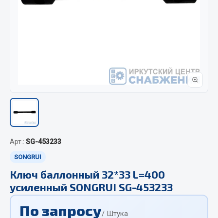
Отопители салона, подогреватели
Автономные воздушные отопители
Жидкостные подогреватели
Отопители салона
Подогреватели тосола
Весь раздел
Автотовары
Арт.:
SG-453233
Автозвук
SONGRUI
Автокаталоги
Аксессуары автомобильные
Ключ баллонный 32*33 L=400
усиленный SONGRUI SG-453233
Аптечки и знаки автомобильные
Брызговики
По запросу
Вентиляторы кабины
/ Штука