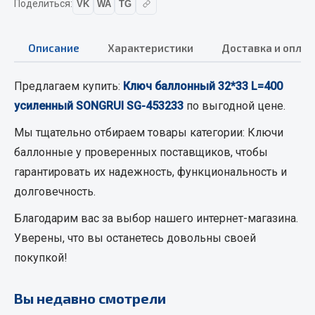
Поделиться:
VK
WA
TG
Кольца стопорные
Пресс-масленки
Описание
Характеристики
Доставка и оплат
Пробки
Пружины
Предлагаем купить:
Ключ баллонный 32*33 L=400
Хомуты
усиленный SONGRUI SG-453233
по выгодной цене.
Показать ещё
Мы тщательно отбираем товары категории:
Ключи
баллонные
Весь раздел
у проверенных поставщиков, чтобы
гарантировать их надежность, функциональность и
долговечность.
Соединительные элементы
Благодарим вас за выбор нашего интернет-магазина.
Camozzi
Уверены, что вы останетесь довольны своей
Адаптеры и переходники
покупкой!
Тройники
Трубки, муфты, гайки
Вы недавно смотрели
Угольники