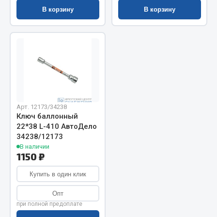
В корзину
В корзину
Запчасти на полуприцепы
Амортизаторы для полуприцепов
Весь раздел
Запчасти КамАЗ
Арт. 12173/34238
Двигатель
Ключ баллонный
Система питания
22*38 L-410 АвтоДело
34238/12173
Система выпуска газа
В наличии
Система охлаждения
1150 ₽
Сцепление
Купить в один клик
Коробка передач
Коробка передач ZF
Опт
при полной предоплате
Показать ещё