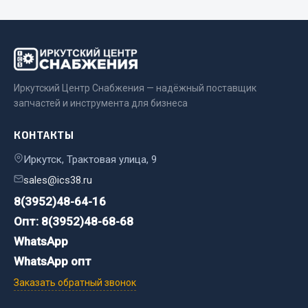
Двигатель
Мост задний
Система питания
Система выпуска газа
Иркутский Центр Снабжения — надёжный поставщик
Система охлаждения
запчастей и инструмента для бизнеса
Сцепление
КОНТАКТЫ
Тормозная система
Иркутск, Трактовая улица, 9
Показать ещё
sales@ics38.ru
Весь раздел
8(3952)48-64-16
Опт: 8(3952)48-68-68
Запчасти ЯМЗ
WhatsApp
WhatsApp опт
Двигатель
Заказать обратный звонок
Система питания