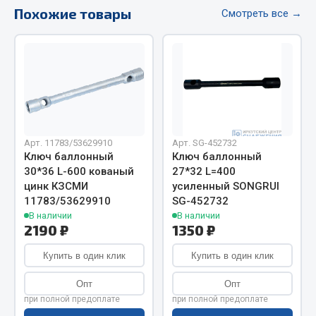
Весь раздел
Похожие товары
Смотреть все →
Цепи подъёмные
Весь раздел
РТИ
Арт. 11783/53629910
Арт. SG-452732
Ключ баллонный
Ключ баллонный
30*36 L-600 кованый
27*32 L=400
Кольца уплотнительные
цинк КЗСМИ
усиленный SONGRUI
Лента конвейерная
11783/53629910
SG-452732
Манжеты
В наличии
В наличии
2190 ₽
1350 ₽
Паронит
Патрубки
Купить в один клик
Купить в один клик
Прокладки
Опт
Опт
Рукава высокого давления
при полной предоплате
при полной предоплате