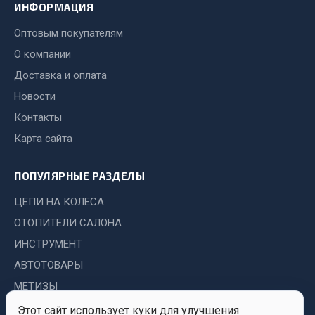
Система выпуска газа
ИНФОРМАЦИЯ
Система охлаждения
Оптовым покупателям
Коробка передач
О компании
Рулевое управление
Доставка и оплата
Тормозная система
Новости
Показать ещё
Контакты
Весь раздел
Карта сайта
ПОПУЛЯРНЫЕ РАЗДЕЛЫ
Запчасти HOWO
ЦЕПИ НА КОЛЕСА
Тормозная система
ОТОПИТЕЛИ САЛОНА
Двигатель
ИНСТРУМЕНТ
Подвеска
АВТОТОВАРЫ
Система питания
МЕТИЗЫ
Система выпуска газа
Этот сайт использует куки для улучшения
Система охлаждения