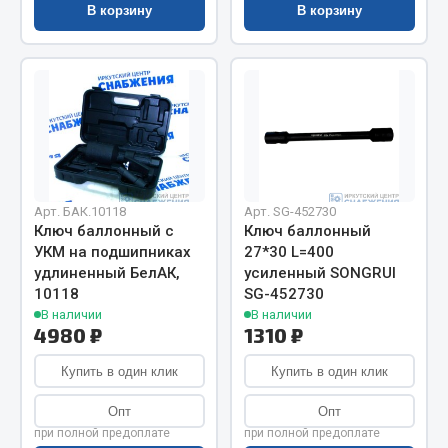
Показать ещё
В корзину
В корзину
Весь раздел
Автомобильная электрика
Автолампы
Блоки реле и предохранителей
Арт. БАК.10118
Арт. SG-452730
Вилки нагрузочные
Ключ баллонный с
Ключ баллонный
Выключатели и переключатели клавишные
УКМ на подшипниках
27*30 L=400
удлиненный БелАК,
усиленный SONGRUI
Выключатели кнопочные
10118
SG-452730
Выключатель массы
В наличии
В наличии
Изолента
4980 ₽
1310 ₽
Показать ещё
Купить в один клик
Купить в один клик
Весь раздел
Опт
Опт
при полной предоплате
при полной предоплате