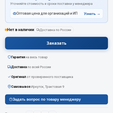
Вымпела
Уточняйте стоимость и сроки поставки у менеджера
Показать ещё
Оптовая цена для организаций и ИП
Узнать →
Весь раздел
Нет в наличии
Доставка по России
Смазочные материалы
Заказать
Масла
Гарантия
на весь товар
Охладжающие жидкости
Технические жидкости
Доставка
по всей России
Весь раздел
Оригинал
от проверенного поставщика
Самовывоз
Иркутск, Трактовая 9
МЕТИЗЫ
Задать вопрос по товару менеджеру
Болты
Гайки