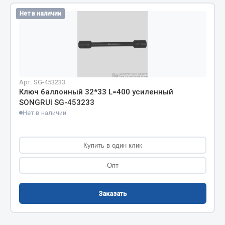
Фитинги
Нет в наличии
Штуцеры
Весь раздел
Инструмент
Арт. SG-453233
Ключ баллонный 32*33 L=400 усиленный
SONGRUI SG-453233
Автомобильный инструмент
Нет в наличии
Измерительный инструмент
Крепежный инструмент
Купить в один клик
Режущий инструмент
Силовое оборудование
Опт
Слесарный инструмент
Столярный инструмент
Заказать
Показать ещё