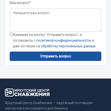
Ваш вопрос*
Сцепление
Показать ещё
Весь раздел
Нажимая на кнопку "Отправить вопрос", я
соглашаюсь с
политикой конфиденциальности
, и
Запчасти SHAANXI (SHACMAN)
даю согласие на
обработку персональных данных
Система питания
Отправить вопрос
Тормозная система
Колеса и шины
Система охлаждения
Подвеска
Кабина
Оперение кабины
Показать ещё
Иркутский Центр Снабжения — надёжный поставщик
запчастей и инструмента для бизнеса