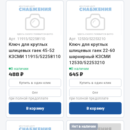
Весь раздел
Запчасти МАЗ
Арт. 11915/52258110
Арт. 12530/52253210
Система питания
Ключ для круглых
Ключ для круглых
Подвеска
шлицевых гаек 45-52
шлицевых гаек 22-60
Тормозная система
КЗСМИ 11915/52258110
шарнирный КЗСМИ
12530/52253210
Двери
В наличии
В наличии
Окно ветровое
488 ₽
645 ₽
Двигатель
Купить в один клик
Купить в один клик
Электрооборудование
Опт
Опт
Показать ещё
при полной предоплате
при полной предоплате
В корзину
В корзину
Весь раздел
Нет в наличии
Запчасти Урал