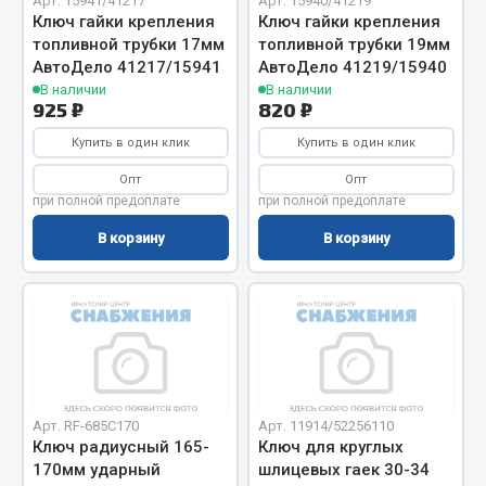
Арт. 15941/41217
Арт. 15940/41219
Ключ гайки крепления
Ключ гайки крепления
Кольца стопорные
топливной трубки 17мм
топливной трубки 19мм
Пресс-масленки
АвтоДело 41217/15941
АвтоДело 41219/15940
Пробки
В наличии
В наличии
925 ₽
820 ₽
Пружины
Хомуты
Купить в один клик
Купить в один клик
Опт
Опт
Показать ещё
при полной предоплате
при полной предоплате
Весь раздел
В корзину
В корзину
Соединительные элементы
Camozzi
Адаптеры и переходники
Тройники
Арт. RF-685C170
Арт. 11914/52256110
Ключ радиусный 165-
Ключ для круглых
Трубки, муфты, гайки
170мм ударный
шлицевых гаек 30-34
Угольники