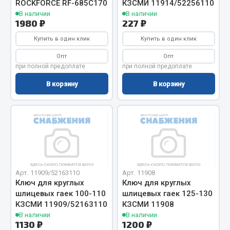
ROCKFORCE RF-685C170
КЗСМИ 11914/52256110
Фитинги
В наличии
В наличии
1980 ₽
227 ₽
Штуцеры
Купить в один клик
Купить в один клик
Весь раздел
Опт
Опт
при полной предоплате
при полной предоплате
Инструмент
В корзину
В корзину
Автомобильный инструмент
Измерительный инструмент
Крепежный инструмент
Режущий инструмент
Силовое оборудование
Арт. 11909/52163110
Арт. 11908
Слесарный инструмент
Ключ для круглых
Ключ для круглых
Столярный инструмент
шлицевых гаек 100-110
шлицевых гаек 125-130
КЗСМИ 11909/52163110
КЗСМИ 11908
Показать ещё
В наличии
В наличии
1130 ₽
1200 ₽