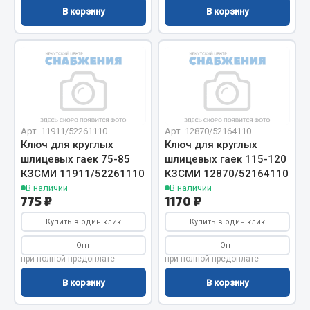
В корзину
В корзину
Запчасти на полуприцепы
Амортизаторы для полуприцепов
Весь раздел
Запчасти КамАЗ
Арт. 11911/52261110
Арт. 12870/52164110
Ключ для круглых
Ключ для круглых
шлицевых гаек 75-85
шлицевых гаек 115-120
Двигатель
КЗСМИ 11911/52261110
КЗСМИ 12870/52164110
Система питания
В наличии
В наличии
Система выпуска газа
775 ₽
1170 ₽
Система охлаждения
Купить в один клик
Купить в один клик
Сцепление
Опт
Опт
Коробка передач
при полной предоплате
при полной предоплате
Коробка передач ZF
В корзину
В корзину
Показать ещё