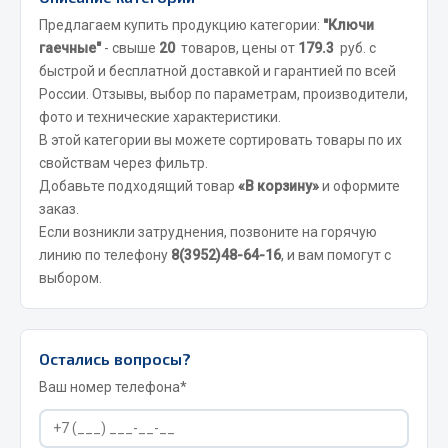
Система выпуска газа
Предлагаем купить продукцию категории:
"Ключи
Система охлаждения
гаечные"
- свыше
20
товаров, цены от
179.3
руб. с
Коробка передач
быстрой и бесплатной доставкой и гарантией по всей
Рулевое управление
России. Отзывы, выбор по параметрам, производители,
Тормозная система
фото и технические характеристики.
В этой категории вы можете сортировать товары по их
Показать ещё
свойствам через фильтр.
Добавьте подходящий товар
«В корзину»
и оформите
Весь раздел
заказ.
Если возникли затруднения, позвоните на горячую
линию по телефону
8(3952)48-64-16
, и вам помогут с
Запчасти HOWO
выбором.
Тормозная система
Двигатель
Остались вопросы?
Подвеска
Ваш номер телефона*
Система питания
Система выпуска газа
Система охлаждения