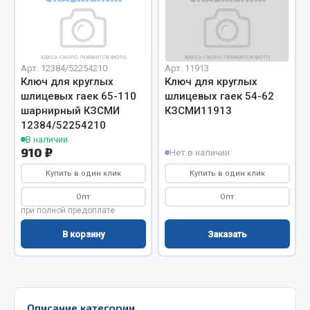
Двигатель
Мост задний
Система питания
Арт. 12384/52254210
Арт. 11913
Ключ для круглых
Ключ для круглых
Система выпуска газа
шлицевых гаек 65-110
шлицевых гаек 54-62
Система охлаждения
шарнирный КЗСМИ
КЗСМИ11913
Сцепление
12384/52254210
В наличии
Тормозная система
910 ₽
Нет в наличии
Показать ещё
Купить в один клик
Купить в один клик
Весь раздел
Опт
Опт
при полной предоплате
В корзину
Заказать
Запчасти ЯМЗ
Двигатель
Система питания
Описание категории