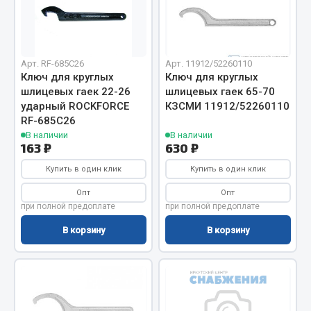
Отопители салона, подогреватели
Автономные воздушные отопители
Жидкостные подогреватели
Арт. RF-685C26
Арт. 11912/52260110
Ключ для круглых
Ключ для круглых
Отопители салона
шлицевых гаек 22-26
шлицевых гаек 65-70
Подогреватели тосола
ударный ROCKFORCE
КЗСМИ 11912/52260110
RF-685C26
Весь раздел
В наличии
В наличии
163 ₽
630 ₽
Купить в один клик
Купить в один клик
Автотовары
Опт
Опт
Автозвук
при полной предоплате
при полной предоплате
Автокаталоги
В корзину
В корзину
Аксессуары автомобильные
Аптечки и знаки автомобильные
Брызговики
Вентиляторы кабины