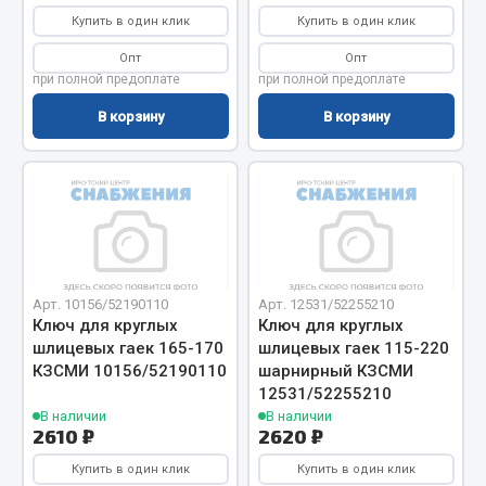
Весь раздел
Купить в один клик
Купить в один клик
Опт
Опт
Цепи подъёмные
при полной предоплате
при полной предоплате
В корзину
В корзину
Весь раздел
РТИ
Кольца уплотнительные
Лента конвейерная
Арт. 10156/52190110
Арт. 12531/52255210
Ключ для круглых
Ключ для круглых
Манжеты
шлицевых гаек 165-170
шлицевых гаек 115-220
Паронит
КЗСМИ 10156/52190110
шарнирный КЗСМИ
Патрубки
12531/52255210
Прокладки
В наличии
В наличии
2610 ₽
2620 ₽
Рукава высокого давления
Купить в один клик
Купить в один клик