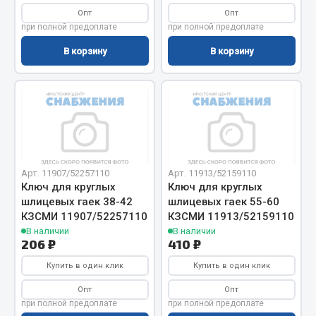
Показать ещё
Опт
Опт
при полной предоплате
при полной предоплате
Весь раздел
В корзину
В корзину
Автомобильная электрика
Автолампы
Блоки реле и предохранителей
Вилки нагрузочные
Арт. 11907/52257110
Арт. 11913/52159110
Выключатели и переключатели клавишные
Ключ для круглых
Ключ для круглых
Выключатели кнопочные
шлицевых гаек 38-42
шлицевых гаек 55-60
Выключатель массы
КЗСМИ 11907/52257110
КЗСМИ 11913/52159110
В наличии
В наличии
Изолента
206 ₽
410 ₽
Показать ещё
Купить в один клик
Купить в один клик
Весь раздел
Опт
Опт
при полной предоплате
при полной предоплате