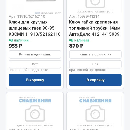
Вымпела
Показать ещё
Арт. 11910/52162110
Арт. 15939/41214
Ключ для круглых
Ключ гайки крепления
Весь раздел
шлицевых гаек 90-95
топливной трубки 14мм
КЗСМИ 11910/52162110
АвтоДело 41214/15939
В наличии
В наличии
955 ₽
870 ₽
Смазочные материалы
Купить в один клик
Купить в один клик
Масла
Опт
Опт
Охладжающие жидкости
при полной предоплате
при полной предоплате
Технические жидкости
В корзину
В корзину
Весь раздел
МЕТИЗЫ
Болты
Гайки