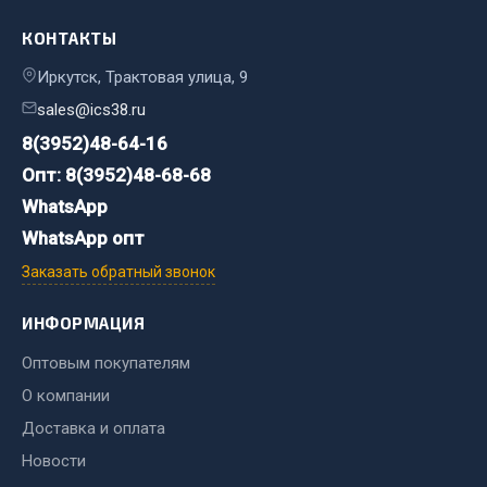
Весь раздел
КОНТАКТЫ
Запчасти FAW
Иркутск, Трактовая улица, 9
sales@ics38.ru
Подвеска
8(3952)48-64-16
Двигатель
Опт: 8(3952)48-68-68
Система охлаждения
WhatsApp
Сцепление
WhatsApp опт
Ось передняя
Заказать обратный звонок
Тормозная система
Электрооборудование
ИНФОРМАЦИЯ
Показать ещё
Оптовым покупателям
Весь раздел
О компании
Доставка и оплата
Новости
Фильтры