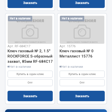
Система выпуска газа
Заказать
Заказать
Система охлаждения
Коробка передач
Нет в наличии
Нет в наличии
Рулевое управление
Тормозная система
Показать ещё
Арт. RF-684С17
Арт. 15776
Весь раздел
Ключ газовый № 2, 1.5"
Ключ газовый № 0
ROCKFORCE S-образный
Металлист 15776
захват, 85мм RF-684С17
Запчасти HOWO
Нет в наличии
Нет в наличии
Купить в один клик
Купить в один клик
Тормозная система
Опт
Опт
Двигатель
Подвеска
Заказать
Заказать
Система питания
Система выпуска газа
Система охлаждения