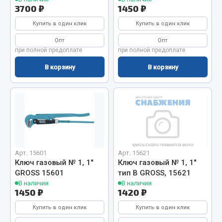
3700 ₽
1450 ₽
Кольца стопорные
Купить в один клик
Купить в один клик
Пресс-масленки
Пробки
Опт
Опт
при полной предоплате
при полной предоплате
Пружины
Хомуты
В корзину
В корзину
Показать ещё
Весь раздел
Соединительные элементы
Арт. 15601
Арт. 15621
Ключ газовый № 1, 1"
Ключ газовый № 1, 1"
Camozzi
GROSS 15601
тип В GROSS, 15621
Адаптеры и переходники
В наличии
В наличии
1450 ₽
1420 ₽
Тройники
Трубки, муфты, гайки
Купить в один клик
Купить в один клик
Угольники