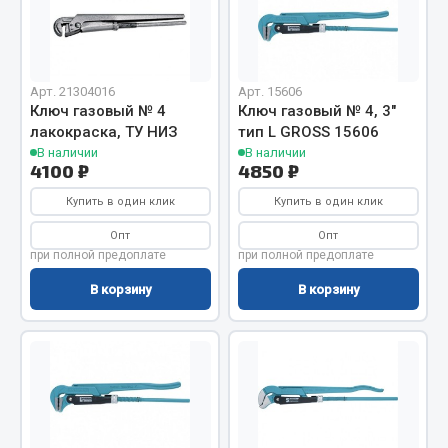
Отопители салона, подогреватели
Автономные воздушные отопители
Жидкостные подогреватели
Арт. 21304016
Арт. 15606
Ключ газовый № 4
Ключ газовый № 4, 3"
Отопители салона
лакокраска, ТУ НИЗ
тип L GROSS 15606
Подогреватели тосола
В наличии
В наличии
4100 ₽
4850 ₽
Весь раздел
Купить в один клик
Купить в один клик
Опт
Опт
Автотовары
при полной предоплате
при полной предоплате
В корзину
В корзину
Автозвук
Автокаталоги
Аксессуары автомобильные
Аптечки и знаки автомобильные
Брызговики
Вентиляторы кабины