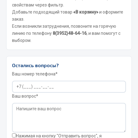
Весь раздел
свойствам через фильтр.
Добавьте подходящий товар
«В корзину»
и оформите
заказ.
Запчасти FAW
Если возникли затруднения, позвоните на горячую
линию по телефону
8(3952)48-64-16
, и вам помогут с
Подвеска
выбором.
Двигатель
Система охлаждения
Сцепление
Остались вопросы?
Ось передняя
Ваш номер телефона*
Тормозная система
Электрооборудование
Ваш вопрос*
Показать ещё
Весь раздел
Фильтры
Нажимая на кнопку "Отправить вопрос", я