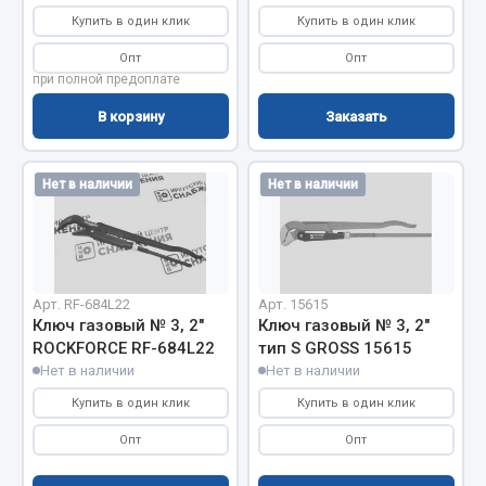
Купить в один клик
Купить в один клик
Двигатель
Опт
Опт
Мост задний
при полной предоплате
Система питания
В корзину
Заказать
Система выпуска газа
Система охлаждения
Нет в наличии
Нет в наличии
Сцепление
Тормозная система
Показать ещё
Арт. RF-684L22
Арт. 15615
Весь раздел
Ключ газовый № 3, 2"
Ключ газовый № 3, 2"
ROCKFORCE RF-684L22
тип S GROSS 15615
Нет в наличии
Нет в наличии
Запчасти ЯМЗ
Купить в один клик
Купить в один клик
Двигатель
Опт
Опт
Система питания