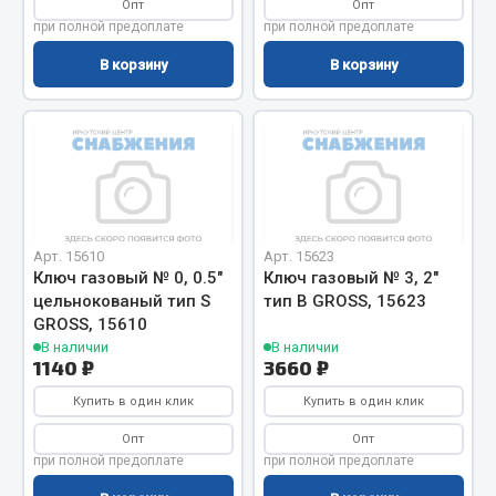
Опт
Опт
Фитинги
при полной предоплате
при полной предоплате
Штуцеры
В корзину
В корзину
Весь раздел
Инструмент
Автомобильный инструмент
Арт. 15610
Арт. 15623
Измерительный инструмент
Ключ газовый № 0, 0.5"
Ключ газовый № 3, 2"
Крепежный инструмент
цельнокованый тип S
тип В GROSS, 15623
Режущий инструмент
GROSS, 15610
В наличии
В наличии
Силовое оборудование
1140 ₽
3660 ₽
Слесарный инструмент
Купить в один клик
Купить в один клик
Столярный инструмент
Опт
Опт
Показать ещё
при полной предоплате
при полной предоплате