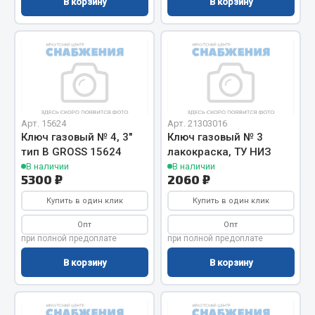
В корзину
В корзину
Весь раздел
Цепи подъёмные
Весь раздел
Арт. 15624
Арт. 21303016
Ключ газовый № 4, 3"
Ключ газовый № 3
РТИ
тип В GROSS 15624
лакокраска, ТУ НИЗ
В наличии
В наличии
Кольца уплотнительные
5300 ₽
2060 ₽
Лента конвейерная
Купить в один клик
Купить в один клик
Манжеты
Опт
Опт
Паронит
при полной предоплате
при полной предоплате
Патрубки
В корзину
В корзину
Прокладки
Рукава высокого давления