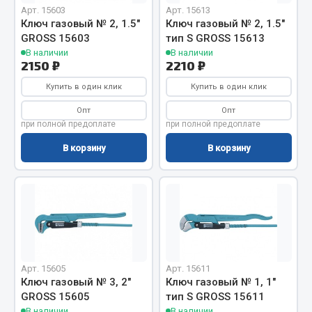
Вымпела
Арт. 15603
Арт. 15613
Ключ газовый № 2, 1.5"
Ключ газовый № 2, 1.5"
Показать ещё
GROSS 15603
тип S GROSS 15613
В наличии
В наличии
2150 ₽
2210 ₽
Весь раздел
Купить в один клик
Купить в один клик
Смазочные материалы
Опт
Опт
при полной предоплате
при полной предоплате
Масла
В корзину
В корзину
Охладжающие жидкости
Технические жидкости
Весь раздел
МЕТИЗЫ
Арт. 15605
Арт. 15611
Ключ газовый № 3, 2"
Ключ газовый № 1, 1"
Болты
GROSS 15605
тип S GROSS 15611
Гайки
В наличии
В наличии