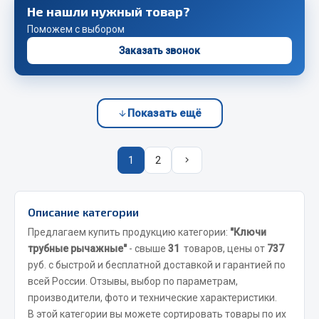
Не нашли нужный товар?
Сцепление
Поможем с выбором
Показать ещё
Заказать звонок
Весь раздел
Показать ещё
Запчасти SHAANXI (SHACMAN)
Система питания
1
2
Тормозная система
Колеса и шины
Система охлаждения
Описание категории
Подвеска
Предлагаем купить продукцию категории:
"Ключи
Кабина
трубные рычажные"
- свыше
31
товаров, цены от
737
руб. с быстрой и бесплатной доставкой и гарантией по
Оперение кабины
всей России. Отзывы, выбор по параметрам,
Показать ещё
производители, фото и технические характеристики.
В этой категории вы можете сортировать товары по их