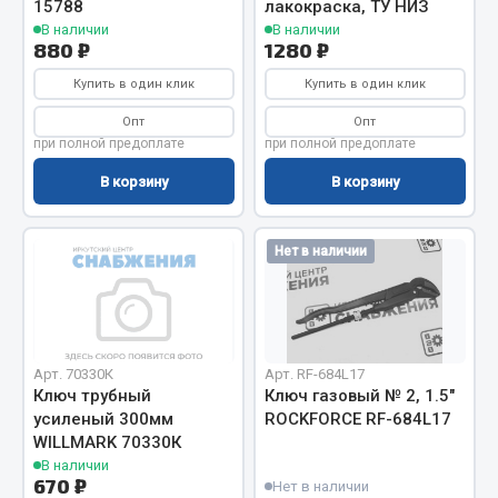
15788
лакокраска, ТУ НИЗ
Весь раздел
В наличии
В наличии
880 ₽
1280 ₽
Купить в один клик
Купить в один клик
Запчасти МАЗ
Опт
Опт
при полной предоплате
при полной предоплате
Система питания
Подвеска
В корзину
В корзину
Тормозная система
Двери
Нет в наличии
Окно ветровое
Двигатель
Электрооборудование
Показать ещё
Арт. 70330К
Арт. RF-684L17
Ключ трубный
Ключ газовый № 2, 1.5"
усиленый 300мм
ROCKFORCE RF-684L17
Весь раздел
WILLMARK 70330К
В наличии
670 ₽
Нет в наличии
Запчасти Урал