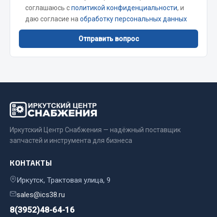
соглашаюсь с
политикой конфиденциальности
, и
JSB
даю согласие на
обработку персональных данных
Mann-filter
Отправить вопрос
Vic
Автоторг
Дифа
Цитрон
Фильтры DONALDSON
Показать ещё
Иркутский Центр Снабжения — надёжный поставщик
Весь раздел
запчастей и инструмента для бизнеса
КОНТАКТЫ
Всё для сварки
Иркутск, Трактовая улица, 9
Газосварка
sales@ics38.ru
Маски, краги сварщика
8(3952)48-64-16
Сварочное оборудование