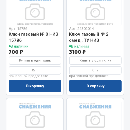
Показать ещё
Весь раздел
Арт. 15786
Арт. 21302014
Автомобильная электрика
Ключ газовый № 0 НИЗ
Ключ газовый № 2
15786
омед., ТУ НИЗ
В наличии
В наличии
Автолампы
700 ₽
3100 ₽
Блоки реле и предохранителей
Купить в один клик
Купить в один клик
Вилки нагрузочные
Опт
Опт
Выключатели и переключатели клавишные
при полной предоплате
при полной предоплате
Выключатели кнопочные
В корзину
В корзину
Выключатель массы
Изолента
Показать ещё
Весь раздел