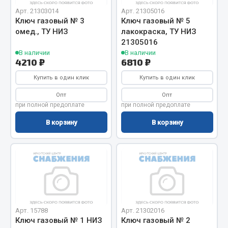
Арт. 21303014
Арт. 21305016
Запчасти на полуприцепы
Ключ газовый № 3
Ключ газовый № 5
омед., ТУ НИЗ
лакокраска, ТУ НИЗ
Амортизаторы для полуприцепов
21305016
В наличии
В наличии
4210 ₽
6810 ₽
Весь раздел
Купить в один клик
Купить в один клик
Запчасти КамАЗ
Опт
Опт
при полной предоплате
при полной предоплате
Двигатель
В корзину
В корзину
Система питания
Система выпуска газа
Система охлаждения
Сцепление
Коробка передач
Коробка передач ZF
Арт. 15788
Арт. 21302016
Показать ещё
Ключ газовый № 1 НИЗ
Ключ газовый № 2