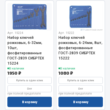
Весь раздел
Запчасти МАЗ
Арт. 15224
Арт. 15222
Система питания
Набор ключей
Набор ключей
Подвеска
рожковых, 6-32мм,
рожковых, 6-24мм, 8шт,
Тормозная система
10шт,
фосфатированные
фосфатированные
ГОСТ-2839 СИБРТЕХ
Двери
ГОСТ-2839 СИБРТЕХ
15222
Окно ветровое
15224
Двигатель
В наличии
В наличии
1950 ₽
1080 ₽
Электрооборудование
Купить в один клик
Купить в один клик
Показать ещё
Опт
Опт
Весь раздел
при полной предоплате
при полной предоплате
В корзину
В корзину
Запчасти Урал