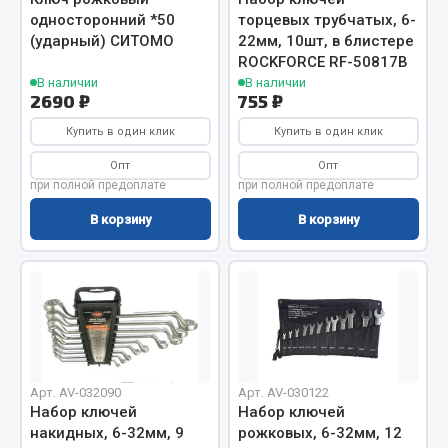
односторонний *50
торцевых трубчатых, 6-
Кольца стопорные
(ударный) СИТОМО
22мм, 10шт, в блистере
Пресс-масленки
ROCKFORCE RF-50817B
Пробки
В наличии
В наличии
2690 ₽
755 ₽
Пружины
Хомуты
Купить в один клик
Купить в один клик
Опт
Опт
Показать ещё
при полной предоплате
при полной предоплате
Весь раздел
В корзину
В корзину
Соединительные элементы
Camozzi
Адаптеры и переходники
Тройники
Арт. AV-032090
Арт. AV-030122
Набор ключей
Набор ключей
Трубки, муфты, гайки
накидных, 6-32мм, 9
рожковых, 6-32мм, 12
Угольники