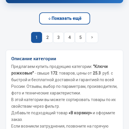
Весь раздел
Показать ещё
Запчасти FAW
Подвеска
1
2
3
4
5
Двигатель
Система охлаждения
Сцепление
Описание категории
Ось передняя
Предлагаем купить продукцию категории:
"Ключи
Тормозная система
рожковые"
- свыше
172
товаров, цены от
25.3
руб. с
быстрой и бесплатной доставкой и гарантией по всей
Электрооборудование
России. Отзывы, выбор по параметрам, производители,
Показать ещё
фото и технические характеристики.
В этой категории вы можете сортировать товары по их
Весь раздел
свойствам через фильтр.
Добавьте подходящий товар
«В корзину»
и оформите
заказ.
Фильтры
Если возникли затруднения, позвоните на горячую