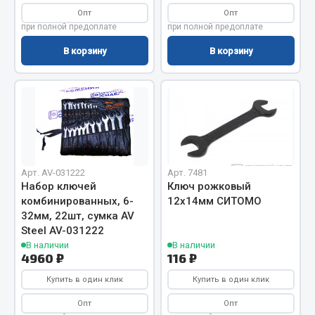
Показать ещё
Опт
Опт
при полной предоплате
при полной предоплате
Весь раздел
В корзину
В корзину
Автомобильная электрика
Автолампы
Блоки реле и предохранителей
Вилки нагрузочные
Арт. AV-031222
Арт. 7481
Выключатели и переключатели клавишные
Набор ключей
Ключ рожковый
Выключатели кнопочные
комбинированных, 6-
12х14мм СИТОМО
Выключатель массы
32мм, 22шт, сумка AV
Steel AV-031222
Изолента
В наличии
В наличии
4960 ₽
116 ₽
Показать ещё
Купить в один клик
Купить в один клик
Весь раздел
Опт
Опт