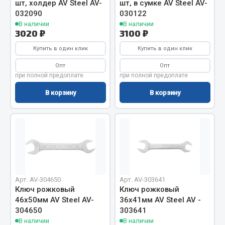
шт, холдер AV Steel AV-
шт, в сумке AV Steel AV-
Фитинги
032090
030122
Штуцеры
В наличии
В наличии
3020 ₽
3100 ₽
Весь раздел
Купить в один клик
Купить в один клик
Опт
Опт
при полной предоплате
при полной предоплате
Инструмент
В корзину
В корзину
Автомобильный инструмент
Измерительный инструмент
Крепежный инструмент
Режущий инструмент
Силовое оборудование
Слесарный инструмент
Арт. AV-304650
Арт. AV-303641
Столярный инструмент
Ключ рожковый
Ключ рожковый
46х50мм AV Steel AV-
36х41мм AV Steel AV -
Показать ещё
304650
303641
В наличии
В наличии