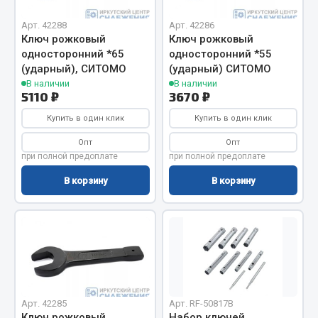
Вымпела
Арт. 42288
Арт. 42286
Показать ещё
Ключ рожковый
Ключ рожковый
односторонний *65
односторонний *55
Весь раздел
(ударный), СИТОМО
(ударный) СИТОМО
В наличии
В наличии
5110 ₽
3670 ₽
Смазочные материалы
Купить в один клик
Купить в один клик
Опт
Опт
Масла
при полной предоплате
при полной предоплате
Охладжающие жидкости
В корзину
В корзину
Технические жидкости
Весь раздел
МЕТИЗЫ
Болты
Арт. 42285
Арт. RF-50817B
Гайки
Ключ рожковый
Набор ключей