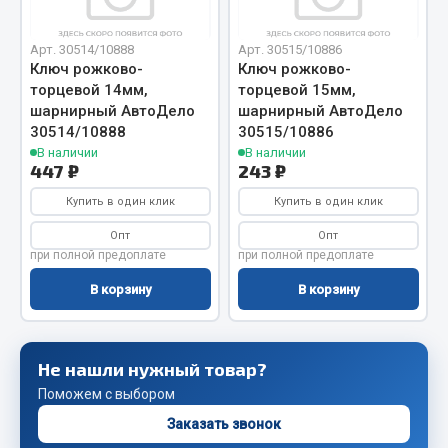
Сцепление
Арт. 30514/10888
Арт. 30515/10886
Показать ещё
Ключ рожково-
Ключ рожково-
торцевой 14мм,
торцевой 15мм,
Весь раздел
шарнирный АвтоДело
шарнирный АвтоДело
30514/10888
30515/10886
В наличии
В наличии
Запчасти SHAANXI (SHACMAN)
447 ₽
243 ₽
Купить в один клик
Купить в один клик
Система питания
Опт
Опт
Тормозная система
при полной предоплате
при полной предоплате
Колеса и шины
В корзину
В корзину
Система охлаждения
Подвеска
Кабина
Не нашли нужный товар?
Оперение кабины
Поможем с выбором
Показать ещё
Заказать звонок