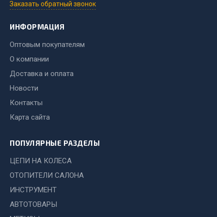
Стропы
Заказать обратный звонок
Стяжки
ИНФОРМАЦИЯ
Тросы
Оптовым покупателям
Весь раздел
О компании
Доставка и оплата
Автохимия
Новости
Контакты
3 ton
Карта сайта
Abro
Agat auto
ПОПУЛЯРНЫЕ РАЗДЕЛЫ
Alteco
Aвтосил
ЦЕПИ НА КОЛЕСА
Chevron
ОТОПИТЕЛИ САЛОНА
Cosmo
ИНСТРУМЕНТ
Показать ещё
АВТОТОВАРЫ