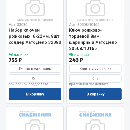
Система выпуска газа
Система охлаждения
Коробка передач
Арт. 32080
Арт. 30508/10165
Рулевое управление
Набор ключей
Ключ рожково-
Тормозная система
рожковых, 6-22мм, 8шт,
торцевой 8мм,
холдер АвтоДело 32080
шарнирный АвтоДело
Показать ещё
30508/10165
В наличии
В наличии
Весь раздел
755 ₽
243 ₽
Купить в один клик
Купить в один клик
Запчасти HOWO
Опт
Опт
при полной предоплате
при полной предоплате
Тормозная система
В корзину
В корзину
Двигатель
Подвеска
Система питания
Система выпуска газа
Система охлаждения