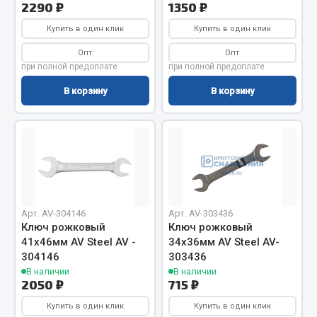
Весь раздел
2290 ₽
1350 ₽
Купить в один клик
Купить в один клик
Цепи подъёмные
Опт
Опт
при полной предоплате
при полной предоплате
В корзину
В корзину
Весь раздел
РТИ
Кольца уплотнительные
Лента конвейерная
Арт. AV-304146
Арт. AV-303436
Манжеты
Ключ рожковый
Ключ рожковый
Паронит
41х46мм AV Steel AV -
34х36мм AV Steel AV-
Патрубки
304146
303436
Прокладки
В наличии
В наличии
2050 ₽
715 ₽
Рукава высокого давления
Купить в один клик
Купить в один клик