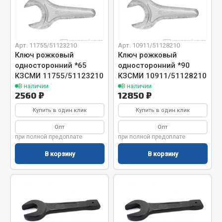
Отопители салона, подогреватели
Автономные воздушные отопители
Жидкостные подогреватели
Арт. 11755/51123210
Арт. 10911/51128210
Ключ рожковый
Ключ рожковый
Отопители салона
односторонний *65
односторонний *90
Подогреватели тосола
ef60c285d8d5)
КЗСМИ 11755/51123210
КЗСМИ 10911/51128210
В наличии
В наличии
Весь раздел
2560 ₽
12850 ₽
ef60c285d8fd)
Купить в один клик
Купить в один клик
Автотовары
Опт
Опт
при полной предоплате
при полной предоплате
Автозвук
В корзину
В корзину
Автокаталоги
Аксессуары автомобильные
Аптечки и знаки автомобильные
Брызговики
Вентиляторы кабины