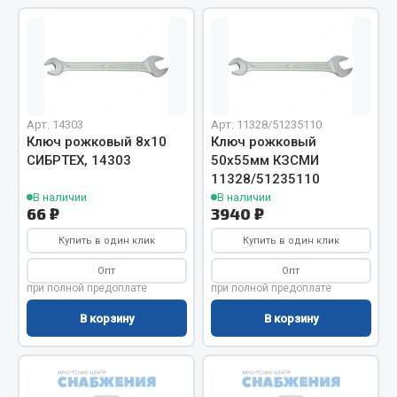
Двигатель
Мост задний
Система питания
Система выпуска газа
Арт. 14303
Арт. 11328/51235110
Система охлаждения
Ключ рожковый 8х10
Ключ рожковый
Сцепление
СИБРТЕХ, 14303
50х55мм КЗСМИ
11328/51235110
Тормозная система
В наличии
В наличии
66 ₽
3940 ₽
Показать ещё
Купить в один клик
Купить в один клик
Весь раздел
Опт
Опт
при полной предоплате
при полной предоплате
Запчасти ЯМЗ
В корзину
В корзину
Двигатель
Система питания