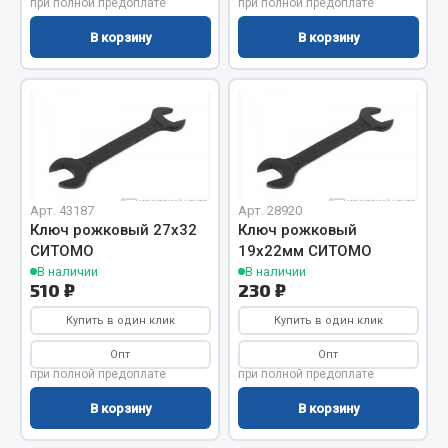
при полной предоплате
при полной предоплате
Запчасти на полуприцепы
В корзину
В корзину
Амортизаторы для полуприцепов
Весь раздел
Запчасти КамАЗ
Арт. 43187
Арт. 28920
Ключ рожковый 27х32
Ключ рожковый
Двигатель
СИТОМО
19х22мм СИТОМО
Система питания
В наличии
В наличии
Система выпуска газа
510 ₽
230 ₽
Система охлаждения
Купить в один клик
Купить в один клик
Сцепление
Опт
Опт
Коробка передач
при полной предоплате
при полной предоплате
Коробка передач ZF
В корзину
В корзину
Показать ещё