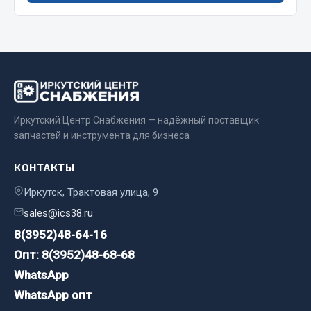
Сварочные материалы
Весь раздел
CUMMINS HAFFEN
Иркутский Центр Снабжения — надёжный поставщик
запчастей и инструмента для бизнеса
Весь раздел
КОНТАКТЫ
Подшипники
Иркутск, Трактовая улица, 9
sales@ics38.ru
Весь раздел
8(3952)48-64-16
Опт: 8(3952)48-68-68
WhatsApp
Стяжки, тросы, канаты
WhatsApp опт