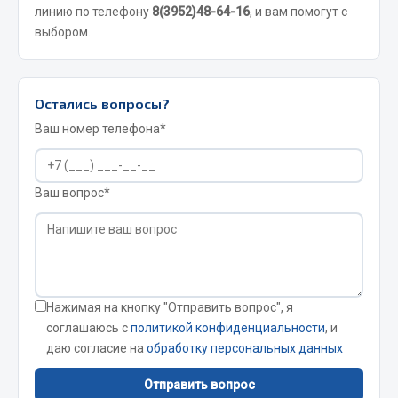
линию по телефону
8(3952)48-64-16
, и вам помогут с
JSB
выбором.
Mann-filter
Vic
Остались вопросы?
Автоторг
Дифа
Ваш номер телефона*
Цитрон
Фильтры DONALDSON
Ваш вопрос*
Показать ещё
Весь раздел
Всё для сварки
Нажимая на кнопку "Отправить вопрос", я
соглашаюсь с
политикой конфиденциальности
, и
Газосварка
даю согласие на
обработку персональных данных
Маски, краги сварщика
Отправить вопрос
Сварочное оборудование