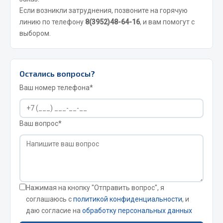
Весь раздел
Если возникли затруднения, позвоните на горячую
линию по телефону
8(3952)48-64-16
, и вам помогут с
выбором.
Цепи подъёмные
Весь раздел
Остались вопросы?
Ваш номер телефона*
РТИ
Ваш вопрос*
Кольца уплотнительные
Лента конвейерная
Манжеты
Паронит
Патрубки
Нажимая на кнопку "Отправить вопрос", я
Прокладки
соглашаюсь с
политикой конфиденциальности
, и
Рукава высокого давления
даю согласие на
обработку персональных данных