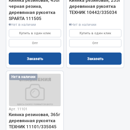
Киянка резиновая, 450г
Киянка резиновая, 255г
черная резина,
деревянная рукоятка
Кольца стопорные
деревянная рукоятка
ТЕХНИК 10442/335034
Пресс-масленки
SPARTA 111505
Пробки
Нет в наличии
Нет в наличии
Пружины
Купить в один клик
Купить в один клик
Хомуты
Опт
Опт
Показать ещё
Заказать
Заказать
Весь раздел
Нет в наличии
Соединительные элементы
Camozzi
Адаптеры и переходники
Арт. 11101
Тройники
Киянка резиновая, 365г
Трубки, муфты, гайки
деревянная рукоятка
ТЕХНИК 11101/335045
Угольники