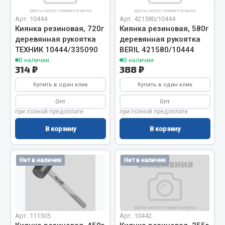
Вымпела
Арт. 10444
Арт. 421580/10444
Показать ещё
Киянка резиновая, 720г
Киянка резиновая, 580г
деревянная рукоятка
деревянная рукоятка
Весь раздел
ТЕХНИК 10444/335090
BERIL 421580/10444
В наличии
В наличии
314 ₽
388 ₽
Смазочные материалы
Купить в один клик
Купить в один клик
Опт
Опт
Масла
при полной предоплате
при полной предоплате
Охладжающие жидкости
В корзину
В корзину
Технические жидкости
Весь раздел
Нет в наличии
Нет в наличии
МЕТИЗЫ
Болты
Арт. 111505
Арт. 10442
Гайки