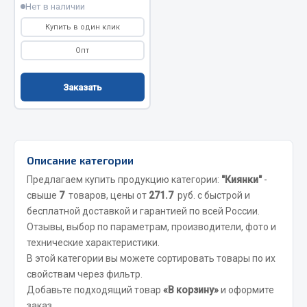
Нет в наличии
Фитинги
Купить в один клик
Штуцеры
Опт
Весь раздел
Заказать
Инструмент
Автомобильный инструмент
Описание категории
Измерительный инструмент
Предлагаем купить продукцию категории:
"Киянки"
-
Крепежный инструмент
свыше
7
товаров, цены от
271.7
руб. с быстрой и
Режущий инструмент
бесплатной доставкой и гарантией по всей России.
Силовое оборудование
Отзывы, выбор по параметрам, производители, фото и
Слесарный инструмент
технические характеристики.
Столярный инструмент
В этой категории вы можете сортировать товары по их
свойствам через фильтр.
Показать ещё
Добавьте подходящий товар
«В корзину»
и оформите
заказ.