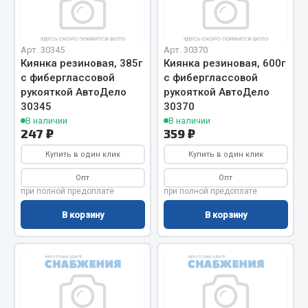
Отопители салона, подогреватели
Автономные воздушные отопители
Арт. 30345
Арт. 30370
Жидкостные подогреватели
Киянка резиновая, 385г
Киянка резиновая, 600г
с фиберглассовой
с фиберглассовой
Отопители салона
рукояткой АвтоДело
рукояткой АвтоДело
Подогреватели тосола
30345
30370
В наличии
В наличии
Весь раздел
247 ₽
359 ₽
Купить в один клик
Купить в один клик
Автотовары
Опт
Опт
при полной предоплате
при полной предоплате
Автозвук
В корзину
В корзину
Автокаталоги
Аксессуары автомобильные
Аптечки и знаки автомобильные
Брызговики
Вентиляторы кабины