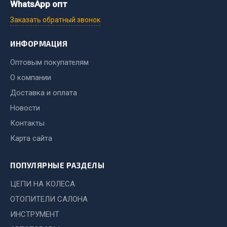
WhatsApp опт
Запчасти на полуприцепы
Заказать обратный звонок
Амортизаторы для полуприцепов
ИНФОРМАЦИЯ
Весь раздел
Оптовым покупателям
О компании
Запчасти КамАЗ
Доставка и оплата
Новости
Двигатель
Контакты
Система питания
Карта сайта
Система выпуска газа
Система охлаждения
ПОПУЛЯРНЫЕ РАЗДЕЛЫ
Сцепление
ЦЕПИ НА КОЛЕСА
Коробка передач
Коробка передач ZF
ОТОПИТЕЛИ САЛОНА
ИНСТРУМЕНТ
Показать ещё