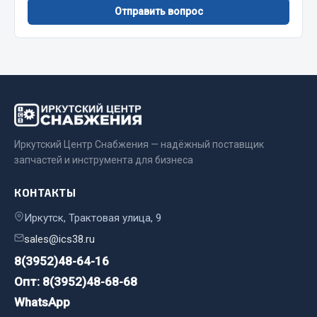
Показать ещё
Отправить вопрос
Весь раздел
Автомобильная электрика
Автолампы
Блоки реле и предохранителей
Иркутский Центр Снабжения — надёжный поставщик
Вилки нагрузочные
запчастей и инструмента для бизнеса
Выключатели и переключатели клавишные
КОНТАКТЫ
Выключатели кнопочные
Выключатель массы
Иркутск, Трактовая улица, 9
Изолента
sales@ics38.ru
Показать ещё
8(3952)48-64-16
Опт: 8(3952)48-68-68
Весь раздел
WhatsApp