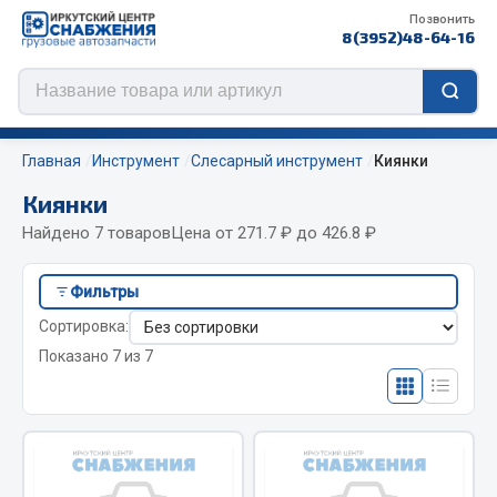
Позвонить
8(3952)48-64-16
Главная
Инструмент
Слесарный инструмент
Киянки
Киянки
Найдено 7 товаров
Цена от 271.7 ₽ до 426.8 ₽
Цепи противоскольжения
Фильтры
ЦЕПИ РОССИЯ
Сортировка:
ЦЕПИ BOHU (Китай)
Показано 7 из 7
Изготовление цепей на колеса BOHU
QITONG
Весь раздел