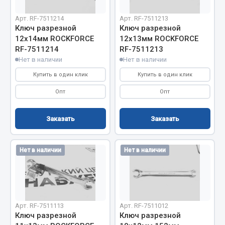
Весь раздел
Арт. RF-7511214
Арт. RF-7511213
Ключ разрезной
Ключ разрезной
12х14мм ROCKFORCE
12х13мм ROCKFORCE
Запчасти МАЗ
RF-7511214
RF-7511213
Нет в наличии
Нет в наличии
Система питания
Купить в один клик
Купить в один клик
Подвеска
Опт
Опт
Тормозная система
Двери
Заказать
Заказать
Окно ветровое
Двигатель
Электрооборудование
Нет в наличии
Нет в наличии
Показать ещё
Весь раздел
Арт. RF-7511113
Арт. RF-7511012
Ключ разрезной
Ключ разрезной
Запчасти Урал