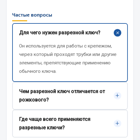
JSB
Частые вопросы
Mann-filter
Vic
+
Для чего нужен разрезной ключ?
Автоторг
Дифа
Он используется для работы с крепежом,
Цитрон
через который проходят трубки или другие
Фильтры DONALDSON
элементы, препятствующие применению
обычного ключа.
Показать ещё
Весь раздел
Чем разрезной ключ отличается от
+
рожкового?
Всё для сварки
Разрезной ключ охватывает крепеж
Где чаще всего применяются
большей частью рабочей поверхности,
Газосварка
+
разрезные ключи?
обеспечивая более надежный захват.
Маски, краги сварщика
Сварочное оборудование