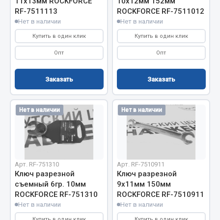
11х13мм ROCKFORCE
10х12мм 152мм
RF-7511113
ROCKFORCE RF-7511012
Двигатель
Нет в наличии
Нет в наличии
Мост задний
Купить в один клик
Купить в один клик
Система питания
Опт
Опт
Система выпуска газа
Система охлаждения
Заказать
Заказать
Сцепление
Тормозная система
Нет в наличии
Нет в наличии
Показать ещё
Весь раздел
Арт. RF-751310
Арт. RF-7510911
Запчасти ЯМЗ
Ключ разрезной
Ключ разрезной
съемный 6гр. 10мм
9х11мм 150мм
ROCKFORCE RF-751310
ROCKFORCE RF-7510911
Двигатель
Нет в наличии
Нет в наличии
Система питания
Купить в один клик
Купить в один клик