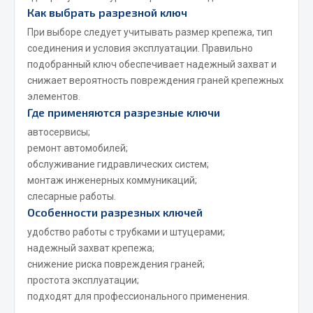
Весь раздел
Как выбрать разрезной ключ
При выборе следует учитывать размер крепежа, тип
соединения и условия эксплуатации. Правильно
Запчасти FAW
подобранный ключ обеспечивает надежный захват и
снижает вероятность повреждения граней крепежных
Подвеска
элементов.
Двигатель
Где применяются разрезные ключи
Система охлаждения
автосервисы;
Сцепление
ремонт автомобилей;
Ось передняя
обслуживание гидравлических систем;
Тормозная система
монтаж инженерных коммуникаций;
Электрооборудование
слесарные работы.
Особенности разрезных ключей
Показать ещё
удобство работы с трубками и штуцерами;
надежный захват крепежа;
Весь раздел
снижение риска повреждения граней;
простота эксплуатации;
подходят для профессионального применения.
Фильтры