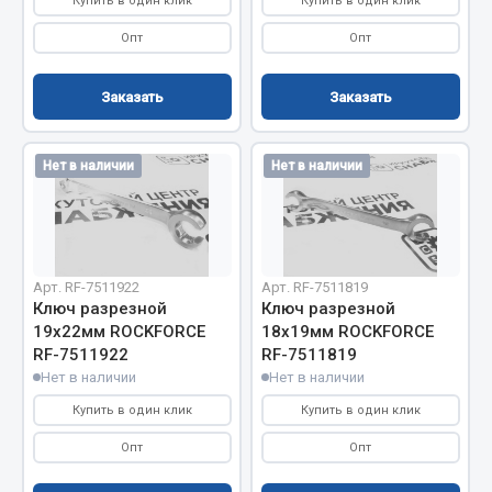
Купить в один клик
Купить в один клик
Весь раздел
Опт
Опт
Цепи подъёмные
Заказать
Заказать
Весь раздел
Нет в наличии
Нет в наличии
РТИ
Кольца уплотнительные
Арт. RF-7511922
Арт. RF-7511819
Лента конвейерная
Ключ разрезной
Ключ разрезной
19х22мм ROCKFORCE
18х19мм ROCKFORCE
Манжеты
RF-7511922
RF-7511819
Паронит
Нет в наличии
Нет в наличии
Патрубки
Купить в один клик
Купить в один клик
Прокладки
Опт
Опт
Рукава высокого давления