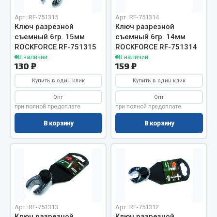
Вымпела
Арт. RF-751315
Арт. RF-751314
Показать ещё
Ключ разрезной
Ключ разрезной
съемный 6гр. 15мм
съемный 6гр. 14мм
Весь раздел
ROCKFORCE RF-751315
ROCKFORCE RF-751314
В наличии
В наличии
130 ₽
159 ₽
Смазочные материалы
Купить в один клик
Купить в один клик
Опт
Опт
Масла
при полной предоплате
при полной предоплате
Охладжающие жидкости
В корзину
В корзину
Технические жидкости
Весь раздел
МЕТИЗЫ
Болты
Арт. RF-751313
Арт. RF-751312
Гайки
Ключ разрезной
Ключ разрезной