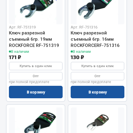
Отопители салона, подогреватели
Автономные воздушные отопители
Жидкостные подогреватели
Арт. RF-751319
Арт. RF-751316
Ключ разрезной
Ключ разрезной
Отопители салона
съемный 6гр. 19мм
съемный 6гр. 16мм
Подогреватели тосола
ROCKFORCE RF-751319
ROCKFORCERF-751316
В наличии
В наличии
Весь раздел
171 ₽
130 ₽
Купить в один клик
Купить в один клик
Автотовары
Опт
Опт
при полной предоплате
при полной предоплате
Автозвук
В корзину
В корзину
Автокаталоги
Аксессуары автомобильные
Аптечки и знаки автомобильные
Брызговики
Вентиляторы кабины