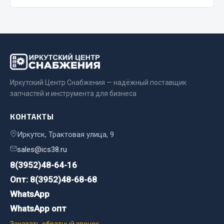
Стропы
Стяжки
Тросы
Весь раздел
Иркутский Центр Снабжения — надёжный поставщик
Автохимия
запчастей и инструмента для бизнеса
3 ton
КОНТАКТЫ
Abro
Иркутск, Трактовая улица, 9
Agat auto
sales@ics38.ru
Alteco
8(3952)48-64-16
Aвтосил
Chevron
Опт: 8(3952)48-68-68
Cosmo
WhatsApp
WhatsApp опт
Показать ещё