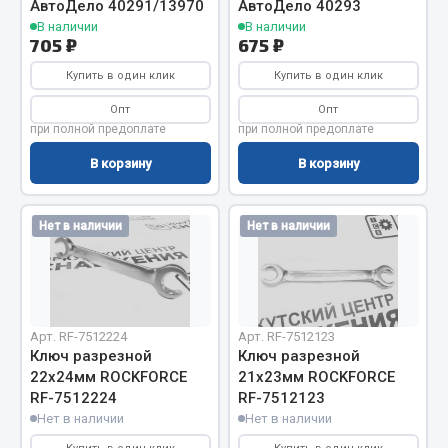
АвтоДело 40291/13970
АвтоДело 40293
Фитинги
В наличии
В наличии
705 ₽
675 ₽
Штуцеры
Купить в один клик
Купить в один клик
Весь раздел
Опт
Опт
при полной предоплате
при полной предоплате
Инструмент
В корзину
В корзину
Автомобильный инструмент
Нет в наличии
Нет в наличии
Измерительный инструмент
Крепежный инструмент
Режущий инструмент
Силовое оборудование
Арт. RF-7512224
Арт. RF-7512123
Слесарный инструмент
Ключ разрезной
Ключ разрезной
Столярный инструмент
22х24мм ROCKFORCE
21х23мм ROCKFORCE
RF-7512224
RF-7512123
Показать ещё
Нет в наличии
Нет в наличии