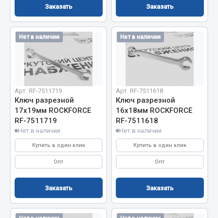
Показать ещё
Заказать
Заказать
Весь раздел
Нет в наличии
Нет в наличии
Автомобильная электрика
Автолампы
Арт. RF-7511719
Арт. RF-7511618
Блоки реле и предохранителей
Ключ разрезной
Ключ разрезной
Вилки нагрузочные
17х19мм ROCKFORCE
16х18мм ROCKFORCE
RF-7511719
RF-7511618
Выключатели и переключатели клавишные
Нет в наличии
Нет в наличии
Выключатели кнопочные
Купить в один клик
Купить в один клик
Выключатель массы
Изолента
Опт
Опт
Показать ещё
Заказать
Заказать
Весь раздел