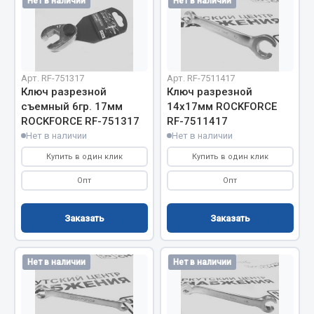
Нет в наличии
Нет в наличии
Запчасти на полуприцепы
Амортизаторы для полуприцепов
Арт. RF-751317
Арт. RF-7511417
Весь раздел
Ключ разрезной
Ключ разрезной
съемный 6гр. 17мм
14х17мм ROCKFORCE
ROCKFORCE RF-751317
RF-7511417
Запчасти КамАЗ
Нет в наличии
Нет в наличии
Купить в один клик
Купить в один клик
Двигатель
Система питания
Опт
Опт
Система выпуска газа
Система охлаждения
Заказать
Заказать
Сцепление
Коробка передач
Нет в наличии
Нет в наличии
Коробка передач ZF
Показать ещё