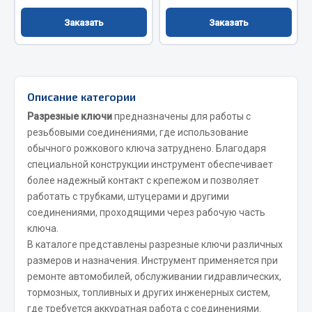
Сцепление
Заказать
Заказать
Показать ещё
Весь раздел
Описание категории
Запчасти SHAANXI (SHACMAN)
Разрезные ключи
предназначены для работы с
резьбовыми соединениями, где использование
Система питания
обычного рожкового ключа затруднено. Благодаря
специальной конструкции инструмент обеспечивает
Тормозная система
более надежный контакт с крепежом и позволяет
Колеса и шины
работать с трубками, штуцерами и другими
Система охлаждения
соединениями, проходящими через рабочую часть
Подвеска
ключа.
Кабина
В каталоге представлены разрезные ключи различных
размеров и назначения. Инструмент применяется при
Оперение кабины
ремонте автомобилей, обслуживании гидравлических,
Показать ещё
тормозных, топливных и других инженерных систем,
где требуется аккуратная работа с соединениями.