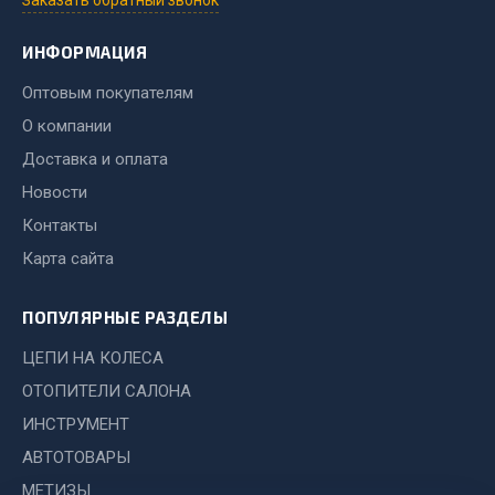
Заказать обратный звонок
Весь раздел
ИНФОРМАЦИЯ
Хозтовары
Оптовым покупателям
О компании
Горелки, баллоны, плитки газовые
Доставка и оплата
Замки
Новости
Лампы паяльные, керосиновые
Контакты
Сантехника
Карта сайта
Спецодежда
Лестницы, стремянки
ПОПУЛЯРНЫЕ РАЗДЕЛЫ
Товары для дома
ЦЕПИ НА КОЛЕСА
Весь раздел
ОТОПИТЕЛИ САЛОНА
ИНСТРУМЕНТ
Шиномонтаж
АВТОТОВАРЫ
МЕТИЗЫ