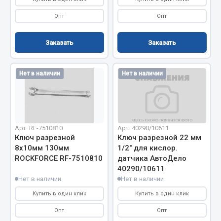
Система выпуска газа
Система охлаждения
Опт
Опт
Коробка передач
Рулевое управление
Заказать
Заказать
Тормозная система
Нет в наличии
Нет в наличии
Показать ещё
Весь раздел
Запчасти HOWO
Арт. RF-7510810
Арт. 40290/10611
Ключ разрезной
Ключ разрезной 22 мм
8х10мм 130мм
1/2" для кислор.
Тормозная система
ROCKFORCE RF-7510810
датчика АвтоДело
Двигатель
40290/10611
Подвеска
Нет в наличии
Нет в наличии
Система питания
Купить в один клик
Купить в один клик
Система выпуска газа
Опт
Опт
Система охлаждения