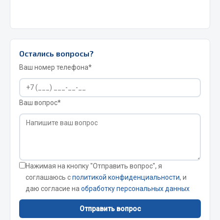
Наиболее часто они используются при
Сварочные материалы
ремонте автомобилей и обслуживании
тормозных, топливных и гидравлических
Весь раздел
систем.
Остались вопросы?
CUMMINS HAFFEN
Ваш номер телефона*
Весь раздел
Ваш вопрос*
Подшипники
Весь раздел
Нажимая на кнопку "Отправить вопрос", я
соглашаюсь с
политикой конфиденциальности
, и
даю согласие на
обработку персональных данных
Стяжки, тросы, канаты
Отправить вопрос