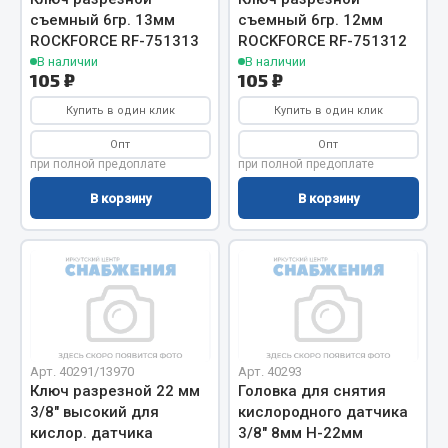
съемный 6гр. 13мм
съемный 6гр. 12мм
Кольца стопорные
ROCKFORCE RF-751313
ROCKFORCE RF-751312
Пресс-масленки
В наличии
В наличии
105 ₽
105 ₽
Пробки
Пружины
Купить в один клик
Купить в один клик
Хомуты
Опт
Опт
при полной предоплате
при полной предоплате
Показать ещё
В корзину
В корзину
Весь раздел
Соединительные элементы
Camozzi
Адаптеры и переходники
Арт. 40291/13970
Арт. 40293
Тройники
Ключ разрезной 22 мм
Головка для снятия
3/8" высокий для
кислородного датчика
Трубки, муфты, гайки
кислор. датчика
3/8" 8мм H-22мм
Угольники