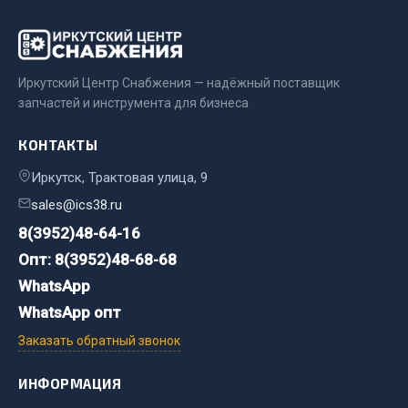
Весь раздел
Цепи подъёмные
Иркутский Центр Снабжения — надёжный поставщик
запчастей и инструмента для бизнеса
Весь раздел
КОНТАКТЫ
Иркутск, Трактовая улица, 9
РТИ
sales@ics38.ru
Кольца уплотнительные
8(3952)48-64-16
Лента конвейерная
Опт: 8(3952)48-68-68
Манжеты
WhatsApp
Паронит
WhatsApp опт
Патрубки
Заказать обратный звонок
Прокладки
Рукава высокого давления
ИНФОРМАЦИЯ