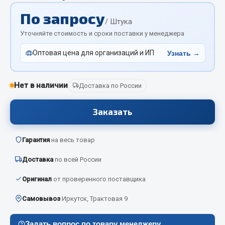
Отопители салона, подогреватели
По запросу
/ Штука
Автономные воздушные отопители
Уточняйте стоимость и сроки поставки у менеджера
Жидкостные подогреватели
Оптовая цена для организаций и ИП
Узнать →
Отопители салона
Подогреватели тосола
Нет в наличии
Доставка по России
Весь раздел
Заказать
Автотовары
Гарантия
на весь товар
Автозвук
Доставка
по всей России
Автокаталоги
Аксессуары автомобильные
Оригинал
от проверенного поставщика
Аптечки и знаки автомобильные
Самовывоз
Иркутск, Трактовая 9
Брызговики
Вентиляторы кабины
Задать вопрос по товару менеджеру