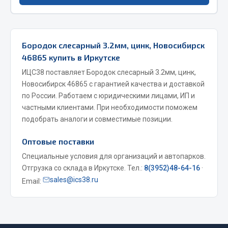
Фитинги
Штуцеры
Бородок слесарный 3.2мм, цинк, Новосибирск
Весь раздел
46865 купить в Иркутске
ИЦС38 поставляет Бородок слесарный 3.2мм, цинк,
Инструмент
Новосибирск 46865 с гарантией качества и доставкой
по России. Работаем с юридическими лицами, ИП и
Автомобильный инструмент
частными клиентами. При необходимости поможем
подобрать аналоги и совместимые позиции.
Измерительный инструмент
Крепежный инструмент
Оптовые поставки
Режущий инструмент
Специальные условия для организаций и автопарков.
Силовое оборудование
Отгрузка со склада в Иркутске. Тел.:
8(3952)48-64-16
·
Слесарный инструмент
sales@ics38.ru
Email:
Столярный инструмент
Показать ещё