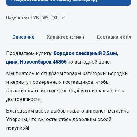
Вымпела
Показать ещё
Поделиться:
VK
WA
TG
Весь раздел
Описание
Характеристики
Доставка и оплат
Смазочные материалы
Предлагаем купить:
Бородок слесарный 3.2мм,
цинк, Новосибирск 46865
по выгодной цене.
Масла
Охладжающие жидкости
Мы тщательно отбираем товары категории:
Бородки
Технические жидкости
и керны
у проверенных поставщиков, чтобы
гарантировать их надежность, функциональность и
Весь раздел
долговечность.
Благодарим вас за выбор нашего интернет-магазина.
МЕТИЗЫ
Уверены, что вы останетесь довольны своей
покупкой!
Болты
Гайки