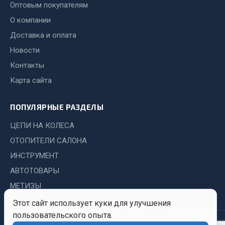
Показать ещё
Оптовым покупателям
О компании
Весь раздел
Доставка и оплата
Новости
Автомобильная электрика
Контакты
Карта сайта
Автолампы
Блоки реле и предохранителей
ПОПУЛЯРНЫЕ РАЗДЕЛЫ
Вилки нагрузочные
Выключатели и переключатели клавишные
ЦЕПИ НА КОЛЕСА
Выключатели кнопочные
ОТОПИТЕЛИ САЛОНА
Выключатель массы
ИНСТРУМЕНТ
Изолента
АВТОТОВАРЫ
Показать ещё
МЕТИЗЫ
Этот сайт использует куки для улучшения
Весь раздел
пользовательского опыта.
© 2026 Иркутский Центр
Политика
Обработка