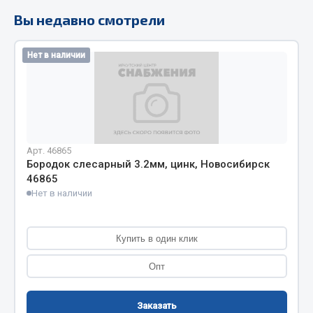
Вы недавно смотрели
Кольца стопорные
Пресс-масленки
Пробки
Нет в наличии
Пружины
Хомуты
Показать ещё
Весь раздел
Арт. 46865
Бородок слесарный 3.2мм, цинк, Новосибирск
46865
Нет в наличии
Соединительные элементы
Camozzi
Купить в один клик
Адаптеры и переходники
Опт
Тройники
Трубки, муфты, гайки
Заказать
Угольники