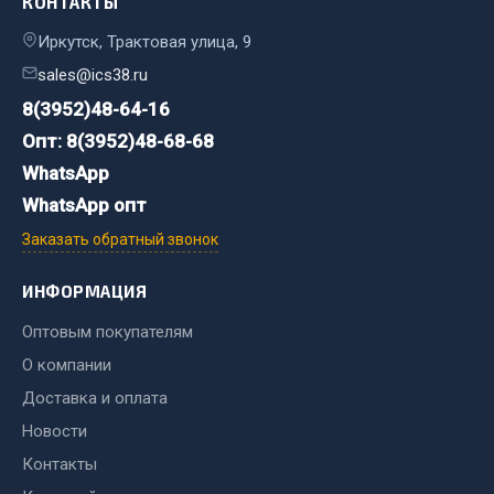
КОНТАКТЫ
Иркутск, Трактовая улица, 9
Двигатель
sales@ics38.ru
Мост задний
Система питания
8(3952)48-64-16
Система выпуска газа
Опт: 8(3952)48-68-68
Система охлаждения
WhatsApp
Сцепление
WhatsApp опт
Тормозная система
Заказать обратный звонок
Показать ещё
ИНФОРМАЦИЯ
Весь раздел
Оптовым покупателям
О компании
Запчасти ЯМЗ
Доставка и оплата
Новости
Двигатель
Контакты
Система питания