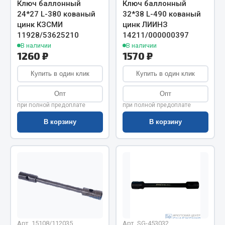
Ключ баллонный
Ключ баллонный
Весь раздел
24*27 L-380 кованый
32*38 L-490 кованый
цинк КЗСМИ
цинк ЛИИНЗ
11928/53625210
14211/000000397
Цепи подъёмные
В наличии
В наличии
1260 ₽
1570 ₽
Весь раздел
Купить в один клик
Купить в один клик
Опт
Опт
РТИ
при полной предоплате
при полной предоплате
В корзину
В корзину
Кольца уплотнительные
Лента конвейерная
Манжеты
Паронит
Патрубки
Прокладки
Рукава высокого давления
Арт. 15108/112035
Арт. SG-453032