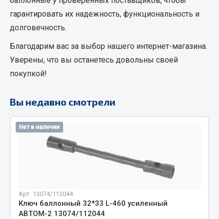
баллонные
у проверенных поставщиков, чтобы
Кольца стопорные
гарантировать их надежность, функциональность и
Пресс-масленки
долговечность.
Пробки
Благодарим вас за выбор нашего интернет-магазина.
Пружины
Уверены, что вы останетесь довольны своей
Хомуты
покупкой!
Показать ещё
Вы недавно смотрели
Весь раздел
Нет в наличии
Соединительные элементы
Camozzi
Адаптеры и переходники
Тройники
Арт. 13074/112044
Трубки, муфты, гайки
Ключ баллонный 32*33 L-460 усиленный
АВТОМ-2 13074/112044
Угольники