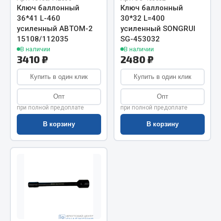
Показать ещё
Ключ баллонный
Ключ баллонный
36*41 L-460
30*32 L=400
Весь раздел
усиленный АВТОМ-2
усиленный SONGRUI
15108/112035
SG-453032
В наличии
В наличии
Автомобильная электрика
3410 ₽
2480 ₽
Купить в один клик
Купить в один клик
Автолампы
Блоки реле и предохранителей
Опт
Опт
при полной предоплате
при полной предоплате
Вилки нагрузочные
Выключатели и переключатели клавишные
В корзину
В корзину
Выключатели кнопочные
Выключатель массы
Изолента
Показать ещё
Весь раздел