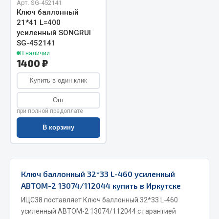
Арт. SG-452141
Ключ баллонный
Запчасти на полуприцепы
21*41 L=400
усиленный SONGRUI
Амортизаторы для полуприцепов
SG-452141
В наличии
Весь раздел
1400 ₽
Купить в один клик
Запчасти КамАЗ
Опт
при полной предоплате
Двигатель
Система питания
В корзину
Система выпуска газа
Система охлаждения
Сцепление
Ключ баллонный 32*33 L-460 усиленный
Коробка передач
АВТОМ-2 13074/112044 купить в Иркутске
Коробка передач ZF
ИЦС38 поставляет Ключ баллонный 32*33 L-460
Показать ещё
усиленный АВТОМ-2 13074/112044 с гарантией