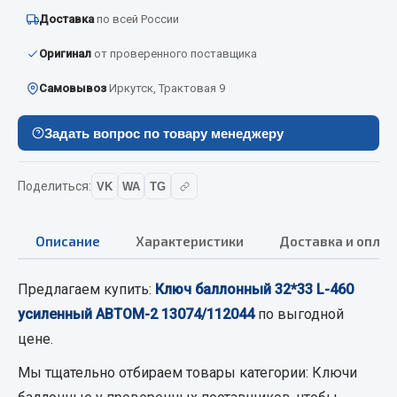
Вымпела
Доставка
по всей России
Показать ещё
Оригинал
от проверенного поставщика
Весь раздел
Самовывоз
Иркутск, Трактовая 9
Задать вопрос по товару менеджеру
Смазочные материалы
Масла
Поделиться:
VK
WA
TG
Охладжающие жидкости
Технические жидкости
Описание
Характеристики
Доставка и оплат
Весь раздел
Предлагаем купить:
Ключ баллонный 32*33 L-460
усиленный АВТОМ-2 13074/112044
по выгодной
МЕТИЗЫ
цене.
Болты
Мы тщательно отбираем товары категории:
Ключи
Гайки