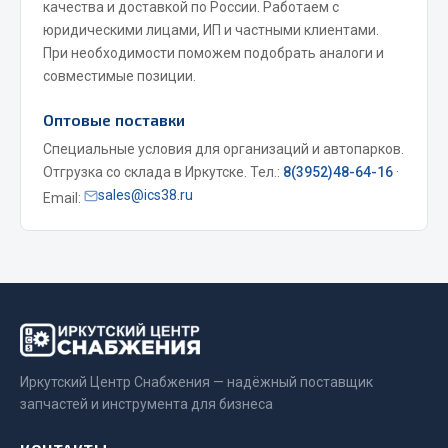
качества и доставкой по России. Работаем с
Весь раздел
юридическими лицами, ИП и частными клиентами.
При необходимости поможем подобрать аналоги и
совместимые позиции.
Запчасти МАЗ
Оптовые поставки
Система питания
Специальные условия для организаций и автопарков.
Подвеска
Отгрузка со склада в Иркутске. Тел.:
8(3952)48-64-16
·
Тормозная система
sales@ics38.ru
Email:
Двери
Окно ветровое
Двигатель
Электрооборудование
Показать ещё
Весь раздел
Иркутский Центр Снабжения — надёжный поставщик
запчастей и инструмента для бизнеса
Запчасти Урал