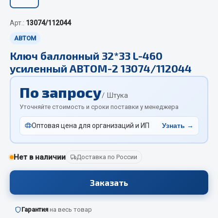
Отопители салона, подогреватели
Арт.:
13074/112044
Автономные воздушные отопители
АВТОМ
Жидкостные подогреватели
Ключ баллонный 32*33 L-460
Отопители салона
усиленный АВТОМ-2 13074/112044
Подогреватели тосола
По запросу
Весь раздел
/ Штука
Уточняйте стоимость и сроки поставки у менеджера
Автотовары
Оптовая цена для организаций и ИП
Узнать →
Автозвук
Нет в наличии
Доставка по России
Автокаталоги
Аксессуары автомобильные
Заказать
Аптечки и знаки автомобильные
Брызговики
Гарантия
на весь товар
Вентиляторы кабины